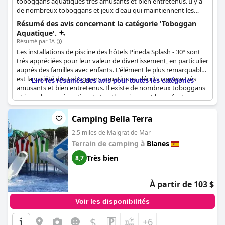
toboggans aquatiques très amusants et bien entretenus. Il y a
de nombreux toboggans et jeux d'eau qui maintiennent les
enfants occupés et excités. L'hôtel propose également
Résumé des avis concernant la catégorie 'Toboggan
différentes piscines thématiques conçues spécifiquement pour
Aquatique'.
les enfants, garantissant qu'il y en a pour tous les goûts.
Résumé par IA
Les installations de piscine des hôtels Pineda Splash - 30º sont
très appréciées pour leur valeur de divertissement, en particulier
auprès des familles avec enfants. L'élément le plus remarquable
est la variété des toboggans aquatiques, décrits comme très
Lire les résumés des avis pour toutes les catégories
amusants et bien entretenus. Il existe de nombreux toboggans
et jeux d'eau qui captivent et enthousiasment les enfants.
L'hôtel propose également différentes piscines thématiques
spécialement conçues pour les enfants, garantissant qu'il y en a
Camping Bella Terra
pour tous les goûts. Cependant, il convient de noter que
2.5 miles de Malgrat de Mar
certains toboggans ont des restrictions de taille, ce qui peut
limiter l'accès aux enfants plus jeunes ou plus petits. Dans
Terrain de camping à
Blanes
l'ensemble, la piscine et la zone de toboggans sont considérées
Très bien
8,7
comme un point fort de l'hôtel, offrant un environnement sûr et
agréable pour le plaisir en famille.
À partir de 103 $
Voir les disponibilités
$
+6