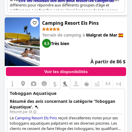
Lire les résumés des avis pour toutes les catégories
différents pour répondre aux différents groupes d'âge et
préférences. Les familles ont souligné les zones de toboggans
bien organisées, en insistant sur le facteur amusement tant
pour les jeunes enfants que pour les plus grands, ainsi que pour
Camping Resort Els Pins
les adultes. L'hôtel dispose de plusieurs piscines, chacune
conçue pour des groupes d'âge spécifiques, notamment une
Terrain de camping à
Malgrat de Mar
piscine sur le thème des pirates pour les plus jeunes et de plus
grands toboggans pour les enfants plus âgés. L'espace
Très bien
8,3
aquatique, avec ses nombreux toboggans et jeux, a
impressionné les clients par son espace et ses excellentes
installations, contribuant de manière significative à la réussite
À partir de 86 $
des vacances en famille. De plus, les toboggans étaient souvent
décrits comme très amusants, incroyables et spectaculaires, ce
Voir les disponibilités
qui en fait un élément remarquable des attractions aquatiques
de l'hôtel.
$
+4
Toboggan Aquatique
Résumé des avis concernant la catégorie 'Toboggan
Aquatique'.
Résumé par IA
Le
Camping Resort Els Pins
reçoit d'excellentes notes pour ses
toboggans aquatiques palpitants et ses diverses piscines. Les
clients ne cessent de faire l'éloge des toboggans, les qualifiant