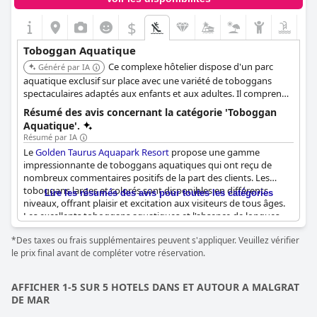
$
Toboggan Aquatique
Ce complexe hôtelier dispose d'un parc
Généré par IA
aquatique exclusif sur place avec une variété de toboggans
spectaculaires adaptés aux enfants et aux adultes. Il comprend
des toboggans de course, des toboggans kamikazes et des
Résumé des avis concernant la catégorie 'Toboggan
zones dédiées aux jeunes enfants, garantissant du plaisir pour
Aquatique'.
toute la famille. Le parc comprend une aire de jeux aquatique,
Résumé par IA
des toboggans multipistes et des luges.
Le
Golden Taurus Aquapark Resort
propose une gamme
impressionnante de toboggans aquatiques qui ont reçu de
nombreux commentaires positifs de la part des clients. Les
toboggans larges et colorés sont disponibles en différents
Lire les résumés des avis pour toutes les catégories
niveaux, offrant plaisir et excitation aux visiteurs de tous âges.
Les excellents toboggans aquatiques et l'absence de longues
attentes sont particulièrement appréciés, garantissant une
*Des taxes ou frais supplémentaires peuvent s'appliquer. Veuillez vérifier
expérience agréable sans avoir à faire la queue.
le prix final avant de compléter votre réservation.
Le parc aquatique avec ses toboggans est présenté comme une
attraction majeure avec de nombreux toboggans différents
AFFICHER 1-5 SUR 5 HOTELS DANS ET AUTOUR A MALGRAT
contribuant à une atmosphère vibrante et engageante. La
DE MAR
disponibilité de plusieurs piscines et d'une variété d'activités