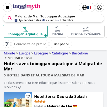
Malgrat de Mar, Toboggan Aquatique
Ajouter des dates
2 clients
1 chambre
Toboggan Aquatique
Piscine
Piscine Extérieure
Fourchette de prix
Trier par
Monde
>
Europe
>
Espagne
>
Catalogne
>
Barcelone
>
Malgrat de Mar
Hôtels avec toboggan aquatique à Malgrat de
Mar
5 HOTELS DANS ET AUTOUR A MALGRAT DE MAR
Le classement peut être influencé par les commissions que nous
recevons.
Hotel Sorra Daurada Splash
Hôtel à
Malgrat de Mar