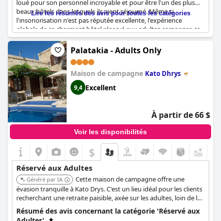
loué pour son personnel incroyable et pour être l'un des plus
beaux hôtels dans lesquels ils aient séjourné. Même si
Lire les résumés des avis pour toutes les catégories
l'insonorisation n'est pas réputée excellente, l'expérience
globale de ce charmant hôtel réservé aux adultes compense ce
défaut. L'hôtel répond aux attentes des clients, y compris le
petit-déjeuner qui est décrit comme excellent. Si vous
Palatakia - Adults Only
recherchez des vacances relaxantes réservées aux adultes à
Larnaca, l'Hotel Indigo Larnaca by IHG - ADULTS ONLY vaut
Maison de campagne
vraiment la peine d'être considéré.
Kato Dhrys
Excellent
9,4
À partir de 66 $
Voir les disponibilités
$
+4
Réservé aux Adultes
Cette maison de campagne offre une
Généré par IA
évasion tranquille à Kato Drys. C'est un lieu idéal pour les clients
recherchant une retraite paisible, axée sur les adultes, loin de la
ville.
Résumé des avis concernant la catégorie 'Réservé aux
Adultes'.