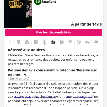
Excellent
9,5
À partir de 149 $
Voir les disponibilités
$
Réservé aux Adultes
L'hôtel Ciao Stelio Deluxe offre un cadre idéal pour l'aventure, la
relaxation et la romance des adultes. Les enfants ne peuvent
pas être hébergés.
Résumé des avis concernant la catégorie 'Réservé aux
Adultes'.
Résumé par IA
Bienvenue à l'hôtel Ciao Stelio Deluxe, la destination idéale pour
les adultes à la recherche d'une escapade paisible sur la plage,
sans l'agitation des enfants. Cet hôtel s'adresse spécifiquement
aux adultes à la recherche d'un environnement serein et raffiné
Lire les résumés des avis pour toutes les catégories
pendant leur séjour. Avec des chambres élégantes et spacieuses,
un service VIP et un personnel amical et accommodant, les