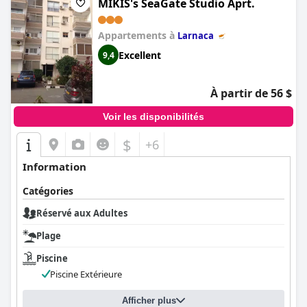
MIKIS's SeaGate Studio Aprt.
Appartements à
Larnaca
Excellent
9,4
À partir de 56 $
Voir les disponibilités
$
+6
Information
Catégories
Réservé aux Adultes
Plage
Piscine
Piscine Extérieure
Afficher plus