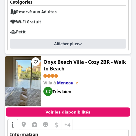
Catégories
Réservé aux Adultes
Wi-Fi Gratuit
Petit
Afficher plus
Onyx Beach Villa - Cozy 2BR - Walk
to Beach
Villa à
Meneou
Très bien
8,7
Voir les disponibilités
$
+4
Information