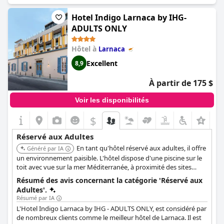
clients peuvent se détendre et profiter de leur séjour en toute
tranquillité. Situé à proximité de l'aéroport et offrant une vue
Hotel Indigo Larnaca by IHG-
imprenable sur la plage et la mer, l'hôtel dispose d'un excellent
ADULTS ONLY
restaurant qui sert de délicieux repas. L'hôtel prend également
des précautions pour garantir un séjour tranquille et sûr à ses
Hôtel à
Larnaca
clients, c'est pourquoi il est réservé aux adultes. Dans
l'ensemble, le Ciao Stelio Deluxe Hotel est un choix exceptionnel
Excellent
8,9
pour les voyageurs adultes à la recherche de vacances
relaxantes et luxueuses.
À partir de 175 $
Voir les disponibilités
$
Réservé aux Adultes
En tant qu'hôtel réservé aux adultes, il offre
Généré par IA
un environnement paisible. L'hôtel dispose d'une piscine sur le
toit avec vue sur la mer Méditerranée, à proximité des sites
historiques et des commodités modernes, ce qui en fait un
Résumé des avis concernant la catégorie 'Réservé aux
excellent choix pour un séjour relaxant et culturellement riche.
Adultes'.
Résumé par IA
L'Hotel Indigo Larnaca by IHG - ADULTS ONLY, est considéré par
de nombreux clients comme le meilleur hôtel de Larnaca. Il est