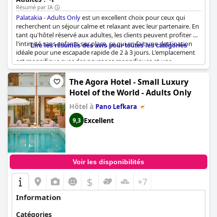
Résumé par IA
Palatakia - Adults Only
est un excellent choix pour ceux qui
recherchent un séjour calme et relaxant avec leur partenaire. En
tant qu'hôtel réservé aux adultes, les clients peuvent profiter de
l'intimité sans enfants sur place, ce qui en fait une destination
Lire les résumés des avis pour toutes les catégories
idéale pour une escapade rapide de 2 à 3 jours. L'emplacement
est magnifique avec des paysages magnifiques et une
atmosphère paisible. Le personnel est super sympa et met les
clients à l'aise, offrant un service exceptionnel. Les chambres
The Agora Hotel - Small Luxury
sont propres et confortables avec un jacuzzi confortable parfait
Hotel of the World - Adults Only
pour une soirée romantique. L'établissement lui-même est situé
dans un village de montagne chypriote traditionnel, offrant une
Hôtel à
Pano Lefkara
expérience unique et authentique. Bien que certains clients
Excellent
9,3
aient parfois remarqué du bruit provenant d'autres clients, dans
l'ensemble,
Palatakia - Adults Only
est fortement recommandé
et vaut vraiment le détour.
Voir les disponibilités
$
+7
Information
Catégories