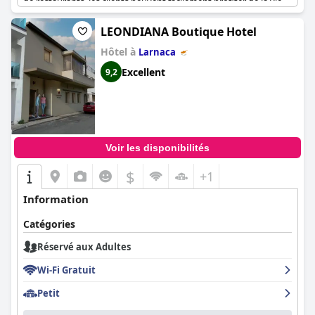
de restaurants, les clients peuvent facilement profiter de la vie
nocturne animée autour de l'hôtel. Cependant, l'environnement
animé, y compris le bar sur le toit, peut être bruyant jusque tard,
LEONDIANA Boutique Hotel
donc des bouchons d'oreille pourraient être un ajout judicieux à
Hôtel à
votre liste de bagages. Ce cadre offre un mélange équilibré de
Larnaca
divertissement et de détente conçu pour les adultes.
Excellent
9,2
Voir les disponibilités
$
+1
Information
Catégories
Réservé aux Adultes
Wi-Fi Gratuit
Petit