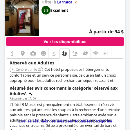
Hôtel à
Larnaca
Excellent
8,9
À partir de 94 $
Voir les disponibilités
$
+1
Réservé aux Adultes
Cet hôtel propose des hébergements
Généré par IA
confortables et un service personnalisé, ce qui en fait un choix
approprié pour les adultes recherchant un séjour relaxant et
agréable à Larnaca.
Résumé des avis concernant la catégorie 'Réservé aux
Adultes'.
Résumé par IA
L'hôtel 9 Muses est principalement un établissement réservé
aux adultes qui accueille les couples à la recherche d'une retraite
paisible sans la présence d'enfants. Cette ambiance axée sur les
adultes en fait un choix parfait pour les courts séjours et les
Lire les résumés des avis pour toutes les catégories
vacances entre amis. Situé à proximité d'un éventail de bars et