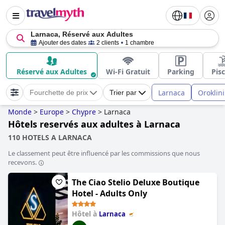
Larnaca, Réservé aux Adultes
Ajouter des dates
2 clients
1 chambre
Réservé aux Adultes
Wi-Fi Gratuit
Parking
Pis
Larnaca
Oroklini
Fourchette de prix
Trier par
Monde
>
Europe
>
Chypre
>
Larnaca
Hôtels reservés aux adultes à Larnaca
110 HOTELS A LARNACA
Le classement peut être influencé par les commissions que nous
recevons.
The Ciao Stelio Deluxe Boutique
Hotel - Adults Only
Hôtel à
Larnaca