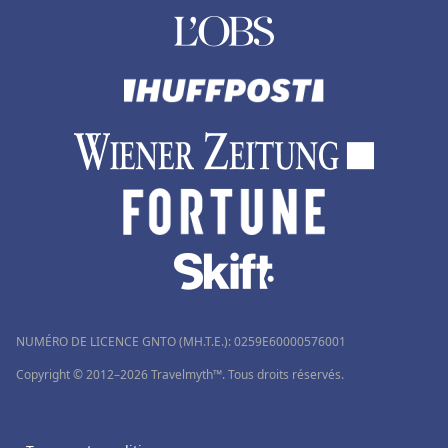
NUMÉRO DE LICENCE GNTO (MH.T.E.): 0259Ε60000576001
Copyright © 2012–2026 Travelmyth™. Tous droits réservés.