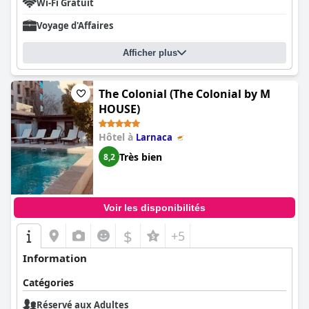
Wi-Fi Gratuit
Voyage d'Affaires
Afficher plus
The Colonial (The Colonial by M
HOUSE)
Hôtel à
Larnaca
Très bien
8,2
Voir les disponibilités
$
+5
Information
Catégories
Réservé aux Adultes