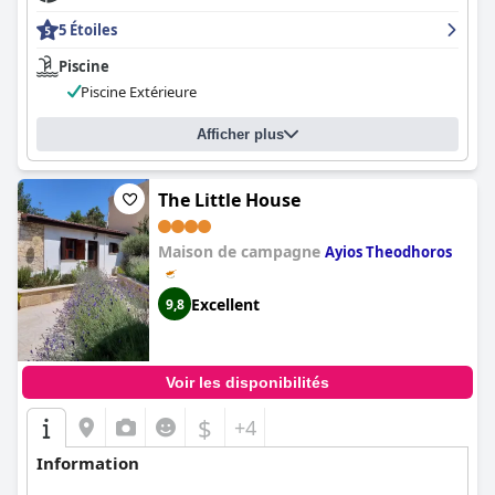
5 Étoiles
Piscine
Piscine Extérieure
Afficher plus
The Little House
Maison de campagne
Ayios Theodhoros
Excellent
9,8
Voir les disponibilités
$
+4
Information