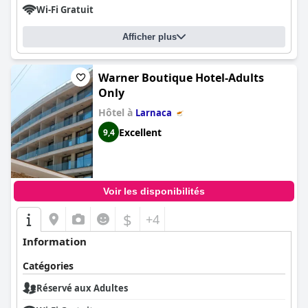
Wi-Fi Gratuit
Afficher plus
Warner Boutique Hotel-Adults
Only
Hôtel à
Larnaca
Excellent
9,4
Voir les disponibilités
$
+4
Information
Catégories
Réservé aux Adultes