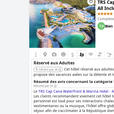
TRS Cap
All Inc
Complexe
Bien
7,9
$
Réservé aux Adultes
Cet hôtel réservé aux adultes
Généré par IA
propose des vacances axées sur la détente et le
Résumé des avis concernant la catégorie 
Résumé par IA
Le
TRS Cap Cana Waterfront & Marina Hotel - Ad
Les clients recommandent vivement cet hôtel to
personnel est loué pour ses interactions chale
vestimentaires ou la musique, l'hôtel offre g
séjour afin de s'acclimater à la République do