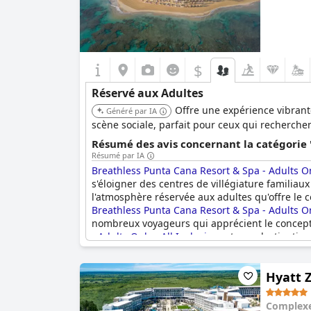
$
Réservé aux Adultes
Offre une expérience vibran
Généré par IA
scène sociale, parfait pour ceux qui recherch
Résumé des avis concernant la catégorie 
Résumé par IA
Breathless Punta Cana Resort & Spa - Adults Onl
s'éloigner des centres de villégiature familia
l'atmosphère réservée aux adultes qu'offre le
Breathless Punta Cana Resort & Spa - Adults Onl
nombreux voyageurs qui apprécient le concept d
- Adults Only - All Inclusive
est une destination
Hyatt Z
Complexe