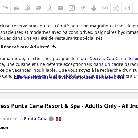
+4
lusif réservé aux adultes, réputé pour son magnifique front de me
s spacieuses et modernes avec balcons privés, baignoires hydrom
iques dans une variété de restaurants spécialisés.
'Réservé aux Adultes'.
 romantique, ne cherchez pas plus loin que
Secrets Cap Cana Resort
vice, une cuisine et une détente exceptionnels dans un cadre para
nce de vacances inoubliable. Que vous soyez à la recherche d'un 
ap Cana Resort & Spa est le choix idéal pour ceux qui recherchent 
Lire les résumés des avis pour toutes les catégories
ess Punta Cana Resort & Spa - Adults Only - All In
 hôtelier à
Punta Cana
bien