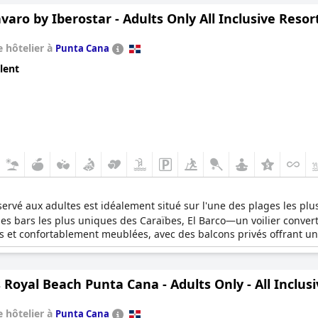
nel attentif s'occupe de tous les détails. Vous n'aurez pas à craindr
varo by Iberostar - Adults Only All Inclusive Resor
 adultes.
 relaxant, idéal pour se détendre, et se trouve à proximité d'attrac
 hôtelier à
Punta Cana
groupe d'amis, cet hôtel est parfait pour tous ceux qui recherchen
lent
xceptionnel par vous-même !
ervé aux adultes est idéalement situé sur l'une des plages les plu
es bars les plus uniques des Caraïbes, El Barco—un voilier converti 
 et confortablement meublées, avec des balcons privés offrant un
 Royal Beach Punta Cana - Adults Only - All Inclus
 hôtelier à
Punta Cana