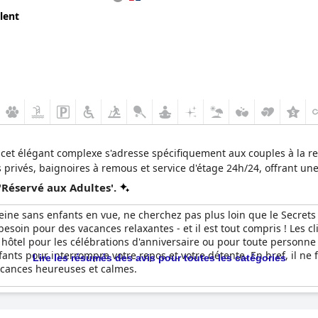
lent
, cet élégant complexe s'adresse spécifiquement aux couples à la r
rivés, baignoires à remous et service d'étage 24h/24, offrant une
'Réservé aux Adultes'.
reine sans enfants en vue, ne cherchez pas plus loin que le Secre
esoin pour des vacances relaxantes - et il est tout compris ! Les cl
hôtel pour les célébrations d'anniversaire ou pour toute personne
nfants pour interrompre votre repos et votre détente. En bref, il ne
Lire les résumés des avis pour toutes les catégories
acances heureuses et calmes.