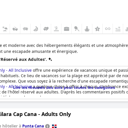
te et moderne avec des hébergements élégants et une atmosphère
ent une escapade amusante et énergique.
'Réservé aux Adultes'.
y - All Inclusive
offre une expérience de vacances unique et passi
ux habituels. Ce lieu de vacances sur la plage est apprécié par de
 complexe. Que vous soyez à la recherche d'une escapade romantiq
y - All Inclusive
a quelque chose à offrir à chacun. L'ambiance ex
Lire les résumés des avis pour toutes les catégories
e l'hôtel réservé aux adultes. D'après les commentaires positifs d
 idéale pour les couples.
ilara Cap Cana - Adults Only
 hôtelier à
Punta Cana