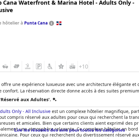
 Cana Waterfront & Marina Hotel - Adults Only -
lusive
 hôtelier à
Punta Cana
+10
 offre une expérience luxueuse avec une architecture élégante et de
 confort. La réservation directe donne accès à des suites premium e
'Réservé aux Adultes'.
ults Only - All Inclusive
est un complexe hôtelier magnifique, par
ut compris réservé aux adultes pour ceux qui recherchent la tranqu
ureuses et amicales. Bien que certains clients aient exprimé des 
lobalement une atmosphère relaxante. Ce complexe hôtelier en bord 
Lire les résumés des avis pour toutes les catégories
minicaine. Pour ceux qui recherchent du divertissement réservé aux