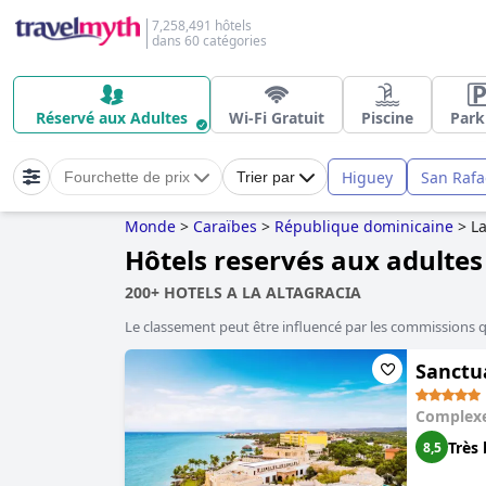
7,258,491 hôtels
dans 60 catégories
Réservé aux Adultes
Wi-Fi Gratuit
Piscine
Park
Higuey
San Rafa
Fourchette de prix
Trier par
Monde
>
Caraïbes
>
République dominicaine
>
La
Hôtels reservés aux adultes
200+ HOTELS A LA ALTAGRACIA
Le classement peut être influencé par les commissions 
Sanctua
Complexe
Très 
8,5