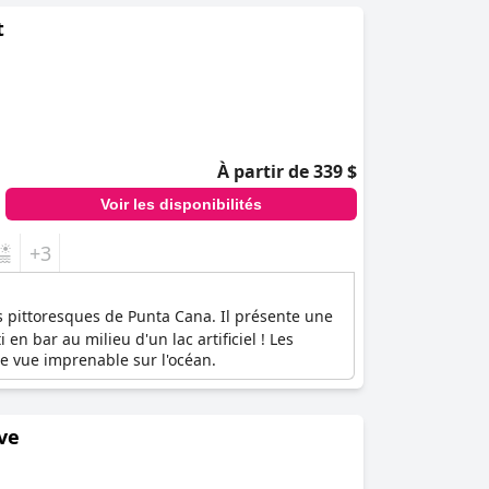
e d'être dérangé par des enfants, car l'hôtel
t
tions et d'activités qui offrent aventure et
t des vacances inoubliables réservées aux
À partir de 339 $
Voir les disponibilités
+3
s pittoresques de Punta Cana. Il présente une
en bar au milieu d'un lac artificiel ! Les
e vue imprenable sur l'océan.
ive