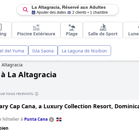
La Altagracia, Réservé aux Adultes
Ajouter des dates
2 clients
1 chambre
ing
Piscine Extérieure
Plage
Salle de Sport
Lune
el del Yuma
Isla Saona
La Laguna de Nisibon
 Altagracia
 à La Altagracia
que nous recevons.
ry Cap Cana, a Luxury Collection Resort, Dominican
 hôtelier à
Punta Cana
bien