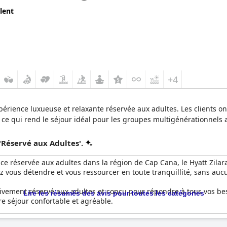
lent
+4
rience luxueuse et relaxante réservée aux adultes. Les clients ont
a, ce qui rend le séjour idéal pour les groupes multigénérationnels
'Réservé aux Adultes'.
nce réservée aux adultes dans la région de Cap Cana, le Hyatt Zilar
z vous détendre et vous ressourcer en toute tranquillité, sans aucu
usivement réservé aux adultes et conçu pour répondre à tous vos be
Lire les résumés des avis pour toutes les catégories
re séjour confortable et agréable.
ents reviennent sans cesse et déclarent qu'ils "reviendraient absol