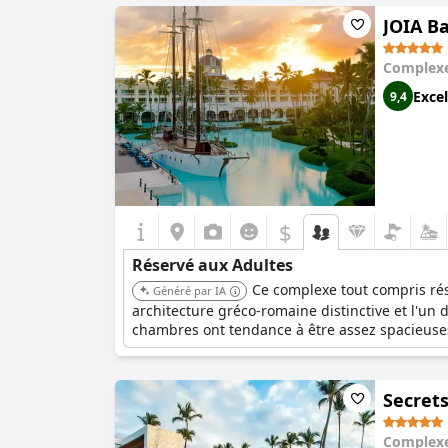
la piscine ou d'explorer les environs, le person
JOIA Ba
applique strictement sa politique d'accueil des
Le Hyatt Zilara Cap Cana offre un environnement
Complexe
excitation. Que vous voyagiez seul ou avec un 
Excel
9,4
adultes. N'hésitez pas à découvrir cet hôtel e
$
Réservé aux Adultes
Ce complexe tout compris rés
Généré par IA
architecture gréco-romaine distinctive et l'un d
chambres ont tendance à être assez spacieuses
Secrets
Complexe