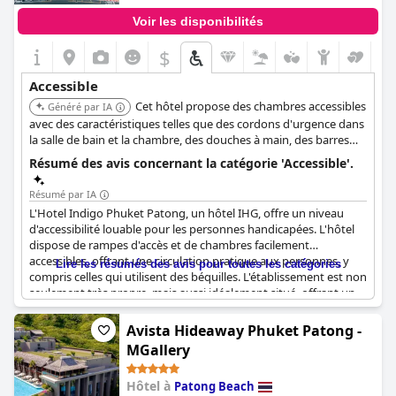
Voir les disponibilités
$
Accessible
Cet hôtel propose des chambres accessibles
Généré par IA
avec des caractéristiques telles que des cordons d'urgence dans
la salle de bain et la chambre, des douches à main, des barres
d'appui, des douches accessibles en fauteuil roulant et des
Résumé des avis concernant la catégorie 'Accessible'.
commandes de salle de bain accessibles. Les espaces publics, y
compris le hall, le restaurant principal, les salles de réunion, le
Résumé par IA
jardin sur le toit, la salle de sport et le parking, sont accessibles
L'Hotel Indigo Phuket Patong, un hôtel IHG, offre un niveau
par ascenseur. Il y a également des places de parking désignées
d'accessibilité louable pour les personnes handicapées. L'hôtel
accessibles aux fauteuils roulants avec accès par rampe.
dispose de rampes d'accès et de chambres facilement
accessibles, offrant une circulation pratique aux personnes, y
Lire les résumés des avis pour toutes les catégories
compris celles qui utilisent des béquilles. L'établissement est non
seulement très propre, mais aussi idéalement situé, offrant un
équilibre entre un emplacement central et un endroit pas trop
fréquenté. L'accessibilité est encore améliorée grâce à des
Avista Hideaway Phuket Patong -
robinets situés près de la piscine pour plus de commodité. En
MGallery
résumé, l'hôtel assure un séjour confortable et accessible grâce
à une conception réfléchie et un emplacement privilégié.
Hôtel à
Patong Beach