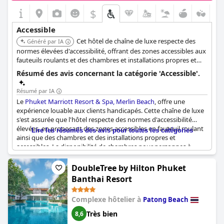
$
Accessible
Cet hôtel de chaîne de luxe respecte des
Généré par IA
normes élevées d'accessibilité, offrant des zones accessibles aux
fauteuils roulants et des chambres et installations propres et
accessibles. La disponibilité de chambres pour personnes à
Résumé des avis concernant la catégorie 'Accessible'.
mobilité réduite répond à une variété de besoins.
Résumé par IA
Le
Phuket Marriott Resort & Spa, Merlin Beach
, offre une
expérience louable aux clients handicapés. Cette chaîne de luxe
s'est assurée que l'hôtel respecte des normes d'accessibilité
élevées, en proposant des zones accessibles en fauteuil roulant
Lire les résumés des avis pour toutes les catégories
ainsi que des chambres et des installations propres et
accessibles. La disponibilité de chambres pour personnes à
mobilité réduite répond à divers besoins, témoignant d'une
approche réfléchie en matière d'inclusion. Les clients apprécient
DoubleTree by Hilton Phuket
le bon service de navette et les transports accessibles, ce qui
Banthai Resort
rend le complexe non seulement accueillant, mais aussi pratique
pour tous les visiteurs. La plage privée ajoute à l'attrait du
Complexe hôtelier à
Patong Beach
complexe, avec un accès à la baignade pour tous. Bien que des
problèmes d'ascenseur aient été occasionnellement signalés, le
Très bien
8,6
sentiment général indique une bonne accessibilité dans