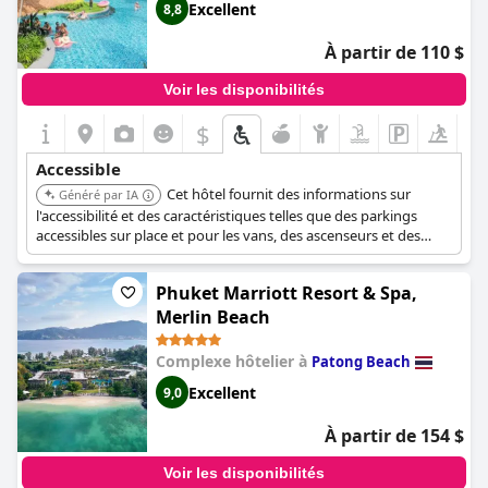
Excellent
8,8
À partir de 110 $
Voir les disponibilités
$
Accessible
Cet hôtel fournit des informations sur
Généré par IA
l'accessibilité et des caractéristiques telles que des parkings
accessibles sur place et pour les vans, des ascenseurs et des
itinéraires accessibles aux espaces communs et aux salles de
réunion depuis l'entrée publique. Des fauteuils roulants sont
Phuket Marriott Resort & Spa,
disponibles sur place.
Merlin Beach
Complexe hôtelier à
Patong Beach
Excellent
9,0
À partir de 154 $
Voir les disponibilités