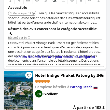
Accessible
Bien que les caractéristiques d'accessibilité
Généré par IA
spécifiques ne soient pas détaillées dans les extraits fournis, cet
hôtel fait partie d'une grande chaîne internationale connue
pour offrir des options accessibles et est situé à Patong.
Résumé des avis concernant la catégorie 'Accessible'.
Résumé par IA
Le Novotel Phuket Vintage Park Resort est généralement bien
considéré pour ses caractéristiques d'accessibilité, ce qui en fait
une destination adaptée aux fauteuils roulants. L'hôtel propose
des ascenseurs et des abaissements de trottoirs, facilitant les
Lire les résumés des avis pour toutes les catégories
déplacements dans l'ensemble de l'établissement. Des options
accessibles sont disponibles pour les personnes handicapées et
les installations sont conçues pour garantir un séjour
confortable. L'emplacement offre un accès pratique aux
Hotel Indigo Phuket Patong by IHG
boutiques, aux restaurants et aux attractions locales, avec un
bon accès aux marchés voisins et un parking à proximité.
Complexe hôtelier à
Cependant, certains clients ont noté des problèmes mineurs tels
Patong Beach
que des évacuations difficiles dans la douche et des odeurs
Excellent
9,0
d'égout occasionnelles dans la salle de bain. Dans l'ensemble,
l'hôtel est apprécié pour son accessibilité et sa commodité.
À partir de 108 $