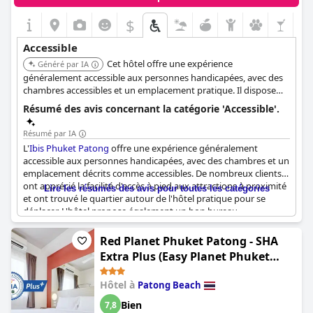
$
Accessible
Cet hôtel offre une expérience
Généré par IA
généralement accessible aux personnes handicapées, avec des
chambres accessibles et un emplacement pratique. Il dispose
d'un accès en fauteuil roulant dans l'ensemble de ses
Résumé des avis concernant la catégorie 'Accessible'.
installations et de commodités disponibles pour les personnes à
mobilité réduite.
Résumé par IA
L'
Ibis Phuket Patong
offre une expérience généralement
accessible aux personnes handicapées, avec des chambres et un
emplacement décrits comme accessibles. De nombreux clients
ont apprécié la facilité d'accès à pied aux attractions à proximité
Lire les résumés des avis pour toutes les catégories
et ont trouvé le quartier autour de l'hôtel pratique pour se
déplacer. L'hôtel propose également un bon bureau
d'excursions et assure un environnement sûr, ce qui le rend idéal
pour la quarantaine et une expérience de "sandbox" parfaite
Red Planet Phuket Patong - SHA
pour les visiteurs. Cependant, il est important de noter que,
Extra Plus (Easy Planet Phuket
malgré ces aspects positifs, l'hôtel et la piscine ne sont pas
Patong)
accessibles aux fauteuils roulants, ce qui peut poser des
Hôtel à
Patong Beach
problèmes à certains clients.
Bien
7,8