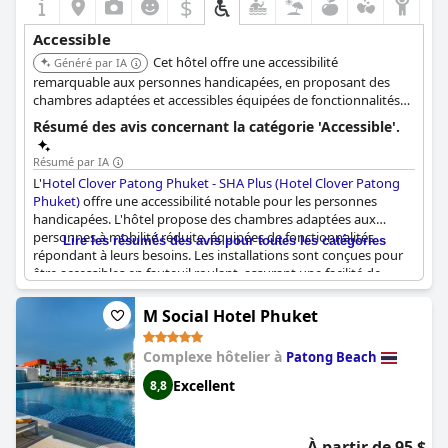
$
Accessible
Cet hôtel offre une accessibilité
Généré par IA
remarquable aux personnes handicapées, en proposant des
chambres adaptées et accessibles équipées de fonctionnalités
répondant à leurs besoins. Les installations sont conçues pour
Résumé des avis concernant la catégorie 'Accessible'.
être accessibles en fauteuil roulant.
Résumé par IA
L'
Hotel Clover Patong Phuket - SHA Plus (Hotel Clover Patong
Phuket)
offre une accessibilité notable pour les personnes
handicapées. L'hôtel propose des chambres adaptées aux
personnes à mobilité réduite, équipées de fonctionnalités
Lire les résumés des avis pour toutes les catégories
répondant à leurs besoins. Les installations sont conçues pour
être accessibles en fauteuil roulant, assurant une facilité de
déplacement dans l'hôtel. Son emplacement central permet de
tout faire à pied, avec des commerces accessibles à distance de
M Social Hotel Phuket
marche. Dans l'ensemble, l'hôtel se distingue par ses chambres
modernes et accessibles, faciles d'accès et de circulation.
Complexe hôtelier à
Patong Beach
Excellent
8,8
À partir de 95 $