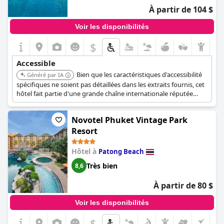
l'ensemble de la propriété, garantissant un séjour confortable et
À partir de 104 $
agréable aux clients handicapés.
Voir les disponibilités
$
Accessible
Bien que les caractéristiques d'accessibilité
Généré par IA
spécifiques ne soient pas détaillées dans les extraits fournis, cet
hôtel fait partie d'une grande chaîne internationale réputée
pour offrir des options accessibles et est situé sur la plage de
Patong.
Novotel Phuket Vintage Park
Resort
Hôtel à
Patong Beach
Très bien
8,6
À partir de 80 $
Voir les disponibilités
$