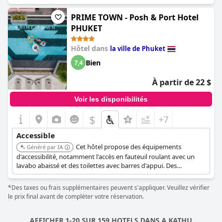
Il dispose également d'une rampe à l'entrée principale, d'un
ascenseur avec une large porte, et de chemins accessibles aux
PRIME TOWN - Posh & Port Hotel
fauteuils roulants menant à l'ascenseur et au restaurant.
PHUKET
Hôtel dans
la ville de Phuket
Bien
7,4
À partir de 22 $
Voir les disponibilités
$
+7
Accessible
Cet hôtel propose des équipements
Généré par IA
d'accessibilité, notamment l'accès en fauteuil roulant avec un
lavabo abaissé et des toilettes avec barres d'appui. Des
installations pour personnes handicapées sont disponibles, et
l'ensemble de l'unité est accessible en fauteuil roulant.
*Des taxes ou frais supplémentaires peuvent s'appliquer. Veuillez vérifier
le prix final avant de compléter votre réservation.
AFFICHER 1-20 SUR 159 HOTELS DANS A KATHU