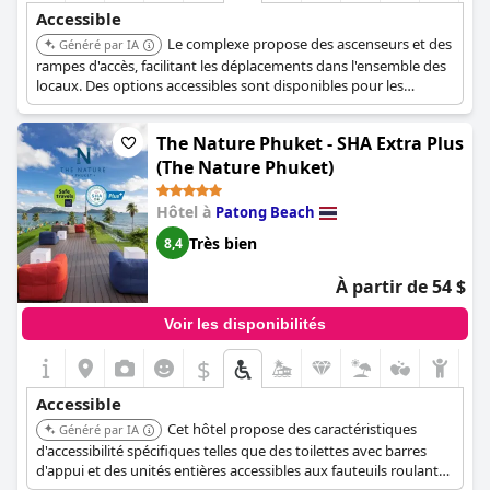
besoins en matière d'accessibilité.
Accessible
Le complexe propose des ascenseurs et des
Généré par IA
rampes d'accès, facilitant les déplacements dans l'ensemble des
locaux. Des options accessibles sont disponibles pour les
personnes handicapées et les installations sont conçues pour
assurer un séjour confortable.
The Nature Phuket - SHA Extra Plus
(The Nature Phuket)
Hôtel à
Patong Beach
Très bien
8,4
À partir de 54 $
Voir les disponibilités
$
Accessible
Cet hôtel propose des caractéristiques
Généré par IA
d'accessibilité spécifiques telles que des toilettes avec barres
d'appui et des unités entières accessibles aux fauteuils roulants.