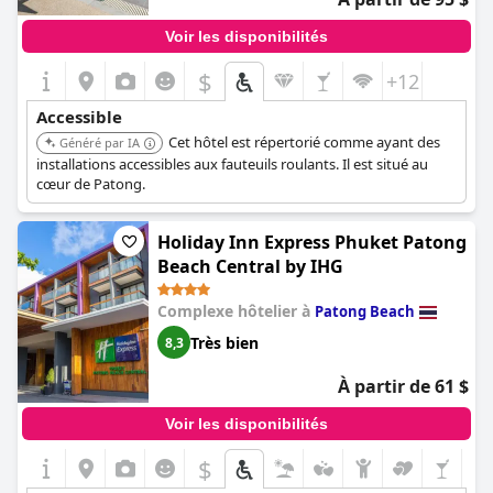
Voir les disponibilités
$
+12
Accessible
Cet hôtel est répertorié comme ayant des
Généré par IA
installations accessibles aux fauteuils roulants. Il est situé au
cœur de Patong.
Holiday Inn Express Phuket Patong
Beach Central by IHG
Complexe hôtelier à
Patong Beach
Très bien
8,3
À partir de 61 $
Voir les disponibilités
$