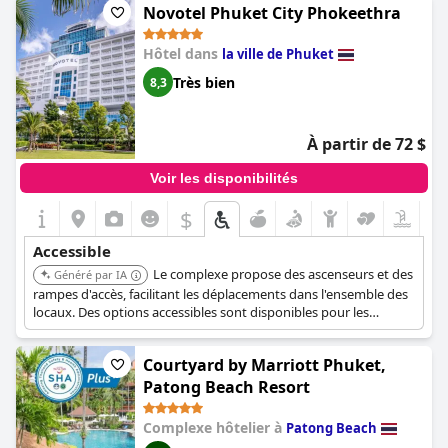
Novotel Phuket City Phokeethra
Hôtel dans
la ville de Phuket
Très bien
8,3
À partir de 72 $
Voir les disponibilités
$
Accessible
Le complexe propose des ascenseurs et des
Généré par IA
rampes d'accès, facilitant les déplacements dans l'ensemble des
locaux. Des options accessibles sont disponibles pour les
personnes handicapées et les installations sont conçues pour
assurer un séjour confortable.
Courtyard by Marriott Phuket,
Patong Beach Resort
Complexe hôtelier à
Patong Beach