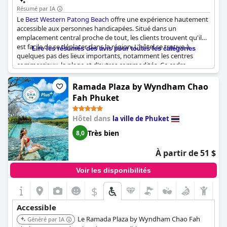
Résumé par IA
Le
Best Western Patong Beach
offre une expérience hautement
accessible aux personnes handicapées. Situé dans un
emplacement central proche de tout, les clients trouvent qu'il
est facile de se déplacer dans la région. L'hôtel se trouve à
Lire les résumés des avis pour toutes les catégories
quelques pas des lieux importants, notamment les centres
commerciaux, la plage et d'autres commodités. Ce cadre
pratique et accessible en fait un choix idéal pour ceux qui
recherchent un endroit calme mais bien desservi. De plus, il
Ramada Plaza by Wyndham Chao
s'agit d'un hôtel certifié SHA Plus, ce qui indique le respect de
Fah Phuket
normes élevées en matière de santé et de sécurité. Dans
l'ensemble, l'hôtel veille à assurer l'accessibilité à tous ses clients.
Hôtel dans
la ville de Phuket
Très bien
8,0
À partir de 51 $
Voir les disponibilités
$
Accessible
Le Ramada Plaza by Wyndham Chao Fah
Généré par IA