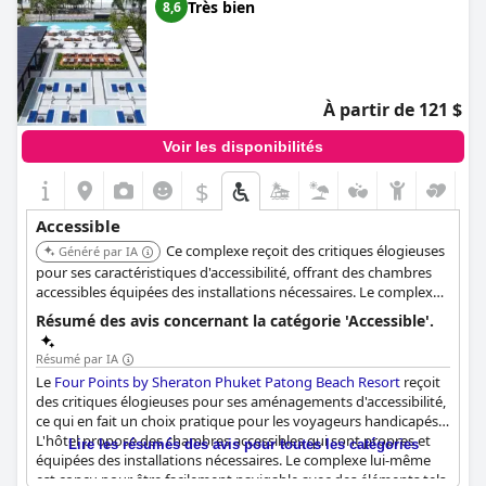
Très bien
8,6
À partir de 121 $
Voir les disponibilités
$
Accessible
Ce complexe reçoit des critiques élogieuses
Généré par IA
pour ses caractéristiques d'accessibilité, offrant des chambres
accessibles équipées des installations nécessaires. Le complexe
est conçu pour une navigation facile avec de larges chemins, des
Résumé des avis concernant la catégorie 'Accessible'.
ascenseurs à tous les étages et des rampes pour les chambres.
Un parking accessible aux fauteuils roulants, des entrées
Résumé par IA
dédiées et des zones publiques accessibles, y compris le hall et la
Le
Four Points by Sheraton Phuket Patong Beach Resort
reçoit
plage, contribuent à une expérience fluide.
des critiques élogieuses pour ses aménagements d'accessibilité,
ce qui en fait un choix pratique pour les voyageurs handicapés.
L'hôtel propose des chambres accessibles qui sont propres et
Lire les résumés des avis pour toutes les catégories
équipées des installations nécessaires. Le complexe lui-même
est conçu pour être facilement navigable avec des éléments tels