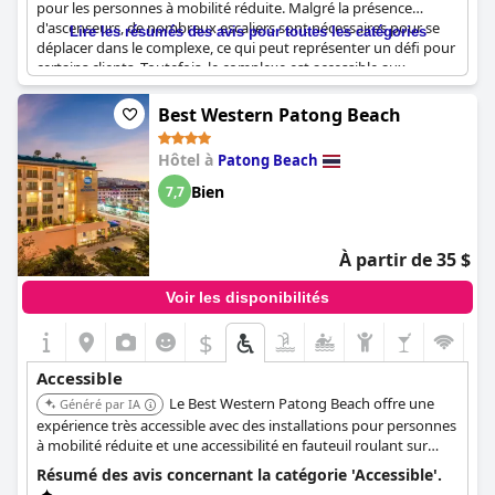
pour les personnes à mobilité réduite. Malgré la présence
d'ascenseurs, de nombreux escaliers sont nécessaires pour se
Lire les résumés des avis pour toutes les catégories
déplacer dans le complexe, ce qui peut représenter un défi pour
certains clients. Toutefois, le complexe est accessible aux
personnes handicapées et certaines chambres sont équipées
d'ascenseurs pour faciliter l'accès. Il est important de noter qu'il
Best Western Patong Beach
peut être difficile de se rendre à pied dans les zones voisines en
raison d'une route très fréquentée sans trottoir. Néanmoins, le
Hôtel à
Patong Beach
hall, la piscine et les ascenseurs sont accessibles, ce qui garantit
un séjour confortable dans l'ensemble.
Bien
7,7
À partir de 35 $
Voir les disponibilités
$
Accessible
Le Best Western Patong Beach offre une
Généré par IA
expérience très accessible avec des installations pour personnes
à mobilité réduite et une accessibilité en fauteuil roulant sur
l'ensemble du site. Il dispose de chambres accessibles via un
Résumé des avis concernant la catégorie 'Accessible'.
couloir intérieur et propose des rampes d'accès.