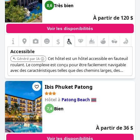
Très bien
8,6
À partir de 120 $
Voir les disponibilités
$
Accessible
Cet hôtel est un hôtel accessible en fauteuil
Généré par IA
roulant. Le complexe est conçu pour être facilement navigable
avec des caractéristiques telles que des chemins larges, des
ascenseurs à tous les étages et des rampes pour les chambres.
Ibis Phuket Patong
Hôtel à
Patong Beach
Bien
7,4
À partir de 36 $
Voir les disponibilités