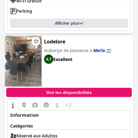
Wi-Fi Gratuit
Parking
Afficher plus
Lodelore
Auberge de jeunesse à
Merlo
Excellent
9,7
Voir les disponibilités
$
+3
Information
Catégories
Réservé aux Adultes