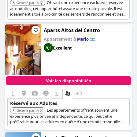
Offrant une expérience exclusive réservée
Généré par IA
aux adultes, cet appart'hôtel assure une retraite paisible. Il est
idéalement situé à proximité des sentiers de randonnée et des
attractions locales, alliant nature et accessibilité.
Aparts Altos del Centro
Appartement à
Merlo
Excellent
9,1
Voir les disponibilités
$
+3
Réservé aux Adultes
Les appartements offrent souvent une
Généré par IA
expérience plus privée et indépendante, ce qui peut être
préférable pour les adultes en quête d'une retraite tranquille.
Être situé 'Altos del Centro' suggère un emplacement central,
pratique pour accéder aux commodités destinées aux adultes