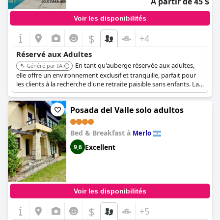
À partir de 45 $
Voir les disponibilités
$
+4
Réservé aux Adultes
En tant qu'auberge réservée aux adultes,
Généré par IA
elle offre un environnement exclusif et tranquille, parfait pour
les clients à la recherche d'une retraite paisible sans enfants. La
désignation 'boutique' suggère un niveau supérieur de service
personnalisé et des équipements uniques adaptés à la détente
Posada del Valle solo adultos
et au plaisir des adultes.
Bed & Breakfast à
Merlo
Excellent
9,6
Voir les disponibilités
$
+5