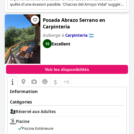
quête d'une évasion paisible. 'Chacras del Arroyo Vidal' suggère
un cadre rural avec des éléments aquatiques naturels,
renforçant la tranquillité.
Posada Abrazo Serrano en
Carpintería
Auberge à
Carpinteria
Excellent
10
Voir les disponibilités
$
+6
Information
Catégories
Réservé aux Adultes
Piscine
Piscine Extérieure