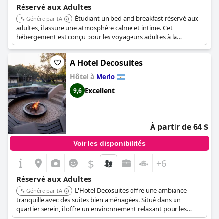
Réservé aux Adultes
Étudiant un bed and breakfast réservé aux
Généré par IA
adultes, il assure une atmosphère calme et intime. Cet
hébergement est conçu pour les voyageurs adultes à la
recherche d'une évasion sereine, axée sur la détente et un
service personnalisé.
A Hotel Decosuites
Hôtel à
Merlo
Excellent
9,6
À partir de 64 $
Voir les disponibilités
$
+6
Réservé aux Adultes
L'Hotel Decosuites offre une ambiance
Généré par IA
tranquille avec des suites bien aménagées. Situé dans un
quartier serein, il offre un environnement relaxant pour les
adultes en quête d'une escapade paisible.