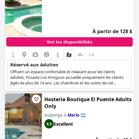
À partir de 128 $
Voir les disponibilités
$
+4
Réservé aux Adultes
Offrant un espace confortable et relaxant pour les clients
adultes, Posada Los Antiguos accueille uniquement les clients
âgés de plus de 14 ans. Les chambres et les suites de cet
établissement sont dotées de tous les équipements nécessaires
et peuvent accueillir jusqu'à deux adultes. Avec son
Hostería Boutique El Puente Adults
emplacement paisible, ses chambres confortables et sa piscine
extérieure, cet hôtel ne manquera pas de satisfaire tous ses
Only
clients.
Auberge à
Merlo
Excellent
9,5