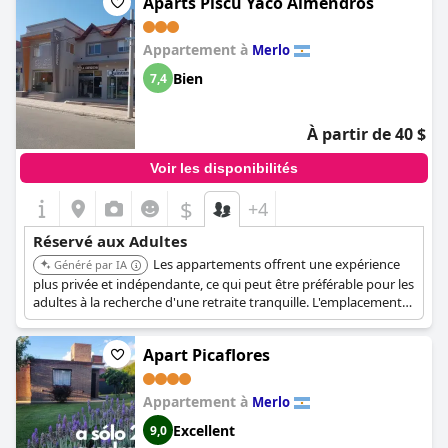
Aparts Piscu Yaco Almendros
comme les restaurants et les bars.
Appartement à
Merlo
Bien
7,4
À partir de 40 $
Voir les disponibilités
$
+4
Réservé aux Adultes
Les appartements offrent une expérience
Généré par IA
plus privée et indépendante, ce qui peut être préférable pour les
adultes à la recherche d'une retraite tranquille. L'emplacement
'Avenida Los Almendros' suggère un environnement paisible et
pittoresque.
Apart Picaflores
Appartement à
Merlo
Excellent
9,0