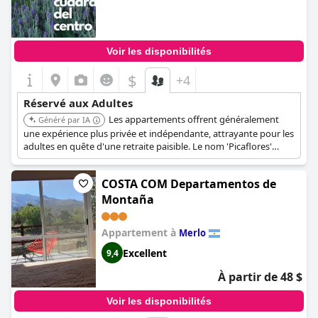
Voir les disponibilités
$
+4
Réservé aux Adultes
Les appartements offrent généralement
Généré par IA
une expérience plus privée et indépendante, attrayante pour les
adultes en quête d'une retraite paisible. Le nom 'Picaflores'
évoque un sentiment de nature et de tranquillité, suggérant un
environnement relaxant.
COSTA COM Departamentos de
Montaña
Appartement à
Merlo
Excellent
9,4
À partir de 48 $
Voir les disponibilités