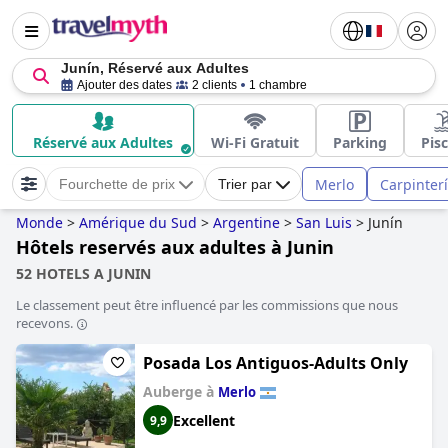
Junín, Réservé aux Adultes
Ajouter des dates
2 clients
1 chambre
Réservé aux Adultes
Wi-Fi Gratuit
Parking
Pis
Merlo
Carpinter
Fourchette de prix
Trier par
Monde
>
Amérique du Sud
>
Argentine
>
San Luis
>
Junín
Hôtels reservés aux adultes à Junin
52 HOTELS A JUNIN
Le classement peut être influencé par les commissions que nous
recevons.
Posada Los Antiguos-Adults Only
Auberge à
Merlo
Excellent
9,9