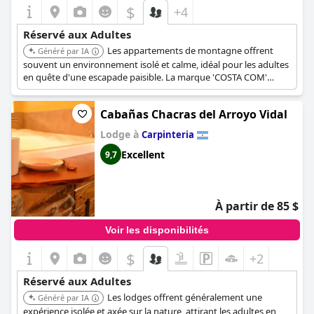
$
+4
Réservé aux Adultes
Les appartements de montagne offrent
Généré par IA
souvent un environnement isolé et calme, idéal pour les adultes
en quête d'une escapade paisible. La marque 'COSTA COM'
pourrait suggérer une propriété moderne et bien entretenue.
Cabañas Chacras del Arroyo Vidal
Lodge à
Carpinteria
Excellent
9,7
À partir de 85 $
Voir les disponibilités
$
+2
Réservé aux Adultes
Les lodges offrent généralement une
Généré par IA
expérience isolée et axée sur la nature, attirant les adultes en