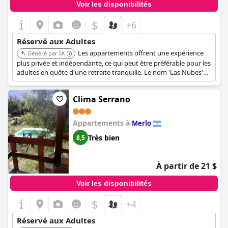
Voir les disponibilités
$
+6
Réservé aux Adultes
Les appartements offrent une expérience
Généré par IA
plus privée et indépendante, ce qui peut être préférable pour les
adultes en quête d'une retraite tranquille. Le nom 'Las Nubes'
suggère un emplacement serein et élevé, renforçant le
sentiment de tranquillité.
Clima Serrano
Appartements à
Merlo
Très bien
8,5
À partir de 21 $
Voir les disponibilités
$
+4
Réservé aux Adultes