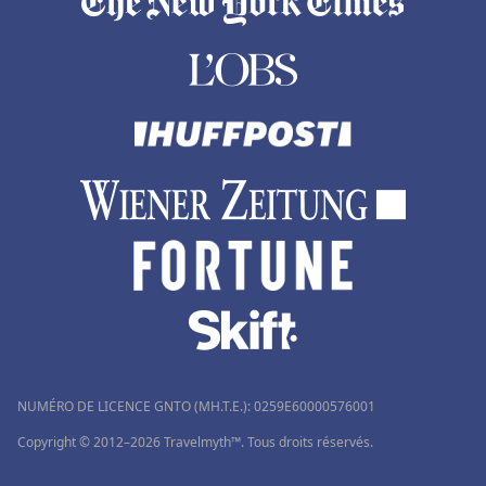
NUMÉRO DE LICENCE GNTO (MH.T.E.): 0259Ε60000576001
Copyright © 2012–2026 Travelmyth™. Tous droits réservés.