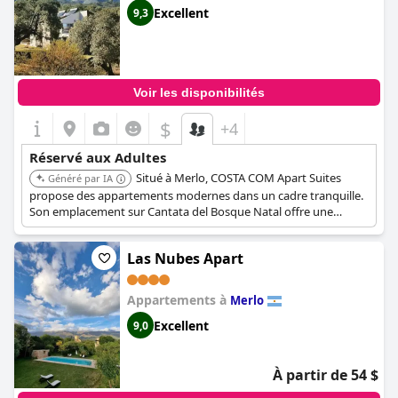
Excellent
9,3
Voir les disponibilités
$
+4
Réservé aux Adultes
Situé à Merlo, COSTA COM Apart Suites
Généré par IA
propose des appartements modernes dans un cadre tranquille.
Son emplacement sur Cantata del Bosque Natal offre une
retraite paisible pour les clients adultes.
Las Nubes Apart
Appartements à
Merlo
Excellent
9,0
À partir de 54 $