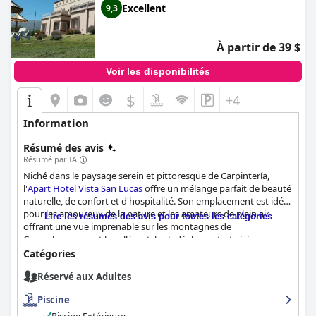
Excellent
9,3
À partir de 39 $
Voir les disponibilités
$
+4
Information
Résumé des avis
Résumé par IA
Niché dans le paysage serein et pittoresque de Carpintería,
l'
Apart Hotel Vista San Lucas
offre un mélange parfait de beauté
naturelle, de confort et d'hospitalité. Son emplacement est idéal
pour les amoureux de la nature et les amateurs de plein air,
Lire les résumés des avis pour toutes les catégories
offrant une vue imprenable sur les montagnes de
Comechingones et la vallée, et il est idéalement situé à
proximité de zones clés telles que l'autoroute et Merlo. Les
Catégories
clients louent régulièrement la tranquillité du cadre et
Réservé aux Adultes
l'excellente attention du personnel, en particulier Julieta, qui se
distingue par son hospitalité et sa gentillesse exceptionnelles.
Piscine
Les hébergements de l'hôtel offrent tout le nécessaire pour un