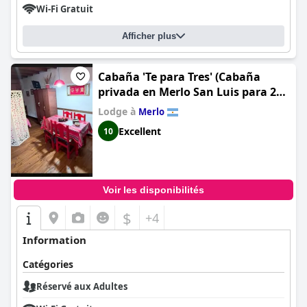
Wi-Fi Gratuit
Afficher plus
Cabaña 'Te para Tres' (Cabaña
privada en Merlo San Luis para 2
personas Totalmente equipada Té
Lodge à
Merlo
para tres)
Excellent
10
Voir les disponibilités
$
+4
Information
Catégories
Réservé aux Adultes