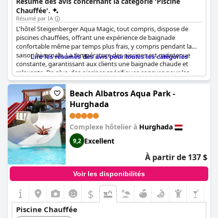
Résumé des avis concernant la catégorie 'Piscine
Chauffée'.
Résumé par IA
L'hôtel Steigenberger Aqua Magic, tout compris, dispose de
piscines chauffées, offrant une expérience de baignade
confortable même par temps plus frais, y compris pendant la
saison hivernale. La température des piscines est maintenue
Lire les résumés des avis pour toutes les catégories
constante, garantissant aux clients une baignade chaude et
relaxante. De plus, des piscines spécifiques conçues pour les
jeunes enfants sont maintenues très chaudes, ce qui est idéal
pour les familles qui visitent le complexe. Dans l'ensemble, la
Beach Albatros Aqua Park -
présence de piscines chauffées semble être une caractéristique
Hurghada
bien accueillie par les clients.
Complexe hôtelier à
Hurghada
Excellent
9,2
À partir de 137 $
Voir les disponibilités
$
Piscine Chauffée