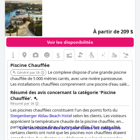
À partir de 209 $
Voir les disponibilités
$
Piscine Chauffée
Le complexe dispose d'une grande piscine
Généré par IA
chauffée de 5 000 mètres carrés, avec une rivière paresseuse.
Les installations chauffées comprennent une piscine d'eau salée
dans le spa et une piscine chauffée séparée pour enfants.
Résumé des avis concernant la catégorie 'Piscine
Chauffée'.
Résumé par IA
Les piscines chauffées constituent l'un des points forts du
Steigenberger Aldau Beach Hotel
selon les clients. Les visiteurs
apprécient la température chaude de la piscine chauffée, en
particulier la piscine d'eau de mer chauffée. D'un autre côté,
Lire les résumés des avis pour toutes les catégories
certains clients ont noté que les piscines non chauffées étaient
assez froides, l'un d'entre eux déclarant que les plus grandes