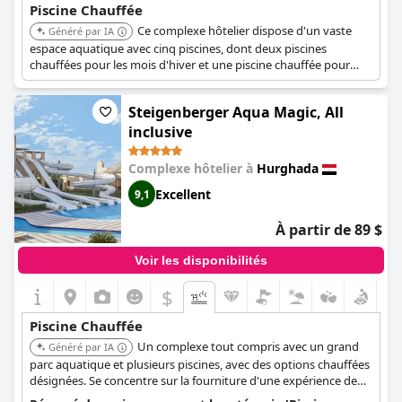
Piscine Chauffée
Ce complexe hôtelier dispose d'un vaste
Généré par IA
espace aquatique avec cinq piscines, dont deux piscines
chauffées pour les mois d'hiver et une piscine chauffée pour
enfants avec toboggans. La piscine à toboggans et la piscine
familiale sont également chauffées en hiver.
Steigenberger Aqua Magic, All
inclusive
Complexe hôtelier à
Hurghada
Excellent
9,1
À partir de 89 $
Voir les disponibilités
$
Piscine Chauffée
Un complexe tout compris avec un grand
Généré par IA
parc aquatique et plusieurs piscines, avec des options chauffées
désignées. Se concentre sur la fourniture d'une expérience de
vacances complète et pratique.