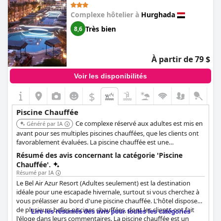
présenté au moment du départ. Dans l'ensemble, la majorité
Piscine 1 information
des clients ont été satisfaits de l'expérience de la piscine
Complexe hôtelier à
Hurghada
chauffée au Palm Royale Resort.
Emplacement de la piscine:
Piscine extérieure
Très bien
8,6
2
Surface de la piscine:
5000 m
À partir de 79 $
Voir les disponibilités
$
Piscine Chauffée
Ce complexe réservé aux adultes est mis en
Généré par IA
avant pour ses multiples piscines chauffées, que les clients ont
favorablement évaluées. La piscine chauffée est une
caractéristique importante pour une escapade hivernale.
Résumé des avis concernant la catégorie 'Piscine
Chauffée'.
Résumé par IA
Le Bel Air Azur Resort (Adultes seulement) est la destination
idéale pour une escapade hivernale, surtout si vous cherchez à
vous prélasser au bord d'une piscine chauffée. L'hôtel dispose
de plusieurs belles piscines chauffées, dont les clients ont fait
Lire les résumés des avis pour toutes les catégories
l'éloge dans leurs commentaires. La piscine chauffée est un