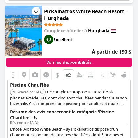
avaient une température de 18 degrés. Néanmoins, ceux qui
ont opté pour la piscine chauffée ont été impressionnés et en
Pickalbatros White Beach Resort -
ont fait l'éloge, l'un d'entre eux la décrivant comme "géniale".
Hurghada
Cependant, en raison du nombre limité de piscines chauffées,
certains visiteurs ont trouvé qu'il y avait trop de monde, en
Complexe hôtelier à
Hurghada
particulier dans la plus petite piscine qui était toujours bondée
d'enfants. Dans l'ensemble, la piscine chauffée a été très
Excellent
9,3
appréciée par les clients, qui ont pu se baigner confortablement
et se détendre pendant leur séjour.
À partir de 190 $
Voir les disponibilités
$
Piscine Chauffée
Ce complexe propose un total de six
Généré par IA
piscines extérieures, dont cinq sont chauffées pendant la saison
hivernale. Cela comprend une piscine pour adultes et quatre
piscines pour enfants avec 16 toboggans chauffés.
Résumé des avis concernant la catégorie 'Piscine
Chauffée'.
Résumé par IA
L'hôtel Albatros White Beach - By Pickalbatros dispose d'un
choix impressionnant de piscines chauffées, dont 5 piscines et