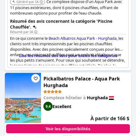
Ce complexe dispose d'un Aqua Park avec
Généré par IA
11 piscines extérieures, dont 6 piscines chauffées, offrant de
nombreuses options pour profiter de l'eau chaude.
Résumé des avis concernant la catégorie 'Piscine
Chauffée'.
Résumé par IA
En ce qui concerne le
Beach Albatros Aqua Park - Hurghada
, les
clients sont très impressionnés par les piscines chauffées
disponibles. Avec des piscines spécialement conçues pour les
enfants, ces piscines chauffées sont un endroit idéal pour que
Lire les résumés des avis pour toutes les catégories
les plus petits s'amusent. Pour ceux qui souhaitent se détendre,
la température des piscines chauffées est idéale. De plus, la
plage se trouvant juste à côté des piscines, les clients
bénéficient d'un équilibre parfait entre plaisir au bord de la
Pickalbatros Palace - Aqua Park
piscine et détente au bord de la mer. Dans l'ensemble, les
Hurghada
piscines chauffées sont un atout de l'hôtel que les clients
apprécient vraiment.
Complexe hôtelier à
Hurghada
Excellent
9,4
À partir de 166 $
Voir les disponibilités