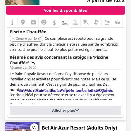
À partir de 102 $
Voir les disponibilités
$
Piscine Chauffée
Ce complexe est réputé pour sa grande
Généré par IA
piscine chauffée, dont la chaleur a été saluée par de nombreux
clients. Une piscine chauffée plus petite est également
disponible, y compris une située dans le spa.
Résumé des avis concernant la catégorie 'Piscine
Chauffée'.
Résumé par IA
Le Palm Royale Resort de Soma Bay dispose de plusieurs
installations et activités pour divertir ses hôtes. Mais ce qui se
démarque vraiment, c'est sa grande piscine chauffée. De
nombreux clients se sont extasiés sur sa chaleur, qui en fait
Lire les résumés des avis pour toutes les catégories
l'endroit idéal pour se détendre et se relaxer. Il y a également
une plus petite piscine chauffée pour ceux qui préfèrent un
Questionnaire
cadre plus intime. La piscine chauffée est même située dans le
Réponses mises à jour dernièrement par Palm Royale Resort - Soma
spa du complexe, ce qui permet aux clients de combiner la
Afficher plus
Bay
natation avec d'autres soins de relaxation. Cependant, un client
a regretté que la piscine ne soit pas chauffée, tandis qu'un autre
Nombre de piscines
3
a mentionné un problème avec le groom qui ne s'est pas
Bel Air Azur Resort (Adults Only)