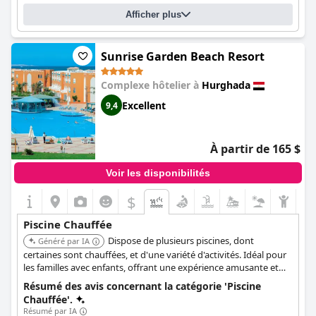
Questionnaire
mentionné que la température des piscines était un peu froide
Réponses mises à jour dernièrement par Sunrise Mamlouk Palace
au début, mais l'hôtel a fini par chauffer la piscine. Dans
Afficher plus
Resort
l'ensemble, la disponibilité d'une piscine bien chauffée est un
service luxueux qui a contribué à l'expérience positive des
Nombre de piscines
3
clients.
Sunrise Garden Beach Resort
Piscine 1 information
Complexe hôtelier à
Hurghada
Nom de la piscine :
Family Pool
Excellent
9,4
Emplacement de la piscine:
Piscine extérieure
À partir de 165 $
Voir les disponibilités
$
Piscine Chauffée
Dispose de plusieurs piscines, dont
Généré par IA
certaines sont chauffées, et d'une variété d'activités. Idéal pour
les familles avec enfants, offrant une expérience amusante et
engageante.
Résumé des avis concernant la catégorie 'Piscine
Chauffée'.
Résumé par IA