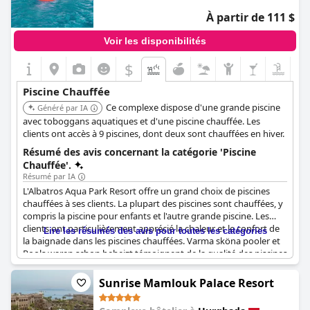
À partir de 111 $
Voir les disponibilités
$
Piscine Chauffée
Ce complexe dispose d'une grande piscine
Généré par IA
avec toboggans aquatiques et d'une piscine chauffée. Les
clients ont accès à 9 piscines, dont deux sont chauffées en hiver.
Résumé des avis concernant la catégorie 'Piscine
Chauffée'.
Résumé par IA
L'Albatros Aqua Park Resort offre un grand choix de piscines
chauffées à ses clients. La plupart des piscines sont chauffées, y
compris la piscine pour enfants et l'autre grande piscine. Les
clients ont particulièrement apprécié la chaleur et le confort de
Lire les résumés des avis pour toutes les catégories
la baignade dans les piscines chauffées. Varma sköna pooler et
Pools waren schon beheizt témoignent de la qualité des piscines
chauffées. Bien que quelques clients aient trouvé la piscine non
chauffée trop froide pour être confortable, les avis sont
Sunrise Mamlouk Palace Resort
globalement positifs et témoignent de la qualité des
installations de l'hôtel.