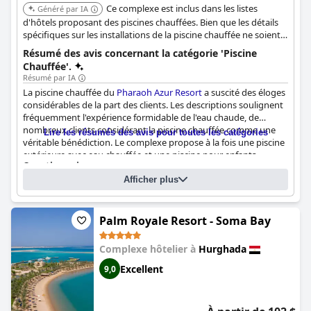
Ce complexe est inclus dans les listes
Généré par IA
d'hôtels proposant des piscines chauffées. Bien que les détails
spécifiques sur les installations de la piscine chauffée ne soient
pas fournis, son inclusion indique que cette commodité est
Résumé des avis concernant la catégorie 'Piscine
disponible.
Chauffée'.
Résumé par IA
La piscine chauffée du
Pharaoh Azur Resort
a suscité des éloges
considérables de la part des clients. Les descriptions soulignent
fréquemment l'expérience formidable de l'eau chaude, de
nombreux clients considérant la piscine chauffée comme une
Lire les résumés des avis pour toutes les catégories
véritable bénédiction. Le complexe propose à la fois une piscine
extérieure avec eau chauffée et une piscine pour enfants
Questionnaire
chauffée, bien que certains clients aient noté qu'elle était parfois
Réponses mises à jour dernièrement par Pharaoh Azur Resort
trop froide. Dans l'ensemble, les visiteurs apprécient
Afficher plus
constamment la zone de la piscine chauffée, la considérant
Nombre de piscines
3
comme un élément remarquable de leur séjour.
Palm Royale Resort - Soma Bay
Piscine 1 information
Complexe hôtelier à
Hurghada
Emplacement de la piscine:
Piscine extérieure
S'agit-il d'une piscine de type spécial ?
Excellent
9,0
Piscine chauffée