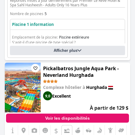
Réponses mises à jour dernièrement par Premier Le Reve Hotel &
Spa Sahl Hasheesh - Adults Only 16 Years Plus
Nombre de piscines
5
Piscine 1 information
Emplacement de la piscine:
Piscine extérieure
S'agit-il d'une piscine de type spécial ?
Piscine d'eau salée
Afficher plus
Pickalbatros Jungle Aqua Park -
Neverland Hurghada
Complexe hôtelier à
Hurghada
Excellent
9,0
À partir de 129 $
Voir les disponibilités
$