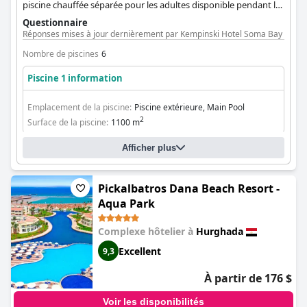
piscine chauffée séparée pour les adultes disponible pendant les
mois d'hiver. Le complexe propose également une rivière
Questionnaire
paresseuse et un grand jacuzzi.
Réponses mises à jour dernièrement par Kempinski Hotel Soma Bay
Nombre de piscines
6
Piscine 1 information
Emplacement de la piscine:
Piscine extérieure, Main Pool
2
Surface de la piscine:
1100 m
Afficher plus
Pickalbatros Dana Beach Resort -
Aqua Park
Complexe hôtelier à
Hurghada
Excellent
9,3
À partir de 176 $
Voir les disponibilités