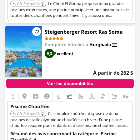
Le Chedi El Gouna propose deux grandes
Généré par IA
piscines extérieures, une piscine principale et une piscine sociale,
toutes deux chauffées pendant l'hiver. Il y a aussi une
pataugeoire surveillée par un maître nageur qui est chauffée en
hiver.
Steigenberger Resort Ras Soma
Complexe hôtelier à
Hurghada
Excellent
9,3
À partir de 262 $
Voir les disponibilités
$
Piscine Chauffée
Ce complexe hôtelier dispose de deux
Généré par IA
piscines de taille olympique chauffées en hiver, d'une piscine
chauffée séparée pour enfants et d'une piscine chauffée faisant
partie de l'Aqua Park. Certaines suites et villas proposent
Résumé des avis concernant la catégorie 'Piscine
également des piscines privées chauffées avec accès direct.
Chauffée'.