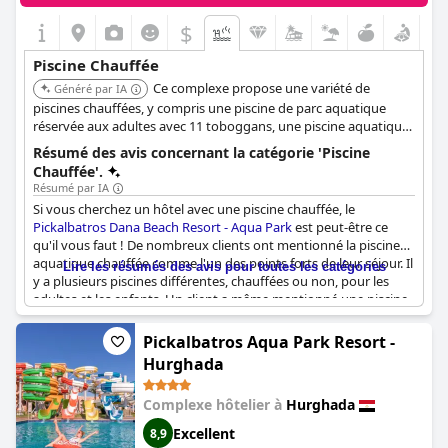
$
Piscine Chauffée
Ce complexe propose une variété de
Généré par IA
piscines chauffées, y compris une piscine de parc aquatique
réservée aux adultes avec 11 toboggans, une piscine aquatique
pour enfants avec 7 toboggans, et trois piscines intégrées pour
Résumé des avis concernant la catégorie 'Piscine
enfants, toutes chauffées en hiver. Ils disposent également
Chauffée'.
d'une piscine intérieure chauffée pour enfants.
Résumé par IA
Si vous cherchez un hôtel avec une piscine chauffée, le
Pickalbatros Dana Beach Resort - Aqua Park
est peut-être ce
qu'il vous faut ! De nombreux clients ont mentionné la piscine
aquatique chauffée comme l'un des points forts de leur séjour. Il
Lire les résumés des avis pour toutes les catégories
y a plusieurs piscines différentes, chauffées ou non, pour les
adultes et les enfants. Un client a même mentionné une piscine
chauffée pour les enfants avec de nombreux jeux et toboggans.
Bien qu'un client ait eu une expérience moins chaleureuse avec
Pickalbatros Aqua Park Resort -
l'une des piscines chauffées, beaucoup d'autres ont décrit les
Hurghada
piscines chauffées comme véritablement chauffées. Dans
l'ensemble, il semble que l'hôtel offre de nombreuses options
Complexe hôtelier à
Hurghada
aux clients qui aiment nager dans des eaux plus chaudes.
Excellent
8,9