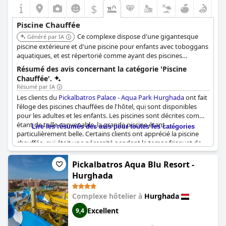
$
Piscine Chauffée
Ce complexe dispose d'une gigantesque
Généré par IA
piscine extérieure et d'une piscine pour enfants avec toboggans
aquatiques, et est répertorié comme ayant des piscines
chauffées.
Résumé des avis concernant la catégorie 'Piscine
Chauffée'.
Résumé par IA
Les clients du
Pickalbatros Palace - Aqua Park Hurghada
ont fait
l'éloge des piscines chauffées de l'hôtel, qui sont disponibles
pour les adultes et les enfants. Les piscines sont décrites comme
étant de taille convenable, la grande piscine étant
Lire les résumés des avis pour toutes les catégories
particulièrement belle. Certains clients ont apprécié la piscine
chauffée, qui était une nécessité pendant le temps frisquet de
février. D'autres ont même apprécié de nager dans les piscines
chauffées pendant l'hiver. Cependant, quelques commentaires
Pickalbatros Aqua Blu Resort -
ont noté que certaines des piscines chauffées n'étaient pas
Hurghada
assez chaudes ou qu'une seule piscine chauffée était disponible
et qu'elle était trop petite. Les piscines pour enfants n'étaient
Complexe hôtelier à
Hurghada
pas non plus toujours bien chauffées, mais certains clients ont
apprécié les nombreux toboggans aquatiques disponibles.
Excellent
9,4
Malgré ces petits inconvénients, les clients ont généralement
apprécié de se baigner dans les piscines chauffées de l'hôtel.