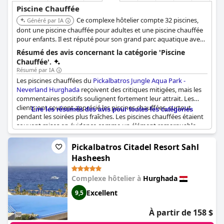
Piscine Chauffée
Ce complexe hôtelier compte 32 piscines,
Généré par IA
dont une piscine chauffée pour adultes et une piscine chauffée
pour enfants. Il est réputé pour son grand parc aquatique avec
de nombreux toboggans et une pataugeoire chauffée pour
Résumé des avis concernant la catégorie 'Piscine
enfants.
Chauffée'.
Résumé par IA
Les piscines chauffées du
Pickalbatros Jungle Aqua Park -
Neverland Hurghada
reçoivent des critiques mitigées, mais les
commentaires positifs soulignent fortement leur attrait. Les
clients ont souvent apprécié les piscines chauffées, surtout
Lire les résumés des avis pour toutes les catégories
pendant les soirées plus fraîches. Les piscines chauffées étaient
souvent mises en évidence comme un élément remarquable
pour la détente. Beaucoup ont apprécié le fait que la plupart des
piscines soient chauffées, bien qu'il ait été mentionné que
Pickalbatros Citadel Resort Sahl
toutes les piscines ne sont pas toujours chaudes de manière
Hasheesh
constante. Malgré cela, les piscines chauffées ont été un attrait
important, offrant confort et plaisir à de nombreux visiteurs.
Complexe hôtelier à
Hurghada
Excellent
9,5
À partir de 158 $