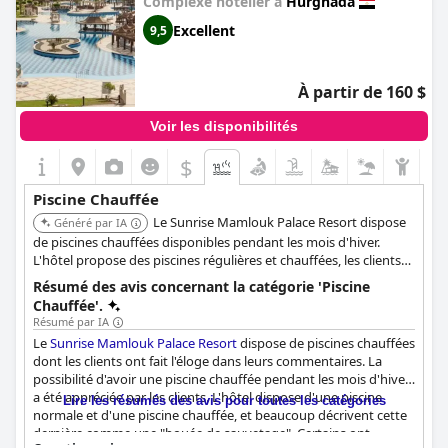
Complexe hôtelier à
Hurghada
Excellent
9,5
À partir de 160 $
Voir les disponibilités
$
Piscine Chauffée
Le Sunrise Mamlouk Palace Resort dispose
Généré par IA
de piscines chauffées disponibles pendant les mois d'hiver.
L'hôtel propose des piscines régulières et chauffées, les clients
soulignant la piscine chauffée comme une caractéristique clé
Résumé des avis concernant la catégorie 'Piscine
pendant les périodes plus froides.
Chauffée'.
Résumé par IA
Le
Sunrise Mamlouk Palace Resort
dispose de piscines chauffées
dont les clients ont fait l'éloge dans leurs commentaires. La
possibilité d'avoir une piscine chauffée pendant les mois d'hiver
a été appréciée par les clients. L'hôtel dispose d'une piscine
Lire les résumés des avis pour toutes les catégories
normale et d'une piscine chauffée, et beaucoup décrivent cette
dernière comme une "bouée de sauvetage". Certains ont