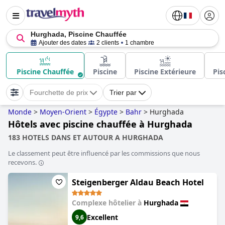
Hurghada, Piscine Chauffée
Ajouter des dates
2 clients
1 chambre
Piscine Chauffée
Piscine
Piscine Extérieure
Pis
Fourchette de prix
Trier par
Monde
>
Moyen-Orient
>
Égypte
>
Bahr
>
Hurghada
Hôtels avec piscine chauffée à Hurghada
183 HOTELS DANS ET AUTOUR A HURGHADA
Le classement peut être influencé par les commissions que nous
recevons.
Steigenberger Aldau Beach Hotel
Complexe hôtelier à
Hurghada
Excellent
9,6