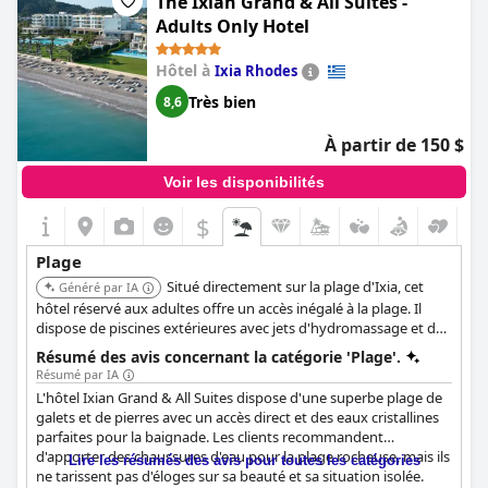
The Ixian Grand & All Suites -
Adults Only Hotel
Hôtel à
Ixia Rhodes
Très bien
8,6
À partir de 150 $
Voir les disponibilités
$
Plage
Situé directement sur la plage d'Ixia, cet
Généré par IA
hôtel réservé aux adultes offre un accès inégalé à la plage. Il
dispose de piscines extérieures avec jets d'hydromassage et de
vues imprenables sur la mer Égée, offrant une expérience de
Résumé des avis concernant la catégorie 'Plage'.
bord de mer luxueuse et relaxante.
Résumé par IA
L'hôtel Ixian Grand & All Suites dispose d'une superbe plage de
galets et de pierres avec un accès direct et des eaux cristallines
parfaites pour la baignade. Les clients recommandent
d'apporter des chaussures d'eau pour la plage rocheuse, mais ils
Lire les résumés des avis pour toutes les catégories
ne tarissent pas d'éloges sur sa beauté et sa situation isolée.