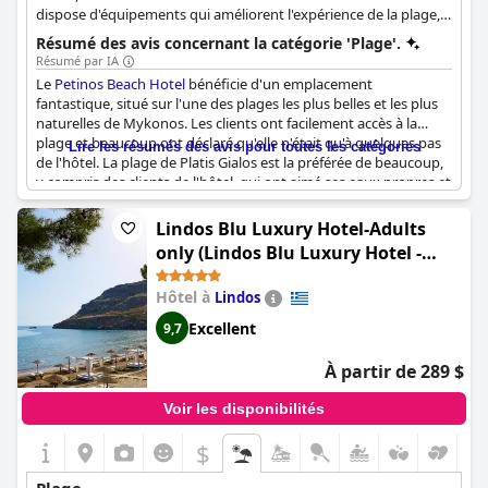
dispose d'équipements qui améliorent l'expérience de la plage,
tels que des piscines et des restaurants.
Résumé des avis concernant la catégorie 'Plage'.
Résumé par IA
Le
Petinos Beach Hotel
bénéficie d'un emplacement
fantastique, situé sur l'une des plages les plus belles et les plus
naturelles de Mykonos. Les clients ont facilement accès à la
plage et beaucoup ont déclaré qu'elle n'était qu'à quelques pas
Lire les résumés des avis pour toutes les catégories
de l'hôtel. La plage de Platis Gialos est la préférée de beaucoup,
y compris des clients de l'hôtel, qui ont aimé ses eaux propres et
les belles promenades entre les différentes plages à proximité.
Cette plage est idéale pour ceux qui recherchent une
Lindos Blu Luxury Hotel-Adults
atmosphère plus détendue et moins fréquentée que d'autres
only (Lindos Blu Luxury Hotel -
plages populaires comme Paradise ou Super Paradise. L'hôtel
Adults Only)
est également très apprécié pour sa situation en bord de mer et
Hôtel à
Lindos
ses superbes vues sur la mer. Les clients peuvent profiter d'un
excellent restaurant sur la plage et le personnel de l'hôtel est
Excellent
9,7
sympathique et arrangeant, organisant des réservations dans
les restaurants voisins et même des locations de motos juste
À partir de 289 $
devant l'hôtel. Certains clients ont mentionné qu'il n'y avait pas
de chaises de plage, mais ils recommandent vivement l'hôtel
Voir les disponibilités
pour ses installations exceptionnelles, sa cuisine fabuleuse et
son emplacement imbattable.
$