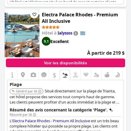
L'hôtel est idéalement situé en bord de mer et certains clients
ont déclaré que la plage et la piscine n'étaient qu'à quelques
mètres. Des chaises de plage et des parasols sont disponibles
Electra Palace Rhodes - Premium
mais ont tendance à se remplir rapidement, il est donc
All Inclusive
recommandé d'arriver tôt. Certains clients se sont plaints que la
plage était petite et bondée, mais la plupart d'entre eux ont
Hôtel à
Ialyssos
apprécié la belle plage et la proximité de la mer. Dans l'ensemble,
la plage de l'hôtel est considérée comme l'un de ses meilleurs
Excellent
9,1
atouts et une visite incontournable pour les clients séjournant
dans cet hôtel réservé aux adultes.
À partir de 219 $
Voir les disponibilités
$
Plage
Situé directement sur la plage de Trianta,
Généré par IA
cet hôtel propose des services tout compris haut de gamme.
Les clients peuvent profiter d'un accès immédiat à la plage et de
vues sur la mer depuis la propriété.
Résumé des avis concernant la catégorie 'Plage'.
Résumé par IA
L'
Electra Palace Rhodes - Premium All Inclusive
est un très beau
complexe hôtelier qui possède sa propre plage. Les clients ont