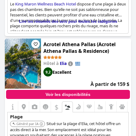
Le
King Maron Wellness Beach Hotel
dispose d'une plage à deux
pas des chambres. Bien qu'elle ne soit pas sablonneuse pour
l'essentiel, les clients peuvent profiter d'une eau cristalline et
d'une vue imprenable sur la mer tout au long de la journée. La
Lire les résumés des avis pour toutes les catégories
plage comporte quelques rochers près du rivage, mais ils ne
s'étendent pas très loin et l'eau est sablonneuse en dessous.
L'hôtel met gratuitement à votre disposition des chaises
longues et des parasols, ce qui vous permettra de vous
Acrotel Athena Pallas (Acrotel
détendre et de profiter du soleil. Bien que petite, la plage est
Athena Pallas & Residence)
bien entretenue et nettoyée quotidiennement. Des bancs, des
lampadaires et des fleurs bordent l'escalier menant à l'eau. La
Hôtel à
Elia
plage de l'hôtel n'est peut-être pas adaptée aux jeunes enfants,
mais l'atmosphère calme et tranquille en fait un lieu idéal pour
Excellent
9,2
ceux qui recherchent une escapade sereine. Certains clients
recommandent d'apporter des chaussures spéciales pour
À partir de 159 $
franchir l'entrée rocheuse de la plage. En dépit de quelques
griefs mineurs, la plupart des clients s'accordent à dire que la
Voir les disponibilités
plage de l'hôtel est magnifique et qu'elle mérite d'être visitée.
$
Plage
Situé sur la plage d'Elia, cet hôtel offre un
Généré par IA
accès direct à la mer. Son emplacement est idéal pour les
voyageurs souhaitant des vacances à la plage pratiques.