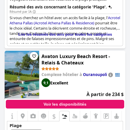
Résumé des avis concernant la catégorie 'Plage'.
Résumé par IA
Si vous cherchez un hôtel avec un accès facile à la plage, l'
Acrotel
Athena Pallas (Acrotel Athena Pallas & Residence)
pourrait être
le choix idéal. Certains la décrivent comme étroite et rocheuse,
tandis que d'autres la décrivent comme calme, propre et
Lire les résumés des avis pour toutes les catégories
entourée de falaises impressionnantes et de pins. Malgré ses
galets et sa petite taille, la plage est généralement bien
organisée et privée, offrant de l'ombre naturelle et des eaux
calmes parfaites pour la baignade. Si certains clients se
Avaton Luxury Beach Resort -
plaignent du nombre limité de parasols et de chaises longues,
Relais & Chateaux
d'autres apprécient l'atmosphère intime et particulière de ce
joyau encore méconnu. L'emplacement de l'hôtel est idéal pour
Complexe hôtelier à
Ouranoupoli
explorer les plages voisines aux eaux cristallines, mais si vous
préférez rester près de l'hôtel, vous pouvez profiter de la
Excellent
9,1
commodité d'une plage juste de l'autre côté de la route. Malgré
quelques problèmes d'accessibilité pour les enfants en bas âge
À partir de 234 $
et les personnes handicapées, la plage de l'hôtel reste un choix
populaire pour de nombreux clients qui apprécient son
Voir les disponibilités
authenticité et son charme unique.
$
Plage