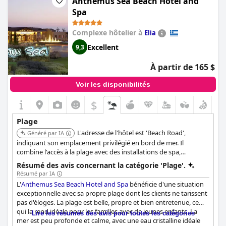
Anthemus Sea Beach Hotel and
disponibles à la location. Les alentours de la plage sont animés,
Spa
avec des bars et des restaurants à proximité. Cependant,
certains clients notent que la plage pourrait être mieux
Complexe hôtelier à
Elia
entretenue, certaines zones étant sales et difficiles d'accès. Dans
l'ensemble, l'
Horizon Blu Boutique Hotel
offre un bel
Excellent
9,3
emplacement en bord de mer pour les voyageurs souhaitant
profiter de la beauté de la côte grecque.
À partir de 165 $
Voir les disponibilités
$
Plage
L'adresse de l'hôtel est 'Beach Road',
Généré par IA
indiquant son emplacement privilégié en bord de mer. Il
combine l'accès à la plage avec des installations de spa,
améliorant l'expérience globale des clients en quête de détente
Résumé des avis concernant la catégorie 'Plage'.
au bord de la mer.
Résumé par IA
L'
Anthemus Sea Beach Hotel and Spa
bénéficie d'une situation
exceptionnelle avec sa propre plage dont les clients ne tarissent
pas d'éloges. La plage est belle, propre et bien entretenue, ce
qui la rend idéale pour les familles avec de jeunes enfants. La
Lire les résumés des avis pour toutes les catégories
mer est peu profonde et calme, avec une eau cristalline idéale