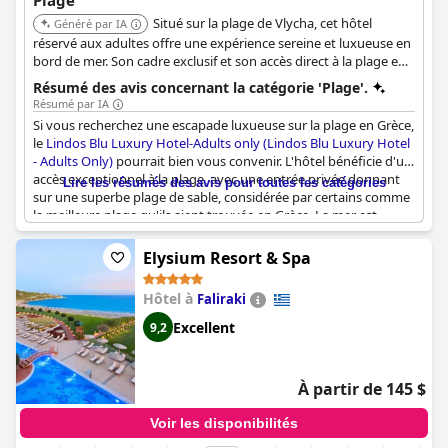
Plage
Situé sur la plage de Vlycha, cet hôtel
Généré par IA
réservé aux adultes offre une expérience sereine et luxueuse en
bord de mer. Son cadre exclusif et son accès direct à la plage en
font un lieu idéal pour les couples en quête de détente.
Résumé des avis concernant la catégorie 'Plage'.
Résumé par IA
Si vous recherchez une escapade luxueuse sur la plage en Grèce,
le
Lindos Blu Luxury Hotel-Adults only (Lindos Blu Luxury Hotel
- Adults Only)
pourrait bien vous convenir. L'hôtel bénéficie d'un
accès exceptionnel à la plage, avec une entrée privée donnant
Lire les résumés des avis pour toutes les catégories
sur une superbe plage de sable, considérée par certains comme
la meilleure plage qu'ils aient trouvée en Grèce. La mer est
parfaite pour nager et l'hôtel offre un excellent service, avec
notamment de l'eau fraîche et la possibilité de commander de la
Elysium Resort & Spa
nourriture et des boissons directement sur votre chaise longue.
Bien qu'il faille emprunter quelques ascenseurs pour s'y rendre,
Hôtel à
Faliraki
la randonnée en vaut la peine. Bien que certains commentaires
indiquent que la plage de l'hôtel n'a rien de spécial par rapport à
Excellent
9,2
d'autres, elle se trouve à proximité d'une belle plage à l'eau
cristalline pour ceux qui préfèrent un sable plus fin.
À partir de 145 $
Voir les disponibilités