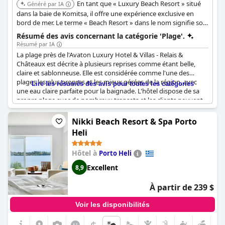
En tant que « Luxury Beach Resort » situé
Généré par IA
dans la baie de Komitsa, il offre une expérience exclusive en
bord de mer. Le terme « Beach Resort » dans le nom signifie son
accent sur la fourniture d'une retraite haut de gamme en bord
Résumé des avis concernant la catégorie 'Plage'.
de mer.
Résumé par IA
La plage près de l'Avaton Luxury Hotel & Villas - Relais &
Châteaux est décrite à plusieurs reprises comme étant belle,
claire et sablonneuse. Elle est considérée comme l'une des
plages les plus propres et les mieux gérées de la région, avec
Lire les résumés des avis pour toutes les catégories
une eau claire parfaite pour la baignade. L'hôtel dispose de sa
propre plage avec de nombreux transats et les clients peuvent
profiter d'une expérience paisible et relaxante. Certains clients
mentionnent qu'il y a d'autres plages moins propres à
Nikki Beach Resort & Spa Porto
proximité, mais la plage de l'hôtel est l'un des points forts de
Heli
leur séjour. Dans l'ensemble, la plage est fortement
recommandée et constitue un merveilleux complément à
Hôtel à
Porto Heli
l'hébergement luxueux de l'hôtel.
Excellent
8,9
À partir de 239 $
Voir les disponibilités