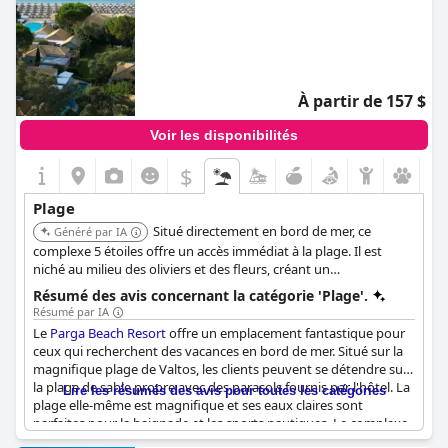
À partir de 157 $
Voir les disponibilités
$
Plage
Situé directement en bord de mer, ce
Généré par IA
complexe 5 étoiles offre un accès immédiat à la plage. Il est
niché au milieu des oliviers et des fleurs, créant un
environnement paisible. L'emplacement du complexe sur la
Résumé des avis concernant la catégorie 'Plage'.
plage de Valtos offre un cadre parfait avec une mer propre et
Résumé par IA
une plage de sable, idéal pour les familles avec de jeunes
Le
Parga Beach Resort
offre un emplacement fantastique pour
enfants.
ceux qui recherchent des vacances en bord de mer. Situé sur la
magnifique plage de Valtos, les clients peuvent se détendre sur
la plage de sable propre avec des parasols fournis par l'hôtel. La
Lire les résumés des avis pour toutes les catégories
plage elle-même est magnifique et ses eaux claires sont
parfaites pour la baignade et les sports nautiques. Le complexe
est situé dans des jardins luxuriants avec de belles chambres