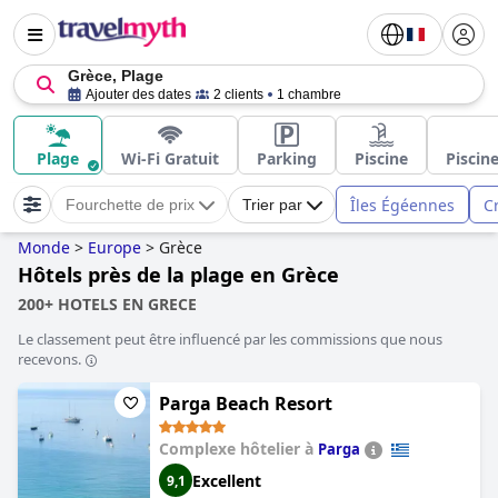
Grèce, Plage
Ajouter des dates
2 clients
1 chambre
Plage
Wi-Fi Gratuit
Parking
Piscine
Piscin
Îles Égéennes
C
Fourchette de prix
Trier par
Monde
>
Europe
>
Grèce
Hôtels près de la plage en Grèce
200+ HOTELS EN GRECE
Le classement peut être influencé par les commissions que nous
recevons.
Parga Beach Resort
Complexe hôtelier à
Parga
Excellent
9,1