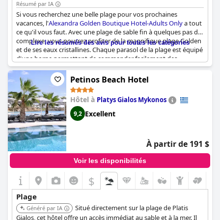
élégant.
Résumé par IA
Si vous recherchez une belle plage pour vos prochaines
vacances, l'
Alexandra Golden Boutique Hotel-Adults Only
a tout
ce qu'il vous faut. Avec une plage de sable fin à quelques pas du
complexe, vous pourrez profiter de la magnifique plage Golden
Lire les résumés des avis pour toutes les catégories
et de ses eaux cristallines. Chaque parasol de la plage est équipé
d'une borne permettant de commander facilement des
boissons et des en-cas, ce qui en fait l'endroit idéal pour se
détendre toute la journée. La plage de sable propre et bien
Petinos Beach Hotel
entretenue est vraiment étonnante et se trouve à moins de 50
mètres de l'hôtel. Avec un accès direct à la plage, cette dernière
Hôtel à
Platys Gialos Mykonos
se trouve à cinq minutes de marche de votre chambre. L'hôtel
met également à votre disposition des chaises longues et des
Excellent
9,2
parasols. La plage et bien équipée est vraiment l'un des points
forts de cet hôtel. Elle est considérée par beaucoup comme la
plus belle plage de l'île, avec son étendue et ses eaux claires.
À partir de 191 $
Que vous souhaitiez prendre un bain de soleil, nager ou
simplement admirer les environs, la plage de l'
Alexandra Golden
Voir les disponibilités
Boutique Hotel-Adults Only
est l'endroit idéal pour des vacances
relaxantes et agréables.
$
Plage
Situé directement sur la plage de Platis
Généré par IA
Gialos, cet hôtel offre un accès immédiat au sable et à la mer. Il