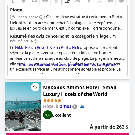
$
Plage
Ce complexe est situé directement à Porto
Généré par IA
Heli, offrant un accès immédiat à la plage et une expérience
luxueuse en bord de mer. C'est un complexe, il offre donc une
large gamme d'équipements et de services attendus pour des
Résumé des avis concernant la catégorie 'Plage'.
vacances à la plage.
Résumé par IA
Le
Nikki Beach Resort & Spa Porto Heli
propose un excellent
séjour à la plage, avec un emplacement idéal, une bonne
ambiance et de la musique au club de plage. La plage, même si
elle n'est pas parfaite, est très agréable et bien organisée, avec
Lire les résumés des avis pour toutes les catégories
un excellent service et une atmosphère agréable et propre. La
plage est particulièrement remarquable, avec un service
dépassant l'imagination. C'est un endroit idéal pour se
détendre, bronzer et déguster des cocktails. Le bar et le
Mykonos Ammos Hotel - Small
restaurant de la plage sont fortement recommandés. Bien que
Luxury Hotels of the World
certains clients mentionnent que la plage n'est pas claire et
qu'elle peut présenter des algues, elle attire toujours de
Hôtel à
Ornos
nombreux visiteurs en raison de ses caractéristiques positives.
La piscine est également un point fort avec son design et son
Excellent
9,6
aspect luxueux, ce qui compense le fait que la plage n'est pas la
meilleure. Cependant, certains clients ont trouvé que la musique
À partir de 263 $
sur la plage était trop forte, surtout après le petit-déjeuner, et
ont mentionné que le sable n'était pas idéal pour nager. Malgré