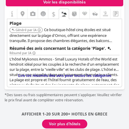
Voir les disponibilités
quelques critiques négatives, la plupart des clients ont apprécié
la plage de l'hôtel et la recommandent vivement, certains la
$
qualifiant même d'endroit à visiter absolument en raison de son
célèbre club de plage, ce qui en fait l'endroit idéal pour une
Plage
escapade relaxante.
Ce boutique-hôtel cinq étoiles est situé
Généré par IA
directement sur la plage d'Ornos, offrant une expérience
tranquille. Il propose des chambres élégantes, des balcons
privés et des bains à remous, complétés par un spa, le
Résumé des avis concernant la catégorie 'Plage'.
restaurant italien Farina et un bar de plage.
Résumé par IA
L'hôtel Mykonos Ammos - Small Luxury Hotels of the World est
l'endroit idéal pour les couples à la recherche d'un emplacement
sur la plage, entre la "vieille ville" et les clubs de plage. L'hôtel est
situé sur une superbe plage exclusivement réservée aux clients.
Lire les résumés des avis pour toutes les catégories
La plage est propre et l'hôtel fournit gratuitement de l'eau, des
plateaux de fruits et des équipements de plage, notamment des
chaises longues, des serviettes et des parasols. La propriété est
*Des taxes ou frais supplémentaires peuvent s'appliquer. Veuillez vérifier
magnifique et les chambres sont charmantes, certaines offrant
le prix final avant de compléter votre réservation.
un accès direct à la plage. L'hôtel est calme et privé, ce qui en fait
un lieu idéal pour une escapade romantique. L'emplacement en
bord de mer est incroyable et offre une vue imprenable sur
AFFICHER 1-20 SUR 200+ HOTELS EN GRECE
l'océan. Bien qu'il y ait plus de chemins de randonnée pour
explorer la région, l'hôtel constitue un point de départ idéal
Voir plus d'hôtels
pour des vacances inoubliables. Dans l'ensemble, l'hôtel