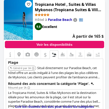
spacieuses regroupées autour de petites piscines. Les clients
Tropicana Hotel , Suites & Villas
peuvent dîner dans les restaurants de la plage et même prendre
Mykonos (Tropicana Suites & Villas
un ferry pour Parga depuis la plage. L'hôtel est parfait pour les
Mykonos)
familles, la plage de Valtos étant idéale pour les enfants. Pour
Hôtel à
Paradise Beach
ceux qui recherchent la relaxation ultime, vivre sur la
magnifique plage de Valtos est exceptionnel. La plage de sable
Excellent
9,8
blanc est accessible directement depuis l'hôtel. La plage est la
meilleure de Parga et offre une vue magnifique sur le château
À partir de 165 $
de Parga. L'hôtel est exceptionnel dans l'ensemble et tout, du
personnel au petit déjeuner en passant par les tavernes, est
Voir les disponibilités
parfait. Si vous souhaitez passer des vacances avec une vue
magnifique sur la mer et une plage, le
Parga Beach Resort
est
$
l'endroit idéal pour vous.
Plage
Situé directement sur Paradise Beach, cet
Généré par IA
hôtel offre un accès inégalé à l'une des plages les plus célèbres
de Mykonos. Les clients peuvent profiter de l'ambiance animée
de la plage et retourner à leurs chambres en quelques instants.
Résumé des avis concernant la catégorie 'Plage'.
Résumé par IA
Le Tropicana Hotel, Suites & Villas Mykonos est la destination
idéale pour les amoureux de la plage, car il est situé sur la
superbe Paradise Beach, considérée comme l'une des plus belles
plages de l'île. Si vous souhaitez un accès direct au bord de mer,
Lire les résumés des avis pour toutes les catégories