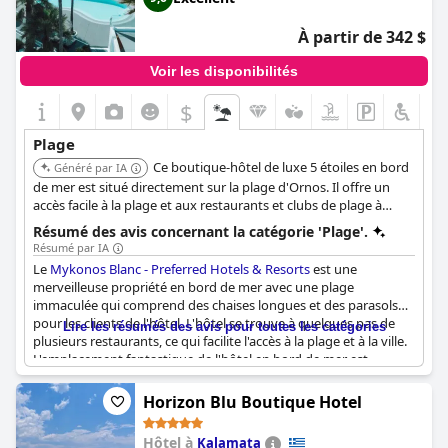
à la plage.
À partir de 342 $
Voir les disponibilités
$
Plage
Ce boutique-hôtel de luxe 5 étoiles en bord
Généré par IA
de mer est situé directement sur la plage d'Ornos. Il offre un
accès facile à la plage et aux restaurants et clubs de plage à
proximité.
Résumé des avis concernant la catégorie 'Plage'.
Résumé par IA
Le
Mykonos Blanc - Preferred Hotels & Resorts
est une
merveilleuse propriété en bord de mer avec une plage
immaculée qui comprend des chaises longues et des parasols
pour les clients de l'hôtel. L'hôtel se trouve à quelques pas de
Lire les résumés des avis pour toutes les catégories
plusieurs restaurants, ce qui facilite l'accès à la plage et à la ville.
L'emplacement fantastique de l'hôtel en bord de mer est
protégé du vent et offre un superbe club de plage. Les
chambres spacieuses et confortables sont très propres et
Horizon Blu Boutique Hotel
disposent d'une plage. Vous pourrez prendre un petit déjeuner
délicieux en admirant la plage et la baie d'Ornos. L'hôtel dispose
Hôtel à
Kalamata