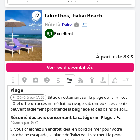
pour la plongée avec masque et tuba. Les clients ont apprécié
de se détendre sur la plage de sable, d'admirer les magnifiques
couchers de soleil et de profiter des services de restauration de
Iakinthos, Tsilivi Beach
l'hôtel. Bien que certains aient trouvé la plage bondée,
Hôtel à
beaucoup ont mentionné les services de plage et la beauté et la
Tsilivi
pureté de la plage de sable doré. L'emplacement de l'hôtel est
Excellent
9,1
excellent et bien que certains clients aient trouvé les transats
inconfortables et l'eau pas très propre, il y a eu plus de
commentaires positifs sur la plage qui est étonnante,
magnifique et parfaite.
À partir de 83 $
Voir les disponibilités
$
+7
Plage
Situé directement sur la plage de Tsilivi, cet
Généré par IA
hôtel offre un accès immédiat au rivage sablonneux. Les clients
peuvent facilement profiter de la baignade et des bains de soleil,
ce qui le rend idéal pour des vacances axées sur la plage.
Résumé des avis concernant la catégorie 'Plage'.
Résumé par IA
Si vous cherchez un endroit idéal en bord de mer pour votre
prochaine escapade, la plage de Tsilivi vaut vraiment la peine