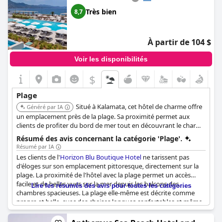
également de son propre Beachbar, ce qui en fait un véritable
complexe 5 étoiles situé directement sur la plage.
Très bien
8,7
L'emplacement de l'hôtel, directement sur la mer et avec son
propre Beachbar, est excellent avec une bonne organisation des
chaises longues sur la plage et de l'eau fournie dans une
À partir de 104 $
glacière. La plage et le petit déjeuner sont également très
appréciés par les clients.
Voir les disponibilités
$
Plage
Situé à Kalamata, cet hôtel de charme offre
Généré par IA
un emplacement près de la plage. Sa proximité permet aux
clients de profiter du bord de mer tout en découvrant le charme
de Kalamata.
Résumé des avis concernant la catégorie 'Plage'.
Résumé par IA
Les clients de l'
Horizon Blu Boutique Hotel
ne tarissent pas
d'éloges sur son emplacement pittoresque, directement sur la
plage. La proximité de l'hôtel avec la plage permet un accès
facile et de belles vues sur la mer depuis les balcons des
Lire les résumés des avis pour toutes les catégories
chambres spacieuses. La plage elle-même est décrite comme
propre et belle, avec des chaises longues confortables et même
un bar de plage. L'emplacement de l'hôtel permet également de
se déplacer facilement sur le front de mer grâce aux vélos