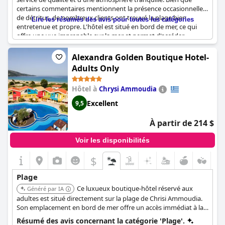
certains commentaires mentionnent la présence occasionnelle
de détritus, de nombreux clients ont trouvé la plage bien
Lire les résumés des avis pour toutes les catégories
entretenue et propre. L'hôtel est situé en bord de mer, ce qui
offre une vue imprenable sur la mer et permet d'accéder
facilement aux commodités de la plage, comme les maîtres-
nageurs et les plages de peluches. Les visiteurs ont également
Alexandra Golden Boutique Hotel-
apprécié la combinaison de la mer et de la forêt, qui permet de
Adults Only
vivre une expérience unique dans le magnifique paysage
sauvage de l'île d'Eubée. Les chambres sont spacieuses, joliment
Hôtel à
Chrysi Ammoudia
conçues et d'une propreté irréprochable. Le personnel de l'hôtel
a été décrit comme amical et toujours prêt à aider. Les clients
Excellent
9,5
ont fait l'éloge du délicieux dîner et du petit déjeuner copieux, ce
qui en fait un choix idéal pour des vacances en famille. Dans
À partir de 214 $
l'ensemble, le
Thalatta Seaside Hotel
offre une expérience
inoubliable aux voyageurs à la recherche d'une escapade
Voir les disponibilités
luxueuse dans un cadre magnifique et préservé.
$
Plage
Ce luxueux boutique-hôtel réservé aux
Généré par IA
adultes est situé directement sur la plage de Chrisi Ammoudia.
Son emplacement en bord de mer offre un accès immédiat à la
mer. L'hôtel offre une atmosphère tranquille et un cadre
Résumé des avis concernant la catégorie 'Plage'.