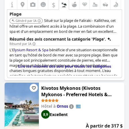
$
Plage
Situé sur la plage de Faliraki - Kallithea, cet
Généré par IA
hôtel offre un excellent accès à la plage. La combinaison d'un
spa et d'un emplacement en bord de mer en fait un excellent
choix pour la détente et les loisirs.
Résumé des avis concernant la catégorie 'Plage'.
Résumé par IA
L'
Elysium Resort & Spa
bénéficie d'une situation exceptionnelle
en tant qu'hôtel de bord de mer avec sa propre plage. Bien que
la plage soit principalement constituée de pierres, elle est
magnifique et très bien entretenue, avec de nombreuses
Lire les résumés des avis pour toutes les catégories
chaises longues gratuites disponibles à tout moment. L'eau
cristalline et la température agréable permettent une baignade
agréable. Les clients ne tarissent pas d'éloges sur le bar de la
plage et sur la possibilité de réserver des cabanas pour plus de
Kivotos Mykonos (Kivotos
confort. Certains recommandent de porter des chaussures
Mykonos - Preferred Hotels &
d'eau en raison de la plage de galets. Malgré cela, l'emplacement
Resorts)
est excellent et l'accès direct à la plage est loué par de nombreux
Hôtel à
Ornos
clients. Dans l'ensemble, l'
Elysium Resort & Spa
est un excellent
hôtel de plage doté de belles installations et d'une plage qui
Excellent
8,9
vous permettront de passer des vacances de rêve à Rhodes.
À partir de 317 $