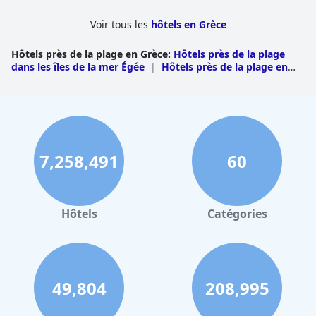
Mykonos Ammos est vivement recommandé à tous ceux qui
souhaitent se détendre sur l'une des plus belles plages privées
Voir tous les
hôtels en Grèce
de l'île.
Hôtels près de la plage en Grèce
:
Hôtels près de la plage
dans les îles de la mer Égée
|
Hôtels près de la plage en
Crète
|
Hôtels près de la plage dans les îles
Ioniennes
|
Hôtels près de la plage en
Macédoine
|
Hôtels près de la plage dans le
Péloponnèse
|
Hôtels près de la plage en Grèce
centrale
|
Hôtels près de la plage en Épire
|
Hôtels près
de la plage en Thessalie
|
Hôtels près de la plage en Thrace
7,258,491
60
Hôtels
Catégories
49,804
208,995