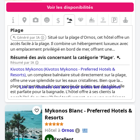
Voir les disponibilités
$
Plage
Situé sur la plage d'Ornos, cet hôtel offre un
Généré par IA
accès facile à la plage. Il combine un hébergement luxueux avec
un emplacement privilégié en bord de mer, offrant une
expérience relaxante.
Résumé des avis concernant la catégorie 'Plage'.
Résumé par IA
Kivotos Mykonos (Kivotos Mykonos - Preferred Hotels &
Resorts)
, un complexe balnéaire situé directement sur la plage,
offre une vue splendide sur les eaux cristallines. Bien que la
plage soit petite et plus composée de galets que de sable, elle
Lire les résumés des avis pour toutes les catégories
est parfaite pour la baignade. L'hôtel offre à ses clients la
possibilité de quitter l'hôtel tardivement, pour une expérience
sans tracas. De plus, avec sa propre plage, ce complexe est
parfait pour les clients qui souhaitent une expérience plus
Mykonos Blanc - Preferred Hotels &
isolée. En ce qui concerne l'emplacement, les clients peuvent
Resorts
facilement accéder à la plage d'Ornos qui se trouve à une courte
distance. Dans l'ensemble, le
Kivotos Mykonos (Kivotos
Hôtel à
Ornos
Mykonos - Preferred Hotels & Resorts)
est une excellente option
pour ceux qui recherchent des vacances paisibles et charmantes
Excellent
9,6