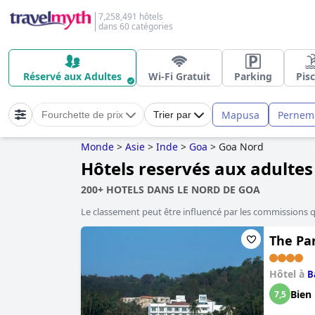
7,258,491 hôtels
dans 60 catégories
Réservé aux Adultes
Wi-Fi Gratuit
Parking
Pis
Mapusa
Pernem
Fourchette de prix
Trier par
Monde
>
Asie
>
Inde
>
Goa
>
Goa Nord
Hôtels reservés aux adultes
200+ HOTELS DANS LE NORD DE GOA
Le classement peut être influencé par les commissions 
The Par
Hôtel à
B
Bien
7,5