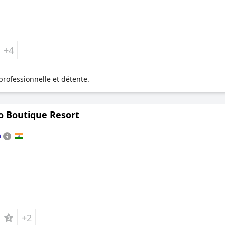
+4
 professionnelle et détente.
co Boutique Resort
a
+2