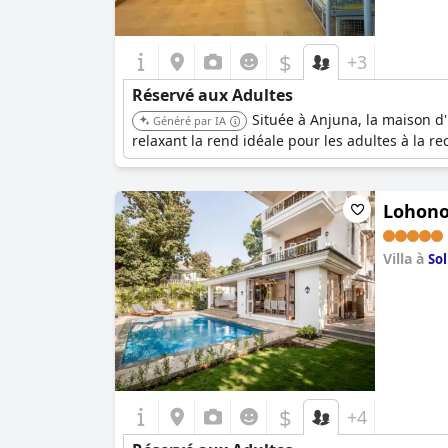
$
+3
Réservé aux Adultes
Située à Anjuna, la maison d'
Généré par IA
relaxant la rend idéale pour les adultes à la re
Lohono
Villa à
So
0.0
$
+4