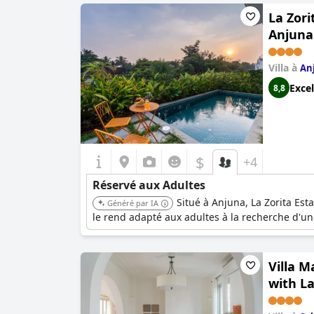
La Zori
Anjuna 
Villa à
An
Excel
8,8
$
+4
Réservé aux Adultes
Situé à Anjuna, La Zorita Est
Généré par IA
le rend adapté aux adultes à la recherche d'un
Villa M
with La