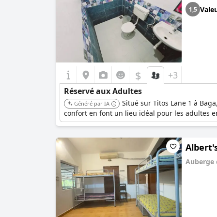
Vale
1,5
$
+3
Réservé aux Adultes
Situé sur Titos Lane 1 à Baga
Généré par IA
confort en font un lieu idéal pour les adultes
Albert'
Auberge 
0.0