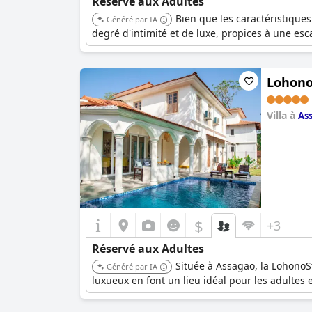
Réservé aux Adultes
Bien que les caractéristiques
Généré par IA
degré d'intimité et de luxe, propices à une es
LohonoS
Villa à
As
0.0
$
+3
Réservé aux Adultes
Située à Assagao, la LohonoS
Généré par IA
luxueux en font un lieu idéal pour les adultes 