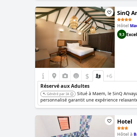
SinQ A
Hôtel
Ma
Excel
9,3
$
+6
Réservé aux Adultes
Situé à Maem, le SinQ Anvaya
Généré par IA
personnalisé garantit une expérience relaxante 
Hotel
Hôtel à
B