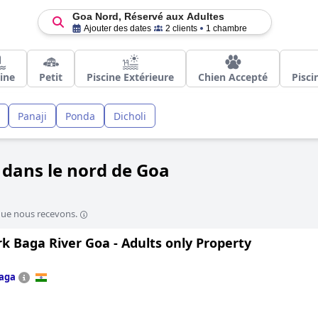
Goa Nord, Réservé aux Adultes
Ajouter des dates
2 clients
1 chambre
cine
Petit
Piscine Extérieure
Chien Accepté
Pisci
Panaji
Ponda
Dicholi
 dans le nord de Goa
que nous recevons.
k Baga River Goa - Adults only Property
aga