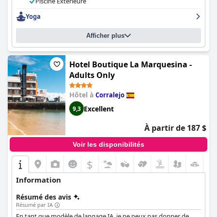
sont décrits comme incroyables, offrant un endroit confortable
Piscine Extérieure
et relaxant pour se reposer. L'hôtel propose également des
Yoga
activités gratuites telles que des cours de yoga et de Pilates, ce
qui ajoute à l'expérience de détente globale. Dans l'ensemble, le
Corralejo Surfing Colors Hotel&Apartments
est un excellent
Afficher plus
choix pour ceux qui recherchent un lieu de séjour propre,
confortable et moderne, idéalement situé, avec un personnel
amical et d'excellents équipements.
Hotel Boutique La Marquesina -
Adults Only
Hôtel à
Corralejo
Excellent
9,3
À partir de 187 $
Voir les disponibilités
$
Information
Résumé des avis
Résumé par IA
En tant que modèle de langage IA, je ne peux pas donner de