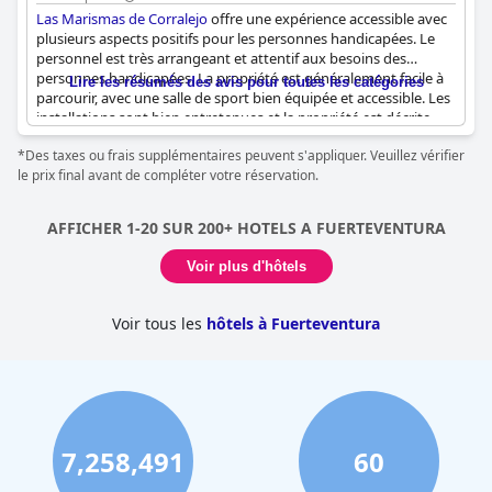
Las Marismas de Corralejo
offre une expérience accessible avec
plusieurs aspects positifs pour les personnes handicapées. Le
personnel est très arrangeant et attentif aux besoins des
personnes handicapées. La propriété est généralement facile à
Lire les résumés des avis pour toutes les catégories
parcourir, avec une salle de sport bien équipée et accessible. Les
installations sont bien entretenues et la propriété est décrite
comme facilement navigable. Elle est également idéalement
*Des taxes ou frais supplémentaires peuvent s'appliquer. Veuillez vérifier
située, à quelques pas de la route principale avec des bars et des
le prix final avant de compléter votre réservation.
restaurants.
Cependant, il existe des défis d'accessibilité notables. L'hôtel n'a
AFFICHER 1-20 SUR 200+ HOTELS A FUERTEVENTURA
pas d'ascenseurs, ce qui rend les étages supérieurs uniquement
accessibles par des escaliers, ce qui pose une difficulté pour les
Voir plus d'hôtels
personnes à mobilité réduite. De plus, il n'y a pas de rampes
d'appui à côté des murs de la baignoire, ce qui peut être une
source d'inquiétude pour les personnes âgées. L'absence de
Voir tous les
hôtels à Fuerteventura
services de transfert aéroport est un autre point à considérer.
Bien que certains clients aient noté que l'hôtel n'est pas
entièrement conçu pour les personnes gravement handicapées,
d'autres ont apprécié l'accessibilité générale et l'espace
disponible.
7,258,491
60