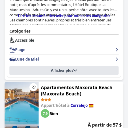
note, mais d'après les commentaires, l'Hôtel Boutique La
Marquesina - Adults Only est un superbe hôtel avec toutes les
commodités que l'on attend d'un établissement quatre étoiles.
Lire les résumés des avis pour toutes les catégories
Les chambres sont neuves, propres et très bien entretenues.
Malgré son emplacement central qui le rend un peu cher, de
nombreux clients s'accordent à dire qu'il vaut chaque centime.
Catégories
C'est un endroit confortable et agréable pour séjourner, que ce
Accessible
soit pour une escapade romantique ou pour explorer la région.
Avec de nombreuses installations et services, l'Hôtel Boutique
Plage
La Marquesina - Adults Only est un excellent choix pour ceux
qui recherchent une expérience hôtelière de haute qualité.
Lune de Miel
Afficher plus
Apartamentos Maxorata Beach
(Maxorata Beach)
Appart'hôtel à
Corralejo
Bien
7,9
À partir de 57 $