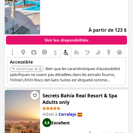
À partir de 123 $
Voir les disponibilités
$
Accessible
Bien que les caractéristiques d'accessibilité
Généré par IA
spécifiques ne soient pas détaillées dans les extraits fournis,
l'Hôtel LIVVO Risco del Gato Suites est étiqueté comme
accessible dans la liste des hôtels, indiquant qu'il offre des
installations pour les clients ayant des besoins d'accessibilité.
Secrets Bahía Real Resort & Spa
Adults only
Hôtel à
Corralejo
Excellent
8,8