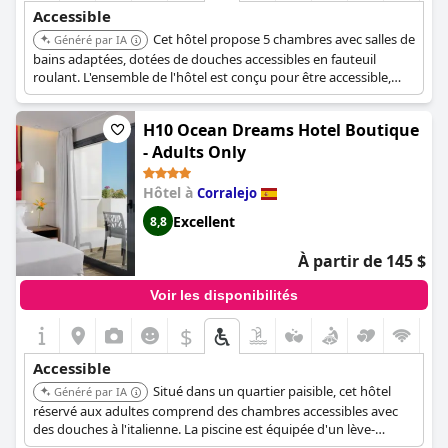
Accessible
Cet hôtel propose 5 chambres avec salles de
Généré par IA
bains adaptées, dotées de douches accessibles en fauteuil
roulant. L'ensemble de l'hôtel est conçu pour être accessible,
avec des chambres de plain-pied et un aménagement au rez-de-
chaussée. Il n'y a pas de barrières architecturales, offrant un
H10 Ocean Dreams Hotel Boutique
accès sans entrave à la salle à manger et à la piscine, qui
comprend un ascenseur. L'hôtel propose également un court de
- Adults Only
tennis et des soins de spa.
Hôtel à
Corralejo
Excellent
8,8
À partir de 145 $
Voir les disponibilités
$
Accessible
Situé dans un quartier paisible, cet hôtel
Généré par IA
réservé aux adultes comprend des chambres accessibles avec
des douches à l'italienne. La piscine est équipée d'un lève-
personne pour faciliter l'accès.