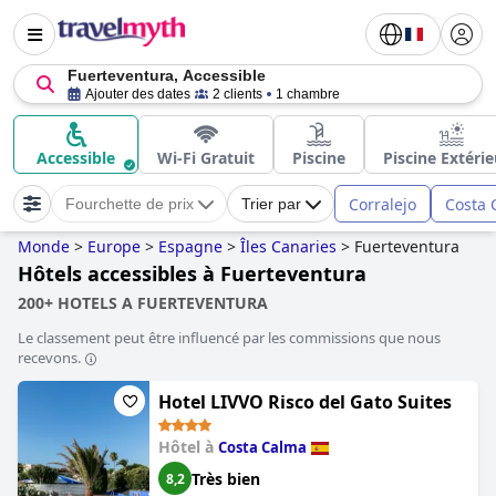
Fuerteventura, Accessible
Ajouter des dates
2 clients
1 chambre
Accessible
Wi-Fi Gratuit
Piscine
Piscine Extéri
Corralejo
Costa 
Fourchette de prix
Trier par
Monde
>
Europe
>
Espagne
>
Îles Canaries
>
Fuerteventura
Hôtels accessibles à Fuerteventura
200+ HOTELS A FUERTEVENTURA
Le classement peut être influencé par les commissions que nous
recevons.
Hotel LIVVO Risco del Gato Suites
Hôtel à
Costa Calma
Très bien
8,2