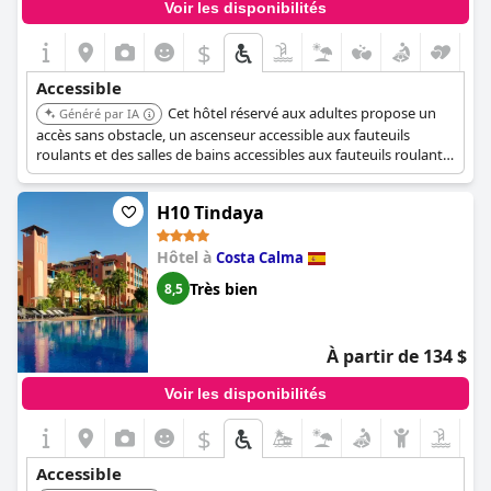
Voir les disponibilités
$
Accessible
Cet hôtel réservé aux adultes propose un
Généré par IA
accès sans obstacle, un ascenseur accessible aux fauteuils
roulants et des salles de bains accessibles aux fauteuils roulants.
Les salles de bains comprennent une douche à l'italienne et des
barres d'appui.
H10 Tindaya
Hôtel à
Costa Calma
Très bien
8,5
À partir de 134 $
Voir les disponibilités
$
Accessible