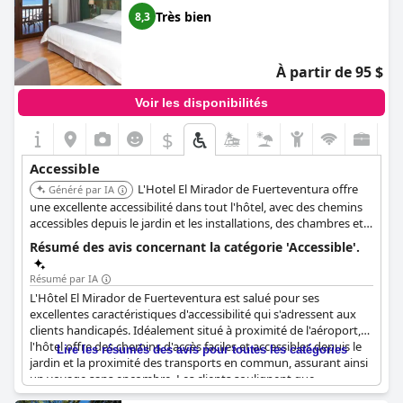
personnes atteintes de toutes sortes de handicaps, y compris
Très bien
8,3
les déficiences visuelles et auditives, avec des sols et des
escaliers marqués.
À partir de 95 $
Bien que les terrasses des chambres du rez-de-chaussée
puissent manquer de vue, la conception ouverte assure un
Voir les disponibilités
accès facile. Les clients félicitent l'hôtel pour son adaptation à
100 % aux personnes handicapées, avec l'avantage
$
supplémentaire de places de parking à proximité, malgré
l'absence de parking privé. Cependant, les personnes utilisant
Accessible
un fauteuil roulant peuvent trouver difficile de se déplacer sur
L'Hotel El Mirador de Fuerteventura offre
les chemins de gravier.
Généré par IA
une excellente accessibilité dans tout l'hôtel, avec des chemins
Dans l'ensemble, l'hôtel Taimar offre un environnement
accessibles depuis le jardin et les installations, des chambres et
confortable et accessible, en particulier autour de la piscine et de
des zones piétonnes conçues pour accueillir les clients à mobilité
Résumé des avis concernant la catégorie 'Accessible'.
la salle à manger, renforcé par ses équipements bien adaptés
réduite ou en fauteuil roulant. Un ascenseur est également
aux personnes à mobilité réduite.
disponible.
Résumé par IA
L'Hôtel El Mirador de Fuerteventura est salué pour ses
excellentes caractéristiques d'accessibilité qui s'adressent aux
clients handicapés. Idéalement situé à proximité de l'aéroport,
l'hôtel offre des chemins d'accès faciles et accessibles depuis le
Lire les résumés des avis pour toutes les catégories
jardin et la proximité des transports en commun, assurant ainsi
un voyage sans encombre. Les clients soulignent que
l'ensemble de l'hôtel, y compris ses installations, ses chambres