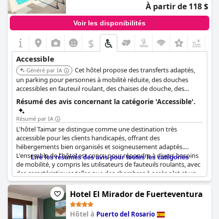
À partir de 118 $
Voir les disponibilités
$
Accessible
Cet hôtel propose des transferts adaptés,
Généré par IA
un parking pour personnes à mobilité réduite, des douches
accessibles en fauteuil roulant, des chaises de douche, des
barres d'appui, une rampe d'accès à la piscine et un élévateur de
Résumé des avis concernant la catégorie 'Accessible'.
piscine. Ses extérieurs sont sans obstacles, et il dispose de
chambres entièrement adaptées avec une accessibilité à 100 %
Résumé par IA
et des salles de bains adaptées.
L'hôtel Taimar se distingue comme une destination très
accessible pour les clients handicapés, offrant des
hébergements bien organisés et soigneusement adaptés.
L'ensemble de l'hôtel est conçu pour répondre à divers besoins
Lire les résumés des avis pour toutes les catégories
de mobilité, y compris les utilisateurs de fauteuils roulants, avec
des caractéristiques telles que des chambres à accès plat et un
agencement de plain-pied pour une maniabilité aisée. Les
chambres et les installations sont dépourvues de barrières
Hotel El Mirador de Fuerteventura
architecturales, permettant un accès aisé à la salle à manger et à
la piscine, qui dispose même d'un ascenseur pour plus de
Hôtel à
Puerto del Rosario
commodité. L'hôtel fait un excellent travail pour accueillir les