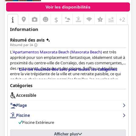
Voir les disponibilités
$
+2
Information
Résumé des avis
Résumé par IA
L'
Apartamentos Maxorata Beach (Maxorata Beach)
est très
apprécié pour son emplacement fantastique, idéalement situé à
proximité du centre-ville de Corralejo, des rues commerçantes,
des restaurants, des pubs et des plages. Il offre un équilibre
Lire les résumés des avis pour toutes les catégories
entre la vie trépidante de la ville et une retraite paisible, ce qui
en fait un choix populaire parmi les familles, les couples plus
âgés et les voyageurs solitaires. La proximité des commodités
Catégories
essentielles telles que les supermarchés et les ports de ferry
Accessible
ajoute à la commodité du séjour.
Plage
Les appartements eux-mêmes sont spacieux et propres, avec de
grandes pièces comprenant des cuisines séparées et des coins
Piscine
salons lumineux. De nombreuses unités sont dotées de balcons
Piscine Extérieure
ou de terrasses de bonne taille offrant une vue sur la piscine, ce
qui améliore l'expérience de vie. Bien que certains meubles et
appareils montrent des signes de vieillissement, la propreté
Afficher plus