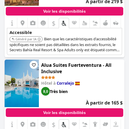
À partir de 219 $
Voir les disponibilités
$
Accessible
Bien que les caractéristiques d'accessibilité
Généré par IA
spécifiques ne soient pas détaillées dans les extraits fournis, le
Secrets Bahía Real Resort & Spa Adults only est étiqueté comme
accessible dans la liste des hôtels, ce qui indique qu'il offre des
installations pour les clients ayant des besoins d'accessibilité.
Alua Suites Fuerteventura - All
Inclusive
Hôtel à
Corralejo
Très bien
8,0
À partir de 165 $
Voir les disponibilités
$