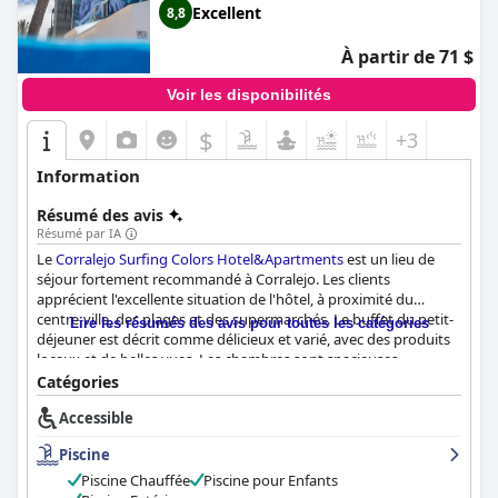
Excellent
8,8
À partir de 71 $
Voir les disponibilités
$
+3
Information
Résumé des avis
Résumé par IA
Le
Corralejo Surfing Colors Hotel&Apartments
est un lieu de
séjour fortement recommandé à Corralejo. Les clients
apprécient l'excellente situation de l'hôtel, à proximité du
centre-ville, des plages et des supermarchés. Le buffet du petit-
Lire les résumés des avis pour toutes les catégories
déjeuner est décrit comme délicieux et varié, avec des produits
locaux et de belles vues. Les chambres sont spacieuses,
modernes et bien équipées, avec des lits confortables et de
Catégories
belles vues. L'hôtel est également salué pour sa propreté, avec
Accessible
des chambres impeccables et des installations bien entretenues.
Le personnel est amical, arrangeant et serviable, créant une
Piscine
atmosphère accueillante. La piscine est magnifique, spacieuse et
bien entretenue, avec une piscine extérieure et chauffée. Les lits
Piscine Chauffée
Piscine pour Enfants