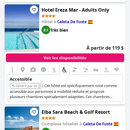
Hotel Ereza Mar - Adults Only
Hôtel à
Caleta De Fuste
Très bien
8,1
À partir de 119 $
Voir les disponibilités
$
Accessible
Cet hôtel est spécifiquement noté comme
Généré par IA
accessible aux personnes à mobilité réduite et propose
plusieurs chambres spécialement adaptées. Ces chambres
disposent de salles de bains accessibles avec des douches
adaptées aux fauteuils roulants et sont entièrement équipées
Elba Sara Beach & Golf Resort
des installations nécessaires. L'ensemble de l'unité est accessible
en fauteuil roulant.
Complexe hôtelier à
Caleta De Fuste