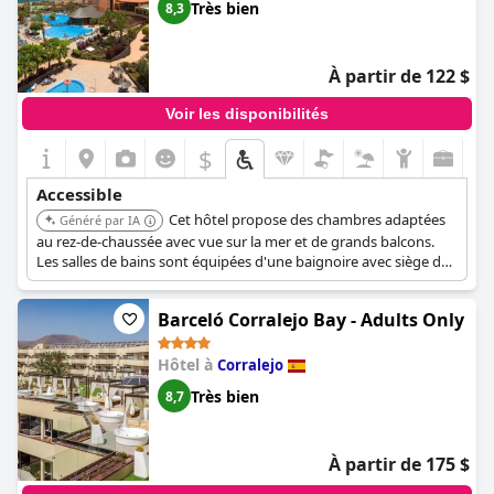
Très bien
8,3
À partir de 122 $
Voir les disponibilités
$
Accessible
Cet hôtel propose des chambres adaptées
Généré par IA
au rez-de-chaussée avec vue sur la mer et de grands balcons.
Les salles de bains sont équipées d'une baignoire avec siège de
bain et les toilettes ont des barres d'appui des deux côtés.
L'accessibilité est bonne dans tout l'hôtel, y compris une
Barceló Corralejo Bay - Adults Only
promenade plate vers le centre commercial voisin. Il dispose de
plusieurs piscines et d'une salle de sport.
Hôtel à
Corralejo
Très bien
8,7
À partir de 175 $