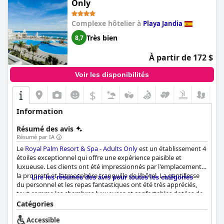
Only
Complexe hôtelier à
Playa Jandia
Très bien
8,7
À partir de 172 $
Voir les disponibilités
$
Information
Résumé des avis
Résumé par IA
Le
Royal Palm Resort & Spa - Adults Only
est un établissement 4
étoiles exceptionnel qui offre une expérience paisible et
luxueuse. Les clients ont été impressionnés par l'emplacement,
la propreté et l'atmosphère tranquille de l'hôtel. La gentillesse
Lire les résumés des avis pour toutes les catégories
du personnel et les repas fantastiques ont été très appréciés,
tout comme les chambres luxueuses et confortables dotées de
magnifiques terrasses. La superbe piscine, la plage et la
Catégories
nourriture délicieuse de l'établissement ont fourni aux clients
Accessible
tout ce dont ils avaient besoin pour un séjour agréable. Bien