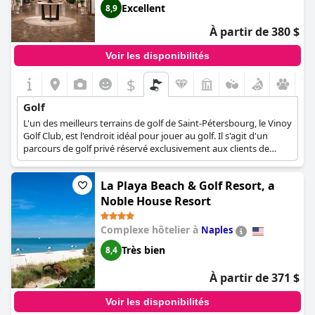
Excellent
8,9
À partir de 380 $
Voir les disponibilités
$
Golf
L'un des meilleurs terrains de golf de Saint-Pétersbourg, le Vinoy
Golf Club, est l'endroit idéal pour jouer au golf. Il s'agit d'un
parcours de golf privé réservé exclusivement aux clients de
l'hôtel et aux membres du club.
La Playa Beach & Golf Resort, a
Noble House Resort
Complexe hôtelier à
Naples
Très bien
8,4
À partir de 371 $
Voir les disponibilités