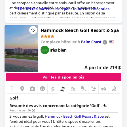
une escapade annuelle entre amis, car il offre un hébergement
et des parcours de qualité. Le parcours Palmer s'est
Lire les résumés des avis pour toutes les catégories
particulièrement distingué par sa beauté. En raison de sa
popularité, il est conseillé aux clients de réserver leur temps sur
ce parcours quelques jours avant leur voyage. Outre le golf, les
clients ont également apprécié le mini-golf et l'atmosphère
Hammock Beach Golf Resort & Spa
générale de détente. La vue sur le terrain de golf depuis les
chambres a également ajouté à l'expérience. Même s'ils sont un
Complexe hôtelier à
Palm Coast
peu plus chers pour les clients du centre de villégiature, les
droits de jeu en valent la peine par rapport à d'autres terrains de
Très bien
8,5
golf situés à proximité.
À partir de 219 $
Voir les disponibilités
$
Golf
Résumé des avis concernant la catégorie 'Golf'.
Résumé par IA
Si vous aimez le golf,
Hammock Beach Golf Resort & Spa
est
l'endroit idéal pour vous ! L'hôtel dispose d'excellentes
installations et de l'un des plus beaux parcours de golf que vous