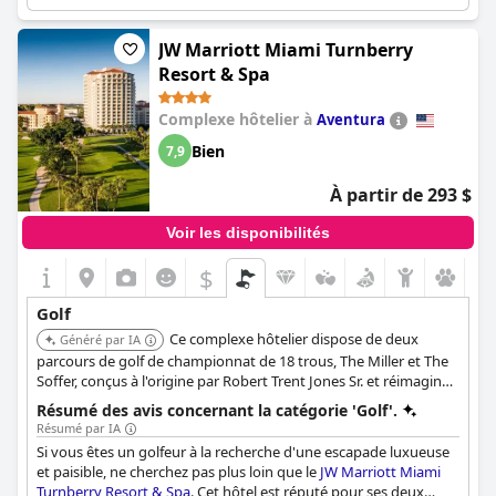
JW Marriott Miami Turnberry
Resort & Spa
Complexe hôtelier à
Aventura
Bien
7,9
À partir de 293 $
Voir les disponibilités
$
Golf
Ce complexe hôtelier dispose de deux
Généré par IA
parcours de golf de championnat de 18 trous, The Miller et The
Soffer, conçus à l'origine par Robert Trent Jones Sr. et réimaginés
par Raymond Floyd. Il offre une expérience luxueuse avec une
Résumé des avis concernant la catégorie 'Golf'.
cuisine raffinée et un spa.
Résumé par IA
Si vous êtes un golfeur à la recherche d'une escapade luxueuse
et paisible, ne cherchez pas plus loin que le
JW Marriott Miami
Turnberry Resort & Spa
. Cet hôtel est réputé pour ses deux