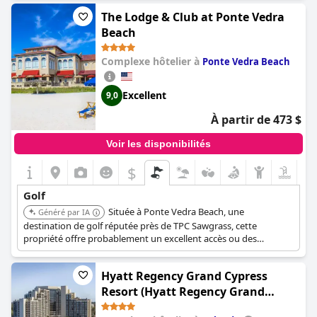
golf était coûteuse, suggérant que les visiteurs potentiels
The Lodge & Club at Ponte Vedra
devraient en tenir compte lors de la planification de leur voyage.
Beach
Dans l'ensemble, le
Grand Palms Spa & Golf Resort
bénéficie
d'un emplacement pittoresque avec de nombreuses possibilités
Complexe hôtelier à
Ponte Vedra Beach
de golf, ce qui en fait une destination idéale pour ceux qui
cherchent à combiner détente et leur sport favori, malgré
certaines préoccupations concernant l'état des installations.
Excellent
9,0
À partir de 473 $
Voir les disponibilités
$
Golf
Située à Ponte Vedra Beach, une
Généré par IA
destination de golf réputée près de TPC Sawgrass, cette
propriété offre probablement un excellent accès ou des
partenariats avec les terrains de golf locaux.
Hyatt Regency Grand Cypress
Resort (Hyatt Regency Grand
Cypress Resort - Free Shuttle to