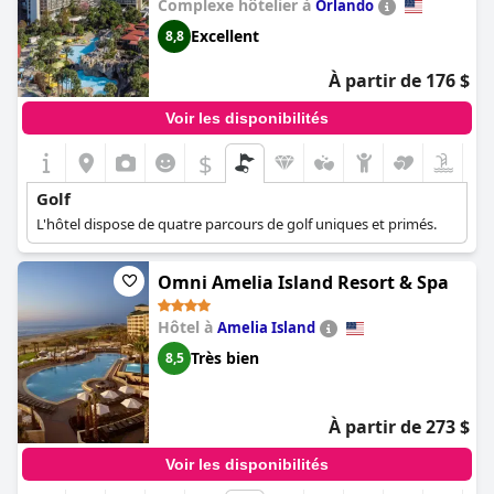
Complexe hôtelier à
Orlando
Theme Parks!)
Excellent
8,8
À partir de 176 $
Voir les disponibilités
$
Golf
L'hôtel dispose de quatre parcours de golf uniques et primés.
Omni Amelia Island Resort & Spa
Hôtel à
Amelia Island
Très bien
8,5
À partir de 273 $
Voir les disponibilités