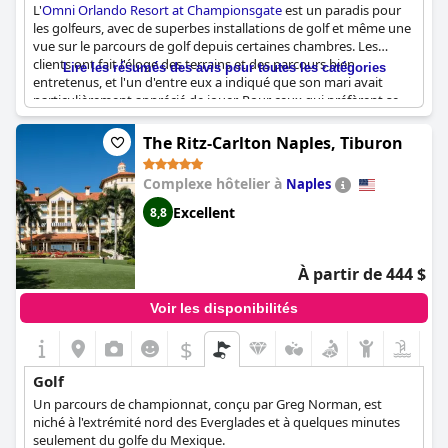
L'
Omni Orlando Resort at Championsgate
est un paradis pour
les golfeurs, avec de superbes installations de golf et même une
vue sur le parcours de golf depuis certaines chambres. Les
clients ont fait l'éloge des terrains et des parcours bien
Lire les résumés des avis pour toutes les catégories
entretenus, et l'un d'entre eux a indiqué que son mari avait
particulièrement apprécié de jouer. Pour ceux qui préfèrent se
détendre, la rivière paresseuse est une évasion parfaite, bien
qu'il y ait aussi la possibilité de jouer au mini-golf moyennant un
The Ritz-Carlton Naples, Tiburon
certain prix. Si les non-golfeurs n'ont pas grand-chose à faire, les
amateurs de golf seront comblés par les fantastiques parcours
Complexe hôtelier à
Naples
de la station. Il convient de noter que le parcours de golf affilié
n'est pas adjacent, mais dans l'ensemble, l'
Omni Orlando Resort
Excellent
8,8
at Championsgate
est un excellent choix pour tous les amateurs
de golf à la recherche de vacances parfaites.
À partir de 444 $
Voir les disponibilités
$
Golf
Un parcours de championnat, conçu par Greg Norman, est
niché à l'extrémité nord des Everglades et à quelques minutes
seulement du golfe du Mexique.