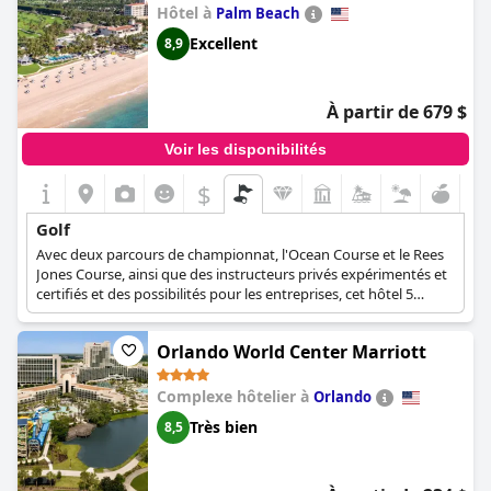
Hôtel à
Palm Beach
Excellent
8,9
À partir de 679 $
Voir les disponibilités
$
Golf
Avec deux parcours de championnat, l'Ocean Course et le Rees
Jones Course, ainsi que des instructeurs privés expérimentés et
certifiés et des possibilités pour les entreprises, cet hôtel 5
étoiles est une destination de choix pour les golfeurs
passionnés et les vacanciers qui aiment jouer au golf.
Orlando World Center Marriott
Complexe hôtelier à
Orlando
Très bien
8,5