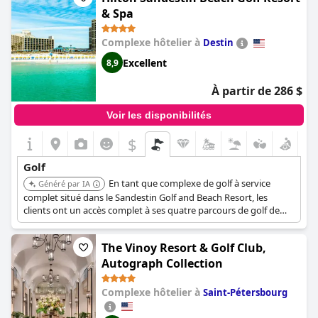
& Spa
Complexe hôtelier à
Destin
Excellent
8,9
À partir de 286 $
Voir les disponibilités
$
Golf
En tant que complexe de golf à service
Généré par IA
complet situé dans le Sandestin Golf and Beach Resort, les
clients ont un accès complet à ses quatre parcours de golf de
championnat : Raven Golf Club, Burnt Pine Golf Club, Baytowne
Golf Club et The Links Golf Club, ainsi qu'à un parcours de
The Vinoy Resort & Golf Club,
putting.
Autograph Collection
Complexe hôtelier à
Saint-Pétersbourg