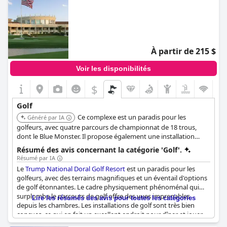
À partir de 215 $
Voir les disponibilités
$
Golf
Ce complexe est un paradis pour les
Généré par IA
golfeurs, avec quatre parcours de championnat de 18 trous,
dont le Blue Monster. Il propose également une installation
d'entraînement LED, le Rick Smith Golf Performance Center et le
Résumé des avis concernant la catégorie 'Golf'.
laboratoire d'ajustement True Spec Golf.
Résumé par IA
Le
Trump National Doral Golf Resort
est un paradis pour les
golfeurs, avec des terrains magnifiques et un éventail d'options
de golf étonnantes. Le cadre physiquement phénoménal qui
surplombe le parcours de golf offre des vues imprenables
Lire les résumés des avis pour toutes les catégories
depuis les chambres. Les installations de golf sont très bien
conçues, ce qui en fait un excellent endroit pour dîner et jouer.
La conception magnifique et le terrain fabuleux sont parfaits