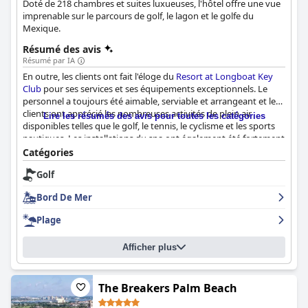
Doté de 218 chambres et suites luxueuses, l'hôtel offre une vue
imprenable sur le parcours de golf, le lagon et le golfe du
Mexique.
Résumé des avis
Résumé par IA
En outre, les clients ont fait l'éloge du
Resort at Longboat Key
Club
pour ses services et ses équipements exceptionnels. Le
personnel a toujours été aimable, serviable et arrangeant et les
clients ont apprécié les nombreuses activités de plein air
Lire les résumés des avis pour toutes les catégories
disponibles telles que le golf, le tennis, le cyclisme et les sports
nautiques. Les installations du spa ont également été fortement
recommandées, de nombreux clients déclarant que les
Catégories
massages et les traitements étaient excellents. De plus, la
Golf
piscine a toujours été mentionnée comme un équipement
agréable avec une atmosphère relaxante et de belles vues sur la
Bord De Mer
plage. Les clients ont également apprécié les restaurants de
l'hôtel, qui proposent des plats délicieux et un service
Plage
impeccable. Enfin, les chambres et les suites ont été décrites
comme étant spacieuses, propres et confortables, et de
Afficher plus
nombreux clients ont noté les magnifiques vues sur l'océan et la
plage depuis leur balcon. Dans l'ensemble, le
Resort at Longboat
Key Club
a offert à ses clients des vacances inoubliables,
luxueuses et relaxantes.
The Breakers Palm Beach