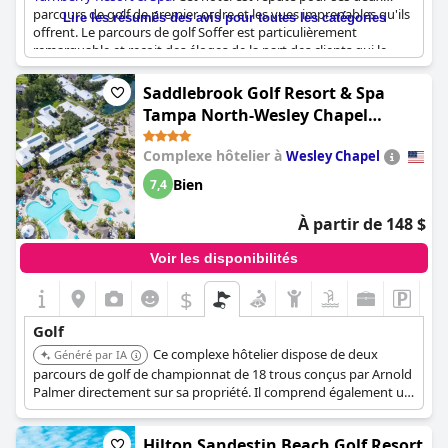
parcours de golf de premier ordre et les vues imprenables qu'ils
Lire les résumés des avis pour toutes les catégories
offrent. Le parcours de golf Soffer est particulièrement
remarquable et reçoit des éloges de la part des clients qui le
décrivent comme "excellent" et "merveilleux". Mais il n'y a pas
que les installations de golf qui impressionnent : les clients
Saddlebrook Golf Resort & Spa
s'extasient également sur l'emplacement de l'hôtel et sur la
Tampa North-Wesley Chapel
beauté des environs, beaucoup mentionnant les parcs
(Saddlebrook Resort)
"incroyables" situés à proximité. De plus, lorsque vous êtes prêt
Complexe hôtelier à
Wesley Chapel
à vous détendre après une journée de golf, les options de
restauration de l'hôtel ne manqueront pas de vous satisfaire.
Bien
7,4
Dans l'ensemble, les chambres, les parcours de golf et les
équipements de cet hôtel sont vraiment excellents.
À partir de 148 $
Voir les disponibilités
$
Golf
Ce complexe hôtelier dispose de deux
Généré par IA
parcours de golf de championnat de 18 trous conçus par Arnold
Palmer directement sur sa propriété. Il comprend également un
centre d'entraînement de golf de 16 acres et une boutique de
golf, ce qui en fait une destination de choix pour les amateurs
Hilton Sandestin Beach Golf Resort
de golf.