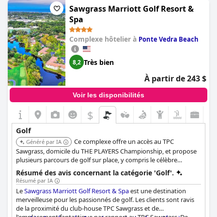
pour les golfeurs, ce qui en fait un hôtel de rêve. Toutefois, les
Sawgrass Marriott Golf Resort &
voyageurs doivent savoir qu'il s'agit d'un hôtel où l'on ne
Spa
séjourne que si l'on joue au golf et que si l'on n'est pas golfeur,
l'hôtel risque de ne pas être aussi agréable. Malgré les prix
Complexe hôtelier à
Ponte Vedra Beach
élevés, le parcours de golf est spectaculaire et il est intéressant
de noter qu'il est possible d'y organiser un tournoi.
Très bien
8,2
À partir de 243 $
Voir les disponibilités
$
Golf
Ce complexe offre un accès au TPC
Généré par IA
Sawgrass, domicile du THE PLAYERS Championship, et propose
plusieurs parcours de golf sur place, y compris le célèbre
Stadium Course. Il dispose également d'un spa et de plusieurs
Résumé des avis concernant la catégorie 'Golf'.
options de restauration pour une expérience de séjour golfique
Résumé par IA
complète.
Le
Sawgrass Marriott Golf Resort & Spa
est une destination
merveilleuse pour les passionnés de golf. Les clients sont ravis
de la proximité du club-house TPC Sawgrass et de