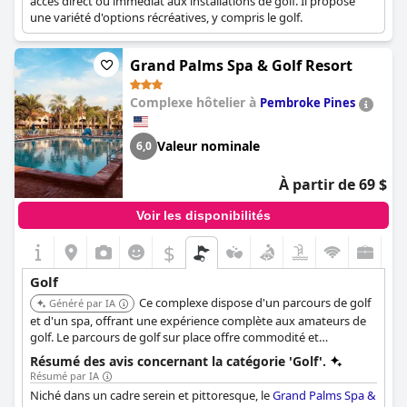
accès direct ou immédiat aux installations de golf. Il propose
une variété d'options récréatives, y compris le golf.
Grand Palms Spa & Golf Resort
Complexe hôtelier à
Pembroke Pines
Valeur nominale
6,0
À partir de 69 $
Voir les disponibilités
$
Golf
Ce complexe dispose d'un parcours de golf
Généré par IA
et d'un spa, offrant une expérience complète aux amateurs de
golf. Le parcours de golf sur place offre commodité et
accessibilité aux clients souhaitant jouer.
Résumé des avis concernant la catégorie 'Golf'.
Résumé par IA
Niché dans un cadre serein et pittoresque, le
Grand Palms Spa &