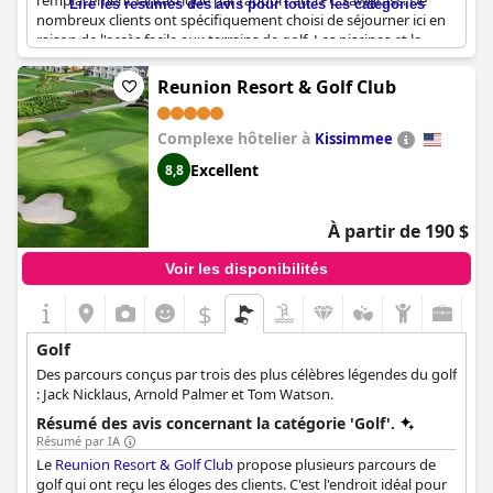
l'emplacement fantastique par rapport au TPC Sawgrass. De
Lire les résumés des avis pour toutes les catégories
nombreux clients ont spécifiquement choisi de séjourner ici en
raison de l'accès facile aux terrains de golf. Les piscines et la
plage du complexe sont également des points forts, bien que
certains clients mentionnent que le mini-golf pourrait être
Reunion Resort & Golf Club
amélioré. Un client chanceux a même bénéficié de golf gratuit
pendant son séjour. Il est important de noter que les terrains de
Complexe hôtelier à
golf n'étaient pas ouverts pendant certains séjours, mais dans
Kissimmee
l'ensemble, le complexe est considéré comme un paradis du golf
Excellent
8,8
par de nombreux clients. Bien que quelques critiques aient
remis en question le rapport qualité-prix, c'est une excellente
option pour ceux qui cherchent à profiter du golf pendant leurs
À partir de 190 $
vacances.
Voir les disponibilités
$
Golf
Des parcours conçus par trois des plus célèbres légendes du golf
: Jack Nicklaus, Arnold Palmer et Tom Watson.
Résumé des avis concernant la catégorie 'Golf'.
Résumé par IA
Le
Reunion Resort & Golf Club
propose plusieurs parcours de
golf qui ont reçu les éloges des clients. C'est l'endroit idéal pour