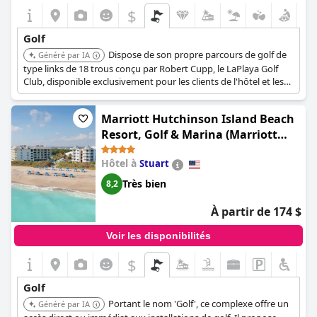
$
Golf
Dispose de son propre parcours de golf de
Généré par IA
type links de 18 trous conçu par Robert Cupp, le LaPlaya Golf
Club, disponible exclusivement pour les clients de l'hôtel et les
membres du club. Propose des forfaits golf et des heures de
départ préférentielles.
Marriott Hutchinson Island Beach
Resort, Golf & Marina (Marriott
Hutchinson Island Resort & Beach
Hôtel à
Stuart
Villas, Golf & Marina)
Très bien
8,2
À partir de 174 $
Voir les disponibilités
$
Golf
Portant le nom 'Golf', ce complexe offre un
Généré par IA