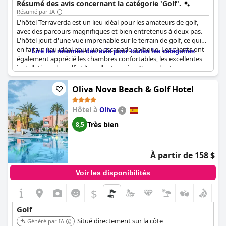
Résumé des avis concernant la catégorie 'Golf'.
d'une expérience de golf dédiée.
Résumé par IA
L'hôtel Terraverda est un lieu idéal pour les amateurs de golf,
avec des parcours magnifiques et bien entretenus à deux pas.
L'hôtel jouit d'une vue imprenable sur le terrain de golf, ce qui
en fait un lieu idéal pour une escapade golfique. Les clients ont
Lire les résumés des avis pour toutes les catégories
également apprécié les chambres confortables, les excellentes
installations de golf et l'excellent service. Cependant,
l'emplacement et le cadre paisible de l'hôtel le rendent tout
aussi attrayant pour les non-golfeurs. L'hôtel est joliment
Oliva Nova Beach & Golf Hotel
décoré, avec des chambres spacieuses et des balcons donnant
sur le parcours de golf. Bien que certains clients regrettent de ne
Hôtel à
Oliva
pas avoir assez de temps pour jouer au golf, la proximité des
parcours est un atout indéniable. Les deux superbes parcours
Très bien
8,5
de 18 trous en font un rêve pour les golfeurs. Dans l'ensemble,
l'hôtel Terraverda est un choix fantastique pour des vacances de
golf, offrant une oasis de paix entourée de vues infinies sur le
À partir de 158 $
parcours de golf.
Voir les disponibilités
$
Golf
Situé directement sur la côte
Généré par IA