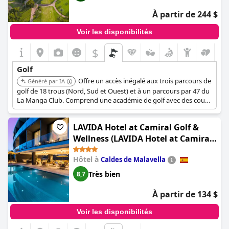
À partir de 244 $
Voir les disponibilités
$
Golf
Offre un accès inégalé aux trois parcours de
Généré par IA
golf de 18 trous (Nord, Sud et Ouest) et à un parcours par 47 du
La Manga Club. Comprend une académie de golf avec des cours
collectifs et privés, ce qui le rend idéal pour tous les niveaux. Le
complexe propose également des hébergements luxueux et
LAVIDA Hotel at Camiral Golf &
diverses options de restauration.
Wellness (LAVIDA Hotel at Camiral,
a Quinta do Lago Resort)
Hôtel à
Caldes de Malavella
Très bien
8,7
À partir de 134 $
Voir les disponibilités