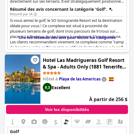
directement sur ses terrains. Il est stratégiquement positionné à
moins de 10 minutes d'autres parcours de golf de premier ordre
Résumé des avis concernant la catégorie 'Golf'.
comme Valderrama, La Reserva et le Real Club de Golf
Résumé par IA
Sotogrande.
Si vous aimez le golf, le SO Sotogrande Resort est la destination
idéale pour vous ! Ce complexe est situé à proximité de
plusieurs terrains de golf, dont trois parcours de 9 trous sur
place et La Reserva, qui se trouve à seulement 3 km en voiture.
Lire les résumés des avis pour toutes les catégories
Les clients recommandent vivement ce complexe comme "camp
de base" pour les golfeurs et le qualifient de "parfait pour le golf
et le sport". Bien qu'un client ait mentionné l'absence d'un
practice, la plupart des clients ont fait l'éloge des parcours de
Hotel Las Madrigueras Golf Resort
golf et des possibilités offertes dans les environs. Réservez donc
& Spa - Adults Only (1881 Tenerife
votre prochaine escapade golfique au SO Sotogrande Resort !
Madrigueras Golf Hotel)
Hôtel à
Playa de las Americas
Excellent
9,3
À partir de 256 $
Voir les disponibilités
$
Golf