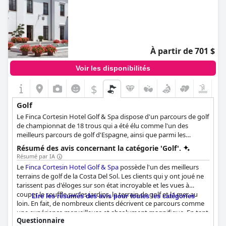
À partir de 701 $
Voir les disponibilités
$
Golf
Le Finca Cortesin Hotel Golf & Spa dispose d'un parcours de golf
de championnat de 18 trous qui a été élu comme l'un des
meilleurs parcours de golf d'Espagne, ainsi que parmi les
meilleurs d'Europe. La beauté de l'environnement naturel et le
Résumé des avis concernant la catégorie 'Golf'.
temps agréable font de ce parcours une expérience de golf très
Résumé par IA
agréable pour tous les clients intéressés.
Le
Finca Cortesin Hotel Golf & Spa
possède l'un des meilleurs
terrains de golf de la Costa Del Sol. Les clients qui y ont joué ne
tarissent pas d'éloges sur son état incroyable et les vues à
couper le souffle sur les jardins, le terrain de golf et la mer au
Lire les résumés des avis pour toutes les catégories
loin. En fait, de nombreux clients décrivent ce parcours comme
une expérience merveilleuse et absolument magnifique. En tant
Questionnaire
qu'hôtel Spa BEST IN CLASS, les clients peuvent s'offrir une