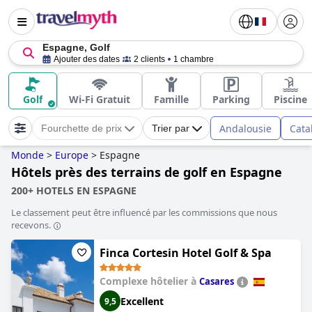
Espagne, Golf
Ajouter des dates
2 clients
1 chambre
Golf
Wi-Fi Gratuit
Famille
Parking
Piscine
Andalousie
Cata
Fourchette de prix
Trier par
Monde
>
Europe
>
Espagne
Hôtels près des terrains de golf en Espagne
200+ HOTELS EN ESPAGNE
Le classement peut être influencé par les commissions que nous
recevons.
Finca Cortesin Hotel Golf & Spa
Complexe hôtelier à
Casares
Excellent
9,5