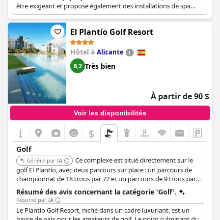
être exigeant et propose également des installations de spa
uniques pour se détendre après une partie de golf.
El Plantío Golf Resort
Hôtel à
Alicante
Très bien
8,2
À partir de 90 $
Voir les disponibilités
$
Golf
Ce complexe est situé directement sur le
Généré par IA
golf El Plantío, avec deux parcours sur place : un parcours de
championnat de 18 trous par 72 et un parcours de 9 trous par
27. Il propose une académie de golf, un practice et un pro shop,
Résumé des avis concernant la catégorie 'Golf'.
offrant des installations de golf complètes.
Résumé par IA
Le Plantío Golf Resort, niché dans un cadre luxuriant, est un
havre de paix pour les amateurs de golf. Le point culminant du