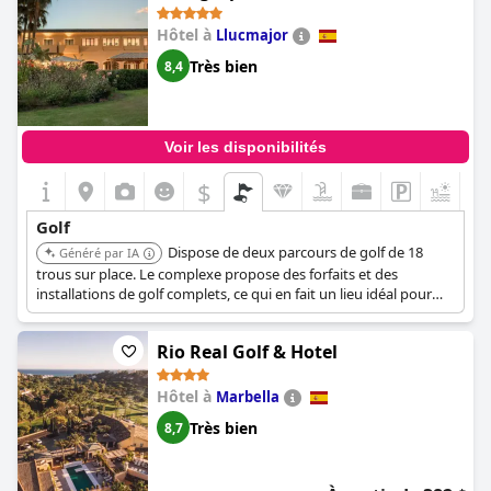
Hôtel à
Llucmajor
Très bien
8,4
Voir les disponibilités
$
+9
Golf
Dispose de deux parcours de golf de 18
Généré par IA
trous sur place. Le complexe propose des forfaits et des
installations de golf complets, ce qui en fait un lieu idéal pour
des vacances de golf dédiées. Il offre également une expérience
luxueuse avec d'excellents équipements et services.
Rio Real Golf & Hotel
Hôtel à
Marbella
Très bien
8,7