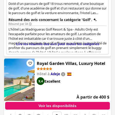
Doté d'un parcours de golf 18 trous renommé, d'une boutique
de golf, d'une académie de golf et d'un restaurant qui donne sur
le parcours de golf et la verdure environnante, l'Hotel Las
Madrigueras Golf Resort & Spa est un choix idéal pour une
Résumé des avis concernant la catégorie 'Golf'.
expérience de golf des plus agréables et mémorables.
Résumé par IA
L'hôtel Las Madrigueras Golf Resort & Spa - Adults Only est
l'escapade parfaite pour les amateurs de golf. La situation de
l'hôtel est imbattable car il se trouve juste à côté d'un
magnifique complexe de golf, offrant aux clients la possibilité de
Lire les résumés des avis pour toutes les catégories
profiter du parcours de golf en prenant simplement le buggy
dans le garage de l'hôtel. L'hôtel a quelque chose à offrir non
seulement aux golfeurs expérimentés, mais aussi aux
débutants, qui peuvent prendre des leçons de golf pour
Royal Garden Villas, Luxury Hotel
débutants ou simplement se promener sur le parcours avec les
buggys de golf en libre accès. Le parcours de golf a reçu de
Hôtel à
Adeje
nombreux commentaires positifs de la part des clients, qui le
décrivent comme génial et merveilleux. Les clients de l'hôtel
Excellent
9,4
peuvent également profiter d'un séjour paisible grâce aux
excellentes installations du restaurant. Cet hôtel est un excellent
choix pour un week-end de golf, offrant à la fois golf et
À partir de 400 $
tranquillité.
Voir les disponibilités