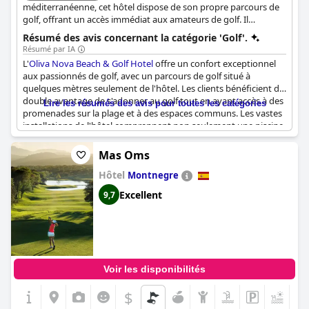
méditerranéenne, cet hôtel dispose de son propre parcours de
golf, offrant un accès immédiat aux amateurs de golf. Il
comprend également d'autres installations sportives, plusieurs
Résumé des avis concernant la catégorie 'Golf'.
restaurants et un centre de santé et de beauté, ce qui en fait
Résumé par IA
une destination complète pour la détente et les loisirs.
L'
Oliva Nova Beach & Golf Hotel
offre un confort exceptionnel
aux passionnés de golf, avec un parcours de golf situé à
quelques mètres seulement de l'hôtel. Les clients bénéficient du
double avantage de s'adonner au golf tout en ayant accès à des
Lire les résumés des avis pour toutes les catégories
promenades sur la plage et à des espaces communs. Les vastes
installations de l'hôtel comprennent non seulement une piscine
de première classe, mais aussi d'autres équipements sportifs,
améliorant ainsi l'expérience globale. La proximité du parcours
Mas Oms
de golf est fréquemment soulignée, ce qui le rend parfait pour
Hôtel
jouer au golf. De plus, l'emplacement privilégié de l'hôtel offre
Montnegre
un accès direct à la plage et au parcours de golf, assurant un
Excellent
9,7
très bon positionnement pour les activités de plein air. Le
parcours de golf lui-même est loué pour l'expérience agréable
qu'il procure, ce qui ajoute à l'attrait de séjourner dans cet hôtel
bien situé.
Voir les disponibilités
$