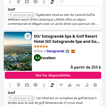
$
+7
Golf
Également situé au sein du Camiral Golf &
Généré par IA
Wellness resort (PGA Catalunya), LAVIDA offre un séjour
contemporain et élégant avec un accès direct aux parcours de
golf réputés. Les clients peuvent profiter d'équipements
modernes et d'un accent sur la vie active, améliorant ainsi leur
SO/ Sotogrande Spa & Golf Resort
expérience de golf.
Hotel (SO Sotogrande Spa and Golf
Resort Hotel Costa del Sol)
Hôtel à
Sotogrande
Excellent
9,0
À partir de 253 $
Voir les disponibilités
$
Golf
Cet hôtel est un complexe de golf de luxe 5
Généré par IA
étoiles avec le club de golf Almenara de 27 trous situé