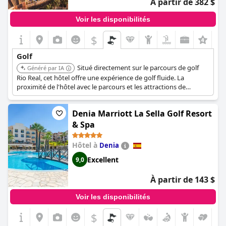
À partir de 382 $
Voir les disponibilités
$
Golf
Situé directement sur le parcours de golf
Généré par IA
Rio Real, cet hôtel offre une expérience de golf fluide. La
proximité de l'hôtel avec le parcours et les attractions de
Marbella en fait un choix pratique.
Denia Marriott La Sella Golf Resort
& Spa
Hôtel à
Denia
Excellent
9,0
À partir de 143 $
Voir les disponibilités
$