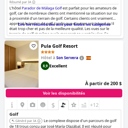
approach greens et la location de clubs.
Résumé par IA
L'hôtel
Parador de Málaga Golf
est parfait pour les amateurs de
golf, car de nombreux clients ont mentionné sa situation sur ou
à proximité d'un terrain de golf. Certains clients ont vraiment
apprécié le terrain de golf, tandis que d'autres ont trouvé qu'il
Lire les résumés des avis pour toutes les catégories
était trop cher et pas de la meilleure qualité. Les vues sur le
terrain de golf et même sur la mer sont souvent louées. En
dehors du golf, l'hôtel lui-même a été décrit comme beau et
moderne, avec une bonne cuisine et une atmosphère paisible.
Pula Golf Resort
Certains clients ont également apprécié le parcours de pich et
de put. Cependant, quelques critiques ont noté que le terrain de
Hôtel à
Son Servera
golf avait peut-être connu des jours meilleurs. Bien que situé à
proximité de l'aéroport, l'hôtel offre un cadre paisible aux
Excellent
8,9
golfeurs qui souhaitent profiter de leurs vacances.
À partir de 200 $
Voir les disponibilités
$
+12
Golf
Le complexe dispose d'un parcours de golf
Généré par IA
de 18 trous conçu par José María Olazábal. Il est réputé pour