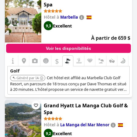
avec la nature.
Spa
Hôtel à
Marbella
Excellent
9,3
À partir de 659 $
Voir les disponibilités
$
Golf
Cet hôtel est affilié au Marbella Club Golf
Généré par IA
Resort, un parcours de 18 trous conçu par Dave Thomas et situé
à 20 minutes. L'hôtel propose un service de navette gratuit vers
le parcours de golf, ainsi qu'un Pro Shop, un practice et un
putting green.
Grand Hyatt La Manga Club Golf &
Spa
Hôtel à
La Manga del Mar Menor
Excellent
9,2