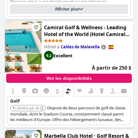
Réponses mises à jour dernièrement par nos rédacteurs
luxueuse journée de spa après avoir joué. De plus, le parcours
de golf étant situé juste à côté, cet hôtel est un véritable paradis
Afficher plus
Nombre de trous ?
18
pour les golfeurs.
Qui a conçu le terrain ?
Cabell B. Robinson
Qui a conçu le paysage ?
Gerald Huggan
Camiral Golf & Wellness - Leading
Hotel of the World (Hotel Camiral -
The Leading Hotels of the World)
Hôtel à
Caldes de Malavella
Excellent
9,2
À partir de 250 $
Voir les disponibilités
$
Golf
Dispose de deux parcours de golf de classe
Généré par IA
mondiale, dont le Stadium Course, constamment classé parmi
les meilleurs d'Europe. Offre des hébergements luxueux, des
installations d'entraînement et est un lieu régulier pour les
tournois de l'European Tour. Propose une expérience de golf
Marbella Club Hotel · Golf Resort &
complète avec des finitions de haute qualité et une intégration