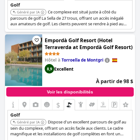
Golf
Ce complexe est situé juste à côté du
Généré par IA
parcours de golf La Sella de 27 trous, offrant un accès inégalé
aux amateurs de golf. Les clients peuvent se rendre à pied au
terrain de golf depuis la réception de l'hôtel. Le complexe
propose des installations et des services de golf complets.
Empordà Golf Resort (Hotel
Terraverda at Empordà Golf Resort)
Hôtel à
Torroella de Montgri
Excellent
8,9
À partir de 98 $
Voir les disponibilités
$
Golf
Dispose d'un excellent parcours de golf au
Généré par IA
sein du complexe, offrant un accès facile aux clients. Le cadre
magnifique et les installations de golf complètes en font un
choix de premier ordre pour les amateurs de golf à la recherche