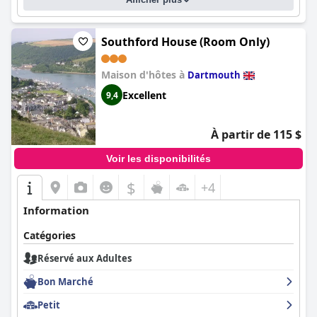
Southford House (Room Only)
Maison d'hôtes à
Dartmouth
Excellent
9,4
À partir de 115 $
Voir les disponibilités
$
+4
Information
Catégories
Réservé aux Adultes
Bon Marché
Petit