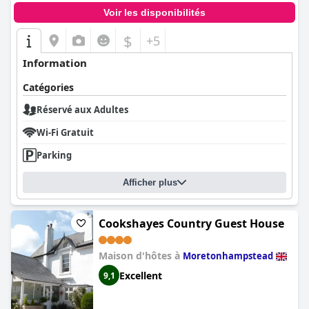
Voir les disponibilités
$
+5
Information
Catégories
Réservé aux Adultes
Wi-Fi Gratuit
Parking
Afficher plus
Cookshayes Country Guest House
Maison d'hôtes à
Moretonhampstead
Excellent
9,1