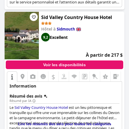
sur le service personnalisé et l'attention aux détails garantit un
séjour relaxant.
Sid Valley Country House Hotel
Hôtel à
Sidmouth
Excellent
9,2
À partir de 217 $
Voir les disponibilités
$
+8
Information
Résumé des avis
Résumé par IA
Le
Sid Valley Country House Hotel
est un lieu pittoresque et
tranquille qui offre une vue imprenable sur les collines du Devon
et la campagne environnante. Le petit-déjeuner de l'hôtel est
exceptionnel avec une grande sélection de produits locaux,
Lire les résumés des avis pour toutes les catégories
tandis que le menu du dîner a reçu des critiques mitigées. Les