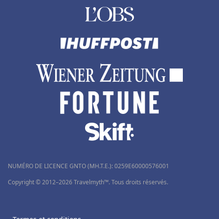
NUMÉRO DE LICENCE GNTO (MH.T.E.): 0259Ε60000576001
Copyright © 2012–2026 Travelmyth™. Tous droits réservés.