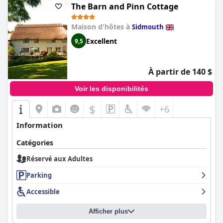
The Barn and Pinn Cottage
Maison d'hôtes à
Sidmouth
Excellent
9,5
À partir de 140 $
Voir les disponibilités
$
+6
Information
Catégories
Réservé aux Adultes
Parking
Accessible
Afficher plus