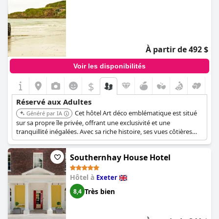
À partir de 492 $
Voir les disponibilités
$
Réservé aux Adultes
Cet hôtel Art déco emblématique est situé
Généré par IA
sur sa propre île privée, offrant une exclusivité et une
tranquillité inégalées. Avec sa riche histoire, ses vues côtières
imprenables, sa cuisine raffinée et son architecture unique, il
offre une expérience inoubliable aux adultes exigeants.
Southernhay House Hotel
Hôtel à
Exeter
Très bien
8,4