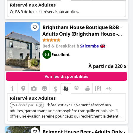
Réservé aux Adultes
Ce B&B de luxe est réservé aux adultes.
Brightham House Boutique B&B -
Adults Only (Brightham House -
Exclusively for Adults)
Bed & Breakfast à
Salcombe
Excellent
9,8
À partir de 220 $
Voir les disponibilités
$
+6
Réservé aux Adultes
L'hôtel est exclusivement réservé aux
Généré par IA
adultes, garantissant une atmosphère tranquille et paisible. Il
offre une évasion sereine pour ceux qui recherchent la détente
et du temps de qualité.
Belmont House Beer - Adults Only -