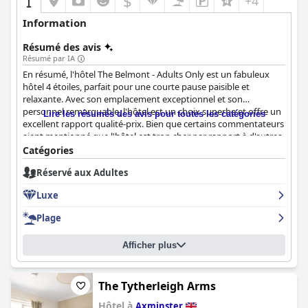
$
+4
Information
Résumé des avis
Résumé par IA
En résumé, l'hôtel The Belmont - Adults Only est un fabuleux
hôtel 4 étoiles, parfait pour une courte pause paisible et
relaxante. Avec son emplacement exceptionnel et son
personnel remarquable, l'hôtel est un choix superbe et offre un
Lire les résumés des avis pour toutes les catégories
excellent rapport qualité-prix. Bien que certains commentateurs
aient mentionné que l'hôtel est trop cher par rapport à d'autres
hôtels 4 étoiles, il vaut toujours la peine d'y retourner. Certains
Catégories
clients ont mentionné que le petit-déjeuner pourrait être
Réservé aux Adultes
amélioré avec plus de variété, mais dans l'ensemble, l'hôtel est
charmant et incroyable. Il peut avoir quelques points à
Luxe
améliorer, mais il est globalement bon avec un service
exceptionnel, comme on peut s'y attendre d'un établissement 4
Plage
étoiles.
Afficher plus
The Tytherleigh Arms
Hôtel à
Axminster