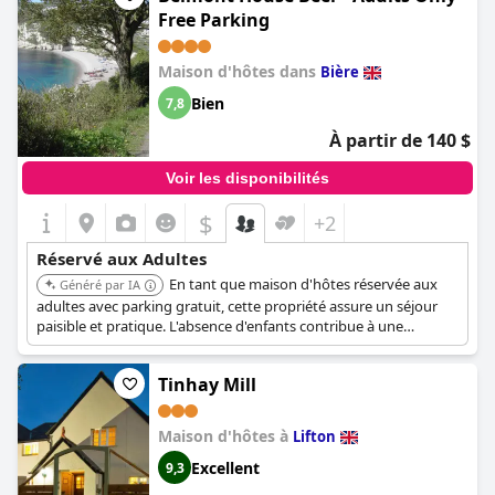
Free Parking
Maison d'hôtes dans
Bière
Bien
7,8
À partir de 140 $
Voir les disponibilités
$
+2
Réservé aux Adultes
En tant que maison d'hôtes réservée aux
Généré par IA
adultes avec parking gratuit, cette propriété assure un séjour
paisible et pratique. L'absence d'enfants contribue à une
atmosphère détendue et calme.
Tinhay Mill
Maison d'hôtes à
Lifton
Excellent
9,3