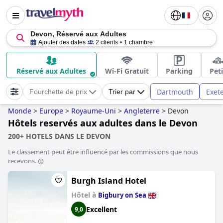
Devon, Réservé aux Adultes
Ajouter des dates
2 clients
1 chambre
Réservé aux Adultes
Wi-Fi Gratuit
Parking
Peti
Dartmouth
Exet
Fourchette de prix
Trier par
Monde
>
Europe
>
Royaume-Uni
>
Angleterre
>
Devon
Hôtels reservés aux adultes dans le Devon
200+ HOTELS DANS LE DEVON
Le classement peut être influencé par les commissions que nous
recevons.
Burgh Island Hotel
Hôtel à
Bigbury on Sea
Excellent
9,0