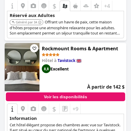
$
+4
Réservé aux Adultes
Offrant un havre de paix, cette maison
Généré par IA
d'hôtes propose une atmosphère relaxante pour les adultes.
Son emplacement permet un séjour tranquille tout en restant
accessible aux attractions locales.
Rockmount Rooms & Apartment
Hôtel à
Tavistock
Excellent
8,8
À partir de 142 $
Voir les disponibilités
$
+9
Information
Cet hôtel élégant propose des chambres avec vue sur Tavistock.
Il est situé au cœur du parc national de Dartmoor, à quelques