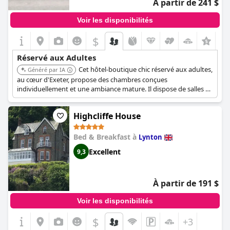
À partir de 241 $
Voir les disponibilités
$
+3
Réservé aux Adultes
Cet hôtel-boutique chic réservé aux adultes,
Généré par IA
au cœur d'Exeter, propose des chambres conçues
individuellement et une ambiance mature. Il dispose de salles de
bains contemporaines, et le Club Room offre un service de
restauration toute la journée, ce qui en fait un lieu idéal pour un
Highcliffe House
séjour tranquille et sophistiqué.
Bed & Breakfast à
Lynton
Excellent
9,3
À partir de 191 $
Voir les disponibilités
$
+3