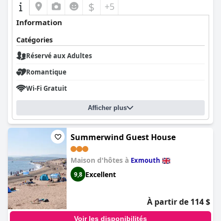
$
+5
Information
Catégories
Réservé aux Adultes
Romantique
Wi-Fi Gratuit
Afficher plus
Summerwind Guest House
Maison d'hôtes à
Exmouth
Excellent
9,8
À partir de 114 $
Voir les disponibilités