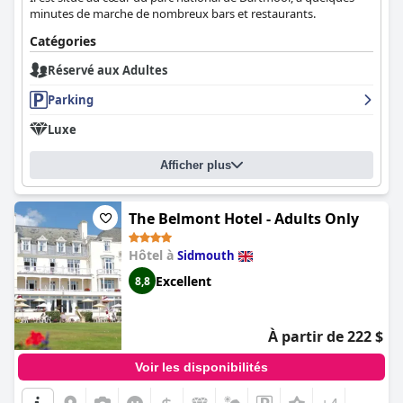
minutes de marche de nombreux bars et restaurants.
Catégories
Réservé aux Adultes
Parking
Luxe
Afficher plus
The Belmont Hotel - Adults Only
Hôtel à
Sidmouth
Excellent
8,8
À partir de 222 $
Voir les disponibilités