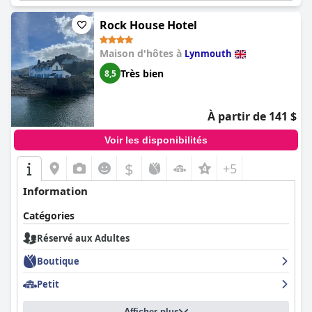
Rock House Hotel
Maison d'hôtes à
Lynmouth
Très bien
8,5
À partir de 141 $
Voir les disponibilités
$
+5
Information
Catégories
Réservé aux Adultes
Boutique
Petit
Afficher plus