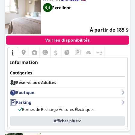
Excellent
9,4
À partir de 185 $
Voir les disponibilités
$
+3
Information
Catégories
Réservé aux Adultes
Boutique
Parking
Bornes de Recharge Voitures Électriques
Afficher plus