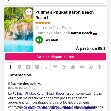
divertissant pour les familles.
Pullman Phuket Karon Beach
Resort
6.1 miles de City of Phuket
Complexe hôtelier à
Karon Beach
Très bien
8,4
À partir de 88 $
Voir les disponibilités
$
Information
Résumé des avis
Résumé par IA
Le
Pullman Phuket Karon Beach Resort
est un complexe hôtelier
qui reçoit majoritairement des avis positifs. Les clients
apprécient les magnifiques jardins et les hébergements
confortables, certains allant même jusqu'à le qualifier de l'un des
Lire les résumés des avis pour toutes les catégories