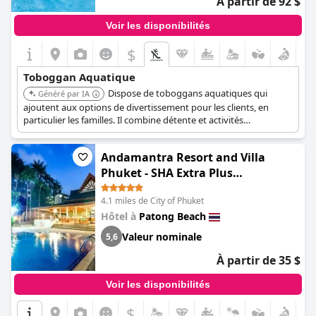
À partir de 92 $
Voir les disponibilités
$
Toboggan Aquatique
Dispose de toboggans aquatiques qui
Généré par IA
ajoutent aux options de divertissement pour les clients, en
particulier les familles. Il combine détente et activités
récréatives.
Andamantra Resort and Villa
Phuket - SHA Extra Plus
(Andamantra Resort and Villa
4.1 miles de City of Phuket
Phuket)
Hôtel à
Patong Beach
Valeur nominale
5,6
À partir de 35 $
Voir les disponibilités
$