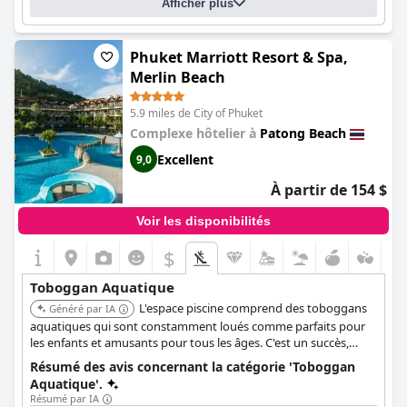
Afficher plus
Phuket Marriott Resort & Spa,
Merlin Beach
5.9 miles de City of Phuket
Complexe hôtelier à
Patong Beach
Excellent
9,0
À partir de 154 $
Voir les disponibilités
$
Toboggan Aquatique
L'espace piscine comprend des toboggans
Généré par IA
aquatiques qui sont constamment loués comme parfaits pour
les enfants et amusants pour tous les âges. C'est un succès,
surtout auprès des familles à la recherche d'une excellente
Résumé des avis concernant la catégorie 'Toboggan
expérience de piscine.
Aquatique'.
Résumé par IA