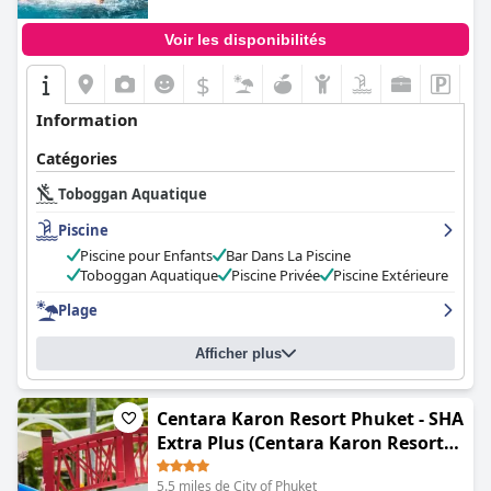
plus, l'emplacement est parfait, à proximité de la plage et avec
autant de piscines et de toboggans amusants, tout le monde
Voir les disponibilités
passera un moment fantastique.
$
Information
Catégories
Toboggan Aquatique
Piscine
Piscine pour Enfants
Bar Dans La Piscine
Toboggan Aquatique
Piscine Privée
Piscine Extérieure
Plage
Afficher plus
Centara Karon Resort Phuket - SHA
Extra Plus (Centara Karon Resort
Phuket)
5.5 miles de City of Phuket