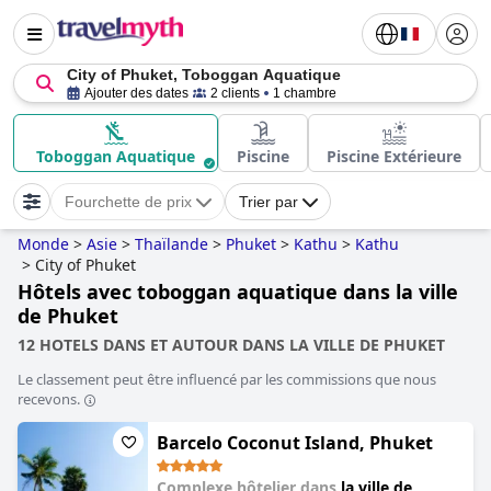
City of Phuket, Toboggan Aquatique
Ajouter des dates
2 clients
1 chambre
Toboggan Aquatique
Piscine
Piscine Extérieure
Fourchette de prix
Trier par
Monde
>
Asie
>
Thaïlande
>
Phuket
>
Kathu
>
Kathu
>
City of Phuket
Hôtels avec toboggan aquatique dans la ville
de Phuket
12 HOTELS DANS ET AUTOUR DANS LA VILLE DE PHUKET
Le classement peut être influencé par les commissions que nous
recevons.
Barcelo Coconut Island, Phuket
Complexe hôtelier dans
la ville de