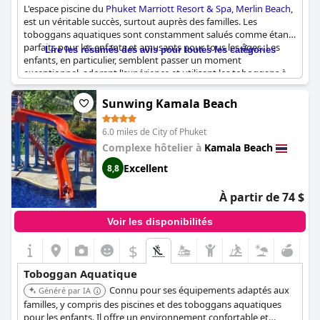
L'espace piscine du
Phuket Marriott Resort & Spa, Merlin Beach
,
est un véritable succès, surtout auprès des familles. Les
toboggans aquatiques sont constamment salués comme étant
parfaits pour les enfants et amusants pour tous les âges. Les
Lire les résumés des avis pour toutes les catégories
enfants, en particulier, semblent passer un moment
exceptionnel, adorant l'expérience et utilisant les toboggans à
plusieurs reprises. Le toboggan aquatique de l'hôtel est à la fois
amusant et sûr, ce qui le rend adapté même aux plus petits. Des
Sunwing Kamala Beach
éléments supplémentaires tels que des zones de fontaines
éclaboussantes et des souffleurs de mousse améliorent
6.0 miles de City of Phuket
l'expérience globale, créant une ambiance de parc aquatique
Complexe hôtelier à
Kamala Beach
amusante et interactive. Les parents et les enfants apprécient
les équipements de piscine bien entretenus et divertissants qui
Excellent
8,8
contribuent à un séjour mémorable.
À partir de 74 $
Voir les disponibilités
$
Toboggan Aquatique
Connu pour ses équipements adaptés aux
Généré par IA
familles, y compris des piscines et des toboggans aquatiques
pour les enfants. Il offre un environnement confortable et