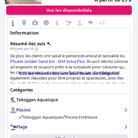
Voir les disponibilités
$
+7
Information
Résumé des avis
Résumé par IA
De plus, les clients ont salué le personnel amical et serviable du
Phuket Golden Sand Inn - SHA Extra Plus
. Ils sont décrits comme
arrangeants et toujours prêts à se surpasser pour s'assurer que
les clients passent un séjour confortable. Les chambres sont
Lire les résumés des avis pour toutes les catégories
également réputées pour être propres et spacieuses, avec des
lits confortables et des équipements modernes. Les clients ont
également apprécié la piscine de l'hôtel, qui est décrite comme
Catégories
propre et bien entretenue. Le buffet du petit-déjeuner est
Toboggan Aquatique
également très apprécié, avec un bon choix d'options. Dans
l'ensemble, les clients ont vécu une expérience merveilleuse au
Piscine
Phuket Golden Sand Inn - SHA Extra Plus
et le recommandent
vivement aux autres.
Toboggan Aquatique
Piscine Extérieure
Plage