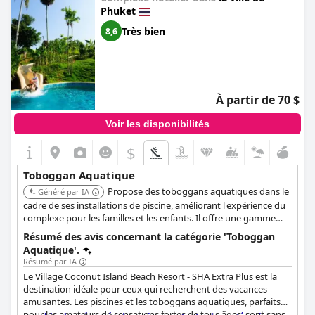
Phuket
Très bien
8,6
À partir de 70 $
Voir les disponibilités
$
Toboggan Aquatique
Propose des toboggans aquatiques dans le
Généré par IA
cadre de ses installations de piscine, améliorant l'expérience du
complexe pour les familles et les enfants. Il offre une gamme
d'activités et de commodités pour un séjour mémorable.
Résumé des avis concernant la catégorie 'Toboggan
Aquatique'.
Résumé par IA
Le Village Coconut Island Beach Resort - SHA Extra Plus est la
destination idéale pour ceux qui recherchent des vacances
amusantes. Les piscines et les toboggans aquatiques, parfaits
pour les amateurs de sensations fortes de tous âges, sont sans