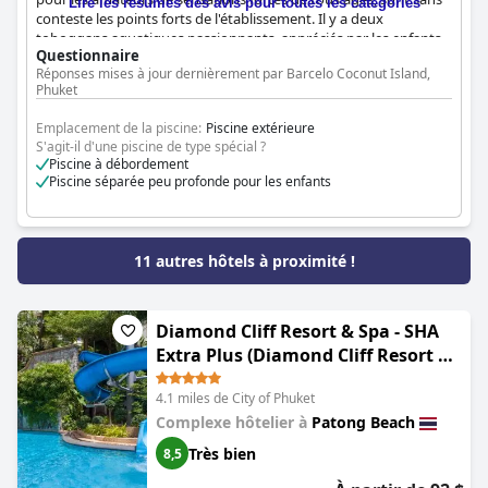
Lire les résumés des avis pour toutes les catégories
conteste les points forts de l'établissement. Il y a deux
toboggans aquatiques passionnants, appréciés par les enfants
Questionnaire
comme par les adultes. Les installations de la piscine sont
Réponses mises à jour dernièrement par Barcelo Coconut Island,
excellentes et offrent trois bassins de tailles différentes. Bien
Phuket
qu'il y ait parfois des travaux sur les toboggans, cela n'empêche
pas de profiter des toboggans aquatiques de la piscine. Dans
Emplacement de la piscine:
Piscine extérieure
l'ensemble, la piscine et ses toboggans aquatiques sont très
S'agit-il d'une piscine de type spécial ?
appréciés des clients, en particulier des enfants qui ne se lassent
Piscine à débordement
pas de ces attractions passionnantes.
Piscine séparée peu profonde pour les enfants
11 autres hôtels à proximité !
Diamond Cliff Resort & Spa - SHA
Extra Plus (Diamond Cliff Resort &
Spa, Patong Beach)
4.1 miles de City of Phuket
Complexe hôtelier à
Patong Beach
Très bien
8,5