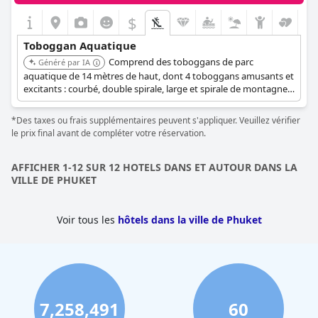
$
Toboggan Aquatique
Comprend des toboggans de parc
Généré par IA
aquatique de 14 mètres de haut, dont 4 toboggans amusants et
excitants : courbé, double spirale, large et spirale de montagnes
russes. Les toboggans aquatiques sont idéalement situés à côté
du bar de la piscine Blue Heaven.
*Des taxes ou frais supplémentaires peuvent s'appliquer. Veuillez vérifier
le prix final avant de compléter votre réservation.
AFFICHER 1-12 SUR 12 HOTELS DANS ET AUTOUR DANS LA
VILLE DE PHUKET
Voir tous les
hôtels dans la ville de Phuket
7,258,491
60