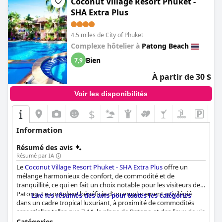
Coconut Village Resort Phuket -
(Andamantra Resort and Villa Phuket)
est un choix solide pour
SHA Extra Plus
ceux qui recherchent un hôtel avec un incroyable espace piscine
dans un bel endroit.
4.5 miles de City of Phuket
Complexe hôtelier à
Patong Beach
Bien
7,9
À partir de 30 $
Voir les disponibilités
$
Information
Résumé des avis
Résumé par IA
Le
Coconut Village Resort Phuket - SHA Extra Plus
offre un
mélange harmonieux de confort, de commodité et de
tranquillité, ce qui en fait un choix notable pour les visiteurs de
Patong. Le complexe bénéficie d'un emplacement privilégié
Lire les résumés des avis pour toutes les catégories
dans un cadre tropical luxuriant, à proximité de commodités
essentielles telles que 7-11, la plage de Patong et des lieux de vie
nocturne animés comme Bangla Road et le Hard Rock Cafe.
Catégories