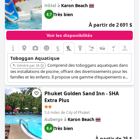
Hôtel à
Karon Beach
Très bien
8,7
À partir de 2 691 $
Voir les disponibilités
$
Toboggan Aquatique
Comprend des toboggans aquatiques dans
Généré par IA
ses installations de piscine, offrant des divertissements pour les
familles et les enfants. Il propose une gamme d'équipements et
d'activités pour un séjour confortable.
Phuket Golden Sand Inn - SHA
Extra Plus
5.6 miles de City of Phuket
Auberge à
Karon Beach
Très bien
8,4
À partir de 25 $