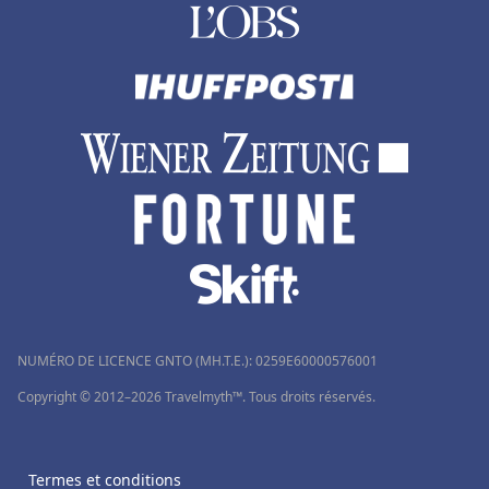
NUMÉRO DE LICENCE GNTO (MH.T.E.): 0259Ε60000576001
Copyright © 2012–2026 Travelmyth™. Tous droits réservés.
Termes et conditions