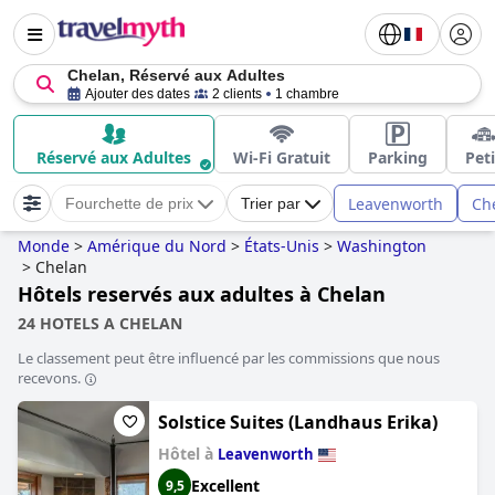
Chelan, Réservé aux Adultes
Ajouter des dates
2 clients
1 chambre
Réservé aux Adultes
Wi-Fi Gratuit
Parking
Peti
Leavenworth
Ch
Fourchette de prix
Trier par
Monde
>
Amérique du Nord
>
États-Unis
>
Washington
>
Chelan
Hôtels reservés aux adultes à Chelan
24 HOTELS A CHELAN
Le classement peut être influencé par les commissions que nous
recevons.
Solstice Suites (Landhaus Erika)
Hôtel à
Leavenworth
Excellent
9,5