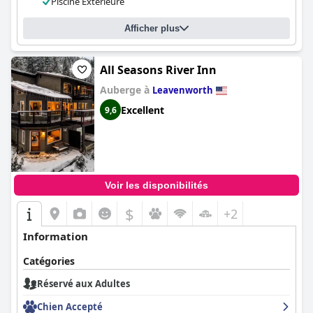
Piscine Extérieure
Afficher plus
All Seasons River Inn
Auberge à
Leavenworth
Excellent
9,6
Voir les disponibilités
$
+2
Information
Catégories
Réservé aux Adultes
Chien Accepté