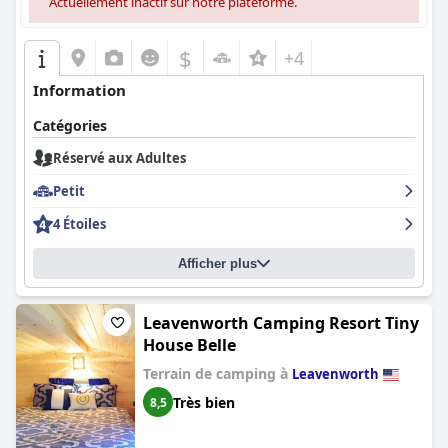
Actuellement inactif sur notre plateforme.
$
+4
Information
Catégories
Réservé aux Adultes
Petit
4 Étoiles
Afficher plus
Leavenworth Camping Resort Tiny
House Belle
Terrain de camping à
Leavenworth
Très bien
8,5