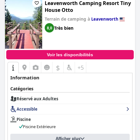
Leavenworth Camping Resort Tiny
House Otto
Terrain de camping à
Leavenworth
Très bien
8,0
Voir les disponibilités
$
+5
Information
Catégories
Réservé aux Adultes
Accessible
Piscine
Piscine Extérieure
Afficher plus