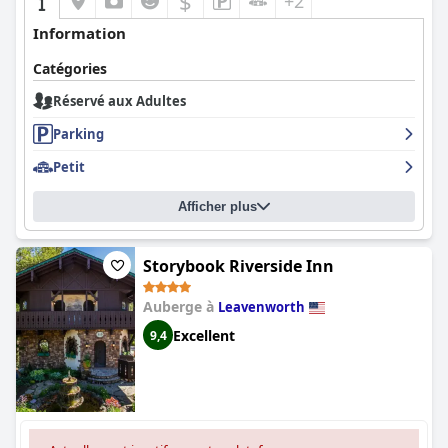
$
+2
Information
Catégories
Réservé aux Adultes
Parking
Petit
Afficher plus
Storybook Riverside Inn
Auberge à
Leavenworth
Excellent
9,4