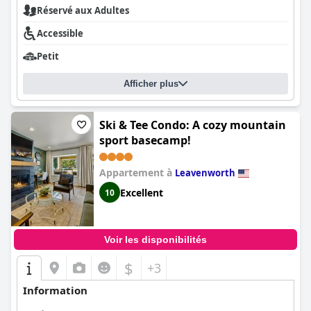
Réservé aux Adultes
Accessible
Petit
Afficher plus
Ski & Tee Condo: A cozy mountain
sport basecamp!
Appartement à
Leavenworth
Excellent
10
Voir les disponibilités
$
+3
Information