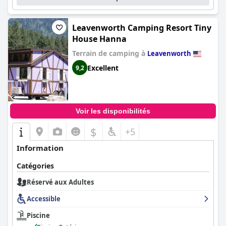
Leavenworth Camping Resort Tiny
House Hanna
Terrain de camping à
Leavenworth
Excellent
9,2
Voir les disponibilités
$
+5
Information
Catégories
Réservé aux Adultes
Accessible
Piscine