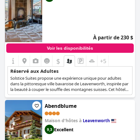
À partir de 230 $
Voir les disponibilités
$
+5
Réservé aux Adultes
Solstice Suites propose une expérience unique pour adultes
dans la pittoresque ville bavaroise de Leavenworth, inspirée par
la beauté à couper le souffle des montagnes suisses. Cet hôtel
s'adresse exclusivement aux adultes et constitue un havre de
paix pour ceux qui recherchent une escapade tranquille et
Abendblume
sophistiquée. Le cadre paisible crée une atmosphère idéale pour
la relaxation et le rajeunissement, permettant aux visiteurs de
profiter de l'environnement charmant sans les distractions d'un
Maison d'hôtes à
Leavenworth
établissement axé sur la famille.
Excellent
9,3