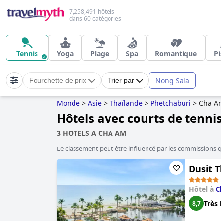
7,258,491 hôtels
dans 60 catégories
Tennis
Yoga
Plage
Spa
Romantique
Pi
Nong Sala
Fourchette de prix
Trier par
Monde
>
Asie
>
Thaïlande
>
Phetchaburi
>
Cha A
Hôtels avec courts de tenni
3 HOTELS A CHA AM
Le classement peut être influencé par les commissions 
Dusit 
Hôtel à
C
Très 
8,7