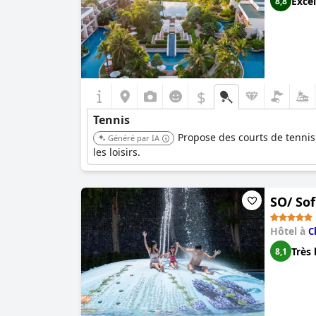
Excel
8,8
$
Tennis
Propose des courts de tennis 
Généré par IA
les loisirs.
SO/ Sof
Hôtel à
C
Très 
8,1