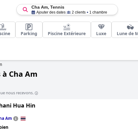
Cha Am, Tennis
Ajouter des dates
2 clients
1 chambre
scine
Parking
Piscine Extérieure
Luxe
Lune de M
m
s à Cha Am
que nous recevons.
Thani Hua Hin
ha Am
bien