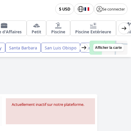
Se connecter
$ USD
 d'Affaires
Petit
Piscine
Piscine Extérieure
Fami
y
Santa Barbara
San Luis Obispo
San Diego
Santa Cru
Afficher la carte
Actuellement inactif sur notre plateforme.