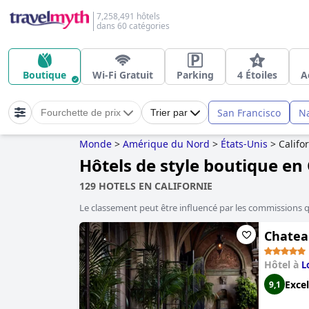
7,258,491 hôtels
dans 60 catégories
Boutique
Wi-Fi Gratuit
Parking
4 Étoiles
A
San Francisco
N
Fourchette de prix
Trier par
Monde
>
Amérique du Nord
>
États-Unis
>
Califo
Hôtels de style boutique en 
129 HOTELS EN CALIFORNIE
Le classement peut être influencé par les commissions 
Chate
Hôtel à
L
Excel
9,1