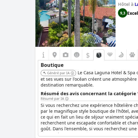
Hôtel à
L
Excel
9,3
$
Boutique
Le Casa Laguna Hotel & Spa o
Généré par IA
et ses vues sur l'océan créent une atmosphère t
destination remarquable.
Résumé des avis concernant la catégorie 
Résumé par IA
Si vous recherchez une expérience hôtelière c
par le magnifique style boutique de l'hôtel, av
ce qui en fait un lieu de séjour vraiment spéc
recherchent une escapade confortable et charm
goût. Dans l'ensemble, si vous recherchez une
vous ravir.