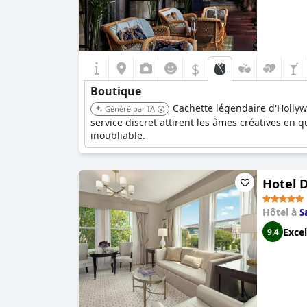
$
Boutique
Cachette légendaire d'Holly
Généré par IA
service discret attirent les âmes créatives en 
inoubliable.
Hotel D
Hôtel à
S
Excel
9,4