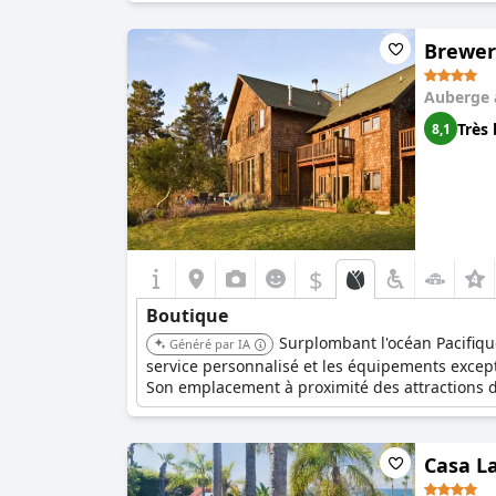
Brewer
Auberge
Très 
8,1
$
Boutique
Surplombant l'océan Pacifiqu
Généré par IA
service personnalisé et les équipements exce
Son emplacement à proximité des attractions d
Casa L