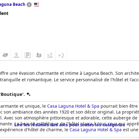
aguna Beach
lent
+2
ffre une évasion charmante et intime à Laguna Beach. Son architec
ranquille et romantique. Le service personnalisé de l'hôtel et l'acc
'Boutique'.
harmante et unique, le
Casa Laguna Hotel & Spa
pourrait bien être 
ec son ambiance des années 1920 et son décor original. La propriété
ial. Avec son atmosphère pittoresque et adorable, cette auberge de
ante. La beauté esthétique de l'hôtel plaira à tous ceux qui appr
Lire les résumés des avis pour toutes les catégories
 expérience d'hôtel de charme, le
Casa Laguna Hotel & Spa
est une