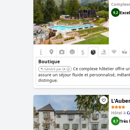
Complexe
Excel
9,2
$
Boutique
Ce complexe hôtelier offre 
Généré par IA
assure un séjour fluide et personnalisé, mêlant 
distingue.
L'Aube
Hôtel à
C
Très 
8,7