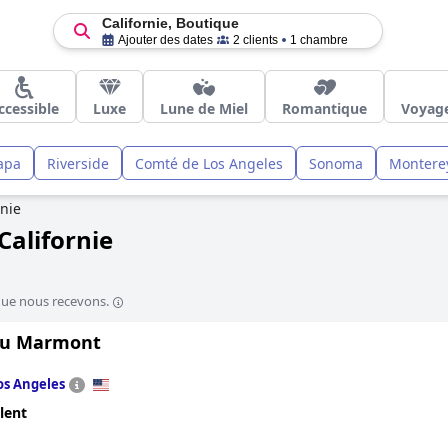
Californie, Boutique
Ajouter des dates
2 clients
1 chambre
ccessible
Luxe
Lune de Miel
Romantique
Voyage
apa
Riverside
Comté de Los Angeles
Sonoma
Montere
rnie
Californie
que nous recevons.
au Marmont
os Angeles
lent