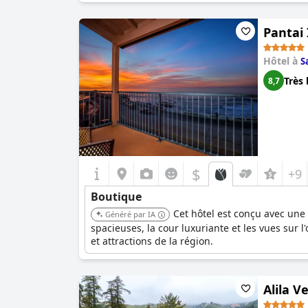
Pantai
Hôtel à
S
Très 
8,7
$
+9
Boutique
Cet hôtel est conçu avec une 
Généré par IA
spacieuses, la cour luxuriante et les vues sur
et attractions de la région.
Alila V