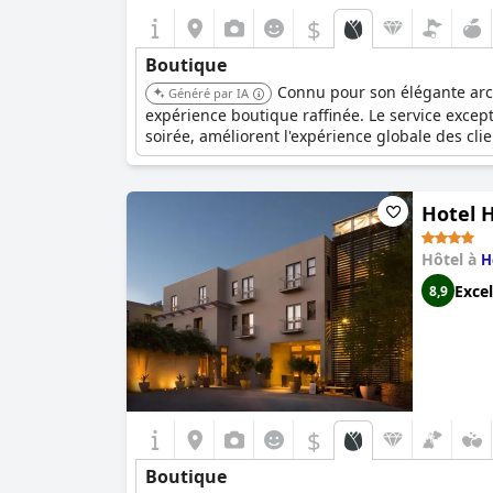
$
Boutique
Connu pour son élégante arch
Généré par IA
expérience boutique raffinée. Le service except
soirée, améliorent l'expérience globale des cli
Hotel 
Hôtel à
H
Excel
8,9
$
Boutique