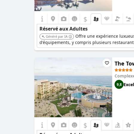
$
Réservé aux Adultes
Offre une expérience luxueu
Généré par IA
d'équipements, y compris plusieurs restaurants 
The Tow
Complexe
Excel
9,8
$