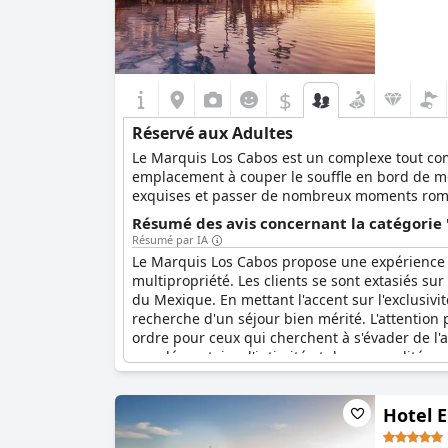
$
Réservé aux Adultes
Le Marquis Los Cabos est un complexe tout comp
emplacement à couper le souffle en bord de mer,
exquises et passer de nombreux moments roma
Résumé des avis concernant la catégorie 
Résumé par IA
Le Marquis Los Cabos propose une expérience 
multipropriété. Les clients se sont extasiés s
du Mexique. En mettant l'accent sur l'exclusivi
recherche d'un séjour bien mérité. L'attention 
ordre pour ceux qui cherchent à s'évader de l'a
supplémentaire d'intimité et de commodité pour
relaxer et profiter d'un cadre tranquille spéci
Hotel E