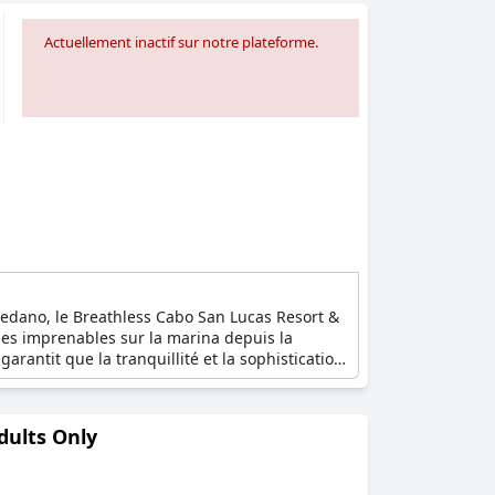
Actuellement inactif sur notre plateforme.
edano, le Breathless Cabo San Lucas Resort &
ues imprenables sur la marina depuis la
rantit que la tranquillité et la sophistication
, du salon primé sur le toit, du hall en plein
lients peuvent également profiter de la vie
t des séances de yoga sont disponibles. Les
Adults Only
 Grâce à l'option Unlimited-Luxury, les clients
tauration gastronomique illimitée et d'un
ants dans le complexe. Qu'il s'agisse