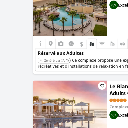
d'organiser un mariage ou une lune de miel à 
Excel
8,9
Breathless Cabo San Lucas offre une escapade v
by Pevonia, de classe mondiale, propose une sé
rafraîchi.
$
Réservé aux Adultes
Ce complexe propose une expé
Généré par IA
récréatives et d'installations de relaxation en f
Le Blan
Adults 
Complexe
Excel
9,2