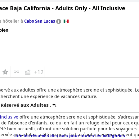
ace Baja California - Adults Only - All Inclusive
 hôtelier à
Cabo San Lucas
bien
+12
rvé aux adultes offre une atmosphère sereine et sophistiquée. Les 
recherchent une expérience de vacances mature.
'Réservé aux Adultes'.
 Inclusive
offre une atmosphère sereine et sophistiquée, s'adressan
nt de l'absence d'enfants, ce qui en fait un refuge idéal pour ceux
té bien accueilli, offrant une solution parfaite pour les voyageur
servée aux adultes a été un point fort, créant un environnement qu
Lire les résumés des avis pour toutes les catégories