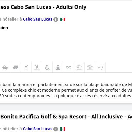
ess Cabo San Lucas - Adults Only
 hôtelier à
Cabo San Lucas
bien
+7
bant la marina et parfaitement situé sur la plage baignable de M
s. Ce complexe chic et moderne permet aux clients de profiter de v
9 suites contemporaines. La politique d'accès réservé aux adultes ga
estaurants et bars gastronomiques, des deux piscines à débordement
oirées en plein air au coucher du soleil. À quelques pas de là, les c
ur ceux qui recherchent la détente, des soins de spa revigorants e
Bonito Pacifica Golf & Spa Resort - All Inclusive - 
r engagement à élever l'expérience de la villégiature tout compris.
 dans les bars chics, les salons et les piscines, profiter d'une res
 hôtelier à
Cabo San Lucas
iper à des événements énergiques et à des divertissements électris