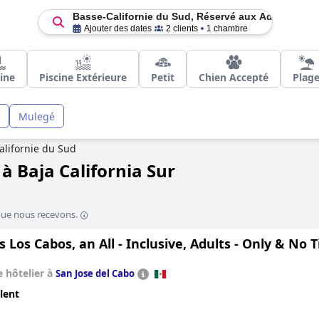
Basse-Californie du Sud, Réservé aux Adultes
Ajouter des dates
2 clients
1 chambre
cine
Piscine Extérieure
Petit
Chien Accepté
Plag
Mulegé
alifornie du Sud
à Baja California Sur
que nous recevons.
 Los Cabos, an All - Inclusive, Adults - Only & No
 hôtelier à
San Jose del Cabo
lent