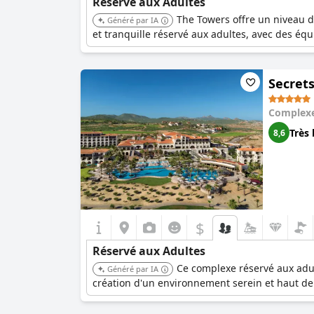
Réservé aux Adultes
The Towers offre un niveau de
Généré par IA
et tranquille réservé aux adultes, avec des éq
Secrets
Complexe
Très 
8,6
$
Réservé aux Adultes
Ce complexe réservé aux adul
Généré par IA
création d'un environnement serein et haut de 