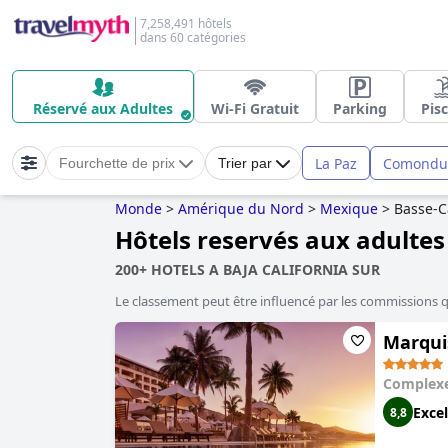
7,258,491 hôtels
dans 60 catégories
Réservé aux Adultes
Wi-Fi Gratuit
Parking
Pis
La Paz
Comondu
Fourchette de prix
Trier par
Monde
>
Amérique du Nord
>
Mexique
>
Basse-C
Hôtels reservés aux adultes 
200+ HOTELS A BAJA CALIFORNIA SUR
Le classement peut être influencé par les commissions 
Marquis
Complexe
Excel
8,8