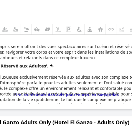
ris serein offrant des vues spectaculaires sur l'océan et réservé 
 revigorer votre corps et votre esprit dans les installations de sp
ntiques et relaxants dans ce complexe luxueux.
'Réservé aux Adultes'.
luxueuse exclusivement réservée aux adultes avec son complexe to
ur l'atmosphère parfaite pour les adultes seulement et l'ont salué 
té, le complexe offre un environnement relaxant et confortable pour
portée aux détails dans la création d'une expérience paisible pour 
Lire les résumés des avis pour toutes les catégories
gitation de la vie quotidienne. Le fait que le complexe ne pratique
 ceux qui recherchent un séjour réservé aux adultes. Marquis Los 
alement conçu pour les adultes.
l Ganzo Adults Only (Hotel El Ganzo - Adults Only)