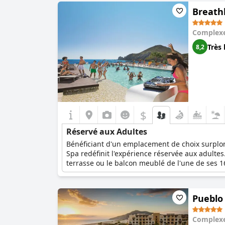
Breathl
Complexe
Très 
8,2
$
Réservé aux Adultes
Bénéficiant d'un emplacement de choix surplom
Spa redéfinit l'expérience réservée aux adulte
terrasse ou le balcon meublé de l'une de ses 16
sont omniprésentes, qu'il s'agisse des douze r
air, des concerts, des défilés de mode ou des s
nocturne du centre-ville de Cabo San Lucas. Po
Pueblo 
Resorts & Spas Breathless sont réputés pour leu
peuvent savourer des cocktails de premier choix
Complexe
service en chambre 24 heures sur 24, et partic