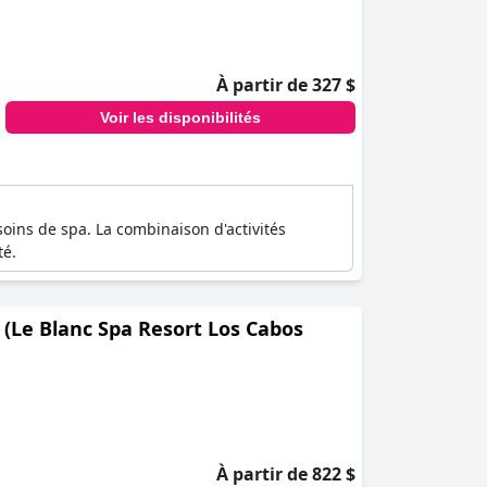
de vie de jeune fille au Mexique, le
che supplémentaire de sérénité, le relax Spa
issant que chaque client reparte rajeuni et
À partir de 327 $
Voir les disponibilités
oins de spa. La combinaison d'activités
té.
e (Le Blanc Spa Resort Los Cabos
À partir de 822 $