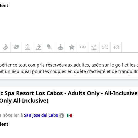
Cabo, des vacances romantiques en couple ou l'ultime enterrement 
lent
ibrante en bord de mer, où le luxe est tout compris. Pour une tou
lection de traitements luxueux dans une oasis de sérénité, garant
+8
rience tout compris réservée aux adultes, axée sur le golf et les s
ait un lieu idéal pour les couples en quête d'activité et de tranquilli
c Spa Resort Los Cabos - Adults Only - All-Inclusiv
Only All-Inclusive)
 hôtelier à
San Jose del Cabo
lent