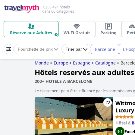
7,258,491 hôtels
dans 60 catégories
Réservé aux Adultes
Wi-Fi Gratuit
Parking
Peti
Barcelone
L'Hosp
Fourchette de prix
Trier par
Monde
>
Europe
>
Espagne
>
Catalogne
>
Barcel
Hôtels reservés aux adultes
200+ HOTELS A BARCELONE
Le classement peut être influencé par les commissions 
Wittmor
Luxury
Hôtel à
B
Excel
9,1