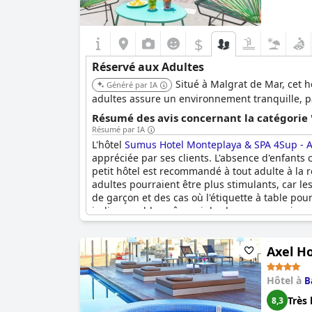
$
Réservé aux Adultes
Situé à Malgrat de Mar, cet 
Généré par IA
adultes assure un environnement tranquille, pa
Résumé des avis concernant la catégorie 
Résumé par IA
L'hôtel
Sumus Hotel Monteplaya & SPA 4Sup - A
appréciée par ses clients. L'absence d'enfant
petit hôtel est recommandé à tout adulte à la r
adultes pourraient être plus stimulants, car le
de garçon et des cas où l'étiquette à table pou
indispensable, même si des lacunes occasionnell
réservée aux adultes est un atout majeur, appr
Axel Ho
Hôtel à
B
Très 
8,3