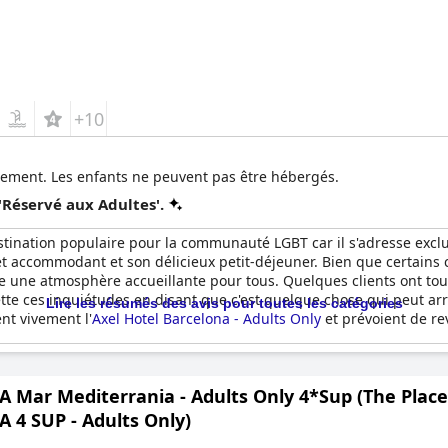
+10
quement. Les enfants ne peuvent pas être hébergés.
'Réservé aux Adultes'.
tination populaire pour la communauté LGBT car il s'adresse exclu
et accommodant et son délicieux petit-déjeuner. Bien que certains cl
re une atmosphère accueillante pour tous. Quelques clients ont to
ejette ces inquiétudes en disant que c'est quelque chose qui peut a
Lire les résumés des avis pour toutes les catégories
t vivement l'
Axel Hotel Barcelona - Adults Only
et prévoient de re
A Mar Mediterrania - Adults Only 4*Sup (The Plac
 4 SUP - Adults Only)