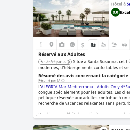
Hôtel à
S
Excel
9,0
$
Réservé aux Adultes
Situé à Santa Susanna, cet h
Généré par IA
modernes, d'hébergements confortables et se con
Résumé des avis concernant la catégorie 
Résumé par IA
L'
ALEGRIA Mar Mediterrania - Adults Only 4*Su
conçue spécialement pour les adultes. Les clie
politique réservée aux adultes contribue à un
recherche de vacances relaxantes sans perturb
L'ambiance de l'hôtel est décrite comme cool e
encore l'expérience, en fournissant un service
première expérience dans un établissement rés