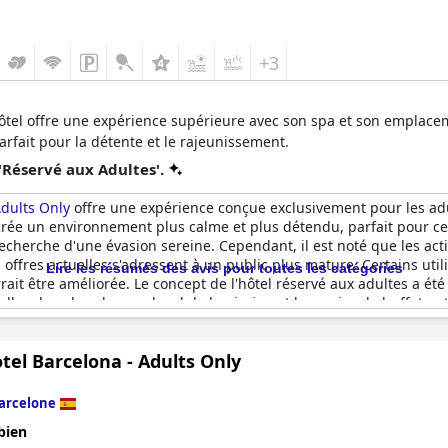
+3
hôtel offre une expérience supérieure avec son spa et son emplace
rfait pour la détente et le rajeunissement.
'Réservé aux Adultes'.
dults Only
offre une expérience conçue exclusivement pour les adu
s crée un environnement plus calme et plus détendu, parfait pour c
echerche d'une évasion sereine. Cependant, il est noté que les acti
s offres actuelles s'adressent à un public plus mature. Certains ut
Lire les résumés des avis pour toutes les catégories
rrait être améliorée. Le concept de l'hôtel réservé aux adultes a é
es dans le calme au bord de la piscine et le service de buffet ont
écié pour sa contribution à une expérience de vacances apaisante 
tel Barcelona - Adults Only
arcelone
bien