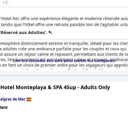
+4
l'Hotel Rec offre une expérience élégante et moderne réservée au
 tandis que l'hôtel offre une retraite paisible loin de l'agitation urb
'Réservé aux Adultes'.
mosphère distinctement sereine et tranquille, idéale pour les clie
aux adultes crée une ambiance parfaite pour les couples et ceux qu
ut assure un séjour calme et reposant, permettant aux clients de s
ères, l'environnement est constamment calme et relaxant, amélioran
Lire les résumés des avis pour toutes les catégories
en font un choix de premier ordre pour les voyageurs qui apprécient
s, ce qui contribue de manière significative à l'agréable surprise e
Hotel Monteplaya & SPA 4Sup - Adults Only
algrat de Mar
lent