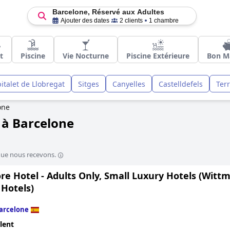
Barcelone, Réservé aux Adultes
Ajouter des dates
2 clients
1 chambre
t
Piscine
Vie Nocturne
Piscine Extérieure
Bon M
italet de Llobregat
Sitges
Canyelles
Castelldefels
Ter
one
 à Barcelone
que nous recevons.
e Hotel - Adults Only, Small Luxury Hotels (Wittm
 Hotels)
arcelone
lent