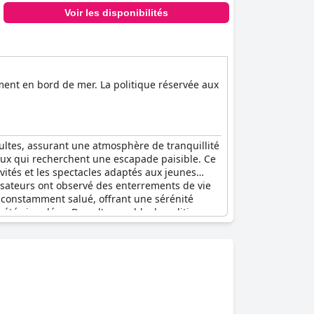
Voir les disponibilités
ment en bord de mer. La politique réservée aux
ltes, assurant une atmosphère de tranquillité
eux qui recherchent une escapade paisible. Ce
vités et les spectacles adaptés aux jeunes
ilisateurs ont observé des enterrements de vie
té constamment salué, offrant une sérénité
 été signalées. Dans l'ensemble, la politique
et sans enfants.