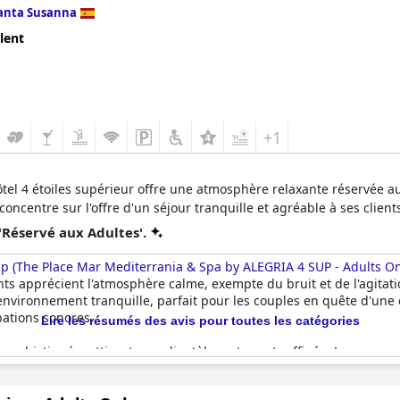
anta Susanna
lent
+1
ôtel 4 étoiles supérieur offre une atmosphère relaxante réservée a
centre sur l'offre d'un séjour tranquille et agréable à ses client
'Réservé aux Adultes'.
p (The Place Mar Mediterrania & Spa by ALEGRIA 4 SUP - Adults On
nts apprécient l'atmosphère calme, exempte du bruit et de l'agitat
 environnement tranquille, parfait pour les couples en quête d'un
ations sonores.
Lire les résumés des avis pour toutes les catégories
t sophistiquée, attirant une clientèle mature et raffinée. Le pers
 de qualité supérieure dans un cadre intime et de caractère. De nom
ervé aux adultes et l'ont trouvée extrêmement agréable.