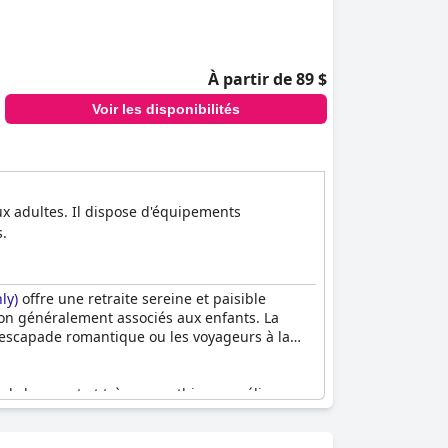
À partir de 89 $
Voir les disponibilités
ux adultes. Il dispose d'équipements
s.
ly)
offre une retraite sereine et paisible
ion généralement associés aux enfants. La
e escapade romantique ou les voyageurs à la
onnel charmant et très sympathique améliore
breux visiteurs ont déclaré que c'était leur