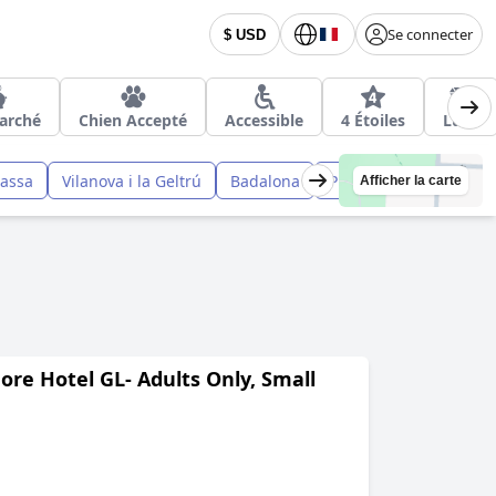
Se connecter
$ USD
arché
Chien Accepté
Accessible
4 Étoiles
Luxe
rassa
Vilanova i la Geltrú
Badalona
Pineda de Mar
Man
Afficher la carte
ore Hotel GL- Adults Only, Small