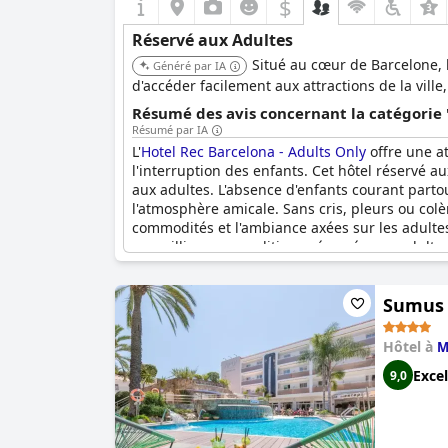
$
Réservé aux Adultes
Situé au cœur de Barcelone, 
Généré par IA
d'accéder facilement aux attractions de la ville,
Résumé des avis concernant la catégorie 
Résumé par IA
L'
Hotel Rec Barcelona - Adults Only
offre une at
l'interruption des enfants. Cet hôtel réservé 
aux adultes. L'absence d'enfants courant parto
l'atmosphère amicale. Sans cris, pleurs ou col
commodités et l'ambiance axées sur les adultes 
accueilli pour sa politique réservée aux adulte
visiteurs.
Sumus 
Hôtel à
M
Excel
9,0