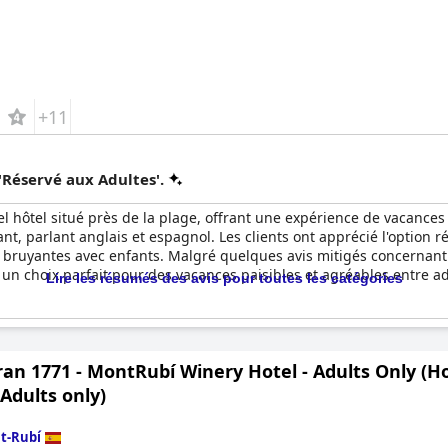
+11
'Réservé aux Adultes'.
l hôtel situé près de la plage, offrant une expérience de vacances
t, parlant anglais et espagnol. Les clients ont apprécié l'option r
es bruyantes avec enfants. Malgré quelques avis mitigés concernant 
t un choix parfait pour des vacances paisibles et agréables entre ad
Lire les résumés des avis pour toutes les catégories
an 1771 - MontRubí Winery Hotel - Adults Only (H
 Adults only)
t-Rubí