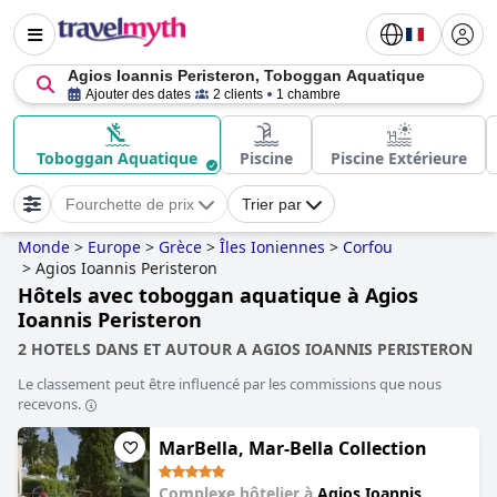
Agios Ioannis Peristeron, Toboggan Aquatique
Ajouter des dates
2 clients
1 chambre
Toboggan Aquatique
Piscine
Piscine Extérieure
Fourchette de prix
Trier par
Monde
>
Europe
>
Grèce
>
Îles Ioniennes
>
Corfou
>
Agios Ioannis Peristeron
Hôtels avec toboggan aquatique à Agios
Ioannis Peristeron
2 HOTELS DANS ET AUTOUR A AGIOS IOANNIS PERISTERON
Le classement peut être influencé par les commissions que nous
recevons.
MarBella, Mar-Bella Collection
Complexe hôtelier à
Agios Ioannis