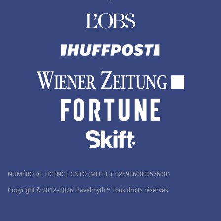
NUMÉRO DE LICENCE GNTO (MH.T.E.): 0259Ε60000576001
Copyright © 2012–2026 Travelmyth™. Tous droits réservés.