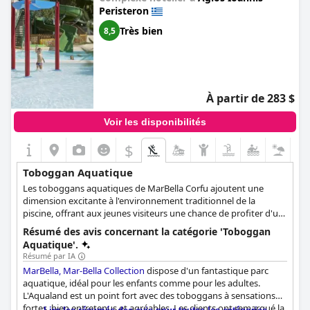
Peristeron
Très bien
8,5
À partir de 283 $
Voir les disponibilités
$
Toboggan Aquatique
Les toboggans aquatiques de MarBella Corfu ajoutent une
dimension excitante à l'environnement traditionnel de la
piscine, offrant aux jeunes visiteurs une chance de profiter d'un
terrain de jeu aquatique conçu spécialement pour eux. Cette
Résumé des avis concernant la catégorie 'Toboggan
piscine avec toboggans aquatiques ne se contente pas d'ajouter
Aquatique'.
une touche d'aventure, elle améliore également l'expérience de
Résumé par IA
vacances de toute la famille. Les enfants peuvent apprécier les
MarBella, Mar-Bella Collection
dispose d'un fantastique parc
sensations du parcours sinueux du toboggan, ponctué
aquatique, idéal pour les enfants comme pour les adultes.
d'éclaboussures et de rires, alors qu'ils plongent dans la piscine
L'Aqualand est un point fort avec des toboggans à sensations
rafraîchissante en contrebas. Chaque descente est une
fortes, bien entretenus et agréables. Les clients ont remarqué la