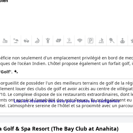
bien
énéficie non seulement d'un emplacement privilégié en bord de mer,
lliques de l'océan Indien. L'hôtel propose également un forfait golf,
Golf'.
orgueillit de posséder l'un des meilleurs terrains de golf de la ré
lement louer des clubs de golf et avoir accès au centre de villégiat
0. Le complexe dispose de six restaurants extraordinaires, dont le 
nts ont apprécié l'amabilité des entraîneurs. Ils ont également eu 
Lire les résumés des avis pour toutes les catégories
tel. L'atmosphère sereine de l'hôtel et sa proximité avec un parco
 Golf & Spa Resort (The Bay Club at Anahita)