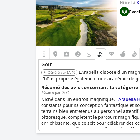
Hôtel à
K
Excel
8,8
$
Golf
L'Arabella dispose d'un magn
Généré par IA
L'hôtel propose également une académie de golf 
Résumé des avis concernant la catégorie '
Résumé par IA
Niché dans un endroit magnifique, l'
Arabella H
constants pour sa conception fantastique et son
terrains bien entretenus au personnel attentif
pittoresque, complètent le parcours magnifiquem
enrichissante, que ce soit pour célébrer des o
personnel de golf et une installation de golf d
mémorable.