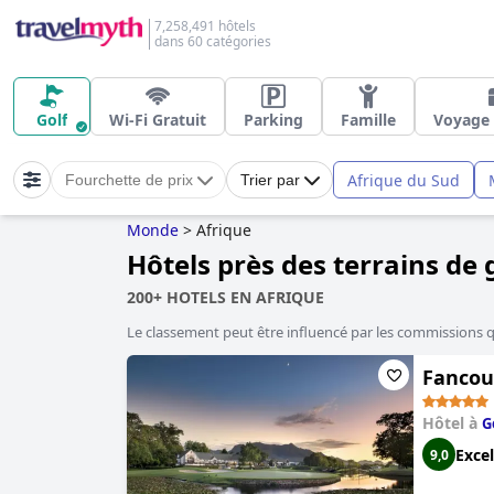
7,258,491 hôtels
dans 60 catégories
Golf
Wi-Fi Gratuit
Parking
Famille
Voyage 
Afrique du Sud
Fourchette de prix
Trier par
Monde
>
Afrique
Hôtels près des terrains de 
200+ HOTELS EN AFRIQUE
Le classement peut être influencé par les commissions 
Fancou
Hôtel à
G
Excel
9,0