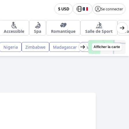
Se connecter
$ USD
Accessible
Spa
Romantique
Salle de Sport
Pra
Nigeria
Zimbabwe
Madagascar
Rwanda
Namibie
Afficher la carte