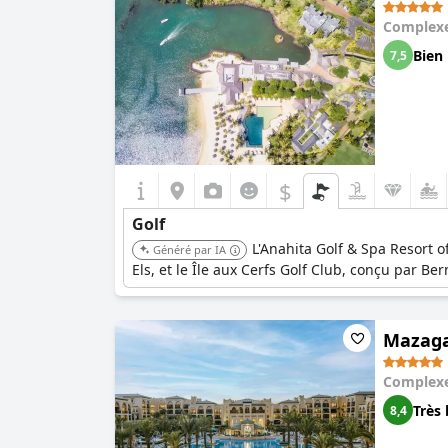
Complexe
Bien
7,5
$
Golf
L'Anahita Golf & Spa Resort o
Généré par IA
Els, et le Île aux Cerfs Golf Club, conçu par Be
Mazaga
Complexe
Très 
8,4