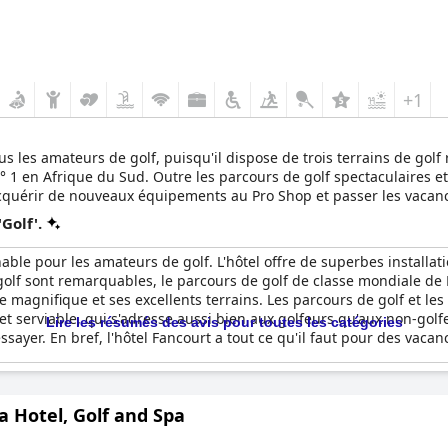
+1
ous les amateurs de golf, puisqu'il dispose de trois terrains de go
n° 1 en Afrique du Sud. Outre les parcours de golf spectaculaires et 
cquérir de nouveaux équipements au Pro Shop et passer les vacanc
Golf'.
able pour les amateurs de golf. L'hôtel offre de superbes installati
e golf sont remarquables, le parcours de golf de classe mondiale d
e magnifique et ses excellents terrains. Les parcours de golf et les
 et serviable, qui s'adresse aussi bien aux golfeurs qu'aux non-golf
Lire les résumés des avis pour toutes les catégories
essayer. En bref, l'hôtel Fancourt a tout ce qu'il faut pour des vacan
a Hotel, Golf and Spa