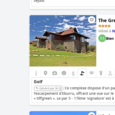
séjour.
The Gre
Hôtel à
N
Bien
7,1
$
Golf
Ce complexe dispose d'un par
Généré par IA
l'escarpement d'Eburru, offrant une vue sur le 
« tiffgreen ». Le par 5 - 17ème 'signature' est 