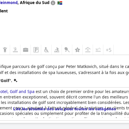
,
Afrique du Sud
leinmond
lent
+5
ifique parcours de golf conçu par Peter Matkovich, situé dans le 
et des installations de spa luxueuses, s'adressant à la fois aux g
Golf'.
otel, Golf and Spa
est un choix de premier ordre pour les amateurs 
 entretien exceptionnel, souvent décrit comme l'un des meilleurs t
, les installations de golf sont incroyablement bien considérées. L
ent conçu, ajoutant à l'attrait général de la station. Les clients t
Lire les résumés des avis pour toutes les catégories
ccasions spéciales ou simplement pour profiter de la tranquillité d
e premier ordre, cette destination continue d'impressionner les vi