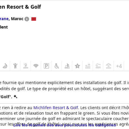
en Resort & Golf
,
Maroc
frane
lent
+4
ste fournie qui mentionne explicitement des installations de golf. Il
dités de golf. Le type de propriété est un hôtel, suggérant des ser
Golf'.
z rien à redire au
Michlifen Resort & Golf
. Les clients ont décrit l'
otions et de relaxation tout en frappant le green. Si vous êtes no
terminer une journée de golf en admirant le spectaculaire coucher 
ur les offres de golf de l'hôtel, ainsi que sur les expériences agré
Lire les résumés des avis pour toutes les catégories