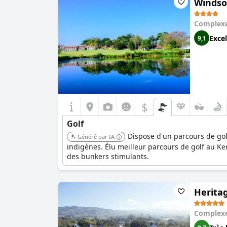
Windso
Complexe
Excel
9,1
$
Golf
Dispose d'un parcours de gol
Généré par IA
indigènes. Élu meilleur parcours de golf au Ken
des bunkers stimulants.
Heritag
Complexe