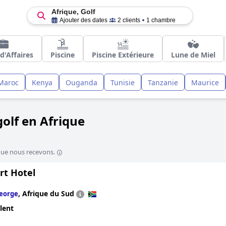
Afrique, Golf
Ajouter des dates
2 clients
1 chambre
d'Affaires
Piscine
Piscine Extérieure
Lune de Miel
Maroc
Kenya
Ouganda
Tunisie
Tanzanie
Maurice
golf en Afrique
que nous recevons.
rt Hotel
,
Afrique du Sud
eorge
lent