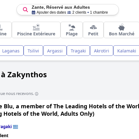
Zante, Réservé aux Adultes
Ajouter des dates
2 clients
1 chambre
cine
Piscine Extérieure
Plage
Petit
Bon Marché
Laganas
Tsilivi
Argassi
Tragaki
Akrotiri
Kalamaki
s à Zakynthos
que nous recevons.
 Blu, a member of The Leading Hotels of the World
 Hotels of the World, Adults Only)
ragaki
lent