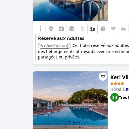
$
Réservé aux Adultes
Cet hôtel réservé aux adulte
Généré par IA
des hébergements attrayants avec une esthétiqu
partagées ou privées.
Keri Vi
Hôtel à
K
Très 
8,4