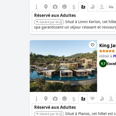
$
Réservé aux Adultes
Situé à Limni Keríon, cet hôt
Généré par IA
spa garantissent un séjour relaxant et ressour
King Ja
Hôtel à
P
Excel
9,7
$
Réservé aux Adultes
Situé à Planos, cet hôtel est
Généré par IA