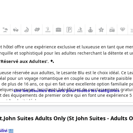
cet hôtel offre une expérience exclusive et luxueuse en tant que me
nquille et sophistiqué pour les adultes recherchant la détente et
'Réservé aux Adultes'.
ueuse réservée aux adultes, le Lesante Blu est le choix idéal. Ce 
idéal pour un voyage romantique en couple ou une retraite paisible e
 de plus de 16 ans, ce qui en fait une excellente option familiale p
ques avantages, les clients bénéficiant de surclassements gratuits
Lire les résumés des avis pour toutes les catégories
t des équipements de premier ordre qui en font une expérience 5 é
est l'endroit idéal.
t.John Suites Adults Only (St John Suites - Adults 
ilivi