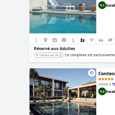
Excel
9,1
$
Réservé aux Adultes
Ce complexe est exclusivemen
Généré par IA
Contess
Hôtel à
Ts
Excel
9,4