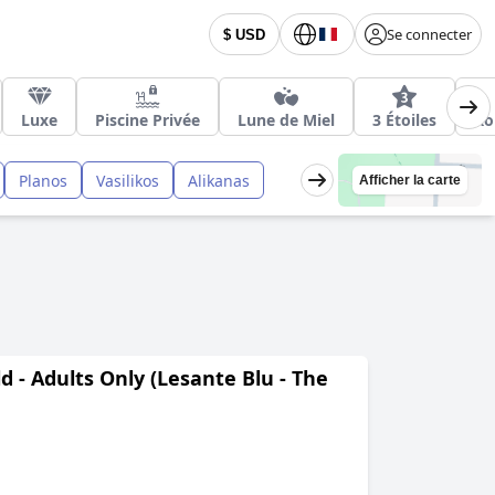
Se connecter
$ USD
Luxe
Piscine Privée
Lune de Miel
3 Étoiles
Ro
Planos
Vasilikos
Alikanas
Afficher la carte
 - Adults Only (Lesante Blu - The