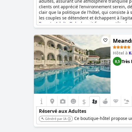
adultes, assurant une atmosphère tranquille p
clients ont apprécié l'environnement serein, dé
clair que la politique de l'hôtel, qui consiste 
les couples se détendent et échappent à l'agit
Resort - Adults Only
devrait figurer en tête de v
Meandr
Hôtel à
K
Très 
8,5
$
Réservé aux Adultes
Ce boutique-hôtel propose un 
Généré par IA