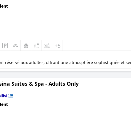
lent
+5
t réservé aux adultes, offrant une atmosphère sophistiquée et se
ina Suites & Spa - Adults Only
ilivi
lent