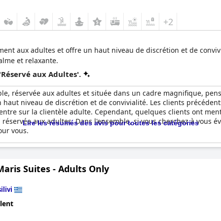
+2
ment aux adultes et offre un haut niveau de discrétion et de convivia
alme et relaxante.
'Réservé aux Adultes'.
ible, réservée aux adultes et située dans un cadre magnifique, pen
 haut niveau de discrétion et de convivialité. Les clients précédent
ncentre sur la clientèle adulte. Cependant, quelques clients ont m
on réservée aux adultes. Dans l'ensemble, si vous cherchez à vous é
Lire les résumés des avis pour toutes les catégories
our vous.
aris Suites - Adults Only
ilivi
lent