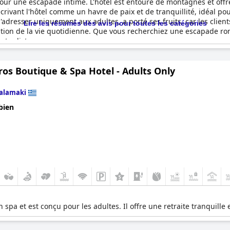
our une escapade intime. L'hôtel est entouré de montagnes et off
crivant l'hôtel comme un havre de paix et de tranquillité, idéal pour
à s'adresser uniquement aux adultes, a porté ses fruits, car les clien
Lire les résumés des avis pour toutes les catégories
ation de la vie quotidienne. Que vous recherchiez une escapade rom
otre liste.
os Boutique & Spa Hotel - Adults Only
alamaki
bien
spa et est conçu pour les adultes. Il offre une retraite tranquille 