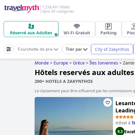
7,258,491 hôtels
dans 60 catégories
Réservé aux Adultes
Wi-Fi Gratuit
Parking
Pis
City of Zakynthos
Fourchette de prix
Trier par
Monde
>
Europe
>
Grèce
>
Îles Ioniennes
>
Zante
Hôtels reservés aux adulte
200+ HOTELS A ZAKYNTHOS
Le classement peut être influencé par les commissions 
Lesante
Leading
Hôtel à
T
Excel
9,3