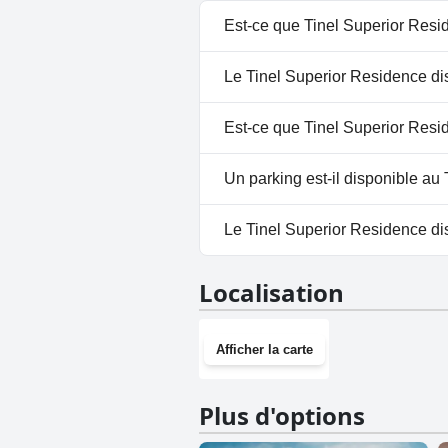
Est-ce que Tinel Superior Resi
Non, Tinel Superior Residence 
Le Tinel Superior Residence dis
Non, il n'y a pas de spa à Tine
Est-ce que Tinel Superior Resi
Non, Tinel Superior Residence 
Un parking est-il disponible au
Non, il n'y a pas de parking à 
Le Tinel Superior Residence disp
Non, Tinel Superior Residence 
Localisation
Afficher la carte
Plus d'options