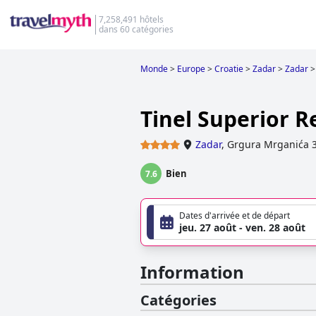
7,258,491 hôtels
dans 60 catégories
Monde
>
Europe
>
Croatie
>
Zadar
>
Zadar
>
Tinel Superior R
Zadar
,
Grgura Mrganića 
Bien
7.6
Dates d'arrivée et de départ
jeu. 27 août - ven. 28 août
Information
Catégories