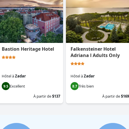
Bastion Heritage Hotel
Falkensteiner Hotel
Adriana l Adults Only
Hôtel
à
Zadar
Hôtel
à
Zadar
Excellent
Très bien
9.5
8.7
À partir de
$137
À partir de
$169