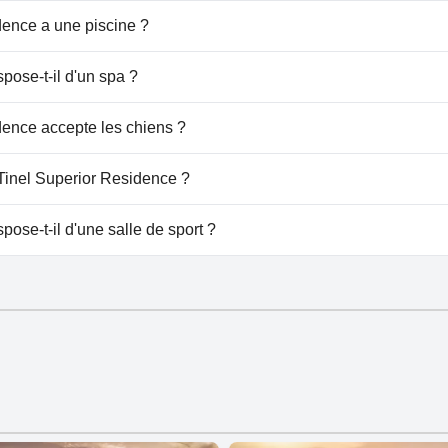
dence a une piscine ?
n'a pas de piscine.
pose-t-il d'un spa ?
l Superior Residence.
dence accepte les chiens ?
n'accepte pas les chiens.
 Tinel Superior Residence ?
Tinel Superior Residence.
ose-t-il d'une salle de sport ?
n'a pas de salle de sport.