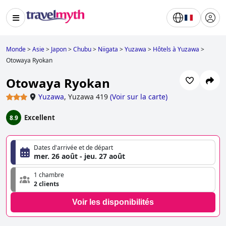
Monde
>
Asie
>
Japon
>
Chubu
>
Niigata
>
Yuzawa
>
Hôtels à Yuzawa
>
Otowaya Ryokan
Otowaya Ryokan
Yuzawa
,
Yuzawa 419
(
Voir sur la carte
)
Excellent
8.9
Dates d'arrivée et de départ
mer. 26 août - jeu. 27 août
1 chambre
2 clients
Voir les disponibilités