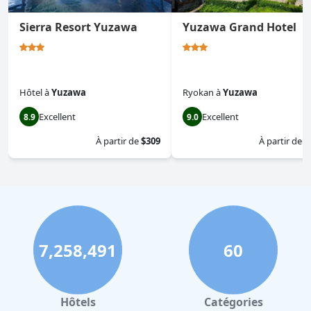
Sierra Resort Yuzawa
Yuzawa Grand Hotel
Hôtel
à
Yuzawa
Ryokan
à
Yuzawa
Excellent
Excellent
8.9
9.0
À partir de
$309
À partir de
$
7,258,491
60
Hôtels
Catégories