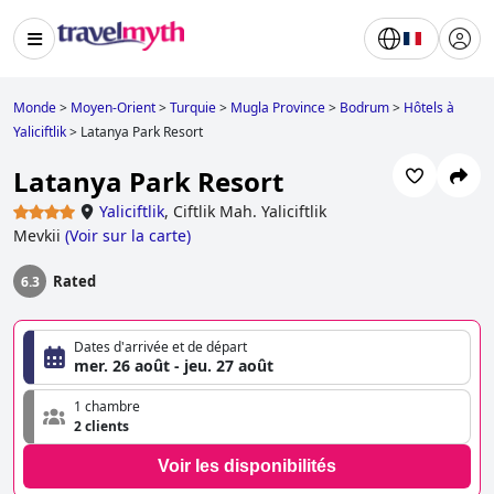
Monde
>
Moyen-Orient
>
Turquie
>
Mugla Province
>
Bodrum
>
Hôtels à
Yaliciftlik
>
Latanya Park Resort
Latanya Park Resort
Yaliciftlik
,
Ciftlik Mah. Yaliciftlik
Mevkii
(
Voir sur la carte
)
Rated
6.3
Dates d'arrivée et de départ
mer. 26 août - jeu. 27 août
1 chambre
2 clients
Voir les disponibilités