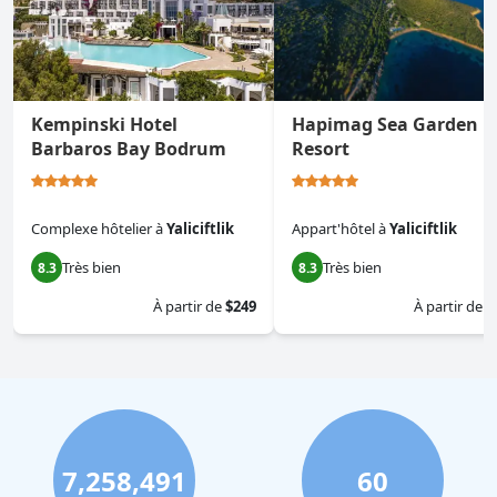
Kempinski Hotel
Hapimag Sea Garden
Barbaros Bay Bodrum
Resort
Complexe hôtelier
à
Yaliciftlik
Appart'hôtel
à
Yaliciftlik
Très bien
Très bien
8.3
8.3
À partir de
$249
À partir de
$
7,258,491
60