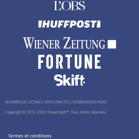
NUMÉRO DE LICENCE GNTO (MH.T.E.): 0259Ε60000576001
Copyright © 2012–2026 Travelmyth™. Tous droits réservés.
Termes et conditions