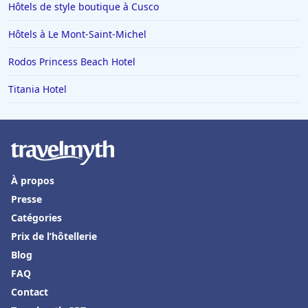
Hôtels de style boutique à Cusco
Hôtels en Guadeloupe
Hôtels à Le Mont-Saint-Michel
Hôtels en Basse-Normandie
Rodos Princess Beach Hotel
Hôtels à Puy-du-Fou
Titania Hotel
Hôtels à Tarnos
Hôtels à Le Barcares
Hôtels à Saulieu
Hôtels à Lyons-la-Forêt
À propos
Hôtels à Moulis
Presse
Hôtels à Lucerne
Catégories
Hôtels à Thannenkirch
Prix de l’hôtellerie
Blog
Hôtels à Vidauban
FAQ
Hôtels à Taghazout
Contact
Hôtels à Grenoble