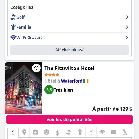
Catégories
Golf
Famille
Wi-Fi Gratuit
Afficher plus
The Fitzwilton Hotel
Hôtel à
Waterford
Très bien
8,5
À partir de 129 $
Voir les disponibilités
$