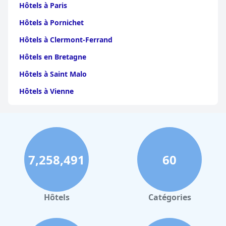
Hôtels à Paris
qualité-prix pour sa classification trois étoiles.
Hôtels à Pornichet
Hôtels à Clermont-Ferrand
Hôtels en Bretagne
Hôtels à Saint Malo
Hôtels à Vienne
Hôtels à Dijon
Hôtels à Perpignan
Hôtels au Grand-Bornand
7,258,491
60
Hôtels à Strasbourg
Hôtels à Valence
Hôtels à Gerardmer
Hôtels
Catégories
Hôtels à Cabourg