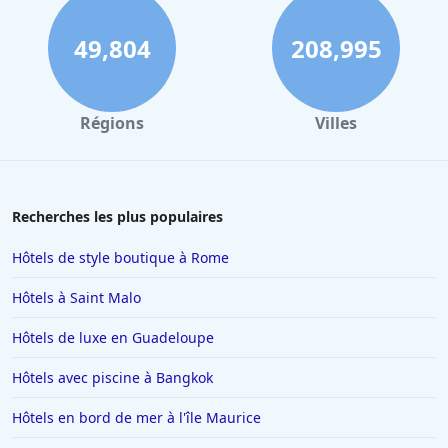
Hôtels à Dole
Hôtels à Les Gets
49,804
208,995
Hôtels à Port Leucate
Hôtels à Périgueux
Régions
Villes
Hôtels à Honfleur
Hôtels à Brive-la-Gaillarde
Hôtels à Rosny-sous-Bois
Recherches les plus populaires
Hôtels à Bruxelles
Hôtels de style boutique à Rome
Hôtels à Marseille
Hôtels à Saint Malo
Hôtels à Lens
Hôtels de luxe en Guadeloupe
Hôtels à Monaco
Hôtels avec piscine à Bangkok
Hôtels à Saint-Jean-de-Monts
Hôtels à Saint-Paul-les-Dax
Hôtels en bord de mer à l'île Maurice
Hôtels à Ambert