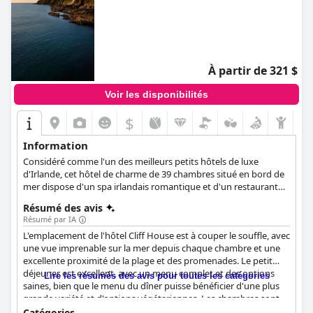
À partir de 321 $
Voir les disponibilités
$
Information
Considéré comme l'un des meilleurs petits hôtels de luxe
d'Irlande, cet hôtel de charme de 39 chambres situé en bord de
mer dispose d'un spa irlandais romantique et d'un restaurant
étoilé au guide Michelin.
Résumé des avis
Résumé par IA
L'emplacement de l'hôtel Cliff House est à couper le souffle, avec
une vue imprenable sur la mer depuis chaque chambre et une
excellente proximité de la plage et des promenades. Le petit
déjeuner est excellent, avec un menu complet et des options
Lire les résumés des avis pour toutes les catégories
saines, bien que le menu du dîner puisse bénéficier d'une plus
grande variété et d'options végétariennes. Les chambres sont
spacieuses et bien équipées, avec de belles vues et des balcons,
Catégories