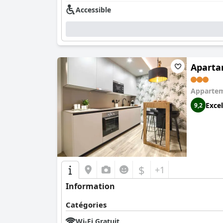
Accessible
Aparta
Apparte
Excel
9,2
$
+1
Information
Catégories
Wi-Fi Gratuit