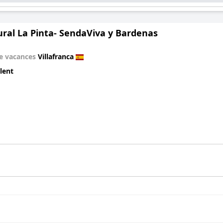
ural La Pinta- SendaViva y Bardenas
e vacances
Villafranca
lent