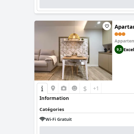
Aparta
Apparte
Excel
9,3
$
+1
Information
Catégories
Wi-Fi Gratuit