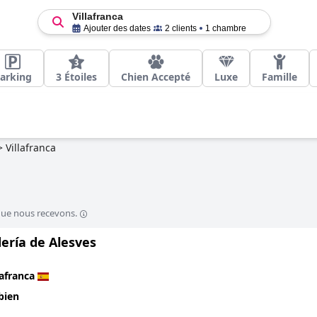
Villafranca
Ajouter des dates
2 clients
1 chambre
arking
3 Étoiles
Chien Accepté
Luxe
Famille
>
Villafranca
que nous recevons.
ería de Alesves
lafranca
bien