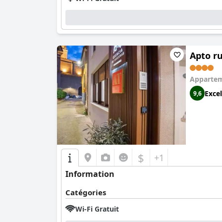
Apto r
Apparte
Excel
9,6
$
+1
Information
Catégories
Wi-Fi Gratuit