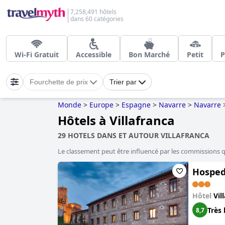
7,258,491 hôtels
dans 60 catégories
Wi-Fi Gratuit
Accessible
Bon Marché
Petit
P
Fourchette de prix
Trier par
Monde
>
Europe
>
Espagne
>
Navarre
>
Navarre
Hôtels à Villafranca
29 HOTELS DANS ET AUTOUR VILLAFRANCA
Le classement peut être influencé par les commissions 
Hosped
Hôtel
Vil
Très 
8,7