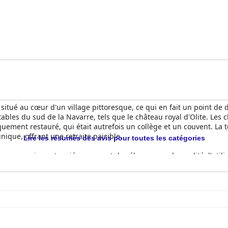
situé au cœur d'un village pittoresque, ce qui en fait un point de 
ables du sud de la Navarre, tels que le château royal d'Olite. Les c
uement restauré, qui était autrefois un collège et un couvent. La t
nique, offrant une retraite paisible.
Lire les résumés des avis pour toutes les catégories
euners copieux et variés, recevant des éloges pour la qualité, l'uti
îners au restaurant de l'hôtel sont très appréciés pour leur cuisi
enus fixes comprenant une entrée, un plat principal et un dessert à
de belles vues sur la campagne sont fréquemment saluées pour leur
espaces lumineux, les lits confortables et les commodités bien pens
lafonds et les espaces communs confortables ajoutent au confort 