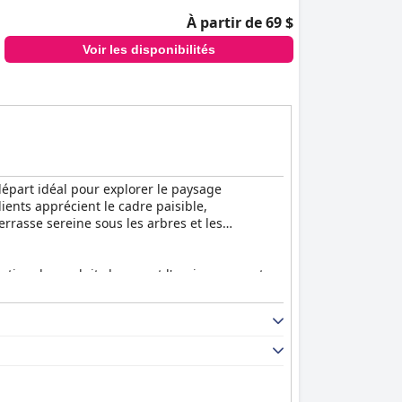
À partir de 69 $
Voir les disponibilités
départ idéal pour explorer le paysage
lients apprécient le cadre paisible,
errasse sereine sous les arbres et les
lisation de produits locaux et l'environnement
ne délicieuse et faite maison, ainsi que pour
 un prix raisonnable.
 propreté et leurs installations bien
ées telles que les réfrigérateurs et les salles
général.