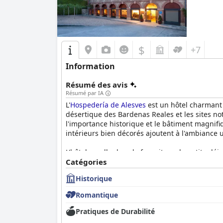
$
+7
Information
Résumé des avis
Résumé par IA
L'
Hospedería de Alesves
est un hôtel charmant 
désertique des Bardenas Reales et les sites not
l'importance historique et le bâtiment magnifiq
intérieurs bien décorés ajoutent à l'ambiance u
L'hôtel excelle dans la fourniture de petits-déj
agréable pour prendre les repas. De même, les d
Catégories
leur excellent rapport qualité-prix avec des m
Historique
Les chambres spacieuses et confortables avec 
Romantique
entretenues. Les clients apprécient les grands 
de bains impeccablement propres. Les hauts p
Pratiques de Durabilité