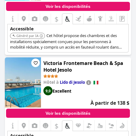
Voir les disponibilités
$
Accessible
Cet hôtel propose des chambres et des
Généré par IA
installations spécialement conçues pour les personnes à
mobilité réduite, y compris un accès en fauteuil roulant dans
toute la propriété. Il offre également un parking accessible aux
fauteuils roulants et des toilettes et salles de bains accessibles.
Victoria Frontemare Beach & Spa
Hotel Jesolo
Hôtel à
Lido di Jesolo
Excellent
9,0
À partir de 138 $
Voir les disponibilités
$
Accessible