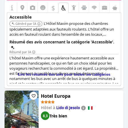
témoigne d'un engagement à accueillir les clients ayant un large
$
éventail de besoins en matière de mobilité.
Accessible
L'Hôtel Maxim propose des chambres
Généré par IA
spécialement adaptées aux fauteuils roulants. L'hôtel offre un
accès en fauteuil roulant dans l'ensemble de ses locaux,
ascenseurs et espaces communs. Les caractéristiques
Résumé des avis concernant la catégorie 'Accessible'.
d'accessibilité spécifiques incluent des cordons d'urgence dans
la salle de bain, des toilettes avec barres d'appui, des lavabos de
Résumé par IA
salle de bain abaissés et des toilettes de niveau supérieur. Des
L'hôtel Maxim offre une expérience hautement accessible aux
aides visuelles telles que des panneaux tactiles et le Braille sont
personnes handicapées, ce qui en fait un choix idéal pour les
également fournies.
voyageurs recherchant la commodité à cet égard. La propriété
est facilement accessible par divers modes de transport,
Lire les résumés des avis pour toutes les catégories
notamment les bus avec un arrêt de bus à quelques minutes à
pied et le centre-ville accessible en bus en quelques minutes. Les
clients peuvent également se garer devant l'hôtel ou utiliser le
grand parking du supermarché adjacent, bien qu'il n'y ait pas
Hotel Europa
d'ascenseur depuis le parking.
Hôtel à
Lido di Jesolo
L'entrée de l'hôtel est propre et simple, avec des rampes et pas
de marches importantes, ce qui garantit un accès facile aux
Très bien
8,3
personnes en fauteuil roulant et aux personnes âgées. À
l'intérieur, les chambres pour personnes handicapées sont