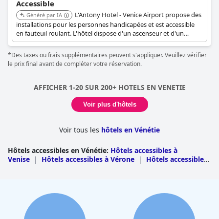
Accessible
L'Antony Hotel - Venice Airport propose des
Généré par IA
installations pour les personnes handicapées et est accessible
en fauteuil roulant. L'hôtel dispose d'un ascenseur et d'un
parking accessible. Des aides visuelles telles que le braille et les
panneaux tactiles sont disponibles, ainsi qu'un guidage auditif.
*Des taxes ou frais supplémentaires peuvent s'appliquer. Veuillez vérifier
Les caractéristiques spécifiques de la salle de bain comprennent
le prix final avant de compléter votre réservation.
des toilettes surélevées, des lavabres plus bas, des toilettes avec
barres d'appui et des cordons d'urgence. Un service de navette
aéroport accessible est également fourni.
AFFICHER 1-20 SUR 200+ HOTELS EN VENETIE
Voir plus d'hôtels
Voir tous les
hôtels en Vénétie
Hôtels accessibles en Vénétie
:
Hôtels accessibles à
Venise
|
Hôtels accessibles à Vérone
|
Hôtels accessibles
à Padoue
|
Hôtels accessibles à Trévise
|
Hôtels
accessibles à Vicenza
|
Hôtels accessibles à
Belluno
|
Hôtels accessibles à Rovigo