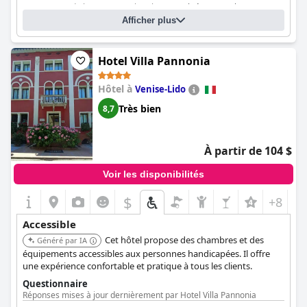
ascenseurs) de la route aux chambres ?
Oui, dans certaines
Afficher plus
chambres
Y a-t-il des installations que les clients qui utilisent un fauteuil roulant
ne peuvent pas atteindre ?
Oui
Hotel Villa Pannonia
Hôtel à
Venise-Lido
Très bien
8,7
À partir de 104 $
Voir les disponibilités
$
+8
Accessible
Cet hôtel propose des chambres et des
Généré par IA
équipements accessibles aux personnes handicapées. Il offre
une expérience confortable et pratique à tous les clients.
Questionnaire
Réponses mises à jour dernièrement par Hotel Villa Pannonia