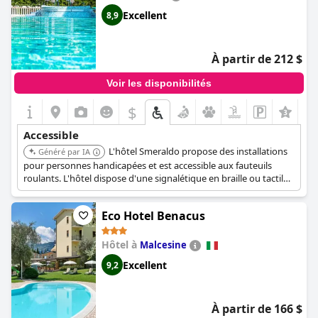
Excellent
8,9
À partir de 212 $
Voir les disponibilités
$
Accessible
L'hôtel Smeraldo propose des installations
Généré par IA
pour personnes handicapées et est accessible aux fauteuils
roulants. L'hôtel dispose d'une signalétique en braille ou tactile
et d'un parking accessible. Les équipements spécifiques de la
salle de bains comprennent une corde d'urgence dans la salle de
Eco Hotel Benacus
bains, des toilettes avec barre d'appui, un lavabo abaissé et des
toilettes surélevées. Un ascenseur est également disponible.
Hôtel à
Malcesine
Excellent
9,2
À partir de 166 $