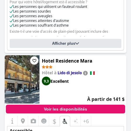
Pour qui votre hôtel/logement est-il accessible ?
Les personnes qui utilisent un fauteuil roulant
Les personnes sourdes
Les personnes aveugles
Les personnes atteintes d'autisme
Les personnes souffrant d'asthme
Existe-t-il une voie d'accès de plain-pied (pouvant inclure des
ascenseurs) de la route aux chambres ?
Oui, dans toutes les
Afficher plus
chambres
Y a-t-il des installations que les clients qui utilisent un fauteuil roulant
ne peuvent pas atteindre ?
Non
Hotel Residence Mara
Hôtel à
Lido di Jesolo
Excellent
9,3
À partir de 141 $
Voir les disponibilités
$
+6
Accessible