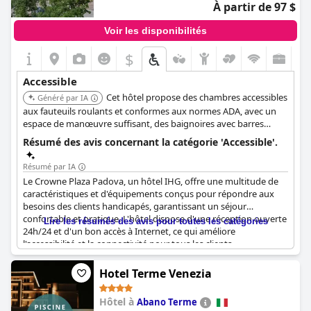
À partir de 97 $
Voir les disponibilités
$
Accessible
Cet hôtel propose des chambres accessibles
Généré par IA
aux fauteuils roulants et conformes aux normes ADA, avec un
espace de manœuvre suffisant, des baignoires avec barres
d'appui, des sièges de baignoire portables, des douches à main
Résumé des avis concernant la catégorie 'Accessible'.
et des douches avec sièges de transfert intégrés. Les salles de
bains disposent également de mains courantes et de barres de
Résumé par IA
sécurité. Les espaces communs sont accessibles via des
Le Crowne Plaza Padova, un hôtel IHG, offre une multitude de
ascenseurs conformes aux normes ADA, et il y a 20 places de
caractéristiques et d'équipements conçus pour répondre aux
parking accessibles désignées avec un chemin plat vers l'entrée.
besoins des clients handicapés, garantissant un séjour
confortable et pratique. L'hôtel dispose d'une réception ouverte
Lire les résumés des avis pour toutes les catégories
24h/24 et d'un bon accès à Internet, ce qui améliore
l'accessibilité et la connectivité pour tous les clients.
L'établissement comprend des chambres spécialement conçues
pour les personnes handicapées, dotées de larges portes,
Hotel Terme Venezia
d'ascenseurs accessibles et de salles de bains bien équipées avec
de grandes douches et baignoires.
Hôtel à
Abano Terme