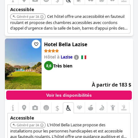
Accessible
Cet hôtel offre une accessibilité en fauteuil
Généré par IA
roulant et propose des chambres accessibles avec cordons
d'appel d'urgence dans la salle de bain, barres d'appui près des
toilettes, comptoirs et lavabos à faible hauteur, et sièges de
toilettes surélevés. Il est situé près de la gare de Terme Euganee-
Hotel Bella Lazise
Abano-Montegrotto, offrant un accès facile aux transports en
commun.
Hôtel à
Lazise
Très bien
8,6
À partir de 183 $
Voir les disponibilités
$
Accessible
L'Hôtel Bella Lazise propose des
Généré par IA
installations pour les personnes handicapées et est accessible
aux fauteuils roulants. L'hôtel offre une guidance auditive et des