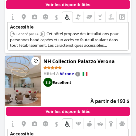
Voir les disponibilités
$
Accessible
Cet hôtel propose des installations pour
Généré par IA
personnes handicapées et un accès en fauteuil roulant dans
tout l'établissement. Les caractéristiques accessibles
comprennent un cordon d'appel d'urgence dans la salle de bain,
des toilettes avec barre d'appui, une douche avec barre d'appui
NH Collection Palazzo Verona
et un parking accessible. Une signalisation en braille ou tactile
est également disponible.
Hôtel à
Vérone
Excellent
8,9
À partir de 193 $
Voir les disponibilités
$
Accessible