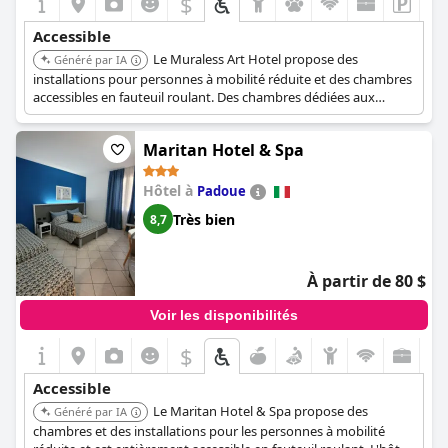
$
visibles à l'enregistrement, dans l'ensemble, le Crowne Plaza
Venice East est un choix pratique et accessible pour les
Accessible
personnes handicapées.
Le Muraless Art Hotel propose des
Généré par IA
installations pour personnes à mobilité réduite et des chambres
accessibles en fauteuil roulant. Des chambres dédiées aux
personnes handicapées sont disponibles, y compris des options
avec douches à l'italienne. Un parking accessible est également
Maritan Hotel & Spa
fourni sur place.
Hôtel à
Padoue
Très bien
8,7
À partir de 80 $
Voir les disponibilités
$
Accessible
Le Maritan Hotel & Spa propose des
Généré par IA
chambres et des installations pour les personnes à mobilité