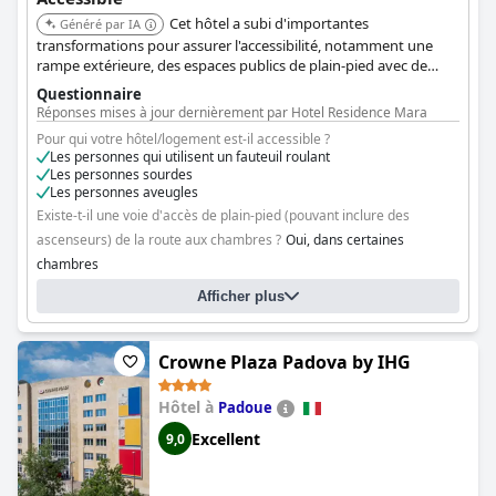
Cet hôtel a subi d'importantes
Généré par IA
transformations pour assurer l'accessibilité, notamment une
rampe extérieure, des espaces publics de plain-pied avec de
larges allées, un ascenseur accessible aux fauteuils roulants avec
Questionnaire
des boutons en braille, et une ouverture de porte par carte
Réponses mises à jour dernièrement par Hotel Residence Mara
magnétique avec des numéros en relief. Les chambres
Pour qui votre hôtel/logement est-il accessible ?
accessibles sont équipées de douches à l'italienne avec sièges
Les personnes qui utilisent un fauteuil roulant
amovibles et de toilettes standard avec sièges surélevés
Les personnes sourdes
optionnels et poignées amovibles. Elles disposent également
Les personnes aveugles
d'un système d'alarme incendie avec signaux visuels et
Existe-t-il une voie d'accès de plain-pied (pouvant inclure des
acoustiques et de restaurants accessibles affiliés à proximité.
ascenseurs) de la route aux chambres ?
Oui, dans certaines
chambres
Y a-t-il des installations que les clients qui utilisent un fauteuil roulant
Afficher plus
ne peuvent pas atteindre ?
Non
Crowne Plaza Padova by IHG
Hôtel à
Padoue
Excellent
9,0