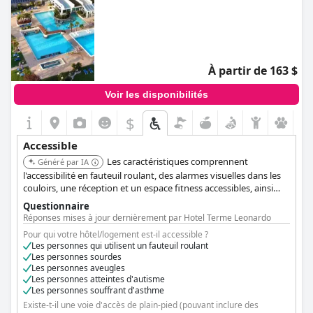
À partir de 163 $
Voir les disponibilités
$
Accessible
Les caractéristiques comprennent
Généré par IA
l'accessibilité en fauteuil roulant, des alarmes visuelles dans les
couloirs, une réception et un espace fitness accessibles, ainsi
que des barres d'appui dans les toilettes et les douches. L'hôtel
Questionnaire
entreprend d'autres améliorations structurelles pour
Réponses mises à jour dernièrement par Hotel Terme Leonardo
l'accessibilité.
Pour qui votre hôtel/logement est-il accessible ?
Les personnes qui utilisent un fauteuil roulant
Les personnes sourdes
Les personnes aveugles
Les personnes atteintes d'autisme
Les personnes souffrant d'asthme
Existe-t-il une voie d'accès de plain-pied (pouvant inclure des