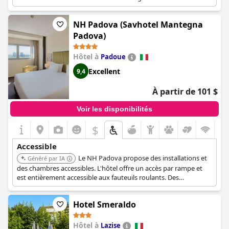
aides visuelles comme le Braille et des panneaux en relief. Les
caractéristiques des chambres accessibles incluent des cordons
NH Padova (Savhotel Mantegna
d'urgence dans la salle de bain, des toilettes plus hautes, des
toilettes avec barres d'appui, des barres d'appui près des
Padova)
toilettes et des sièges de toilettes surélevés. Un ascenseur
permet d'accéder aux étages supérieurs, et un parking
Hôtel à
Padoue
accessible est disponible.
Excellent
9,4
À partir de 101 $
Voir les disponibilités
$
Accessible
Le NH Padova propose des installations et
Généré par IA
des chambres accessibles. L'hôtel offre un accès par rampe et
est entièrement accessible aux fauteuils roulants. Des
ascenseurs accessibles sont disponibles pour faciliter les
déplacements entre les étages, et un parking accessible est
Hotel Smeraldo
fourni. Les caractéristiques spécifiques des salles de bain
incluent des cordons d'urgence, des lavabos plus bas, des
toilettes plus hautes et des toilettes avec barres d'appui.
Hôtel à
Lazise