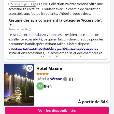
Le NH Collection Palazzo Verona offre une
Généré par IA
accessibilité en fauteuil roulant avec un chemin de circulation
accessible aux fauteuils roulants. L'hôtel propose des
installations accessibles, des chambres accessibles, des
Résumé des avis concernant la catégorie 'Accessible'.
ascenseurs accessibles aux fauteuils roulants avec Braille, et un
parking accessible. Les caractéristiques spécifiques des salles de
Résumé par IA
bain incluent des barres d'appui près des toilettes, des
Le
NH Collection Palazzo Verona
est très bien noté pour son
baignoires adaptées et des chaises de douche.
excellente accessibilité, ce qui en fait un choix pratique pour les
personnes handicapées visitant Milan. L'hôtel dispose
d'équipements qui facilitent la mobilité, notamment des
Lire les résumés des avis pour toutes les catégories
installations accessibles, un accès organisé et des chambres et
salles de bains accessibles. Les clients ont trouvé que
l'emplacement et l'entrée étaient particulièrement accessibles, et
la disposition du rez-de-chaussée améliore encore l'accessibilité
Hotel Maxim
de l'établissement.
Hôtel à
Vérone
Bien que le service de voiturier de l'hôtel soit apprécié pour
résoudre les problèmes de stationnement et rendre l'accès plus
Bien
7,1
pratique, certains clients ont mentionné que l'ascenseur, ancien
et bruyant, pourrait être amélioré, surtout compte tenu du prix
des chambres. Malgré cet inconvénient mineur, qui inclut
À partir de 64 $
également des préoccupations concernant la qualité du papier
toilette, l'accessibilité générale du
NH Collection Palazzo Verona
Voir les disponibilités
reçoit des commentaires positifs. Il est jugé adapté à tous, ce qui