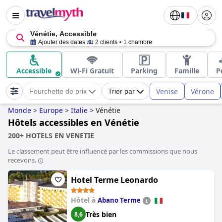
Vénétie, Accessible
Ajouter des dates
2 clients
1 chambre
Accessible
Wi-Fi Gratuit
Parking
Famille
P
Venise
Vérone
Fourchette de prix
Trier par
Monde
>
Europe
>
Italie
>
Vénétie
Hôtels accessibles en Vénétie
200+ HOTELS EN VENETIE
Le classement peut être influencé par les commissions que nous
recevons.
Hotel Terme Leonardo
Hôtel à
Abano Terme
Très bien
8,6