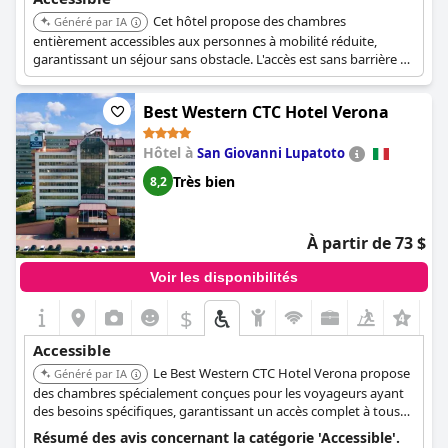
Cet hôtel propose des chambres
Généré par IA
entièrement accessibles aux personnes à mobilité réduite,
garantissant un séjour sans obstacle. L'accès est sans barrière à
l'ensemble de l'hôtel et à tous ses services. L'hôtel offre une
accessibilité accrue et est accessible par ascenseur.
Best Western CTC Hotel Verona
Hôtel à
San Giovanni Lupatoto
Très bien
8,2
À partir de 73 $
Voir les disponibilités
$
+2
Accessible
Le Best Western CTC Hotel Verona propose
Généré par IA
des chambres spécialement conçues pour les voyageurs ayant
des besoins spécifiques, garantissant un accès complet à tous
les espaces et services. Ces chambres sont spacieuses, avec des
Résumé des avis concernant la catégorie 'Accessible'.
portes de salle de bain lisses et sans barrières architecturales.