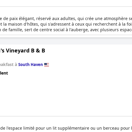
 de paix élégant, réservé aux adultes, qui crée une atmosphère se
 la maison d'hôtes, qui s'adressent à ceux qui recherchent à la foi
e famille, sert de centre social à l'auberge, avec plusieurs espa
a relaxation.Pour ceux qui souhaitent une expérience plus intime et 
s qui cherchent à s'échapper du monde. En outre, le Yelton Manor 
fraises enrobées de chocolat et des compositions florales, garant
's Vineyard B & B
eakfast à
South Haven
lent
 de l'espace limité pour un lit supplémentaire ou un berceau pour 