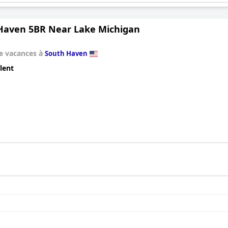
Haven 5BR Near Lake Michigan
e vacances à
South Haven
lent