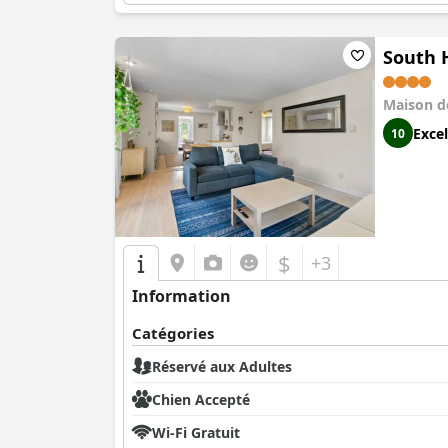
South 
Maison d
Excel
10
$
+3
Information
Catégories
Réservé aux Adultes
Chien Accepté
Wi-Fi Gratuit