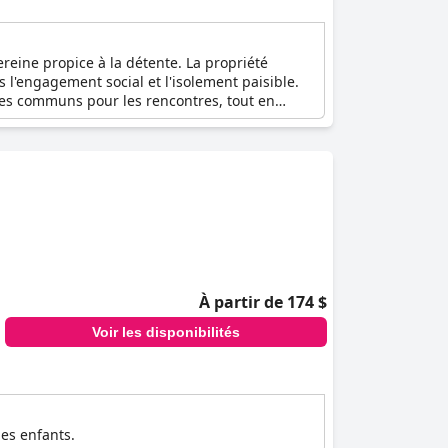
reine propice à la détente. La propriété
s l'engagement social et l'isolement paisible.
ces communs pour les rencontres, tout en
isolée, la Maison d'hôtes offre des espaces
Bed and Breakfast agrémente le séjour
issant ainsi une expérience mémorable et
À partir de 174 $
Voir les disponibilités
les enfants.