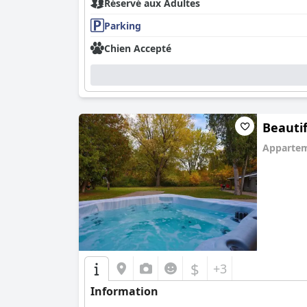
Réservé aux Adultes
Parking
Chien Accepté
Beauti
Apparte
0.0
$
+3
Information