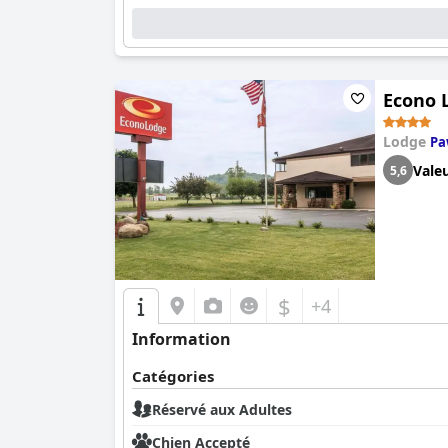
Econo 
Lodge
Pa
Vale
5,6
$
+4
Information
Catégories
Réservé aux Adultes
Chien Accepté