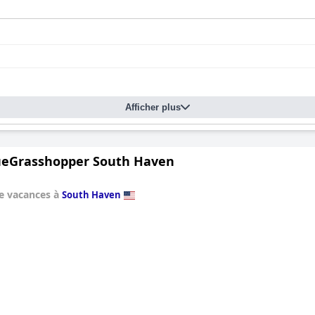
Afficher plus
ueGrasshopper South Haven
e vacances à
South Haven