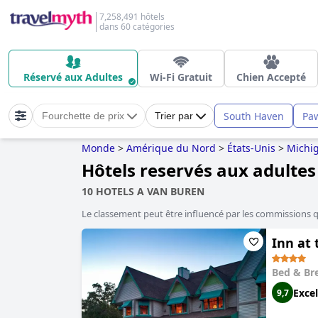
7,258,491 hôtels
dans 60 catégories
Réservé aux Adultes
Wi-Fi Gratuit
Chien Accepté
South Haven
Pa
Fourchette de prix
Trier par
Monde
>
Amérique du Nord
>
États-Unis
>
Michi
Hôtels reservés aux adulte
10 HOTELS A VAN BUREN
Le classement peut être influencé par les commissions 
Inn at
Bed & Br
Excel
9,7