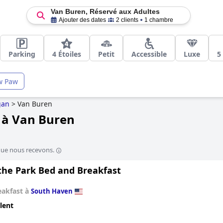
Van Buren, Réservé aux Adultes
Ajouter des dates
2 clients
1 chambre
Parking
4 Étoiles
Petit
Accessible
Luxe
5
w Paw
gan
>
Van Buren
s à Van Buren
que nous recevons.
 the Park Bed and Breakfast
eakfast à
South Haven
lent