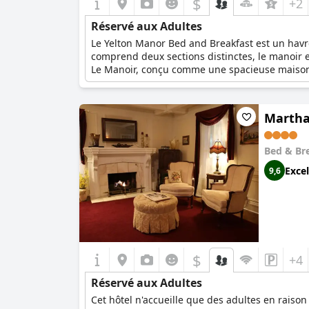
$
+2
Réservé aux Adultes
Le Yelton Manor Bed and Breakfast est un havre
comprend deux sections distinctes, le manoir et
Le Manoir, conçu comme une spacieuse maison d
offrant des coins douillets pour l'intimité et l
communs plus petits, parfaits pour les client
d'agréments romantiques tels que du vin, des 
Martha
personnalisée pour les hôtes adultes.
Bed & Br
Excel
9,6
$
+4
Réservé aux Adultes
Cet hôtel n'accueille que des adultes en raison