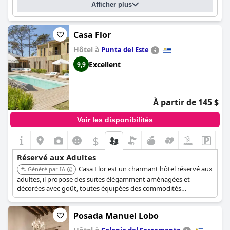
Afficher plus
Casa Flor
Hôtel à
Punta del Este
Excellent
9,9
À partir de 145 $
Voir les disponibilités
$
Réservé aux Adultes
Casa Flor est un charmant hôtel réservé aux
Généré par IA
adultes, il propose des suites élégamment aménagées et
décorées avec goût, toutes équipées des commodités
nécessaires pour assurer un séjour des plus relaxants et
agréables.
Posada Manuel Lobo