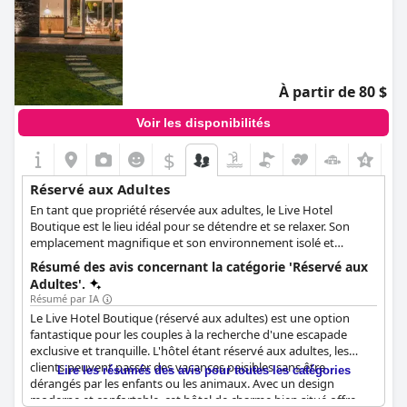
À partir de 80 $
Voir les disponibilités
$
Réservé aux Adultes
En tant que propriété réservée aux adultes, le Live Hotel
Boutique est le lieu idéal pour se détendre et se relaxer. Son
emplacement magnifique et son environnement isolé et
tranquille créent une atmosphère de paix et de tranquillité que
Résumé des avis concernant la catégorie 'Réservé aux
tous les adultes apprécieront. L'hôtel dispose de suites
Adultes'.
confortables et élégantes, chacune équipée d'une baignoire à
Résumé par IA
remous privée, afin d'offrir aux clients encore plus de confort et
Le Live Hotel Boutique (réservé aux adultes) est une option
de relaxation. Afin de préserver cette atmosphère tranquille,
fantastique pour les couples à la recherche d'une escapade
l'hôtel n'accueille pas d'enfants.
exclusive et tranquille. L'hôtel étant réservé aux adultes, les
clients peuvent passer des vacances paisibles sans être
Lire les résumés des avis pour toutes les catégories
dérangés par les enfants ou les animaux. Avec un design
moderne et confortable, cet hôtel de charme bien situé offre