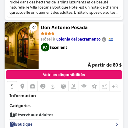
Niché dans des hectares de jardins luxuriants et de beauté
naturelle, le Villa Toscana Boutique Hotel est un hôtel de charme
qui accueille uniquement des adultes. L'hôtel dispose de suites
élégamment aménagées et décorées avec goût, toutes dotées
des équipements nécessaires pour vous assurer un séjour des
Don Antonio Posada
plus relaxants et agréables. Idéal pour les escapades
romantiques, l'hôtel offre également une piscine extérieure, une
atmosphère détendue, un barbecue en pierre et des services de
Hôtel à
Colonia del Sacramento
la plus haute qualité, ce qui en fait un paradis de repos et de
Excellent
9,1
tranquillité.
À partir de 80 $
Voir les disponibilités
$
+3
Information
Catégories
Réservé aux Adultes
Boutique