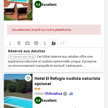
MANDALA)
Excellent
8,8
Actuellement inactif sur notre plateforme.
$
+7
Réservé aux Adultes
Cet hôtel réservé aux adultes offre une
Généré par IA
expérience naturiste et nudiste optionnelle unique. Il propose
un environnement tranquille et exclusif, s'adressant
spécifiquement aux adultes en quête d'une escapade libératrice
et privée.
Hotel El Refugio nudista naturista
opcional
Hôtel
Chihuahua
Excellent
8,8