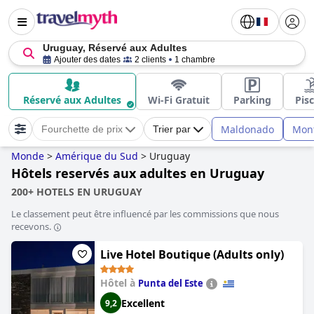
Uruguay, Réservé aux Adultes
Ajouter des dates
2 clients
1 chambre
Réservé aux Adultes
Wi-Fi Gratuit
Parking
Pis
Maldonado
Mon
Fourchette de prix
Trier par
Monde
>
Amérique du Sud
>
Uruguay
Hôtels reservés aux adultes en Uruguay
200+ HOTELS EN URUGUAY
Le classement peut être influencé par les commissions que nous
recevons.
Live Hotel Boutique (Adults only)
Hôtel à
Punta del Este
Excellent
9,2