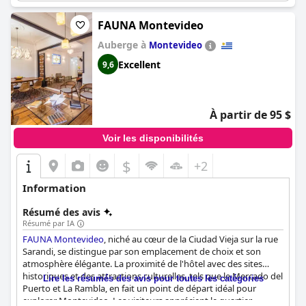
liées au vin et le cadre serein sont idéaux pour les couples ou les
voyageurs seuls.
FAUNA Montevideo
Auberge à
Montevideo
Excellent
9,6
À partir de 95 $
Voir les disponibilités
$
+2
Information
Résumé des avis
Résumé par IA
FAUNA Montevideo
, niché au cœur de la Ciudad Vieja sur la rue
Sarandi, se distingue par son emplacement de choix et son
atmosphère élégante. La proximité de l'hôtel avec des sites
historiques et des attractions culturelles, tels que le Mercado del
Lire les résumés des avis pour toutes les catégories
Puerto et La Rambla, en fait un point de départ idéal pour
explorer Montevideo. Les visiteurs apprécient le quartier