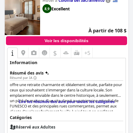
Hôtel à
Colonia del Sacramento
Excellent
8,9
À partir de 108 $
Voir les disponibilités
$
+5
Information
Résumé des avis
Résumé par IA
offre une retraite charmante et idéalement située, parfaite pour
ceux qui souhaitent s'immerger dans la culture locale. Son
emplacement enviable dans le centre historique, à seulement
un pâté de maisons d'un site classé au patrimoine mondial de
Lire les résumés des avis pour toutes les catégories
l'UNESCO et des principales rues commerçantes, permet aux
clients d'explorer facilement la ville à pied tout en profitant
d'une ambiance paisible et tranquille. L'auberge est très
Catégories
appréciée pour son confort et sa propreté, mis en valeur par des
Réservé aux Adultes
chambres spacieuses et une expérience de petit-déjeuner
délicieuse. Le personnel attentionné et amical reçoit