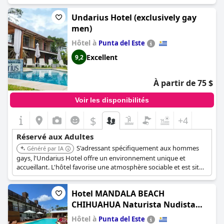
une expérience agréable à ses clients. L'absence d'enfants et
d'animaux domestiques contribue à créer un environnement
Undarius Hotel (exclusively gay
idéal pour un repos paisible. L'hôtel ne compte que 15
men)
chambres, privilégiant ainsi une expérience plus intime et
personnalisée. Les commentaires suggèrent que le Live Hotel
Hôtel à
Punta del Este
Boutique est fortement recommandé pour les couples à la
Excellent
9,2
recherche d'un séjour relaxant.
À partir de 75 $
Voir les disponibilités
$
+4
Réservé aux Adultes
S'adressant spécifiquement aux hommes
Généré par IA
gays, l'Undarius Hotel offre un environnement unique et
accueillant. L'hôtel favorise une atmosphère sociable et est situé
près de la plage, offrant une expérience sur mesure pour sa
démographie cible.
Hotel MANDALA BEACH
CHIHUAHUA Naturista Nudista
Opcional -Exclusivo Adultos- (Hotel
Hôtel à
Punta del Este