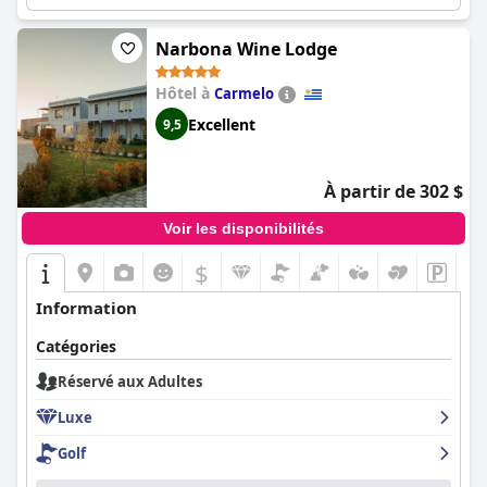
apéritifs au coucher du soleil et dispose de deux excellents
restaurants, garantissant une expérience relaxante et exclusive.
Narbona Wine Lodge
Hôtel à
Carmelo
Excellent
9,5
À partir de 302 $
Voir les disponibilités
$
Information
Catégories
Réservé aux Adultes
Luxe
Golf