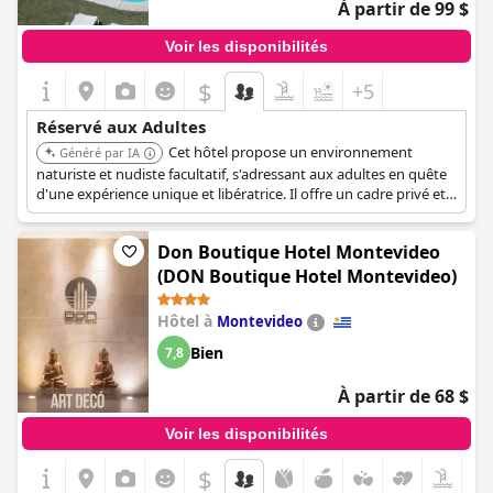
À partir de 99 $
Voir les disponibilités
$
+5
Réservé aux Adultes
Cet hôtel propose un environnement
Généré par IA
naturiste et nudiste facultatif, s'adressant aux adultes en quête
d'une expérience unique et libératrice. Il offre un cadre privé et
isolé pour ceux qui préfèrent des vacances où les vêtements
sont facultatifs.
Don Boutique Hotel Montevideo
(DON Boutique Hotel Montevideo)
Hôtel à
Montevideo
Bien
7,8
À partir de 68 $
Voir les disponibilités
$