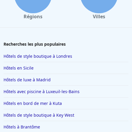
emplacement stratégique, son personnel amical et son bon
rapport qualité-prix. Bien qu'il y ait des domaines qui
nécessitent de l'attention, tels que la variété du petit-déjeuner, la
Régions
Villes
cohérence des chambres et les aménagements de
stationnement, les attributs positifs de l'hôtel en font un choix
satisfaisant pour les voyageurs à la recherche d'un mélange de
commodité balnéaire et d'exploration urbaine.
Recherches les plus populaires
Hôtels de style boutique à Londres
Hôtels en Sicile
Hôtels de luxe à Madrid
Hôtels avec piscine à Luxeuil-les-Bains
Hôtels en bord de mer à Kuta
Hôtels de style boutique à Key West
Hôtels à Brantôme