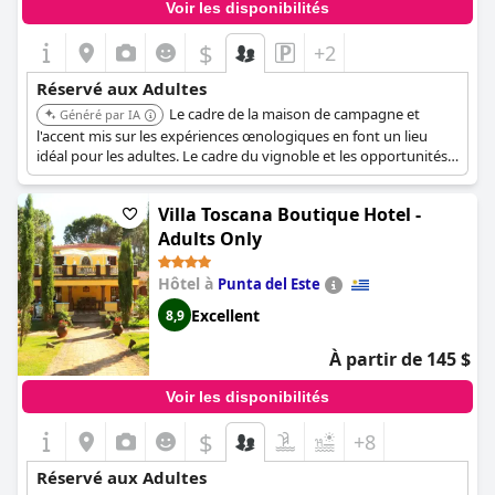
Voir les disponibilités
$
+2
Réservé aux Adultes
Le cadre de la maison de campagne et
Généré par IA
l'accent mis sur les expériences œnologiques en font un lieu
idéal pour les adultes. Le cadre du vignoble et les opportunités
de dégustation de vin créent un environnement sophistiqué et
relaxant.
Villa Toscana Boutique Hotel -
Adults Only
Hôtel à
Punta del Este
Excellent
8,9
À partir de 145 $
Voir les disponibilités
$
+8
Réservé aux Adultes