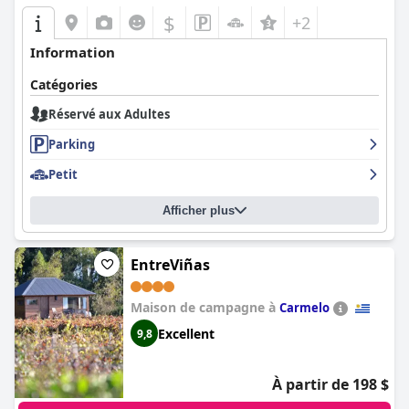
$
+2
Information
Catégories
Réservé aux Adultes
Parking
Petit
Afficher plus
EntreViñas
Maison de campagne à
Carmelo
Excellent
9,8
À partir de 198 $