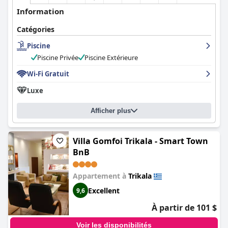
Information
Catégories
Piscine
Piscine Privée
Piscine Extérieure
Wi-Fi Gratuit
Luxe
Afficher plus
Villa Gomfoi Trikala - Smart Town
BnB
Appartement à
Trikala
Excellent
9,6
À partir de 101 $
Voir les disponibilités