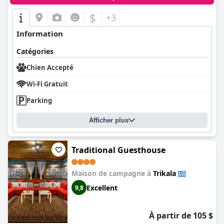
$
+3
Information
Catégories
Chien Accepté
Wi-Fi Gratuit
Parking
Afficher plus
Traditional Guesthouse
Maison de campagne à
Trikala
Excellent
9,8
À partir de 105 $