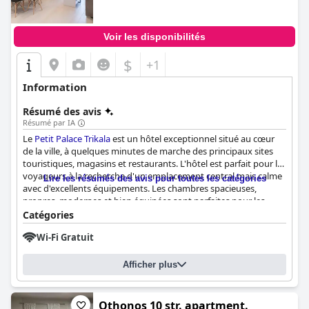
Voir les disponibilités
$
+1
Information
Résumé des avis
Résumé par IA
Le
Petit Palace Trikala
est un hôtel exceptionnel situé au cœur
de la ville, à quelques minutes de marche des principaux sites
touristiques, magasins et restaurants. L'hôtel est parfait pour les
voyageurs à la recherche d'un emplacement central mais calme
Lire les résumés des avis pour toutes les catégories
avec d'excellents équipements. Les chambres spacieuses,
propres, modernes et bien équipées sont parfaites pour les
familles et l'accent est mis sur la propreté. Le responsable du
Catégories
nettoyage est considéré comme le meilleur et le personnel de
Wi-Fi Gratuit
l'hôtel est félicité pour son service clientèle exceptionnel. M.
Kostas, le propriétaire, est décrit comme accueillant, serviable et
connaissant bien la ville. Les clients apprécient l'emplacement
Afficher plus
pratique, l'excellente propreté et le personnel attentionné, ce
qui rend le séjour au
Petit Palace Trikala
agréable et plaisant.
Othonos 10 str. apartment.