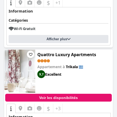
$
+1
Information
Catégories
Wi-Fi Gratuit
Afficher plus
Quattro Luxury Apartments
Appartement à
Trikala
Excellent
9,7
Voir les disponibilités
$
+3
Information