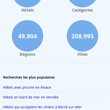
Hôtels à Valence
Hôtels à Gerardmer
Hôtels
Catégories
Hôtels à Villeurbanne
Hôtels à Londres
Hôtels à Reims
49,804
208,995
Hôtels à Milan
Hôtels à Barcelone
Régions
Villes
Hôtels à La Baule-Escoublac
Hôtels à Saint-Jean-de-Luz
Hôtels à Tain-lʼHermitage
Recherches les plus populaires
Hôtels à Interlaken
Hôtels avec piscine en Alsace
Hôtels à Nancy
Hôtels en bord de mer en Vendée
Hôtels à Ajaccio
Hôtels qui acceptent les chiens à Berck-sur-Mer
Hôtels à Saint-Affrique