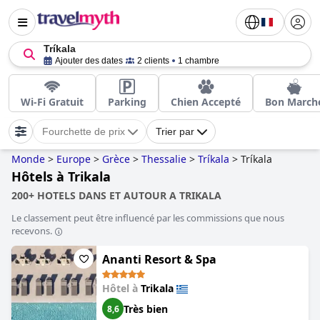
Tríkala
Ajouter des dates
2 clients
1 chambre
Wi-Fi Gratuit
Parking
Chien Accepté
Bon March
Fourchette de prix
Trier par
Monde
>
Europe
>
Grèce
>
Thessalie
>
Tríkala
>
Tríkala
Hôtels à Trikala
200+ HOTELS DANS ET AUTOUR A TRIKALA
Le classement peut être influencé par les commissions que nous
recevons.
Ananti Resort & Spa
Hôtel à
Trikala
Très bien
8,6