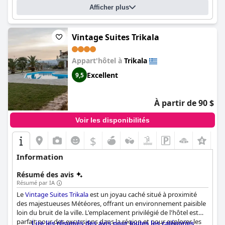
leur service exceptionnel. Le parking de l'hôtel est certainement
Afficher plus
un atout notable du séjour, avec un grand espace de
stationnement juste devant l'hôtel. Bien que certains clients
aient trouvé les lits inconfortables et médiocres, la majorité des
Vintage Suites Trikala
commentaires sont positifs, les clients complimentant le
personnel amical de l'hôtel et les chambres propres. Dans
Appart'hôtel à
Trikala
l'ensemble, le
Gallery Art Hotel
est une excellente option pour
les voyageurs qui souhaitent explorer les sites intéressants de la
Excellent
9,5
ville et qui ont besoin d'un espace de stationnement sécurisé.
À partir de 90 $
Voir les disponibilités
$
Information
Résumé des avis
Résumé par IA
Le
Vintage Suites Trikala
est un joyau caché situé à proximité
des majestueuses Météores, offrant un environnement paisible
loin du bruit de la ville. L'emplacement privilégié de l'hôtel est
parfait pour des excursions dans la région et pour explorer les
Lire les résumés des avis pour toutes les catégories