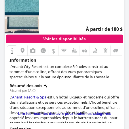
À partir de 180 $
Voir les disponibilités
$
Information
L'Ananti City Resort est un complexe 5 étoiles construit au
sommet d'une colline, offrant des vues panoramiques
spectaculaires sur la nature époustouflante de la Thessalie.
L'hôtel dispose d'une magnifique piscine sur le toit équipée d'un
Résumé des avis
confortable coin salon avec parasols, chaises longues et bar de
Résumé par IA
la piscine, d'un restaurant exquis, d'un spa rajeunissant et d'une
L'
Ananti Resort & Spa
est un hôtel luxueux et moderne qui offre
atmosphère des plus sophistiquées et relaxantes, ce qui en fait
des installations et des services exceptionnels. L'hôtel bénéficie
un lieu idéal pour les vacances en famille et les escapades
d'une situation exceptionnelle au sommet d'une colline, offrant
romantiques.
des vues panoramiques sur la vallée et la ville. Les clients ont
Lire les résumés des avis pour toutes les catégories
apprécié les vues imprenables depuis le bar/restaurant du haut
et ont loué l'accès facile aux Météores, situés à proximité. Le
petit-déjeuner à l'
Ananti Resort & Spa
offre une grande variété
Catégories