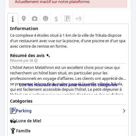
Actuellement inactif sur notre plateforme.
$
+9
Information
Ce complexe 4 étoiles situé à 1 km de la ville de Trikala dispose
d'un restaurant avec vue sur la piscine, d'une piscine et d'un spa
avec centre de remise en forme.
Résumé des avis
Résumé par IA
L'hôtel Aeton Melathron est un excellent choix pour ceux qui
recherchent un hôtel bien situé, en particulier pour les
professionnels en voyage d'affaires. Les clients ont apprécié de
se promener le long de la rivière jusqu'à la vieille ville de Trikala,
Lire les résumés des avis pour toutes les catégories
qui est facilement accessible depuis l'hôtel. Le petit-déjeuner à
l'hôtel est excellent avec une variété d'options et des œufs frais
et savoureux qui se démarquent. Les chambres sont spacieuses
Catégories
et très propres avec des lits confortables, bien que certaines
Parking
pourraient avoir besoin d'être un peu modernisées. L'hôtel est
fier de sa propreté et de son entretien, avec un parking gratuit
Lune de Miel
et de beaux espaces communs comme avantages
supplémentaires. Le personnel est amical, courtois et
Famille
exceptionnellement serviable, offrant un service exceptionnel et