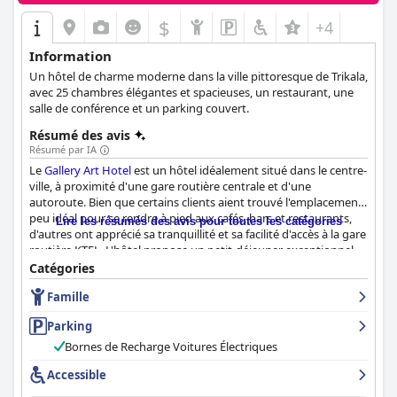
$
+4
Information
Un hôtel de charme moderne dans la ville pittoresque de Trikala,
avec 25 chambres élégantes et spacieuses, un restaurant, une
salle de conférence et un parking couvert.
Résumé des avis
Résumé par IA
Le
Gallery Art Hotel
est un hôtel idéalement situé dans le centre-
ville, à proximité d'une gare routière centrale et d'une
autoroute. Bien que certains clients aient trouvé l'emplacement
peu idéal pour se rendre à pied aux cafés, bars et restaurants,
Lire les résumés des avis pour toutes les catégories
d'autres ont apprécié sa tranquillité et sa facilité d'accès à la gare
routière KTEL. L'hôtel propose un petit-déjeuner exceptionnel
avec une sélection de plats riche et délicieuse, bien que certains
Catégories
clients notent qu'il pourrait bénéficier de plus de fruits et de
Famille
légumes ou d'un café plus savoureux. Les chambres spacieuses,
propres et modernes sont magnifiquement conçues avec des
Parking
lits confortables et de hauts plafonds. L'hôtel reçoit des notes
élevées pour sa propreté, de nombreux critiques mentionnant
Bornes de Recharge Voitures Électriques
les chambres propres et spacieuses et les parties communes
Accessible
bien entretenues. Le personnel est largement félicité pour sa
gentillesse et son serviabilité, de nombreux clients soulignant