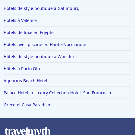
Hôtels de style boutique à Gatlinburg
Hôtels au Québec
Hôtels à Carcassonne
Hôtels à Valence
Hôtels aux Saintes-Maries-de-la-Mer
Hôtels de luxe en Égypte
Hôtels en Suisse
Hôtels avec piscine en Haute-Normandie
Hôtels à Chartres
Hôtels de style boutique à Whistler
Hôtels à Bouc-Bel-Air
Hôtels à Porto Ota
Hôtels à Mortagne-au-Perche
Hôtels en Alsace
Aquarius Beach Hotel
Hôtels à Lacaune
Palace Hotel, a Luxury Collection Hotel, San Francisco
Hôtels à Louviers
Grecotel Casa Paradiso
Hôtels à Caudry
Hôtels à Bergame
Hôtels à LʼIsle-sur-la-Sorgue