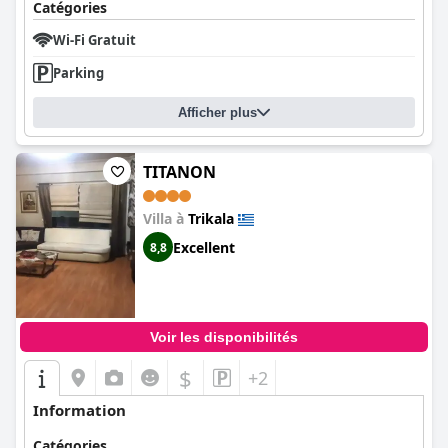
Catégories
Wi-Fi Gratuit
Parking
Afficher plus
TITANON
Villa à
Trikala
Excellent
8,8
Voir les disponibilités
$
+2
Information
Catégories