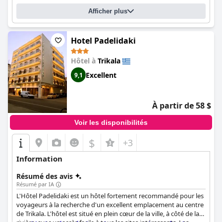
créant une atmosphère qui fait que les clients se sentent chez
Afficher plus
eux. L'hôtel dispose d'une belle piscine et ses environs sont tout
aussi impressionnants, offrant un endroit idéal pour se
détendre après une longue journée d'exploration de la région.
Dans l'ensemble, l'hôtel Aeton Melathron est un excellent choix
Hotel Padelidaki
pour ceux qui recherchent un séjour confortable et agréable.
Hôtel à
Trikala
Excellent
9,1
À partir de 58 $
Voir les disponibilités
$
+3
Information
Résumé des avis
Résumé par IA
L'Hôtel Padelidaki est un hôtel fortement recommandé pour les
voyageurs à la recherche d'un excellent emplacement au centre
de Trikala. L'hôtel est situé en plein cœur de la ville, à côté de la