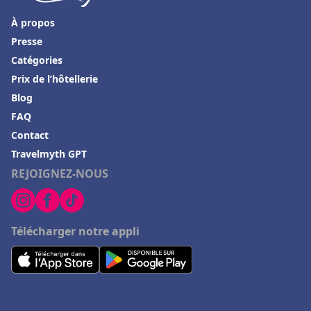
Hôtels à Palavas-les-Flots
À propos
Hôtels au Canada
Presse
Catégories
Hôtels à Condrieu
Prix de l’hôtellerie
Hôtels à Château-Chinon
Blog
Hôtels à Grignan
FAQ
Hôtels à Salon-de-Provence
Contact
Travelmyth GPT
Hôtels à Locronan
REJOIGNEZ-NOUS
Hôtels à La Plagne
Hôtels à Lege-Cap-Ferret
Hôtels à Chaumont-sur-Loire
Télécharger notre appli
Hôtels à Baccarat