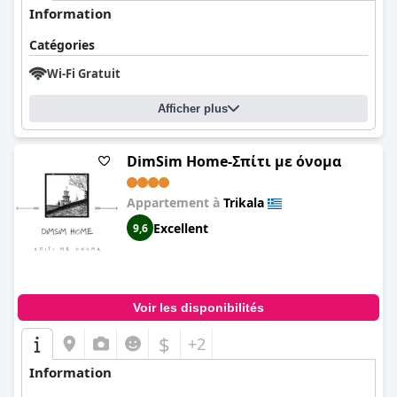
Information
Catégories
Wi-Fi Gratuit
Afficher plus
DimSim Home-Σπίτι με όνομα
Appartement à
Trikala
Excellent
9,6
Voir les disponibilités
$
+2
Information