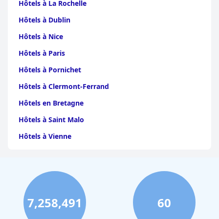
Hôtels à La Rochelle
Hôtels à Dublin
Hôtels à Nice
Hôtels à Paris
Hôtels à Pornichet
Hôtels à Clermont-Ferrand
Hôtels en Bretagne
Hôtels à Saint Malo
Hôtels à Vienne
Hôtels à Dijon
Hôtels à Perpignan
Hôtels au Grand-Bornand
7,258,491
60
Hôtels à Strasbourg