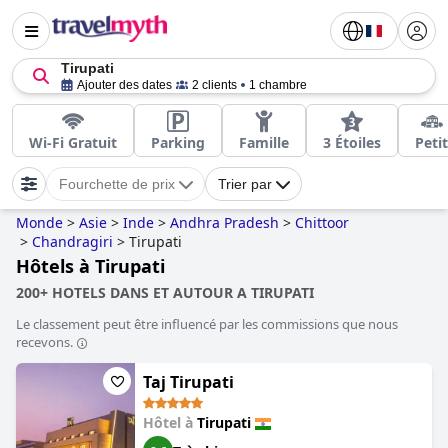
Tirupati
Ajouter des dates
2 clients
1 chambre
Wi-Fi Gratuit
Parking
Famille
3 Étoiles
Petit
Fourchette de prix
Trier par
Monde
>
Asie
>
Inde
>
Andhra Pradesh
>
Chittoor
>
Chandragiri
>
Tirupati
Hôtels à Tirupati
200+ HOTELS DANS ET AUTOUR A TIRUPATI
Le classement peut être influencé par les commissions que nous
recevons.
Taj Tirupati
Hôtel à
Tirupati