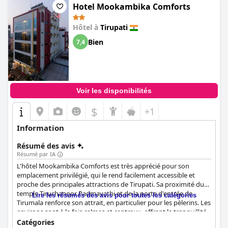
Hotel Mookambika Comforts
Hôtel à
Tirupati
Bien
7,4
Voir les disponibilités
$
+1
Information
Résumé des avis
Résumé par IA
L'hôtel Mookambika Comforts est très apprécié pour son
emplacement privilégié, qui le rend facilement accessible et
proche des principales attractions de Tirupati. Sa proximité du
temple Tiruchanoor Padmavathi et de la porte d'entrée de
Lire les résumés des avis pour toutes les catégories
Tirumala renforce son attrait, en particulier pour les pèlerins. Les
environs sont à la fois calmes et centraux, offrant la tranquillité
et un accès pratique à divers restaurants.
Catégories