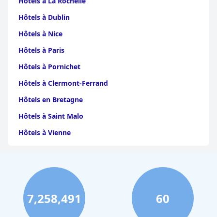
Hôtels à La Rochelle
Hôtels à Dublin
Hôtels à Nice
Hôtels à Paris
Hôtels à Pornichet
Hôtels à Clermont-Ferrand
Hôtels en Bretagne
Hôtels à Saint Malo
Hôtels à Vienne
Hôtels à Dijon
Hôtels à Perpignan
Hôtels au Grand-Bornand
7,258,491
60
Hôtels à Strasbourg
Hôtels à Valence