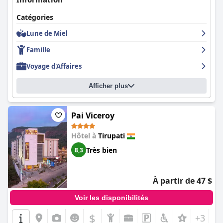
exceptionnel fourni par le personnel et l'environnement familial
renforcent encore son attrait.
Catégories
Lune de Miel
Famille
Voyage d'Affaires
Afficher plus
Pai Viceroy
Hôtel à
Tirupati
Très bien
8,3
À partir de 47 $
Voir les disponibilités
$
+3