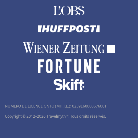
Hôtels aux Pays-Bas
NUMÉRO DE LICENCE GNTO (MH.T.E.): 0259Ε60000576001
Copyright © 2012–2026 Travelmyth™. Tous droits réservés.