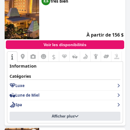
Très bien
8,6
À partir de 156 $
Voir les disponibilités
$
Information
Catégories
Luxe
Lune de Miel
Spa
Afficher plus