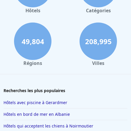
Hôtels à Gerardmer
Hôtels
Catégories
Hôtels à Cabourg
Hôtels à Dole
Hôtels à Les Gets
49,804
208,995
Hôtels à Port Leucate
Hôtels à Périgueux
Régions
Villes
Hôtels à Honfleur
Hôtels à Brive-la-Gaillarde
Hôtels à Rosny-sous-Bois
Recherches les plus populaires
Hôtels à Bruxelles
Hôtels avec piscine à Gerardmer
Hôtels à Marseille
Hôtels en bord de mer en Albanie
Hôtels à Lens
Hôtels qui acceptent les chiens à Noirmoutier
Hôtels à Monaco