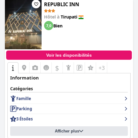
REPUBLIC INN
Hôtel à
Tirupati
Bien
7,0
Voir les disponibilités
$
+3
Information
Catégories
Famille
Parking
3 Étoiles
Afficher plus