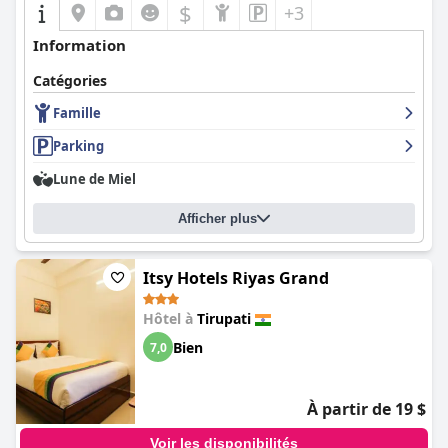
$
+3
Information
Catégories
Famille
Parking
Lune de Miel
Afficher plus
Itsy Hotels Riyas Grand
Hôtel à
Tirupati
Bien
7,0
À partir de 19 $
Voir les disponibilités