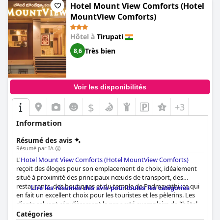
Hotel Mount View Comforts (Hotel
MountView Comforts)
Hôtel à
Tirupati
Très bien
8,6
Voir les disponibilités
$
+3
Information
Résumé des avis
Résumé par IA
L'
Hotel Mount View Comforts (Hotel MountView Comforts)
reçoit des éloges pour son emplacement de choix, idéalement
situé à proximité des principaux nœuds de transport, des
restaurants, des boutiques et du temple de Padmavathi, ce qui
Lire les résumés des avis pour toutes les catégories
en fait un excellent choix pour les touristes et les pèlerins. Les
clients saluent régulièrement la propreté exemplaire de l'hôtel,
notant son environnement bien entretenu et hygiénique qui
Catégories