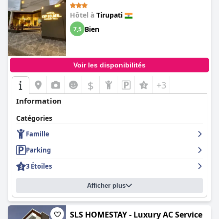
Hôtel à
Tirupati
Bien
7,5
Voir les disponibilités
$
+3
Information
Catégories
Famille
Parking
3 Étoiles
Afficher plus
SLS HOMESTAY - Luxury AC Service