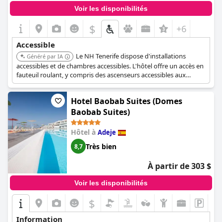
Voir les disponibilités
$
+6
Accessible
Le NH Tenerife dispose d'installations
Généré par IA
accessibles et de chambres accessibles. L'hôtel offre un accès en
fauteuil roulant, y compris des ascenseurs accessibles aux
fauteuils roulants et un chemin accessible aux fauteuils roulants
vers l'entrée, la réception, le centre d'affaires et le restaurant. Les
Hotel Baobab Suites (Domes
ascenseurs sont équipés de Braille.
Baobab Suites)
Hôtel à
Adeje
Très bien
8,7
À partir de 303 $
Voir les disponibilités
$
Information