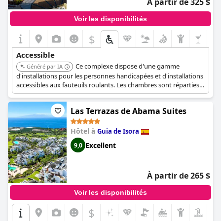
À partir de 325 $
Voir les disponibilités
$
Accessible
Ce complexe dispose d'une gamme
Généré par IA
d'installations pour les personnes handicapées et d'installations
accessibles aux fauteuils roulants. Les chambres sont réparties
sur 3 étages et sont accessibles par ascenseur. Les clients
peuvent également réserver des chambres adaptées aux
Las Terrazas de Abama Suites
fauteuils roulants avec des salles de bain accessibles aux
fauteuils roulants.
Hôtel à
Guia de Isora
Excellent
9,0
À partir de 265 $
Voir les disponibilités
$