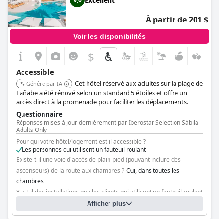
Excellent
9,0
À partir de 201 $
Voir les disponibilités
$
Accessible
Cet hôtel réservé aux adultes sur la plage de
Généré par IA
Fañabe a été rénové selon un standard 5 étoiles et offre un
accès direct à la promenade pour faciliter les déplacements.
Questionnaire
Réponses mises à jour dernièrement par Iberostar Selection Sábila -
Adults Only
Pour qui votre hôtel/logement est-il accessible ?
Les personnes qui utilisent un fauteuil roulant
Existe-t-il une voie d'accès de plain-pied (pouvant inclure des
ascenseurs) de la route aux chambres ?
Oui, dans toutes les
chambres
Y a-t-il des installations que les clients qui utilisent un fauteuil roulant
ne peuvent pas atteindre ?
Non
Afficher plus