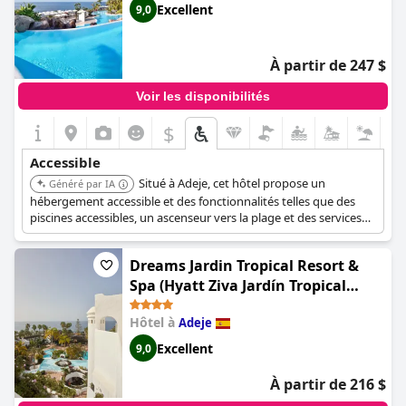
Excellent
9,0
À partir de 247 $
Voir les disponibilités
$
Accessible
Situé à Adeje, cet hôtel propose un
Généré par IA
hébergement accessible et des fonctionnalités telles que des
piscines accessibles, un ascenseur vers la plage et des services
de navette vers les zones voisines, répondant ainsi aux besoins
des clients à mobilité réduite.
Dreams Jardin Tropical Resort &
Spa (Hyatt Ziva Jardín Tropical
Tenerife)
Hôtel à
Adeje
Excellent
9,0
À partir de 216 $