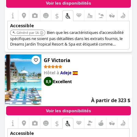
Voir les disponibilités
$
Accessible
Bien que les caractéristiques d'accessibilité
Généré par IA
spécifiques ne soient pas détaillées dans les extraits fournis, le
Dreams Jardin Tropical Resort & Spa est étiqueté comme
accessible dans la liste des hôtels, indiquant qu'il offre des
installations pour les clients ayant des besoins d'accessibilité.
GF Victoria
Hôtel à
Adeje
Excellent
8,9
À partir de 323 $
Voir les disponibilités
$
Accessible