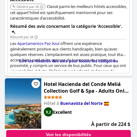
Classé parmi les meilleurs hôtels accessibles,
Généré par IA
cet appart'hôtel est spécifiquement mentionné pour ses
caractéristiques d'accessibilité.
Résumé des avis concernant la catégorie 'Accessible'.
Résumé par IA
Les
Apartamentos Pez Azul
offrent une expérience
généralement positive aux clients handicapés, bien qu'avec
quelques réserves. L'emplacement est assez pratique, tout étant
accessible à pied et les options de transport en commun à
Lire les résumés des avis pour toutes les catégories
proximité, y compris un service de bus public. Pour ceux qui ont
une mobilité réduite, l'hôtel est jugé adapté et dispose de
chambres accessibles et d'ascenseurs. Les installations sont
bonnes et la piscine est également accessible, bien que des
Hotel Hacienda del Conde Meliá
améliorations soient nécessaires pour remédier à une rampe
Collection Golf & Spa - Adults Only
glissante et à l'absence d'une chaise adaptée et d'un maître-
(Hacienda del Conde member of
nageur.
Hôtel à
Buenavista del Norte
Meliá Collection Golf and Spa -
Les clients ont fait des commentaires favorables sur le
Adults only - Small Luxury Hotel of
Excellent
9,2
personnel amical et serviable, soulignant la gentillesse des
the World)
réceptionnistes et des serveurs. Des chambres propres et la
À partir de 224 $
proximité des épiceries et des restaurants ajoutent à la
commodité, et les courtes promenades vers la plage et le
Voir les disponibilités