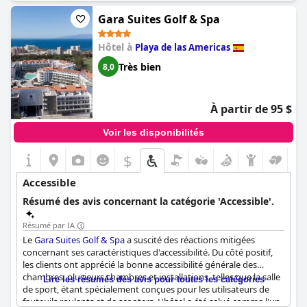
Gara Suites Golf & Spa
Hôtel à
Playa de las Americas
Très bien
8,0
À partir de 95 $
Voir les disponibilités
$
Accessible
Résumé des avis concernant la catégorie 'Accessible'.
Résumé par IA
Le
Gara Suites Golf & Spa
a suscité des réactions mitigées
concernant ses caractéristiques d'accessibilité. Du côté positif,
les clients ont apprécié la bonne accessibilité générale des
chambres, plusieurs chambres et installations, telles que la salle
Lire les résumés des avis pour toutes les catégories
de sport, étant spécialement conçues pour les utilisateurs de
fauteuils roulants et de scooters. L'hôtel a été salué comme l'un