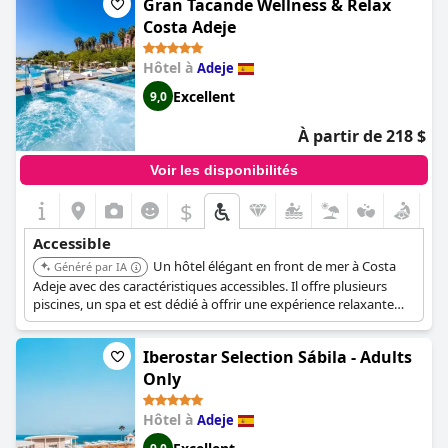
Gran Tacande Wellness & Relax
Costa Adeje
Hôtel à
Adeje
Excellent
9,0
À partir de 218 $
Voir les disponibilités
$
Accessible
Un hôtel élégant en front de mer à Costa
Généré par IA
Adeje avec des caractéristiques accessibles. Il offre plusieurs
piscines, un spa et est dédié à offrir une expérience relaxante
aux clients.
Iberostar Selection Sábila - Adults
Only
Hôtel à
Adeje