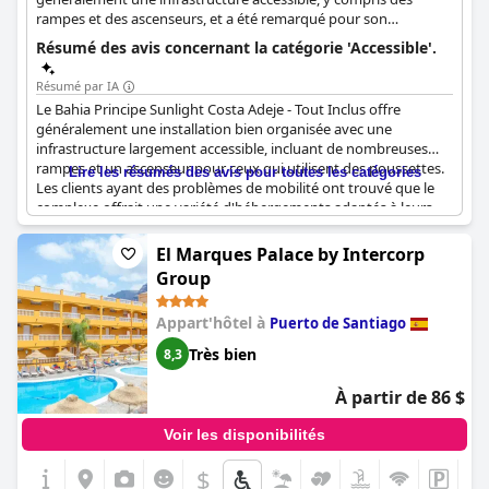
rampes et des ascenseurs, et a été remarqué pour son
personnel attentif envers les clients handicapés.
Résumé des avis concernant la catégorie 'Accessible'.
Résumé par IA
Le Bahia Principe Sunlight Costa Adeje - Tout Inclus offre
généralement une installation bien organisée avec une
infrastructure largement accessible, incluant de nombreuses
rampes et un ascenseur pour ceux qui utilisent des poussettes.
Lire les résumés des avis pour toutes les catégories
Les clients ayant des problèmes de mobilité ont trouvé que le
complexe offrait une variété d'hébergements adaptés à leurs
besoins et le personnel a été noté comme étant très attentif, en
particulier envers les personnes handicapées. Cependant,
El Marques Palace by Intercorp
certains aspects tels que la présence de nombreux escaliers
Group
entre la piscine et les zones de restauration, le manque de
stationnement pour les touristes et l'absence de services de
Appart'hôtel à
Puerto de Santiago
navette disponibles peuvent poser des problèmes. De plus, le
complexe a été noté comme n'étant pas entièrement accessible
Très bien
8,3
aux fauteuils roulants.
À partir de 86 $
Voir les disponibilités
$