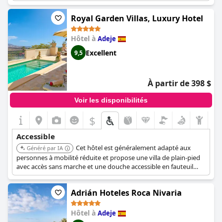
bien que les équipements de cuisine puissent être limités. Un
client a noté qu'un siège rabattable dans la douche aurait été
Royal Garden Villas, Luxury Hotel
utile pour son parent handicapé. Dans l'ensemble, le
HD Parque
Cristobal Tenerife
offre tout ce dont vous avez besoin pour un
Hôtel à
Adeje
séjour confortable et sans stress, y compris des tests COVID-19
sur place.
Excellent
9,5
À partir de 398 $
Voir les disponibilités
$
Accessible
Cet hôtel est généralement adapté aux
Généré par IA
personnes à mobilité réduite et propose une villa de plain-pied
avec accès sans marche et une douche accessible en fauteuil
roulant.
Adrián Hoteles Roca Nivaria
Hôtel à
Adeje