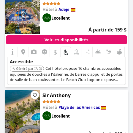
Hôtel à
Adeje
Excellent
8,8
À partir de 159 $
Voir les disponibilités
$
Accessible
Cet hôtel propose 16 chambres accessibles
Généré par IA
équipées de douches à l'italienne, de barres d'appui et de portes
de salle de bain coulissantes. Le Beach Club Lagoon dispose
d'un accès à la piscine par rampe, et l'accès est de plain-pied
dans tout l'hôtel. Les chambres accessibles comprennent des
Sir Anthony
barres d'appui des deux côtés des toilettes, une chaise de
douche rabattable, et des pommes de douche fixes et à main.
Les balcons des chambres accessibles sont accessibles avec une
Hôtel à
Playa de las Americas
marche d'environ 2,5 cm.
Excellent
9,3