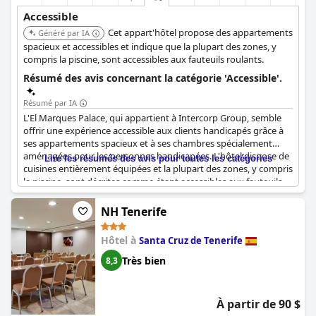
Accessible
Cet appart'hôtel propose des appartements
Généré par IA
spacieux et accessibles et indique que la plupart des zones, y
compris la piscine, sont accessibles aux fauteuils roulants.
Résumé des avis concernant la catégorie 'Accessible'.
Résumé par IA
L'El Marques Palace, qui appartient à Intercorp Group, semble
offrir une expérience accessible aux clients handicapés grâce à
ses appartements spacieux et à ses chambres spécialement
aménagées pour les personnes handicapées. L'hôtel dispose de
Lire les résumés des avis pour toutes les catégories
cuisines entièrement équipées et la plupart des zones, y compris
la piscine, sont décrites comme étant accessibles aux fauteuils
roulants, ce qui le rend adapté aux personnes ayant besoin de
tels aménagements. Cependant, certains points d'accès initiaux
NH Tenerife
et certaines zones peuvent poser des difficultés aux personnes
à mobilité réduite. Bien que l'accessibilité soit mentionnée
Hôtel à
Santa Cruz de Tenerife
positivement, il est noté que l'hôtel n'est peut-être pas
entièrement accessible aux fauteuils roulants dans tous les
Très bien
8,3
domaines.
À partir de 90 $