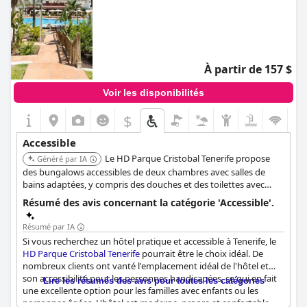
À partir de 157 $
Voir les disponibilités
$
Accessible
Le HD Parque Cristobal Tenerife propose
Généré par IA
des bungalows accessibles de deux chambres avec salles de
bains adaptées, y compris des douches et des toilettes avec
barres d'appui. Le complexe offre une bonne accessibilité
Résumé des avis concernant la catégorie 'Accessible'.
partout, et l'une des piscines extérieures dispose d'un lève-
personne.
Résumé par IA
Si vous recherchez un hôtel pratique et accessible à Tenerife, le
HD Parque Cristobal Tenerife
pourrait être le choix idéal. De
nombreux clients ont vanté l'emplacement idéal de l'hôtel et
son accessibilité pour les personnes handicapées, ce qui en fait
Lire les résumés des avis pour toutes les catégories
une excellente option pour les familles avec enfants ou les
personnes âgées. L'hôtel est moderne, propre et confortable,