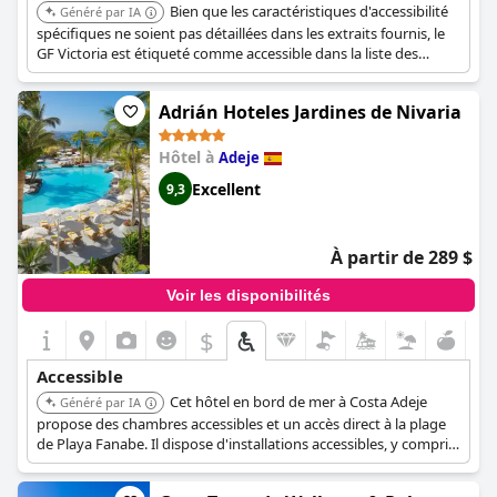
Bien que les caractéristiques d'accessibilité
Généré par IA
spécifiques ne soient pas détaillées dans les extraits fournis, le
GF Victoria est étiqueté comme accessible dans la liste des
hôtels, indiquant qu'il offre des installations pour les clients
ayant des besoins d'accessibilité.
Adrián Hoteles Jardines de Nivaria
Hôtel à
Adeje
Excellent
9,3
À partir de 289 $
Voir les disponibilités
$
Accessible
Cet hôtel en bord de mer à Costa Adeje
Généré par IA
propose des chambres accessibles et un accès direct à la plage
de Playa Fanabe. Il dispose d'installations accessibles, y compris
des restaurants et un spa.