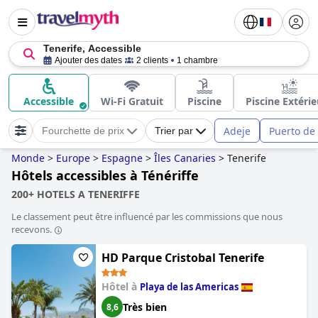
Tenerife, Accessible
Ajouter des dates
2 clients
1 chambre
Accessible
Wi-Fi Gratuit
Piscine
Piscine Extéri
Adeje
Puerto de 
Fourchette de prix
Trier par
Monde
>
Europe
>
Espagne
>
Îles Canaries
>
Tenerife
Hôtels accessibles à Ténériffe
200+ HOTELS A TENERIFFE
Le classement peut être influencé par les commissions que nous
recevons.
HD Parque Cristobal Tenerife
Hôtel à
Playa de las Americas
Très bien
8,6