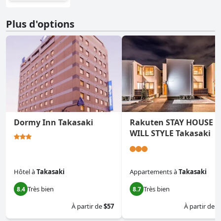
Plus d'options
Dormy Inn Takasaki
Rakuten STAY HOUSE ×
WILL STYLE Takasaki
Hôtel
à
Takasaki
Appartements
à
Takasaki
Très bien
Très bien
8.4
8.7
À partir de
$57
À partir de
$