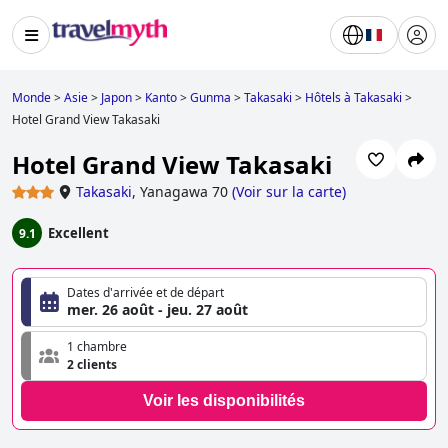
Monde
>
Asie
>
Japon
>
Kanto
>
Gunma
>
Takasaki
>
Hôtels à Takasaki
>
Hotel Grand View Takasaki
Hotel Grand View Takasaki
Takasaki
,
Yanagawa 70
(
Voir sur la carte
)
Excellent
9.1
Dates d'arrivée et de départ
mer. 26 août - jeu. 27 août
1 chambre
2 clients
Voir les disponibilités