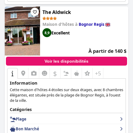
The Aldwick
Maison d'hôtes à
Bognor Regis
Excellent
8,9
À partir de 140 $
Voir les disponibilités
$
+5
Information
Cette maison d'hôtes 4 étoiles sur deux étages, avec 8 chambres
élégantes, est située près de la plage de Bognor Regis, à l'ouest
de la ville.
Catégories
Plage
Bon Marché