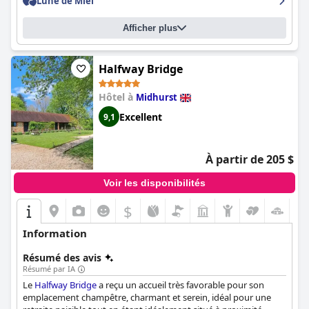
Lune de Miel
l'ensemble, l'
Angmering Manor Hotel
est un séjour confortable
et charmant dans un bel ancien bâtiment plein de caractère.
Afficher plus
Halfway Bridge
Hôtel à
Midhurst
Excellent
9,1
À partir de 205 $
Voir les disponibilités
$
Information
Résumé des avis
Résumé par IA
Le
Halfway Bridge
a reçu un accueil très favorable pour son
emplacement champêtre, charmant et serein, idéal pour une