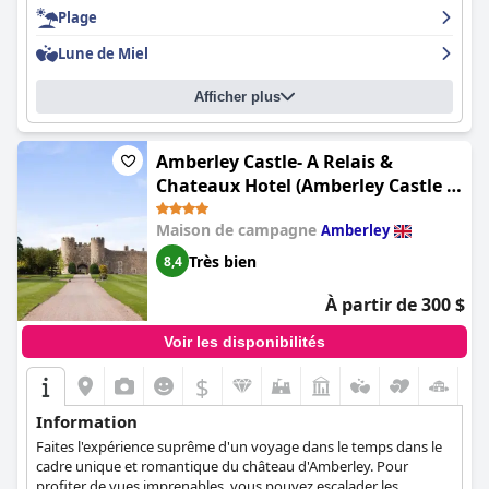
Beachcroft est un endroit idéal pour un week-end en famille, et
Plage
l'un des critiques l'a même recommandé comme un endroit
agréable pour les familles hongroises.
Lune de Miel
Afficher plus
Amberley Castle- A Relais &
Chateaux Hotel (Amberley Castle -
A Relais & Chateaux Hotel)
Maison de campagne
Amberley
Très bien
8,4
À partir de 300 $
Voir les disponibilités
$
Information
Faites l'expérience suprême d'un voyage dans le temps dans le
cadre unique et romantique du château d'Amberley. Pour
profiter de vues imprenables, vous pouvez escalader les