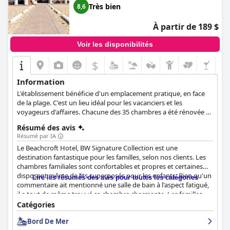
Très bien
8,6
À partir de 189 $
Voir les disponibilités
$
Information
L'établissement bénéficie d'un emplacement pratique, en face
de la plage. C'est un lieu idéal pour les vacanciers et les
voyageurs d'affaires. Chacune des 35 chambres a été rénovée et
meublée selon des normes élevées. Les installations
Résumé des avis
comprennent une piscine intérieure chauffée, un jardin en bord
Résumé par IA
de mer, un restaurant et un bar.
Le Beachcroft Hotel, BW Signature Collection est une
destination fantastique pour les familles, selon nos clients. Les
chambres familiales sont confortables et propres et certaines
disposent même de lits superposés pour les enfants. Bien qu'un
Lire les résumés des avis pour toutes les catégories
commentaire ait mentionné une salle de bain à l'aspect fatigué,
il a tout de même trouvé sa chambre charmante. Les familles
ont passé une semaine relaxante à l'hôtel, la possibilité de
Catégories
réserver des séances de natation privées dans la piscine étant
Bord De Mer
l'un des points forts de leur séjour. Dans l'ensemble, l'hôtel