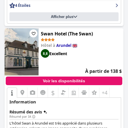
4 Étoiles
Afficher plus
Swan Hotel (The Swan)
Hôtel à
Arundel
Excellent
8,8
À partir de 138 $
Voir les disponibilités
$
+4
Information
Résumé des avis
Résumé par IA
L'hôtel Swan à Arundel est très apprécié dans plusieurs