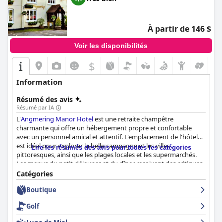
À partir de 146 $
Voir les disponibilités
$
Information
Résumé des avis
Résumé par IA
L'
Angmering Manor Hotel
est une retraite champêtre
charmante qui offre un hébergement propre et confortable
avec un personnel amical et attentif. L'emplacement de l'hôtel
est idéal pour explorer la belle campagne et les villes
Lire les résumés des avis pour toutes les catégories
pittoresques, ainsi que les plages locales et les supermarchés.
Les menus du petit-déjeuner et du dîner reçoivent des critiques
mitigées, mais de nombreux clients ont trouvé la nourriture
Catégories
excellente avec une bonne sélection disponible. Les installations
Boutique
du spa, y compris la piscine et le sauna, sont agréables, bien que
certains clients les aient trouvées désuètes. Le stationnement
Golf
est facile, mais l'hôtel peut ne pas répondre aux attentes d'un
hôtel de luxe quatre étoiles selon certains clients. Dans