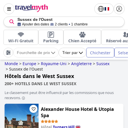
Sussex de l'Ouest
Ajouter des dates
2 clients
1 chambre
Wi-Fi Gratuit
Parking
Chien Accepté
Réservé au
Chichester
Selse
Fourchette de prix
Trier par
Monde
>
Europe
>
Royaume-Uni
>
Angleterre
>
Sussex
>
Sussex de l'Ouest
Hôtels dans le West Sussex
200+ HOTELS DANS LE WEST SUSSEX
Le classement peut être influencé par les commissions que nous
recevons.
Alexander House Hotel & Utopia
Spa
Hôtel
Turners Hill