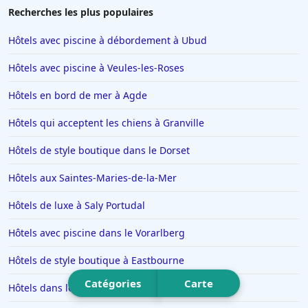
Hôtels à Porto-Vecchio
Recherches les plus populaires
Hôtels dans Super Besse
Hôtels avec piscine à débordement à Ubud
Hôtels à Providence
Hôtels avec piscine à Veules-les-Roses
Hôtels à Beauval
Hôtels en bord de mer à Agde
Hôtels à Thoiry
Hôtels qui acceptent les chiens à Granville
Hôtels à Orléans
Hôtels au Cap d'Agde
Hôtels de style boutique dans le Dorset
Hôtels à La Grande-Motte
Hôtels aux Saintes-Maries-de-la-Mer
Hôtels à Sarlat-la-Caneda
Hôtels de luxe à Saly Portudal
Hôtels à Chamrousse
Hôtels avec piscine dans le Vorarlberg
Hôtels dans les Vosges
Hôtels de style boutique à Eastbourne
Hôtels à Soustons
Catégories
Carte
Hôtels au Maroc
Hôtels dans les Côtes d'Armor