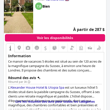
Bien
7,8
À partir de 287 $
Voir les disponibilités
$
Information
Ce manoir de vacances 5 étoiles est situé au sein de 120 acres de
la magnifique campagne du Sussex, à environ une heure de
Londres. Il propose des chambres et des suites conçues
individuellement et dotées de touches luxueuses, un spa primé
Résumé des avis
et une sélection de restaurants extraordinaires.
Résumé par IA
L'
Alexander House Hotel & Utopia Spa
est un luxueux hôtel 5
étoiles situé dans la paisible campagne du Sussex, offrant à ses
clients une retraite magnifique et paisible. L'hôtel dispose
d'équipements et de services exceptionnels, dont un spa
Lire les résumés des avis pour toutes les catégories
magnifique, des chambres confortables et bien présentées et
un personnel attentif qui se surpasse pour faire en sorte que les