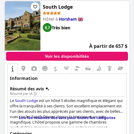
baignade rafraîchissante dans la mer. En résumé, le Bailiffscourt
South Lodge
Hotel & Spa est une escapade unique et enchanteresse qui vous
laissera un sentiment de rajeunissement et d'inspiration.
Hôtel à
Horsham
Très bien
8,7
À partir de 657 $
Voir les disponibilités
$
Information
Résumé des avis
Résumé par IA
Le
South Lodge
est un hôtel 5 étoiles magnifique et élégant qui
offre la tranquillité à ses clients. Son excellent emplacement est
l'un des atouts les plus appréciés par ses clients, avec de belles
vues sur les South Downs depuis la terrasse et un parc
Lire les résumés des avis pour toutes les catégories
magnifique. L'hôtel propose une gamme de chambres
confortables et spacieuses, bien que certaines puissent
nécessiter des améliorations ou un entretien. Les clients ont eu
Catégories