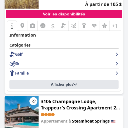
À partir de 105 $
Voir les disponibilités
$
+1
Information
Catégories
Golf
Ski
Famille
Afficher plus
3106 Champagne Lodge,
Trappeur's Crossing Apartment 2
SimplySteamboat
Appartement à
Steamboat Springs