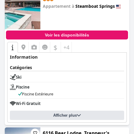
Appartement à
Steamboat Springs
0.0
Voir les disponibilités
$
+4
Information
Catégories
Ski
Piscine
Piscine Extérieure
Wi-Fi Gratuit
Afficher plus
6116 Bear Lodge, Trappeur's