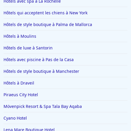
Hôtels avec spa à La Rochelle
Hôtels à Menton
Hôtels qui acceptent les chiens à New York
Hôtels à Blois
Hôtels de style boutique à Palma de Mallorca
Hôtels à Valence
Hôtels à Moulins
Hôtels à Risoul
Hôtels à Toulouse
Hôtels de luxe à Santorin
Hôtels à Soorts-Hossegor
Hôtels avec piscine à Pas de la Casa
Hôtels à Benidorm
Hôtels de style boutique à Manchester
Hôtels dans le Finistère
Hôtels à Draveil
Hôtels à Saint-Gervais-les-Bains
Piraeus City Hotel
Hôtels à Portofino
Hôtels à Vaux-en-Beaujolais
Mövenpick Resort & Spa Tala Bay Aqaba
Hôtels à Cannes
Cyano Hotel
Hôtels à La Ciotat
Lena Mare Boutique Hotel