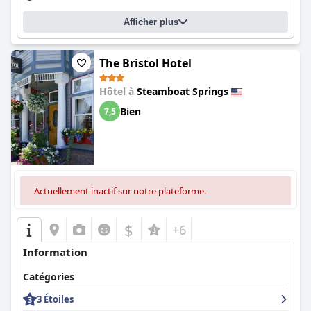
Afficher plus
The Bristol Hotel
Hôtel à
Steamboat Springs
Bien
7,5
Actuellement inactif sur notre plateforme.
$
+6
Information
Catégories
3 Étoiles