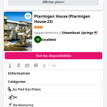
Afficher plus
Ptarmigan House (Ptarmigan
House 23)
Appartements à
Steamboat Springs
Excellent
10
Voir les disponibilités
$
+4
Information
Catégories
Au Pied Des Pistes
Ski
Vie Nocturne