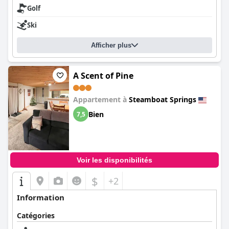
Golf
Ski
Afficher plus
A Scent of Pine
Appartement à
Steamboat Springs
Bien
7,5
Voir les disponibilités
$
+2
Information
Catégories