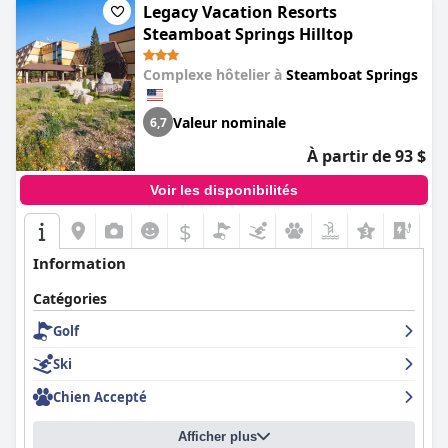
Legacy Vacation Resorts
Steamboat Springs Hilltop
Complexe hôtelier à
Steamboat Springs
Valeur nominale
6,7
À partir de 93 $
Voir les disponibilités
$
Information
Catégories
Golf
Ski
Chien Accepté
Afficher plus