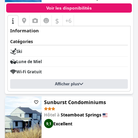
Voir les disponibilités
$
+6
Information
Catégories
Ski
Lune de Miel
Wi-Fi Gratuit
Afficher plus
Sunburst Condominiums
Hôtel à
Steamboat Springs
Excellent
9,1