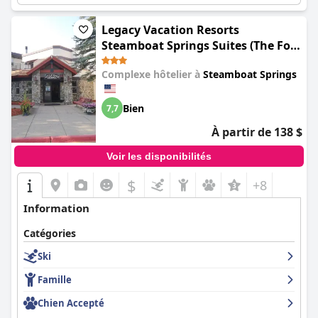
Legacy Vacation Resorts
Steamboat Springs Suites (The Fold
Hotels Steamboat Springs)
Complexe hôtelier à
Steamboat Springs
Bien
7,7
À partir de 138 $
Voir les disponibilités
$
+8
Information
Catégories
Ski
Famille
Chien Accepté