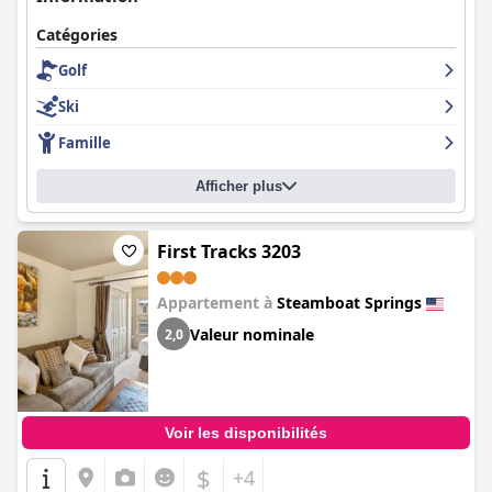
Catégories
Golf
Ski
Famille
Afficher plus
First Tracks 3203
Appartement à
Steamboat Springs
Valeur nominale
2,0
Voir les disponibilités
$
+4