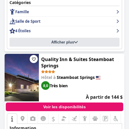
Catégories
Famille
Salle de Sport
4 Étoiles
Afficher plus
Quality Inn & Suites Steamboat
Springs
Hôtel à
Steamboat Springs
Très bien
8,0
À partir de 144 $
Voir les disponibilités
$
Information