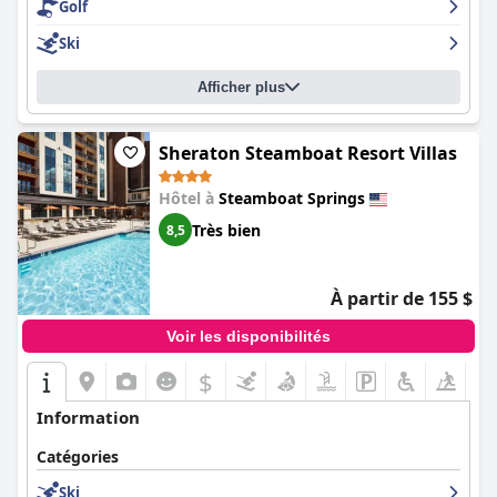
Golf
Ski
Afficher plus
Sheraton Steamboat Resort Villas
Hôtel à
Steamboat Springs
Très bien
8,5
À partir de 155 $
Voir les disponibilités
$
Information
Catégories
Ski