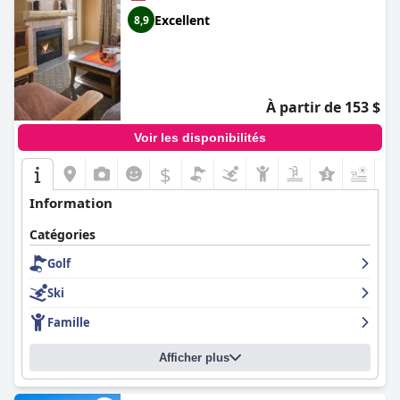
Excellent
8,9
À partir de 153 $
Voir les disponibilités
$
Information
Catégories
Golf
Ski
Famille
Afficher plus