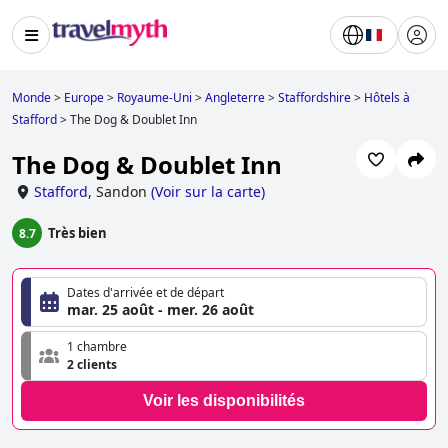
Monde
>
Europe
>
Royaume-Uni
>
Angleterre
>
Staffordshire
>
Hôtels à
Stafford
>
The Dog & Doublet Inn
The Dog & Doublet Inn
Stafford
,
Sandon
(
Voir sur la carte
)
Très bien
8.7
Dates d'arrivée et de départ
mar. 25 août - mer. 26 août
1 chambre
2 clients
Voir les disponibilités