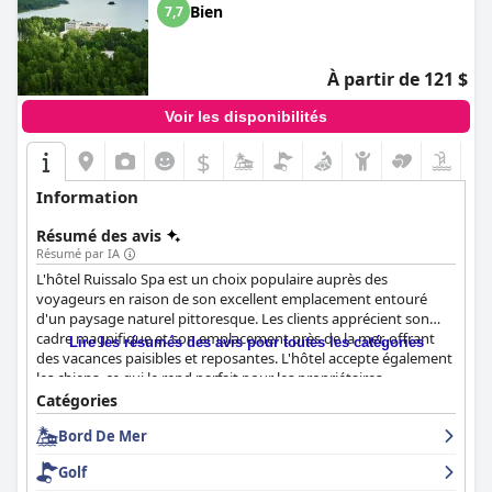
Bien
7,7
À partir de 121 $
Voir les disponibilités
$
Information
Résumé des avis
Résumé par IA
L'hôtel Ruissalo Spa est un choix populaire auprès des
voyageurs en raison de son excellent emplacement entouré
d'un paysage naturel pittoresque. Les clients apprécient son
cadre magnifique et son emplacement près de la mer, offrant
Lire les résumés des avis pour toutes les catégories
des vacances paisibles et reposantes. L'hôtel accepte également
les chiens, ce qui le rend parfait pour les propriétaires
d'animaux. Les visiteurs peuvent profiter de la randonnée et du
Catégories
jogging dans les superbes environs, tandis que les enfants
Bord De Mer
peuvent se réjouir de la proximité de l'hôtel avec un grand port.
Bien que certains clients aient eu du mal à trouver
Golf
l'emplacement de l'hôtel, dans l'ensemble, ils conviennent que