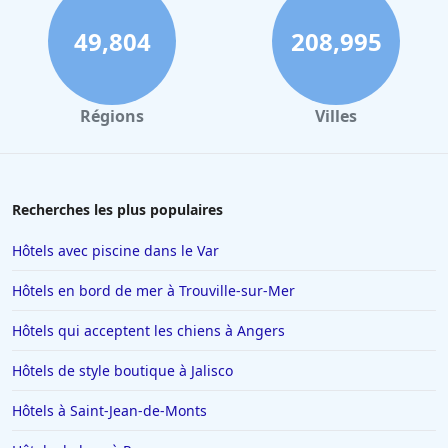
Hôtels à Portet-sur-Garonne
49,804
208,995
Hôtels à Quiberon
Hôtels à Cluny
Régions
Villes
Hôtels à Ambérieu-en-Bugey
Hôtels à Béziers
Hôtels à Limoges
Recherches les plus populaires
Hôtels au Havre
Hôtels avec piscine dans le Var
Hôtels à Saint-Valery-sur-Somme
Hôtels en bord de mer à Trouville-sur-Mer
Hôtels à Valenciennes
Hôtels qui acceptent les chiens à Angers
Hôtels à Antibes
Hôtels de style boutique à Jalisco
Hôtels à Lille
Hôtels à Rome
Hôtels à Saint-Jean-de-Monts
Hôtels à Villeneuve-Loubet