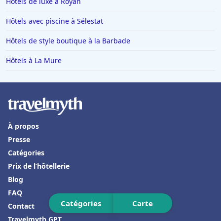
Hôtels de luxe à Royan
Hôtels à La Barrière
Hôtels avec piscine à Sélestat
Hôtels dans Vars
Hôtels de style boutique à la Barbade
Hôtels à Trouville-sur-Mer
Hôtels à La Mure
Hôtels en France
Hôtels à Val-dʼIsère
Hôtels à Saint-Cyprien-Plage
Hôtels à Saint-Georges-de-Didonne
À propos
Hôtels à La Flotte
Presse
Hôtels à Ottrott
Catégories
Hôtels à Bourg-en-Bresse
Prix de l’hôtellerie
Blog
Hôtels en Grèce
FAQ
Hôtels à San Francisco
Catégories
Carte
Contact
Hôtels à Tarragone
Travelmyth GPT