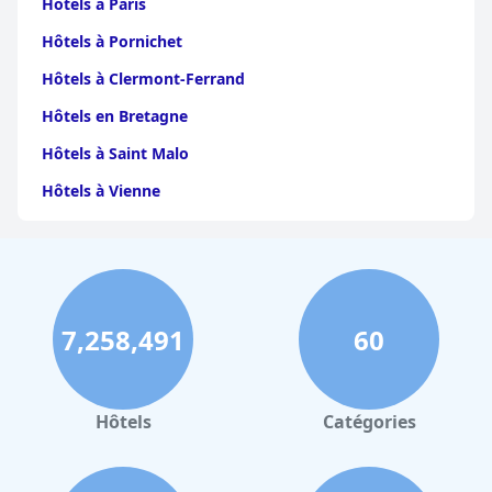
Hôtels à Paris
son personnel, promettant aux clients un séjour mémorable et
agréable à Naantali.
Hôtels à Pornichet
Hôtels à Clermont-Ferrand
Hôtels en Bretagne
Hôtels à Saint Malo
Hôtels à Vienne
Hôtels à Dijon
Hôtels à Perpignan
Hôtels au Grand-Bornand
7,258,491
60
Hôtels à Strasbourg
Hôtels à Valence
Hôtels à Gerardmer
Hôtels
Catégories
Hôtels à Granville
Hôtels à La Bresse