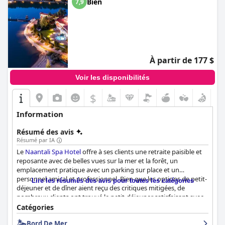
Bien
7,9
À partir de 177 $
Voir les disponibilités
$
Information
Résumé des avis
Résumé par IA
Le
Naantali Spa Hotel
offre à ses clients une retraite paisible et
reposante avec de belles vues sur la mer et la forêt, un
emplacement pratique avec un parking sur place et un
personnel amical et professionnel. Bien que les options de petit-
Lire les résumés des avis pour toutes les catégories
déjeuner et de dîner aient reçu des critiques mitigées, de
nombreux clients ont trouvé le petit-déjeuner satisfaisant avec
une bonne sélection d'articles au buffet et certains ont apprécié
Catégories
les repas dans certains restaurants. Les logements variaient des
Bord De Mer
chambres propres et spacieuses avec des intérieurs modernes