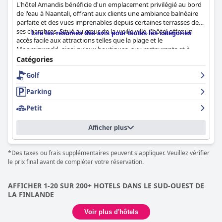
L'hôtel Amandis bénéficie d'un emplacement privilégié au bord
de l'eau à Naantali, offrant aux clients une ambiance balnéaire
parfaite et des vues imprenables depuis certaines terrasses de
ses chambres. Situé au cœur de la vieille ville, l'hôtel offre un
Lire les résumés des avis pour toutes les catégories
accès facile aux attractions telles que la plage et le
Moominworld, ainsi qu'aux boutiques, aux restaurants et à
diverses activités. Son emplacement central et pittoresque
Catégories
permet aux clients de s'immerger pleinement dans un
Golf
environnement magnifique et serein, avec en prime la proximité
de Turku pour ceux qui souhaitent explorer davantage.
Parking
L'une des caractéristiques marquantes de l'hôtel Amandis est
Petit
son petit-déjeuner renommé, en particulier les gaufres
exceptionnelles qu'il propose. Les clients ne tarissent pas
Afficher plus
d'éloges sur les options de gaufres salées et sucrées,
fraîchement préparées et servies avec une variété de garnitures.
La qualité, la variété et le service accommodant, qui répond aux
*Des taxes ou frais supplémentaires peuvent s'appliquer. Veuillez vérifier
besoins alimentaires spéciaux, rehaussent l'expérience du petit-
le prix final avant de compléter votre réservation.
déjeuner. Les éléments traditionnels du petit-déjeuner, en
particulier le café, reçoivent également de nombreux éloges, ce
qui en fait un début de journée délicieux et copieux.
AFFICHER 1-20 SUR 200+ HOTELS DANS LE SUD-OUEST DE
LA FINLANDE
Les chambres de l'hôtel sont récemment rénovées, propres,
décorées avec goût et conçues pour offrir une atmosphère
Voir plus d'hôtels
chaleureuse et confortable. Les clients apprécient l'espace, les