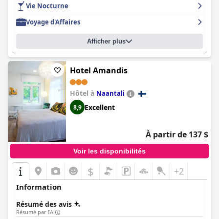
bonne connectivité avec Turku. Il offre un séjour confortable et
Vie Nocturne
économique, particulièrement adapté à ceux qui recherchent un
hébergement basique mais fonctionnel plutôt que le luxe.
Voyage d'Affaires
Afficher plus
Hotel Amandis
Hôtel à
Naantali
Excellent
8,9
À partir de 137 $
Voir les disponibilités
$
+2
Information
Résumé des avis
Résumé par IA