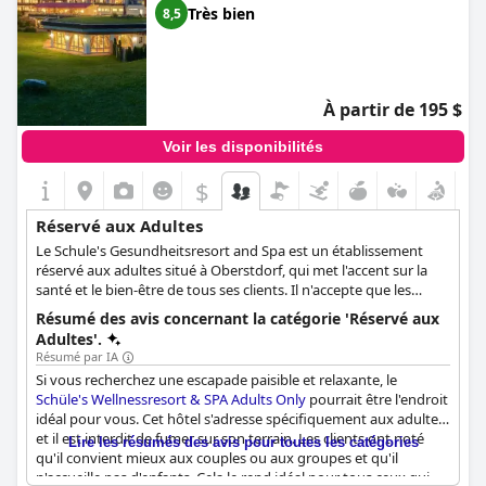
Très bien
8,5
À partir de 195 $
Voir les disponibilités
$
Réservé aux Adultes
Le Schule's Gesundheitsresort and Spa est un établissement
réservé aux adultes situé à Oberstdorf, qui met l'accent sur la
santé et le bien-être de tous ses clients. Il n'accepte que les
personnes âgées de plus de 16 ans et offre un espace calme et
Résumé des avis concernant la catégorie 'Réservé aux
serein, idéal pour se détendre et se relaxer, tout en se
Adultes'.
concentrant sur le bien-être et la tranquillité d'esprit grâce à la
Résumé par IA
variété des équipements proposés.
Si vous recherchez une escapade paisible et relaxante, le
Schüle's Wellnessresort & SPA Adults Only
pourrait être l'endroit
idéal pour vous. Cet hôtel s'adresse spécifiquement aux adultes
et il est interdit de fumer sur son terrain. Les clients ont noté
Lire les résumés des avis pour toutes les catégories
qu'il convient mieux aux couples ou aux groupes et qu'il
n'accueille pas d'enfants. Cela le rend idéal pour tous ceux qui