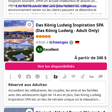
toujours souriant, offre un accueil chaleureux et assure un
séjour agréable. Le concept "adultes seulement" crée un
Lire les résumés des avis pour toutes les catégories
environnement serein où les clients peuvent se détendre et
décompresser. L'hôtel dispose d'un magnifique spa qui répond
à tous les besoins de ses clients. En résumé, si vous recherchez
une escapade tranquille, l'Hôtel Rosenstock - Erwachsenenhotel
Das König Ludwig Inspiration SPA
- Adults only 15 plus est le choix idéal.
(Das König Ludwig - Adult Only)
Hôtel à
Schwangau
Excellent
9,3
À partir de 346 $
Voir les disponibilités
$
Réservé aux Adultes
Accueillant les célibataires, les couples, les amis et les familles
avec des adolescents âgés de 14 ans et plus, Das König Ludwig
Inspiration SPA est un lieu de retraite unique où la relaxation
rencontre l'inspiration. L'établissement est fier de ses saunas et
de ses nombreux équipements de spa, qui permettent aux