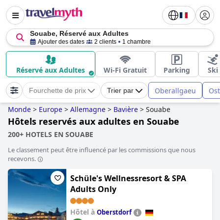
Souabe, Réservé aux Adultes
Ajouter des dates
2 clients
1 chambre
Réservé aux Adultes
Wi-Fi Gratuit
Parking
Ski
Oberallgaeu
Ost
Fourchette de prix
Trier par
Monde
>
Europe
>
Allemagne
>
Bavière
>
Souabe
Hôtels reservés aux adultes en Souabe
200+ HOTELS EN SOUABE
Le classement peut être influencé par les commissions que nous
recevons.
Schüle's Wellnessresort & SPA
Adults Only
Hôtel à
Oberstdorf