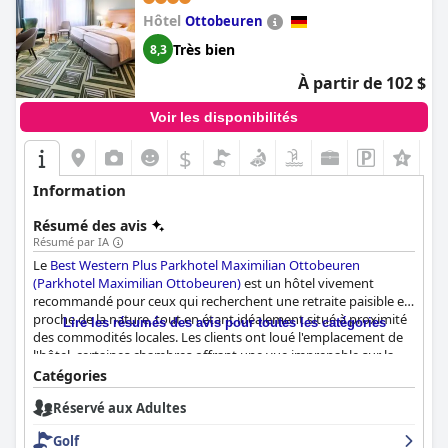
Hôtel
Ottobeuren
Très bien
8,3
À partir de 102 $
Voir les disponibilités
$
Information
Résumé des avis
Résumé par IA
Le
Best Western Plus Parkhotel Maximilian Ottobeuren
(Parkhotel Maximilian Ottobeuren)
est un hôtel vivement
recommandé pour ceux qui recherchent une retraite paisible et
proche de la nature, tout en étant idéalement situé à proximité
Lire les résumés des avis pour toutes les catégories
des commodités locales. Les clients ont loué l'emplacement de
l'hôtel, certaines chambres offrant une vue imprenable sur la
campagne environnante. Le buffet du petit-déjeuner est un
Catégories
point culminant du séjour, les clients étant ravis de la grande
Réservé aux Adultes
variété d'options disponibles et de la haute qualité de la
nourriture. Les chambres sont confortables, spacieuses, propres
Golf
et bien équipées, de nombreux clients louant le décor moderne