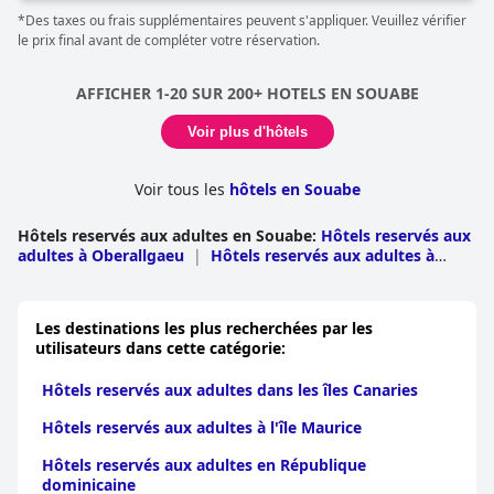
peuvent se retirer dans le jardin et sur la terrasse de l'hôtel, ou
*Des taxes ou frais supplémentaires peuvent s'appliquer. Veuillez vérifier
même dans le sauna finlandais pour seulement 4 euros par jour.
le prix final avant de compléter votre réservation.
En hiver, les visiteurs peuvent skier sur 144 km de pistes ou
regarder le Tour de Ski. En été, ils peuvent profiter de billets
gratuits pour le train de montagne ou parcourir des sentiers de
AFFICHER 1-20 SUR 200+ HOTELS EN SOUABE
randonnée très prisés.
Voir plus d'hôtels
Voir tous les
hôtels en Souabe
Hôtels reservés aux adultes en Souabe
:
Hôtels reservés aux
adultes à Oberallgaeu
|
Hôtels reservés aux adultes à
Ostallgaeu
|
Hôtels reservés aux adultes à
Lindau
|
Hôtels reservés aux adultes à
Augsbourg
|
Hôtels reservés aux adultes à
Les destinations les plus recherchées par les
Unterallgaeu
|
Hôtels reservés aux adultes à
utilisateurs dans cette catégorie:
Memmingen
|
Hôtels reservés aux adultes à
Augsbourg
|
Hôtels reservés aux adultes à
Hôtels reservés aux adultes dans les îles Canaries
Kempten
|
Hôtels reservés aux adultes à Donau
Ries
|
Hôtels reservés aux adultes à Neu Ulm
|
Hôtels
Hôtels reservés aux adultes à l'île Maurice
reservés aux adultes à Aichach Friedberg
|
Hôtels reservés
aux adultes à Dillingen
|
Hôtels reservés aux adultes à
Hôtels reservés aux adultes en République
Gunzburg
|
Hôtels reservés aux adultes à Kaufbeuren
dominicaine