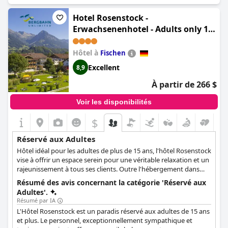
recherchent le calme et la tranquillité. Les femmes apprécieront
l'espace spa réservé aux femmes, qui est exempt d'hommes et
Hotel Rosenstock -
d'enfants. L'orientation de l'hôtel vers la santé et la structure
Erwachsenenhotel - Adults only 15
d'âge de sa clientèle ont été saluées par les clients satisfaits.
plus
L'emplacement a également été loué et beaucoup disent qu'ils
aimeraient y retourner pour un voyage de plusieurs jours. Si
Hôtel à
Fischen
vous êtes un client plus âgé, cet hôtel est idéal pour vous, car il
Excellent
8,9
est bien adapté à une expérience réservée aux adultes. C'est un
endroit idéal pour se détendre, se relaxer et profiter de
À partir de 266 $
vacances paisibles.
Voir les disponibilités
$
Réservé aux Adultes
Hôtel idéal pour les adultes de plus de 15 ans, l'hôtel Rosenstock
vise à offrir un espace serein pour une véritable relaxation et un
rajeunissement à tous ses clients. Outre l'hébergement dans
des chambres modernes et confortables, l'hôtel propose des
Résumé des avis concernant la catégorie 'Réservé aux
soins de spa et de bien-être revigorants, ainsi que diverses
Adultes'.
activités.
Résumé par IA
L'Hôtel Rosenstock est un paradis réservé aux adultes de 15 ans
et plus. Le personnel, exceptionnellement sympathique et