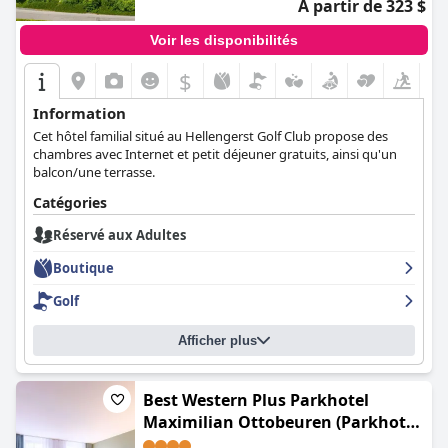
À partir de 323 $
forme de cœur, de fleurs décoratives et de baignoires, parfaites
pour une escapade romantique. Dans l'ensemble, l'
Hotel Villa
Voir les disponibilités
Ludwig (Villa Ludwig Suite Hotel)
offre une expérience hôtelière
de haut standing avec son charme unique et son souci du détail,
$
ce qui en fait un lieu incontournable pour tous les couples ou les
voyageurs à la recherche d'un séjour luxueux et confortable.
Information
Cet hôtel familial situé au Hellengerst Golf Club propose des
chambres avec Internet et petit déjeuner gratuits, ainsi qu'un
balcon/une terrasse.
Catégories
Réservé aux Adultes
Boutique
Golf
Afficher plus
Best Western Plus Parkhotel
Maximilian Ottobeuren (Parkhotel
Maximilian Ottobeuren)