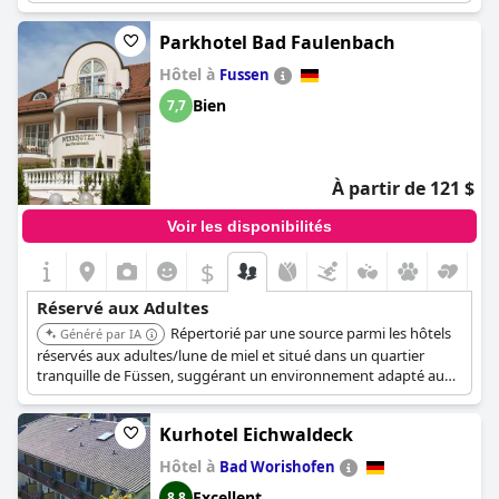
Parkhotel Bad Faulenbach
Hôtel à
Fussen
Bien
7,7
À partir de 121 $
Voir les disponibilités
$
Réservé aux Adultes
Répertorié par une source parmi les hôtels
Généré par IA
réservés aux adultes/lune de miel et situé dans un quartier
tranquille de Füssen, suggérant un environnement adapté aux
adultes en quête de paix.
Kurhotel Eichwaldeck
Hôtel à
Bad Worishofen
Excellent
8,8