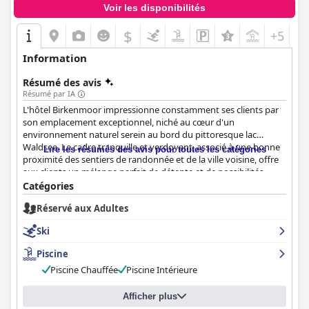
Voir les disponibilités
$
+5
Information
Résumé des avis
Résumé par IA
L'hôtel Birkenmoor impressionne constamment ses clients par
son emplacement exceptionnel, niché au cœur d'un
environnement naturel serein au bord du pittoresque lac
Waldsee. Le cadre tranquille et verdoyant, associé à une bonne
Lire les résumés des avis pour toutes les catégories
proximité des sentiers de randonnée et de la ville voisine, offre
aux clients un mélange parfait de détente et de possibilités
d'exploration. L'attrait central de l'emplacement est renforcé par
Catégories
un accès facile à des destinations comme Bregenz et l'Autriche.
Réservé aux Adultes
L'expérience du petit-déjeuner à l'hôtel Birkenmoor est très
Ski
appréciée pour sa qualité et sa variété. Le buffet de petit-
déjeuner, délicieux et copieux, propose des spécialités
Piscine
régionales et des produits frais préparés avec amour,
Piscine Chauffée
Piscine Intérieure
notamment des options sans gluten. Le service attentionné
garantit une expérience relaxante et gourmande, de nombreux
clients soulignant la qualité et la saveur exceptionnelles du
Afficher plus
buffet proposé chaque matin.