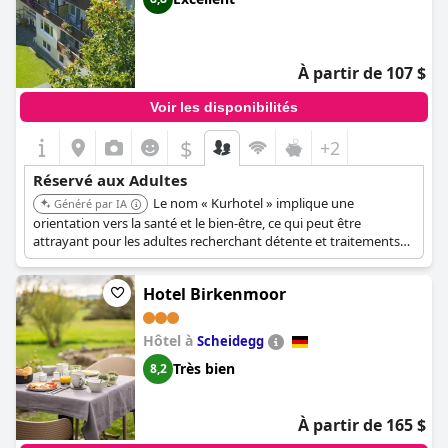
À partir de 107 $
Voir les disponibilités
$
+2
Réservé aux Adultes
Le nom « Kurhotel » implique une
Généré par IA
orientation vers la santé et le bien-être, ce qui peut être
attrayant pour les adultes recherchant détente et traitements
thérapeutiques. Situé à Bad Wörishofen, connu pour ses
installations de spa et de bien-être.
Hotel Birkenmoor
Hôtel à
Scheidegg
Très bien
8,2
À partir de 165 $