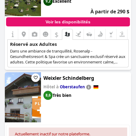
Excellent
9,2
À partir de 290 $
Voir les disponibilités
$
Réservé aux Adultes
Dans une ambiance de tranquillité, Rosenalp -
Gesundheitsresort & Spa crée un sanctuaire exclusif réservé aux
adultes. Cette politique favorise un environnement calme,
permettant aux clients de se détendre, de récupérer et de se
concentrer sur leur bien-être personnel. En mettant l'accent sur
Weixler Schindelberg
la nutrition, Rosenalp fait figure de pionnier dans ce domaine,
utilisant la sagesse accumulée au fil des ans pour guider les
Hôtel à
Oberstaufen
clients sur la voie du bien-être alimentaire. Qu'il s'agisse d'une
cure de jeûne thérapeutique, d'une cure de nettoyage corporel
Très bien
8,6
Schroth, du régime Metabolic Balance, de la méthode Logi ou
de conseils diététiques individuels, Rosenalp fournit des conseils
d'experts adaptés aux besoins de chaque client. Depuis la
création de son premier espace spa, huit ans seulement après
son ouverture, Rosenalp n'a cessé d'innover dans son concept
de santé. Aujourd'hui, les clients peuvent profiter d'un large
éventail d'équipements, allant des massages à la piscine, en
Actuellement inactif sur notre plateforme.