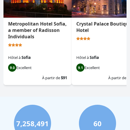
Metropolitan Hotel Sofia,
Crystal Palace Boutiqu
a member of Radisson
Hotel
Individuals
Hôtel
à
Sofia
Hôtel
à
Sofia
Excellent
Excellent
9.0
9.1
À partir de
$91
À partir de
$
7,258,491
60