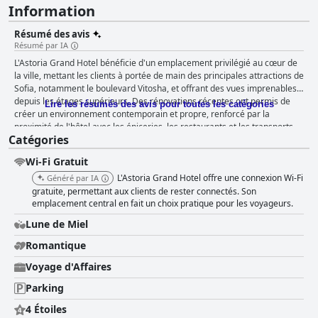
Information
Résumé des avis
Résumé par IA
L'Astoria Grand Hotel bénéficie d'un emplacement privilégié au cœur de
la ville, mettant les clients à portée de main des principales attractions de
Sofia, notamment le boulevard Vitosha, et offrant des vues imprenables
depuis les étages supérieurs. Des rénovations récentes ont permis de
Lire les résumés des avis pour toutes les catégories
créer un environnement contemporain et propre, renforcé par la
proximité de l'hôtel avec les épiceries, les restaurants et les transports
Catégories
en commun. La disponibilité d'un parking payant ajoute également de la
commodité pour ceux qui voyagent en voiture. Le personnel de l'Astoria
Wi-Fi Gratuit
Grand Hotel est fréquemment félicité pour son professionnalisme et sa
convivialité, en particulier à la réception où il gère les demandes de
L'Astoria Grand Hotel offre une connexion Wi-Fi
Généré par IA
renseignements et les arrangements de voyage efficacement. Ces
gratuite, permettant aux clients de rester connectés. Son
interactions positives contribuent de manière significative à l'expérience
emplacement central en fait un choix pratique pour les voyageurs.
agréable globale. Les offres de petit-déjeuner suscitent des réactions
Lune de Miel
mitigées. Alors que de nombreux clients apprécient une variété
savoureuse et apprécient l'inclusion du petit-déjeuner dans leur séjour,
Romantique
d'autres suggèrent des améliorations en termes de qualité, de variété et
Voyage d'Affaires
de propreté afin de mieux s'aligner sur le statut quatre étoiles de l'hôtel.
Les chambres de l'hôtel sont appréciées pour leur confort et leur
Parking
propreté. Bien que de nombreux clients trouvent les lits confortables et
l'environnement accueillant, certains notent que les chambres sont plus
4 Étoiles