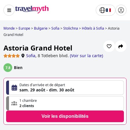
Monde
>
Europe
>
Bulgarie
>
Sofia
>
Stolichna
>
Hôtels à Sofia
>
Astoria
Grand Hotel
Astoria Grand Hotel
Sofia
,
8 Totleben blvd.
(
Voir sur la carte
)
Bien
7.8
Dates d'arrivée et de départ
sam. 29 août - dim. 30 août
1 chambre
2 clients
Voir les disponibilités