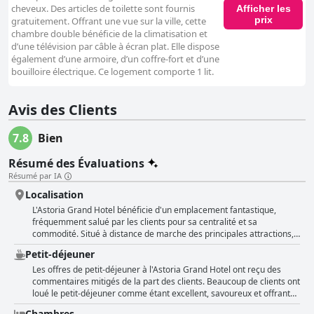
cheveux. Des articles de toilette sont fournis
Afficher les
prix
gratuitement. Offrant une vue sur la ville, cette
chambre double bénéficie de la climatisation et
d’une télévision par câble à écran plat. Elle dispose
également d’une armoire, d’un coffre-fort et d’une
bouilloire électrique. Ce logement comporte 1 lit.
Avis des Clients
7.8
Bien
Résumé des Évaluations
Résumé par IA
Localisation
L'Astoria Grand Hotel bénéficie d'un emplacement fantastique,
fréquemment salué par les clients pour sa centralité et sa
commodité. Situé à distance de marche des principales attractions,
avec le boulevard Vitosha à seulement dix minutes à pied, l'hôtel
Petit-déjeuner
place les visiteurs en plein cœur de la ville. Cet établissement
luxueux offre des vues imprenables, en particulier depuis les
Les offres de petit-déjeuner à l'Astoria Grand Hotel ont reçu des
chambres du 18e étage, et est suffisamment proche du centre pour
commentaires mitigés de la part des clients. Beaucoup de clients ont
être accessible tout en étant situé dans un quartier calme, ce qui
loué le petit-déjeuner comme étant excellent, savoureux et offrant
renforce son attrait pour les familles et ceux qui recherchent la
une bonne variété, certains notant même la gentillesse du
Chambres