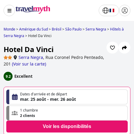
Monde
>
Amérique du Sud
>
Brésil
>
São Paulo
>
Serra Negra
>
Hôtels à
Serra Negra
>
Hotel Da Vinci
Hotel Da Vinci
Serra Negra
,
Rua Coronel Pedro Penteado,
201
(
Voir sur la carte
)
Excellent
9.2
Dates d'arrivée et de départ
mar. 25 août - mer. 26 août
1 chambre
2 clients
Voir les disponibilités