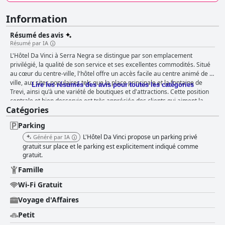
Information
Résumé des avis
Résumé par IA
L'Hôtel Da Vinci à Serra Negra se distingue par son emplacement
privilégié, la qualité de son service et ses excellentes commodités. Situé
au cœur du centre-ville, l'hôtel offre un accès facile au centre animé de la
ville, aux sites populaires tels que la place principale et la fontaine de
Lire les résumés des avis pour toutes les catégories
Trevi, ainsi qu'à une variété de boutiques et d'attractions. Cette position
centrale et bien desservie est très appréciée des clients qui aiment la
Catégories
commodité d'explorer la ville à pied. L'hôtel excelle dans son offre de
petit-déjeuner, recevant constamment des éloges pour la qualité et la
Parking
fraîcheur de ses repas. Les clients décrivent le petit-déjeuner comme
très bon, délicieux et même spectaculaire, avec une variété d'aliments
L'Hôtel Da Vinci propose un parking privé
Généré par IA
comprenant des options pour les besoins alimentaires spéciaux tels que
gratuit sur place et le parking est explicitement indiqué comme
le lait sans lactose. Bien que certains mentionnent un désir de plus de
gratuit.
variété, le consensus général est que l'expérience du petit-déjeuner est
Famille
un point culminant important de leur séjour. Le dîner à l'hôtel reçoit
également des commentaires positifs, de nombreux clients commentant
Wi-Fi Gratuit
la nourriture délicieuse et de haute qualité qui y est servie. L'ambiance
Voyage d'Affaires
est parfois rehaussée par de la musique en direct, créant une expérience
culinaire mémorable. Bien que certains clients notent un choix limité
Petit
pour le dîner et une heure de fermeture précoce pour le service du dîner,