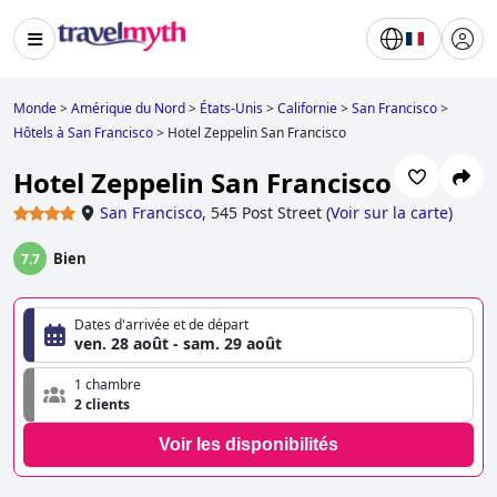
Monde
>
Amérique du Nord
>
États-Unis
>
Californie
>
San Francisco
>
Hôtels à San Francisco
>
Hotel Zeppelin San Francisco
Hotel Zeppelin San Francisco
San Francisco
,
545 Post Street
(
Voir sur la carte
)
Bien
7.7
Dates d'arrivée et de départ
ven. 28 août - sam. 29 août
1 chambre
2 clients
Voir les disponibilités