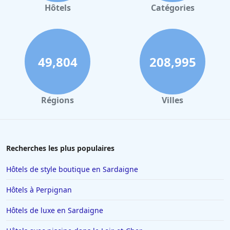
Hôtels à Gerardmer
Hôtels
Catégories
Hôtels au Mans
Hôtels à Nantes
Hôtels à Tours
49,804
208,995
Hôtels à Concarneau
Hôtels à Saintes
Régions
Villes
Hôtels à Santorin
Hôtels à Montélimar
Hôtels à Aix-les-Bains
Recherches les plus populaires
Hôtels à Istanbul
Hôtels de style boutique en Sardaigne
Hôtels en Espagne
Hôtels à Perpignan
Hôtels à Ténériffe
Hôtels de luxe en Sardaigne
Hôtels à Plailly