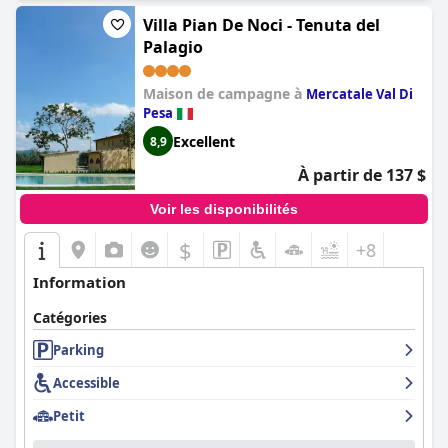
Villa Pian De Noci - Tenuta del
Palagio
Maison de campagne à
Mercatale Val Di
Pesa
Excellent
8,9
À partir de 137 $
Voir les disponibilités
$
+8
Information
Catégories
Parking
Accessible
Petit