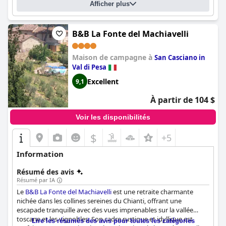
Afficher plus
B&B La Fonte del Machiavelli
Maison de campagne à
San Casciano in
Val di Pesa
Excellent
9,1
À partir de 104 $
Voir les disponibilités
$
+5
Information
Résumé des avis
Résumé par IA
Le
B&B La Fonte del Machiavelli
est une retraite charmante
nichée dans les collines sereines du Chianti, offrant une
escapade tranquille avec des vues imprenables sur la vallée
toscane et les vignobles. Son cadre rustique et idyllique est
Lire les résumés des avis pour toutes les catégories