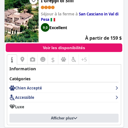
I Greppi di Silli
Séjour à la ferme à
San Casciano in Val di
Pesa
Excellent
9,0
À partir de 159 $
Voir les disponibilités
$
+5
Information
Catégories
Chien Accepté
Accessible
Luxe
Afficher plus