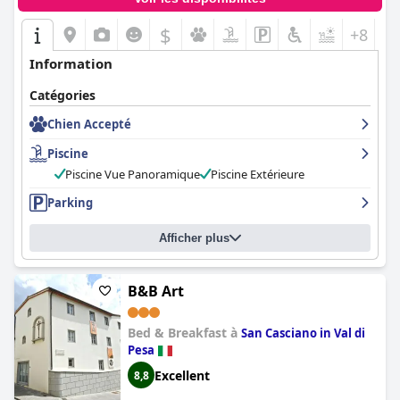
$
+8
Information
Catégories
Chien Accepté
Piscine
Piscine Vue Panoramique
Piscine Extérieure
Parking
Afficher plus
B&B Art
Bed & Breakfast à
San Casciano in Val di
Pesa
Excellent
8,8