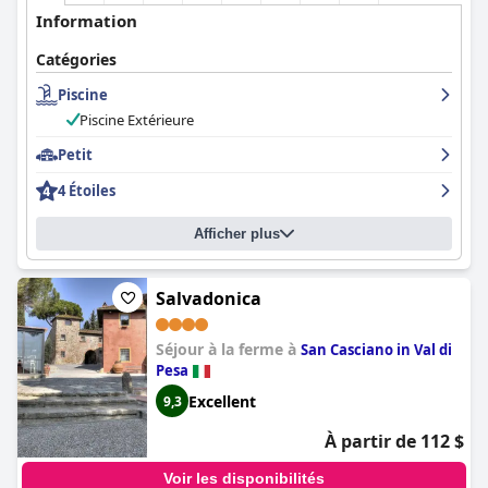
Information
Catégories
Piscine
Piscine Extérieure
Petit
4 Étoiles
Afficher plus
Salvadonica
Séjour à la ferme à
San Casciano in Val di
Pesa
Excellent
9,3
À partir de 112 $
Voir les disponibilités