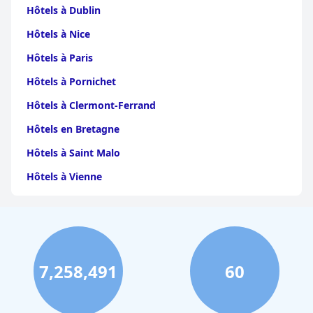
Hôtels à Dublin
Hôtels à Nice
Hôtels à Paris
Hôtels à Pornichet
Hôtels à Clermont-Ferrand
Hôtels en Bretagne
Hôtels à Saint Malo
Hôtels à Vienne
Hôtels à Dijon
Hôtels à Perpignan
Hôtels au Grand-Bornand
7,258,491
60
Hôtels à Strasbourg
Hôtels à Valence