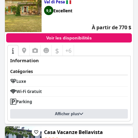
Val di Pesa
Excellent
9,8
À partir de 770 $
Voir les disponibilités
$
+6
Information
Catégories
Luxe
Wi-Fi Gratuit
Parking
Afficher plus
Casa Vacanze Bellavista