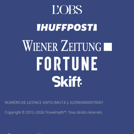
NUMÉRO DE LICENCE GNTO (MH.T.E.): 0259Ε60000576001
Copyright © 2012–2026 Travelmyth™. Tous droits réservés.