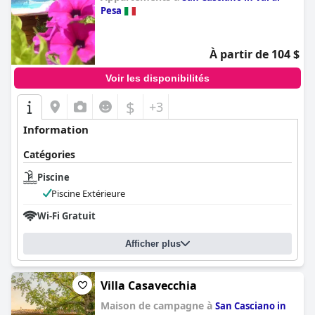
Pesa
0.0
À partir de 104 $
Voir les disponibilités
$
+3
Information
Catégories
Piscine
Piscine Extérieure
Wi-Fi Gratuit
Afficher plus
Villa Casavecchia
Maison de campagne à
San Casciano in