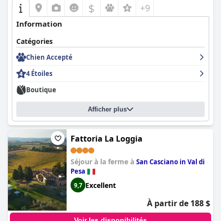
$
fortement recommandée pour les voyageurs qui cherchent à
+9
profiter du confort, de l'élégance et de la beauté enchanteresse
Information
de la Toscane.
Catégories
Chien Accepté
4 Étoiles
Boutique
Afficher plus
Fattoria La Loggia
Séjour à la ferme à
San Casciano in Val di
Pesa
Excellent
9,7
À partir de 188 $
Voir les disponibilités