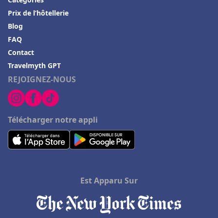
Prix de l’hôtellerie
Hôtels à Ramara
Blog
Hôtels dans la Drome
FAQ
Hôtels à Rocamadour
Contact
Hôtels à Ramatuelle
Travelmyth GPT
REJOIGNEZ-NOUS
Hôtels à Châtenay-Malabry
Hôtels à Grigny
Hôtels à Avallon
Télécharger notre appli
Hôtels à Amneville
Hôtels à Maussane les Alpilles
Hôtels à Meschers-sur-Gironde
Est Apparu Sur
Hôtels à Hammamet