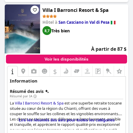
Villa I Barronci Resort & Spa
Hôtel à
San Casciano in Val di Pesa
Très bien
8,7
À partir de 87 $
Voir les disponibilités
$
Information
Résumé des avis
Résumé par IA
La
Villa I Barronci Resort & Spa
est une superbe retraite toscane
située au cœur de la région du Chianti, offrant des vues à
couper le souffle sur les collines et les vignobles environnants.
Les clients ne tarissent pas d'éloges sur l'emplacement, paisible
Lire les résumés des avis pour toutes les catégories
et tranquille, et apprécient le rapport qualité-prix exceptionnel
pour une expérience toscane unique et authentique. Le petit