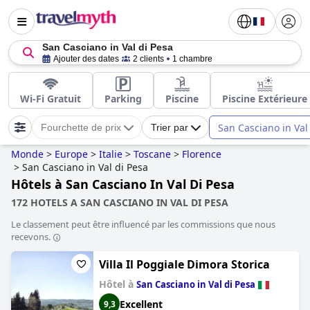
San Casciano in Val di Pesa
Ajouter des dates
2 clients
1 chambre
Wi-Fi Gratuit
Parking
Piscine
Piscine Extérieure
San Casciano in Val
Fourchette de prix
Trier par
Monde
>
Europe
>
Italie
>
Toscane
>
Florence
>
San Casciano in Val di Pesa
Hôtels à San Casciano In Val Di Pesa
172 HOTELS A SAN CASCIANO IN VAL DI PESA
Le classement peut être influencé par les commissions que nous
recevons.
Villa Il Poggiale Dimora Storica
Hôtel à
San Casciano in Val di Pesa
Excellent
9,3