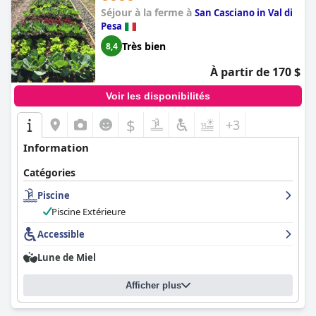
Séjour à la ferme à
San Casciano in Val di
Pesa
Très bien
8,4
À partir de 170 $
Voir les disponibilités
$
+3
Information
Catégories
Piscine
Piscine Extérieure
Accessible
Lune de Miel
Afficher plus