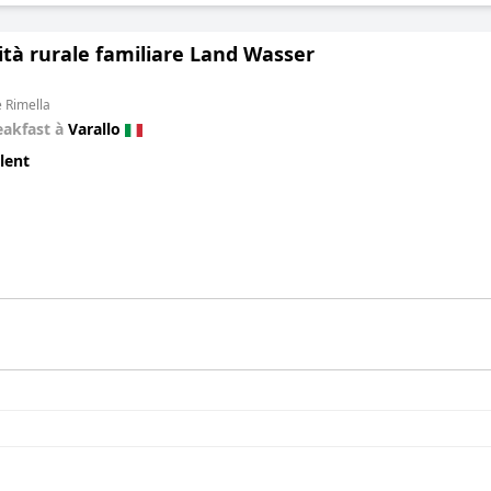
ità rurale familiare Land Wasser
e Rimella
eakfast à
Varallo
lent