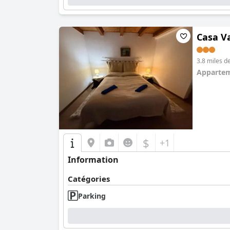
Casa V
3.8 miles d
Apparte
0.0
$
+1
Information
Catégories
Parking