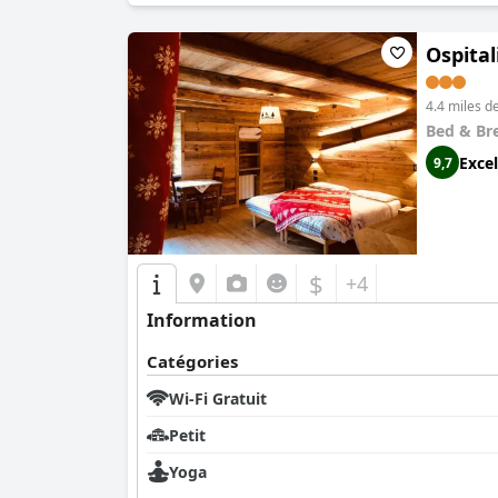
Ospital
4.4 miles d
Bed & Br
Excel
9,7
$
+4
Information
Catégories
Wi-Fi Gratuit
Petit
Yoga