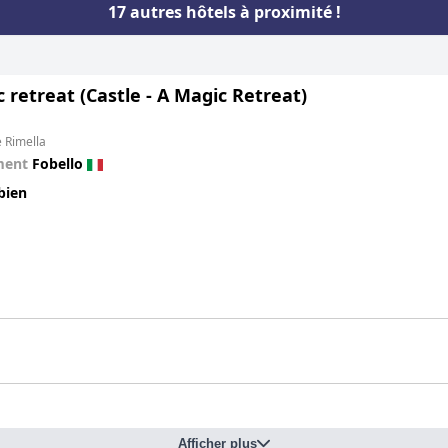
17 autres hôtels à proximité !
 retreat (Castle - A Magic Retreat)
e Rimella
ment
Fobello
bien
Afficher plus