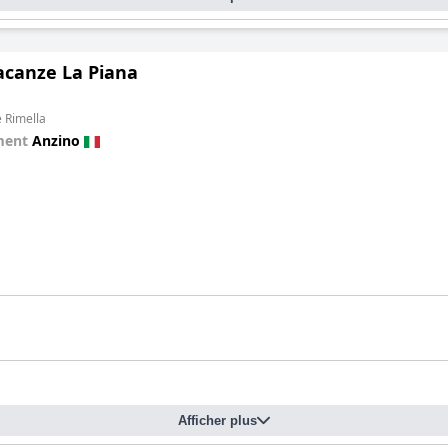
acanze La Piana
e Rimella
ment
Anzino
Afficher plus