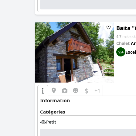
Baita "
4.7 miles d
Chalet
An
Excel
9,4
$
+1
Information
Catégories
Petit