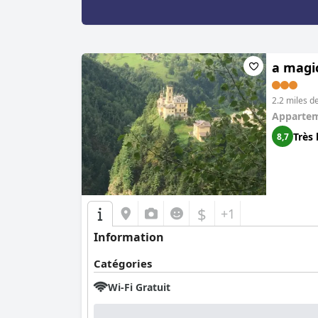
a magic
2.2 miles d
Apparte
Très 
8,7
$
+1
Information
Catégories
Wi-Fi Gratuit