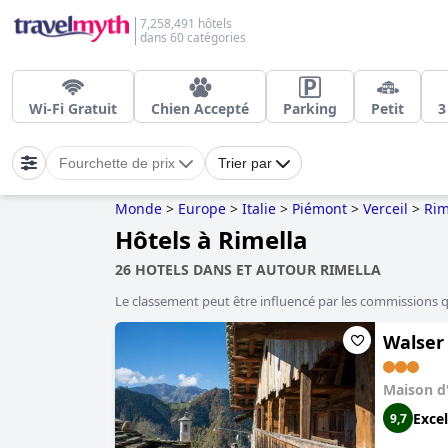
7,258,491 hôtels
dans 60 catégories
Wi-Fi Gratuit
Chien Accepté
Parking
Petit
3
Fourchette de prix
Trier par
Monde
>
Europe
>
Italie
>
Piémont
>
Verceil
>
Rim
Hôtels à Rimella
26 HOTELS DANS ET AUTOUR RIMELLA
Le classement peut être influencé par les commissions 
Walser
Maison d
Excel
9,7