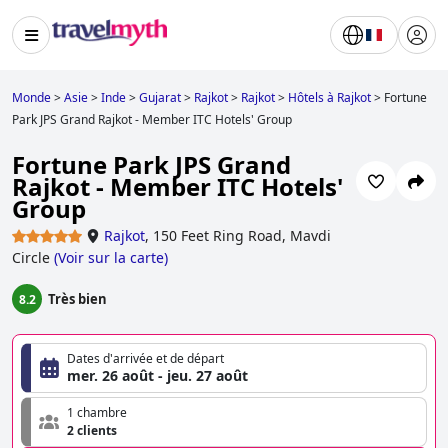
Monde
>
Asie
>
Inde
>
Gujarat
>
Rajkot
>
Rajkot
>
Hôtels à Rajkot
>
Fortune
Park JPS Grand Rajkot - Member ITC Hotels' Group
Fortune Park JPS Grand
Rajkot - Member ITC Hotels'
Group
Rajkot
,
150 Feet Ring Road, Mavdi
Circle
(
Voir sur la carte
)
Très bien
8.2
Dates d'arrivée et de départ
mer. 26 août - jeu. 27 août
1 chambre
2 clients