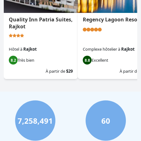
Quality Inn Patria Suites,
Regency Lagoon Resor
Rajkot
Hôtel
à
Rajkot
Complexe hôtelier
à
Rajkot
Très bien
Excellent
8.2
8.8
À partir de
$29
À partir de
7,258,491
60