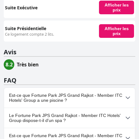
Afficher les
Suite Exécutive
prix
Suite Présidentielle
Afficher les
prix
Ce logement compte 2 lits.
Avis
8.2
Très bien
FAQ
Est-ce que Fortune Park JPS Grand Rajkot - Member ITC
Hotels' Group a une piscine ?
Oui, Fortune Park JPS Grand Rajkot - Member ITC Hotels' Group
Le Fortune Park JPS Grand Rajkot - Member ITC Hotels'
dispose de piscine(s) appartenant à une ou plusieurs des
Group dispose-t-il d'un spa ?
catégories suivantes : Piscine Extérieure.
Oui, un spa est disponible à Fortune Park JPS Grand Rajkot -
Est-ce que Fortune Park JPS Grand Rajkot - Member ITC
Member ITC Hotels' Group.