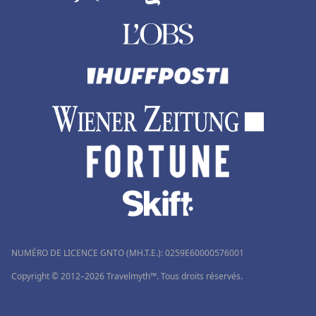
NUMÉRO DE LICENCE GNTO (MH.T.E.): 0259Ε60000576001
Copyright © 2012–2026 Travelmyth™. Tous droits réservés.