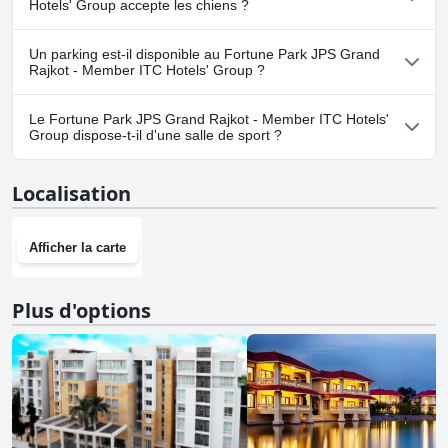
Hotels' Group accepte les chiens ?
Non, Fortune Park JPS Grand Rajkot - Member ITC Hotels' Group
Un parking est-il disponible au Fortune Park JPS Grand
n'accepte pas les chiens.
Rajkot - Member ITC Hotels' Group ?
Oui, un parking est disponible à Fortune Park JPS Grand Rajkot -
Le Fortune Park JPS Grand Rajkot - Member ITC Hotels'
Member ITC Hotels' Group.
Group dispose-t-il d'une salle de sport ?
Oui, Fortune Park JPS Grand Rajkot - Member ITC Hotels' Group
Localisation
dispose d'une salle de sport.
Afficher la carte
Plus d'options