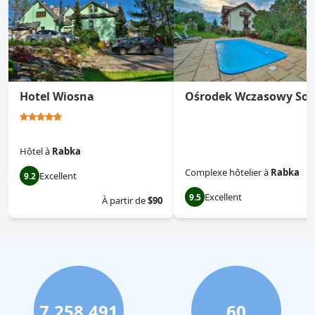
Hotel Wiosna
Ośrodek Wczasowy Sok
Hôtel
à
Rabka
Complexe hôtelier
à
Rabka
Excellent
9.2
Excellent
9.5
À partir de
$90
7,258,491
60