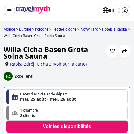
Monde
>
Europe
>
Pologne
>
Petite-Pologne
>
Nowy Targ
>
Hôtels à Rabka
>
Willa Cicha Basen Grota Solna Sauna
Willa Cicha Basen Grota
Solna Sauna
Rabka-Zdrój
,
Cicha 3
(
Voir sur la carte
)
Excellent
9.2
Dates d'arrivée et de départ
mar. 25 août - mer. 26 août
1 chambre
2 clients
Voir les disponibilités