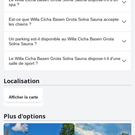
appartenant à une ou plusieurs des catégories suivantes : Piscine
spa ?
Extérieure.Pour plus d'informations, lisez les réponses au
questionnaire
Piscine
.
Non, il n'y a pas de spa à Willa Cicha Basen Grota Solna Sauna.
Est-ce que Willa Cicha Basen Grota Solna Sauna accepte
les chiens ?
Oui, Willa Cicha Basen Grota Solna Sauna accueille les chiens.Pour
Un parking est-il disponible au Willa Cicha Basen Grota
plus d'informations, lisez les réponses au questionnaire
Chien
Solna Sauna ?
Accepté
.
Oui, un parking est disponible à Willa Cicha Basen Grota Solna
Le Willa Cicha Basen Grota Solna Sauna dispose-t-il d'une
Sauna.
salle de sport ?
Non, Willa Cicha Basen Grota Solna Sauna n'a pas de salle de
Localisation
sport.
Afficher la carte
Plus d'options