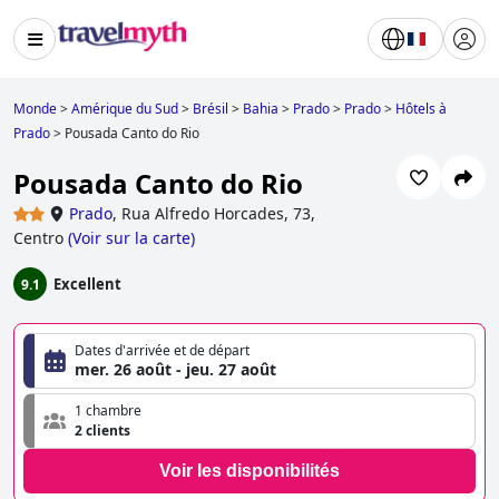
Monde
>
Amérique du Sud
>
Brésil
>
Bahia
>
Prado
>
Prado
>
Hôtels à
Prado
>
Pousada Canto do Rio
Pousada Canto do Rio
Prado
,
Rua Alfredo Horcades, 73,
Centro
(
Voir sur la carte
)
Excellent
9.1
Dates d'arrivée et de départ
mer. 26 août - jeu. 27 août
1 chambre
2 clients
Voir les disponibilités