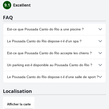
9.1
Excellent
FAQ
Est-ce que Pousada Canto do Rio a une piscine ?
Oui, Pousada Canto do Rio dispose de piscine(s) appartenant à
Le Pousada Canto do Rio dispose-t-il d'un spa ?
une ou plusieurs des catégories suivantes : Piscine Extérieure.
Oui, un spa est disponible à Pousada Canto do Rio.
Est-ce que Pousada Canto do Rio accepte les chiens ?
Non, Pousada Canto do Rio n'accepte pas les chiens.
Un parking est-il disponible au Pousada Canto do Rio ?
Oui, un parking est disponible à Pousada Canto do Rio.
Le Pousada Canto do Rio dispose-t-il d'une salle de sport ?
Non, Pousada Canto do Rio n'a pas de salle de sport.
Localisation
Afficher la carte