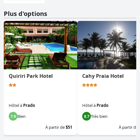
Plus d'options
Quiriri Park Hotel
Cahy Praia Hotel
Hôtel
à
Prado
Hôtel
à
Prado
Bien
Très bien
7.9
8.7
À partir de
$51
À partir de