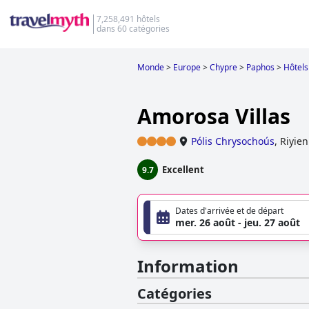
7,258,491 hôtels
dans 60 catégories
Monde
>
Europe
>
Chypre
>
Paphos
>
Hôtels
Amorosa Villas
Pólis Chrysochoús
,
Riyien
Excellent
9.7
Dates d'arrivée et de départ
mer. 26 août - jeu. 27 août
Information
Catégories