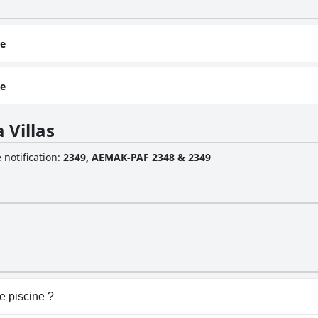
ée
ée
 Villas
 notification
:
2349, AEMAK-PAF 2348 & 2349
e piscine ?