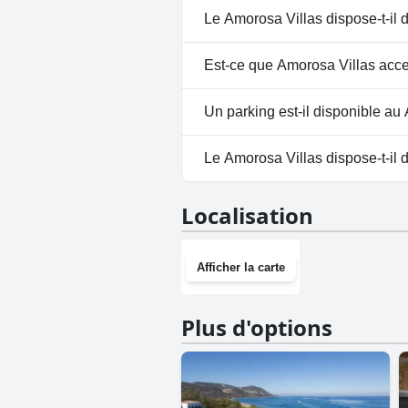
Oui, Amorosa Villas dispose de
Le Amorosa Villas dispose-t-il 
Piscine Extérieure.
Non, il n'y a pas de spa à Amor
Est-ce que Amorosa Villas acce
Non, Amorosa Villas n'accepte 
Un parking est-il disponible au
Oui, un parking est disponible
Le Amorosa Villas dispose-t-il d
Non, Amorosa Villas n'a pas de
Localisation
Afficher la carte
Plus d'options