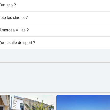
 piscine(s) appartenant à une ou plusieurs des catégories su
d'un spa ?
osa Villas.
pte les chiens ?
pas les chiens.
 Amorosa Villas ?
 à Amorosa Villas.
'une salle de sport ?
 salle de sport.