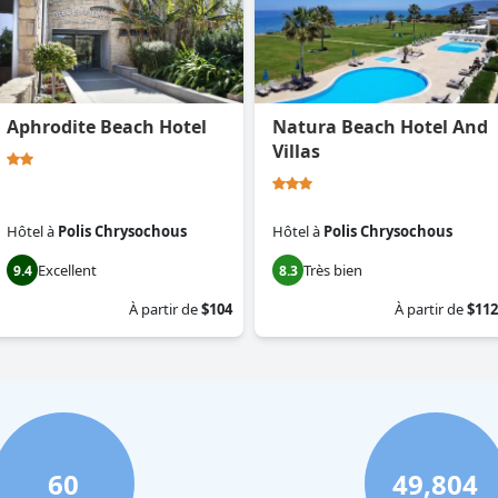
Aphrodite Beach Hotel
Natura Beach Hotel And
Villas
Hôtel
à
Polis Chrysochous
Hôtel
à
Polis Chrysochous
Excellent
Très bien
9.4
8.3
À partir de
$104
À partir de
$112
60
49,804