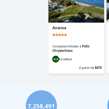
Anassa
Complexe hôtelier
à
Polis
Chrysochous
Excellent
9.3
À partir de
$475
7,258,491