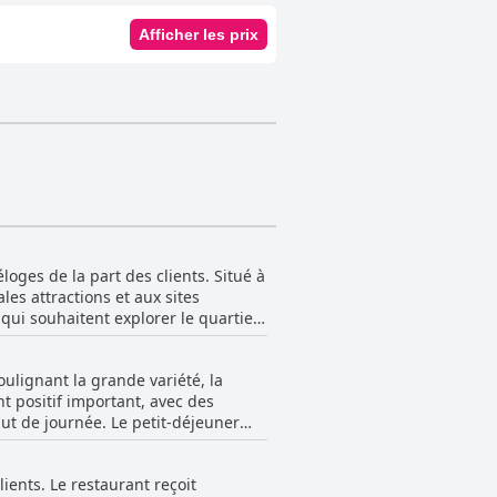
Afficher les prix
oges de la part des clients. Situé à
les attractions et aux sites
ui souhaitent explorer le quartier
ne variété de boutiques, de
soulignant la grande variété, la
néraires simples vers et depuis
t positif important, avec des
d'affaires. De plus, l'environnement
but de journée. Le petit-déjeuner
n bon mélange d'articles tels que
l'hôtel. La propreté de l'hôtel, son
mbiance confortable et accueillante.
lients. Le restaurant reçoit
uits frais et d'articles spécifiques
 en raison de son emplacement