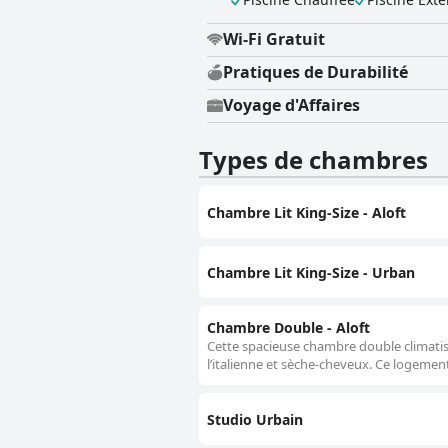
Wi-Fi Gratuit
Pratiques de Durabilité
Voyage d'Affaires
Types de chambres
Chambre Lit King-Size - Aloft
Chambre Lit King-Size - Urban
Chambre Double - Aloft
Cette spacieuse chambre double climatisé
l’italienne et sèche-cheveux. Ce logemen
Studio Urbain