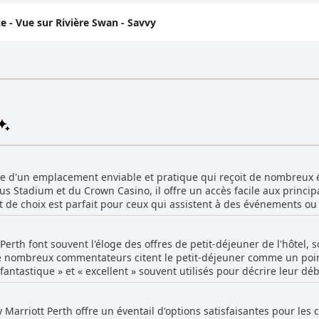
e - Vue sur Rivière Swan - Savvy
cie d'un emplacement enviable et pratique qui reçoit de nombreux él
tus Stadium et du Crown Casino, il offre un accès facile aux principa
e choix est parfait pour ceux qui assistent à des événements ou q
trouve à distance de marche ou à une courte distance en voiture d'u
 transit et
t Perth font souvent l'éloge des offres de petit-déjeuner de l'hôtel, 
ui facilite les déplacements. L'accès à un grand parking et les iti
 De nombreux commentateurs citent le petit-déjeuner comme un poin
té, ce qui en fait un choix idéal pour les voyageurs d'agrément et 
antastique » et « excellent » souvent utilisés pour décrire leur dé
n de la ville. Les clients apprécient également les installations modernes et
é pour sa vaste sélection, comprenant des options sans gluten et u
 chambres spacieuses, qui complètent l'emplacement stratégique de 
u'il y a place à l'amélioration. Certains
sonnel amical améliorent encore l'expérience globale, créant une a
by Marriott Perth offre un éventail d'options satisfaisantes pour les c
 pourrait bénéficier de plus de choix, en particulier en termes de fr
rriott Perth se distingue comme un choix d'hébergement privilégié