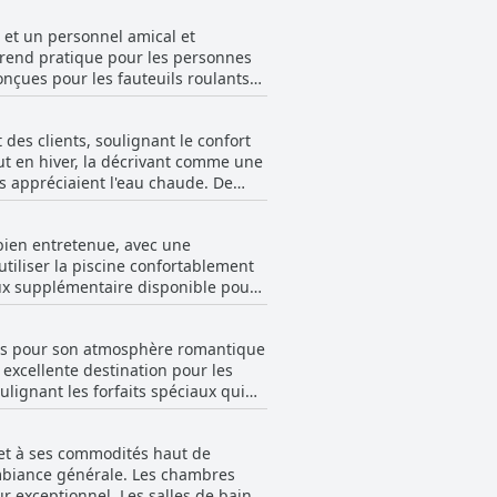
normes 4,5 étoiles, les niveaux de
 agréable, de nombreux clients
s et un personnel amical et
est considéré comme l'une des
le rend pratique pour les personnes
expérience agréable.
onçues pour les fauteuils roulants
e parking Wilson. L'accessibilité
 des clients, soulignant le confort
out en hiver, la décrivant comme une
ts appréciaient l'eau chaude. De
 indiquaient que la piscine pouvait
xpérience client à l'hôtel.
 bien entretenue, avec une
utiliser la piscine confortablement
jeux supplémentaire disponible pour
s apprécié avec des options sans
oges pour son atmosphère romantique
 excellente destination pour les
lignant les forfaits spéciaux qui
ualifiée de parfaite par les clients.
olats et des messages personnalisés
 et à ses commodités haut de
 qu'un anniversaire. Dans
ambiance générale. Les chambres
et recherchent une escapade
Les salles de bains