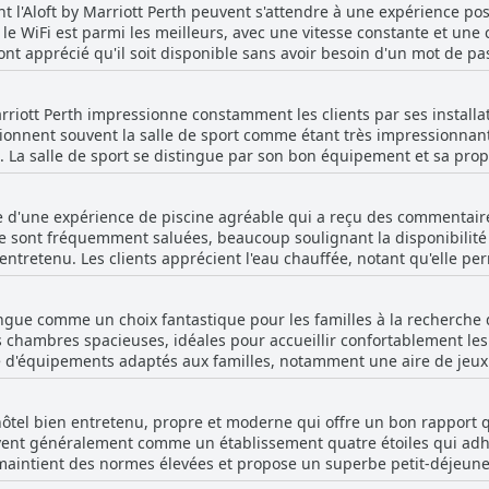
t l'Aloft by Marriott Perth peuvent s'attendre à une expérience posit
insi que la volonté du personnel de se surpasser pour répondre à to
 WiFi est parmi les meilleurs, avec une vitesse constante et une co
 alimentaires ou simplement d'assurer un séjour agréable. La comp
ont apprécié qu'il soit disponible sans avoir besoin d'un mot de pass
 globale, de nombreux commentateurs soulignant leurs excellent
 rapide et gratuit a permis aux clients de se connecter sans effort
Marriott Perth n'est pas seulement bon dans son travail, mais qu'il
Marriott Perth impressionne constamment les clients par ses install
ient être des exceptions plutôt que la règle. De plus, certains cli
r amabilité, leur compétence et leur service exceptionnel contribuen
onnent souvent la salle de sport comme étant très impressionnante, 
er toute confusion potentielle. Dans l'ensemble, l'Aloft by Marriott Perth offre une
 Dans l'ensemble, le dévouement du personnel à fournir un service e
. La salle de sport se distingue par son bon équipement et sa prop
 nombreux clients ont trouvé positive pour leur séjour.
tit que les clients repartent avec de bons souvenirs de leur séjour
 remarquée pour ses salles modernes et ventilées qui améliorent 
gné que la salle de sport pourrait bénéficier de certains travaux d'e
nte d'une expérience de piscine agréable qui a reçu des commentair
if. De nombreux clients ont apprécié la salle de sport dans le cadre
ine sont fréquemment saluées, beaucoup soulignant la disponibilité
D'autres commodités comme la piscine et l'espace de loisirs avec d
ntretenu. Les clients apprécient l'eau chauffée, notant qu'elle per
 centre de remise en forme de l'Aloft by Marriott Perth un établisse
 qui en fait une caractéristique fantastique, en particulier pour les
stingue comme un choix fantastique pour les familles à la recherche
lus, la piscine extérieure est décrite comme formidable, ajoutant
 chambres spacieuses, idéales pour accueillir confortablement les f
 parfois froide, le sentiment général reste positif, les clients appr
 d'équipements adaptés aux familles, notamment une aire de jeux 
urrait être amélioré, mais cela ne diminue pas de manière significati
précié les activités planifiées pour les enfants et la variété
ncernant la proximité de la piscine avec la route principale, celles-
 ping-pong et les jeux d'arcade, qui ont diverti leurs petits. L'env
ine et l'espace environnant bien entretenu contribuent à une expéri
n hôtel bien entretenu, propre et moderne qui offre un bon rapport 
al et relaxant, avec de nombreuses installations qui garantissent q
vent généralement comme un établissement quatre étoiles qui adhèr
l maintient des normes élevées et propose un superbe petit-déjeune
amical et serviable a également contribué à l'expérience familiale po
entes d'un établissement quatre étoiles, et beaucoup louent la q
arge. Dans l'ensemble, l'Aloft by Marriott Perth apparaît comme une