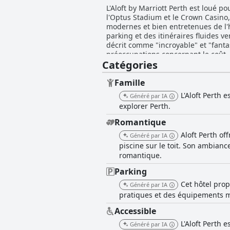
L'Aloft by Marriott Perth est loué p
l'Optus Stadium et le Crown Casino, 
modernes et bien entretenues de l'
parking et des itinéraires fluides vers et depuis l'aéroport. Le buffet du petit-déjeu
décrit comme "incroyable" et "fant
préoccupations concernant le coût, 
Catégories
Les repas au restaurant de l'hôtel, 
raisonnables, ainsi que pour une ambiance anim
spacieuses et modernes, caractérisé
Famille
propreté est un attribut remarquab
L'Aloft Perth
Généré par IA
exceptionnel rehausse encore l'expé
explorer Perth.
professionnelle. Le WiFi de l'hôtel est fiable et rapide, apprécié pour sa facilité d'accès. Le centre de remise en forme se distingue par ses
installations bien équipées et propr
Romantique
sur le toit. La piscine, offrant des
Aloft Perth o
Généré par IA
également de chambres spacieuses, d'une salle
piscine sur le toit. Son ambian
Marriott Perth offre une expérienc
romantique.
service, se positionnant efficaceme
Parking
Cet hôtel prop
Généré par IA
pratiques et des équipements mo
Accessible
L'Aloft Perth
Généré par IA