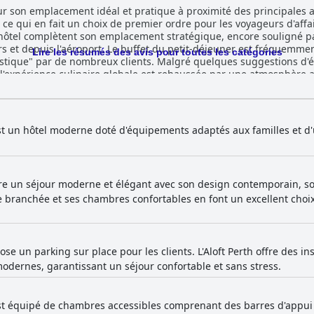
our son emplacement idéal et pratique à proximité des principales at
ce qui en fait un choix de premier ordre pour les voyageurs d'affaire
hôtel complètent son emplacement stratégique, encore souligné pa
ner est fréquemment loué pour sa variété et sa qualité,
Lire les résumés des avis pour toutes les catégories
astique" par de nombreux clients. Malgré quelques suggestions d'é
l'expérience culinaire globale est rehaussée par une atmosphère a
en particulier au Springs Kitchen, reçoivent des éloges pour leurs pl
ée, ce qui en fait un élément mémorable du séjour. Les clients apprécient les chambres
es par une abondante lumière naturelle, des lits confortables et 
le, les chambres et les espaces communs étant maintenus à des n
 est un hôtel moderne doté d'équipements adaptés aux familles et
rience grâce à son attitude amicale et serviable, contribuant à un
es, ajoutant de la valeur à l'expérience des clients, ainsi que d'
 vues impressionnantes et une eau chauffée, est un succès auprès de
ffre un séjour moderne et élégant avec son design contemporain, s
 de jeux dédiée et d'activités planifiées pour les enfants. Dans l'ensemble, l'Aloft
ce branchée et ses chambres confortables en font un excellent cho
e d'hébergement confortable et moderne, soutenue par la propreté,
nt comme un hôtel quatre étoiles de premier ordre.
ose un parking sur place pour les clients. L'Aloft Perth offre des i
dernes, garantissant un séjour confortable et sans stress.
 est équipé de chambres accessibles comprenant des barres d'appui