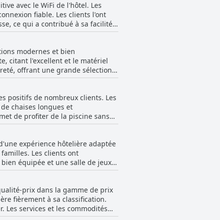
ive avec le WiFi de l'hôtel. Les
utes les demandes ou besoins, qu'il
nnexion fiable. Les clients l'ont
étence et la politesse du personnel
e, ce qui a contribué à sa facilité
es compétences en matière de
 dans les espaces communs et les
 se soucie également sincèrement de
ations modernes et bien
ents ont estimé que des informations
t de manière significative à la
citant l'excellent et le matériel
xceptionnel et à créer un
reté, offrant une grande sélection
.
l'expérience d'entraînement. Bien
ntretien et d'améliorations, le
es positifs de nombreux clients. Les
 de leur séjour, soulignant sa
 de chaises longues et
es jeux et du tennis de table
met de profiter de la piscine sans
ment de premier ordre pour les
 enfants qui, selon les dires,
 d'une expérience hôtelière adaptée
 à la polyvalence des équipements.
amilles. Les clients ont
éciant leur temps à la piscine. Le
bien équipée et une salle de jeux
ve le plaisir général. Bien qu'il y
ci n'éclipsent pas les aspects
ironnement général de l'hôtel a été
ence agréable et rafraîchissante à
qualité-prix dans la gamme de prix
ue tous les membres de la famille
e fièrement à sa classification.
r. Les services et les commodités
sitive, en veillant à ce que les
ualité supérieure des chambres et