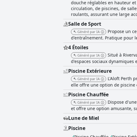
douche réglables en hauteur et d
circulation, de piscines, de sal
roulants, assurant une large acc
Salle de Sport
Propose un ce
Généré par IA
d'entraînement. Pratique pour le
4 Étoiles
Situé à Riverv
Généré par IA
d'espaces sociaux dynamiques et
Piscine Extérieure
L'Aloft Perth 
Généré par IA
elle offre une option de piscine
Piscine Chauffée
Dispose d'une
Généré par IA
et offre une option amusante, su
Lune de Miel
Piscine
Piscine Chauffée
Piscine Exté