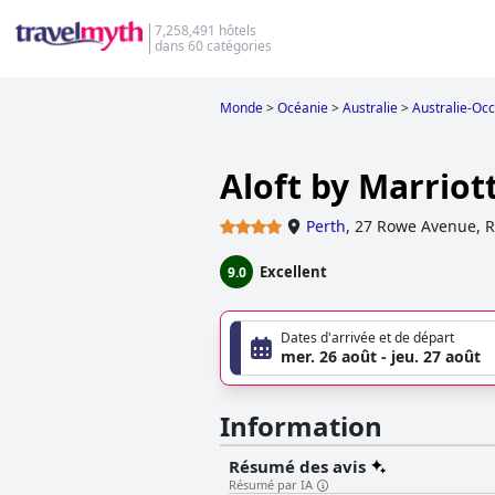
7,258,491 hôtels
dans 60 catégories
Monde
>
Océanie
>
Australie
>
Australie-Occ
Aloft by Marriot
Perth
,
27 Rowe Avenue, R
Excellent
9.0
Dates d'arrivée et de départ
mer. 26 août - jeu. 27 août
Information
Résumé des avis
Résumé par IA