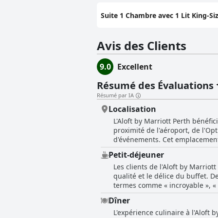
Suite 1 Chambre avec 1 Lit King-Siz
Avis des Clients
9.0
Excellent
Résumé des Évaluations
Résumé par IA
Localisation
L'Aloft by Marriott Perth bénéfi
proximité de l'aéroport, de l'Op
d'événements. Cet emplacement d
central des affaires, car il se 
Petit-déjeuner
restaurants et du cœur de la ville. Les critiques soulignent constamment la proximité de l'hôtel avec les principaux points de
Les clients de l'Aloft by Marriot
son positionnement stratégique q
qualité et le délice du buffet.
l'aéroport ajoutent à la commodi
termes comme « incroyable », « f
paisible offre une retraite tranquille au milieu de l'agitatio
buffet est particulièrement not
bien entretenues, ainsi que les
Dîner
des céréales, du pain, du bacon et des fruits. Cependant, quelques commentateurs suggèrent q
rapport qualité-prix et son per
L'expérience culinaire à l'Aloft 
clients mentionnent que le buffet
Dans l'ensemble, l'Aloft by Ma