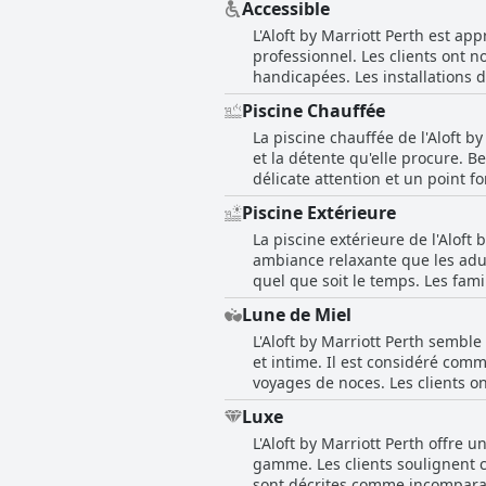
Accessible
l'expérience globale. Bien qu'i
option fortement recommandée po
L'Aloft by Marriott Perth est a
satisfaction sont élevés pour un
étant impatients d'y revenir pou
professionnel. Les clients ont n
meilleures options de sa catégo
handicapées. Les installations 
et des zones de stationnement a
Piscine Chauffée
est évidente dans les commodité
La piscine chauffée de l'Aloft b
et la détente qu'elle procure. B
délicate attention et un point f
plus, la zone de la piscine est
Piscine Extérieure
être froide par moments. Dans l'
La piscine extérieure de l'Alof
ambiance relaxante que les adult
quel que soit le temps. Les fam
les enfants. Dans l'ensemble, l'
Lune de Miel
gluten, contribuent positivement
L'Aloft by Marriott Perth sembl
et intime. Il est considéré comm
voyages de noces. Les clients o
rendent leur séjour encore plus 
Luxe
Le personnel de l'hôtel se surp
L'Aloft by Marriott Perth offr
sur les miroirs, créant ainsi u
gamme. Les clients soulignent 
l'ensemble, l'Aloft by Marriott
sont décrites comme incomparables, i
spéciale.