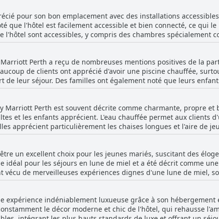
l y ait quelques remarques suggérant que l'hôtel ne répond pas aux 
ur les familles, offrant un bon rapport qualité-prix et un séjour
pprécié pour son bon emplacement avec des installations accessible
 séjour quatre étoiles. Dans l'ensemble, l'Aloft by Marriott Perth 
r de futures vacances en famille.
oté que l'hôtel est facilement accessible et bien connecté, ce qui 
rie, offrant constamment un excellent rapport qualité-prix et une 
de l'hôtel sont accessibles, y compris des chambres spécialement c
ccessibles, bien que certains aient mentionné des problèmes avec l
s adaptables, assurant un séjour confortable pour tous.
y Marriott Perth a reçu de nombreuses mentions positives de la part
eaucoup de clients ont apprécié d'avoir une piscine chauffée, surt
ort de leur séjour. Des familles ont également noté que leurs enfan
 bien entretenue et en bon état. Cependant, quelques commentaires
ensemble, la piscine chauffée a ajouté une valeur significative à l'e
t by Marriott Perth est souvent décrite comme charmante, propre et
es et les enfants apprécient. L'eau chauffée permet aux clients d'
illes apprécient particulièrement les chaises longues et l'aire de 
espace piscine et les installations, y compris un petit-déjeuner trè
 à l'expérience des clients.
e être un excellent choix pour les jeunes mariés, suscitant des él
e idéal pour les séjours en lune de miel et a été décrit comme une
nt vécu de merveilleuses expériences dignes d'une lune de miel, sou
mémorable. La suite nuptiale a été particulièrement saluée, étant q
asse en décorant les chambres avec des pétales de rose, des choc
e une expérience indéniablement luxueuse grâce à son hébergement
n cadre unique et romantique pour les occasions importantes telles
constamment le décor moderne et chic de l'hôtel, qui rehausse l'
 Perth est fortement recommandé à ceux qui célèbrent leur amour 
ntégrant les plus hauts standards de luxe et offrant un séjour exceptionnel. 