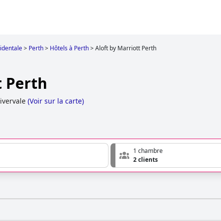
identale
>
Perth
>
Hôtels à Perth
>
Aloft by Marriott Perth
t Perth
ivervale
(
Voir sur la carte
)
1 chambre
2 clients