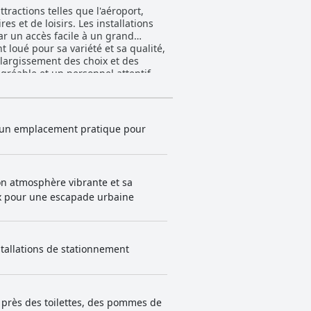
tractions telles que l'aéroport,
s et de loisirs. Les installations
r un accès facile à un grand
largissement des choix et des
gréable et un personnel attentif.
ats délicieux et à des prix
des vues impressionnantes. La
ormes élevées. Le personnel
 d'un emplacement pratique pour
e atmosphère accueillante et
autres équipements comme la piscine
s familles, qui bénéficient
on atmosphère vibrante et sa
 by
ix pour une escapade urbaine
 la commodité et un excellent
nstallations de stationnement
 près des toilettes, des pommes de