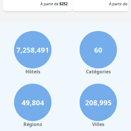
À partir de
$252
À partir de
$
7,258,491
60
Hôtels
Catégories
49,804
208,995
Régions
Villes