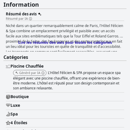
Information
Résumé des avis
Résumé par IA
Niché dans un quartier remarquablement calme de Paris, l'Hôtel Félicien
& Spa combine un emplacement privilégié et paisible avec un accès
facile aux sites emblématiques tels que la Tour Eiffel et Roland Garros. La
proximité de la Seine, des boulangeries et des restaurants locaux en fait
Lire les résumés des avis pour toutes les catégories
un lieu idéal pour les touristes en quête de tranquillité et d'accessibilité.
Les transports en commun sont facilement accessibles, assurant une
Catégories
connectivité fluide avec le reste de la ville. L'emplacement stratégique,
ainsi que de bonnes installations, la propreté et un personnel très amical,
Piscine Chauffée
améliorent l'expérience globale des clients. Les offres de petit-déjeuner à
l'hôtel reçoivent des critiques mitigées. Alors que beaucoup apprécient
L'Hôtel Félicien & SPA propose un espace spa
Généré par IA
une sélection copieuse et variée, certains clients estiment qu'elle est
élégant avec une piscine chauffée, offrant une expérience de bien-
insuffisante en termes de variété et de rapport qualité-prix pour un
être moderne. L'hôtel est réputé pour son design contemporain et
son ambiance relaxante.
établissement quatre étoiles. Des problèmes tels qu'une sélection
minimale et des problèmes de qualité surviennent occasionnellement,
Boutique
mais l'expérience globale du petit-déjeuner reste largement positive pour
la plupart des clients, avec des mentions d'excellent café et de produits
Luxe
frais. Les chambres de l'Hôtel Félicien & Spa sont souvent décrites
Spa
comme magnifiquement décorées, impeccablement propres et équipées
de fonctionnalités luxueuses telles que de superbes douches à l'italienne.
4 Étoiles
Bien que les chambres puissent être plus petites que prévu pour un hôtel