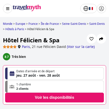
Monde
>
Europe
>
France
>
Île-de-France
>
Seine-Saint-Denis
>
Saint-Denis
>
Hôtels à Paris
>
Hôtel Félicien & Spa
Hôtel Félicien & Spa
Paris
,
21 rue Félicien David
(
Voir sur la carte
)
Très bien
8.7
Dates d'arrivée et de départ
jeu. 27 août - ven. 28 août
1 chambre
2 clients
Voir les disponibilités