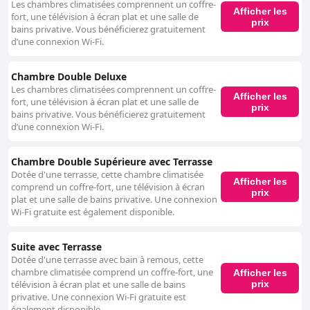
attendus d'un hôtel quatre étoiles, tels que la propreté, un personnel
Les chambres climatisées comprennent un coffre-
Afficher les
professionnel et une décoration élégante, certains domaines, en
fort, une télévision à écran plat et une salle de
prix
particulier le spa et la variété du petit-déjeuner, nécessitent une attention
bains privative. Vous bénéficierez gratuitement
particulière pour correspondre pleinement aux attentes d'un quatre
d’une connexion Wi-Fi.
étoiles. L'ambiance boutique de l'hôtel, caractérisée par des chambres
chics et décorées avec goût, ajoute un charme unique, en faisant un lieu
Chambre Double Deluxe
de séjour mémorable et raffiné. Les aspects luxueux, de la décoration
Les chambres climatisées comprennent un coffre-
des chambres aux équipements haut de gamme, contribuent encore à
Afficher les
fort, une télévision à écran plat et une salle de
son attrait en tant qu'hôtel quatre étoiles exceptionnel, adapté à ceux qui
prix
bains privative. Vous bénéficierez gratuitement
recherchent une escapade romantique à Paris.
d’une connexion Wi-Fi.
Chambre Double Supérieure avec Terrasse
Dotée d'une terrasse, cette chambre climatisée
Afficher les
comprend un coffre-fort, une télévision à écran
prix
plat et une salle de bains privative. Une connexion
Wi-Fi gratuite est également disponible.
Suite avec Terrasse
Dotée d'une terrasse avec bain à remous, cette
chambre climatisée comprend un coffre-fort, une
Afficher les
prix
télévision à écran plat et une salle de bains
privative. Une connexion Wi-Fi gratuite est
également disponible.