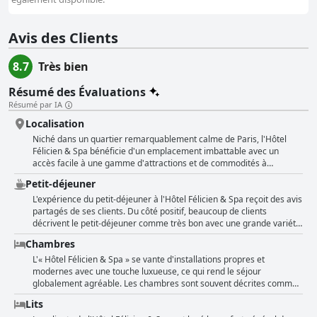
Avis des Clients
8.7
Très bien
Résumé des Évaluations
Résumé par IA
Localisation
Niché dans un quartier remarquablement calme de Paris, l'Hôtel
Félicien & Spa bénéficie d'un emplacement imbattable avec un
accès facile à une gamme d'attractions et de commodités à
proximité. L'hôtel se trouve à une distance de marche confortable de
Petit-déjeuner
25 à 30 minutes de monuments emblématiques tels que la Tour
Eiffel et Roland Garros, ce qui en fait un choix idéal pour les touristes
L'expérience du petit-déjeuner à l'Hôtel Félicien & Spa reçoit des avis
et les passionnés de tennis. Sa proximité avec la Seine offre
partagés de ses clients. Du côté positif, beaucoup de clients
d'agréables opportunités de promenades ou de courses à pied. Les
décrivent le petit-déjeuner comme très bon avec une grande variété
transports en commun sont facilement accessibles avec un arrêt de
d'options incluant des crêpes faites maison, des quiches, des
Chambres
bus juste devant l'hôtel et une station de métro à seulement 10
omelettes, des jus de fruits frais, des viennoiseries, des œufs, du
minutes à pied, assurant une connectivité parfaite avec le reste de la
fromage et des saucisses. Plusieurs avis soulignent la nature
L'« Hôtel Félicien & Spa » se vante d'installations propres et
ville. Le quartier ajoute au charme, décrit comme sûr et regorgeant
généreuse et copieuse du petit-déjeuner, avec des mentions
modernes avec une touche luxueuse, ce qui rend le séjour
de délicieuses boulangeries et restaurants locaux, évitant le flux
d'excellent café et d'un bon expresso améliorant l'expérience. Les
globalement agréable. Les chambres sont souvent décrites comme
important de touristes. Les clients ne cessent de louer l'excellent
clients ont fréquemment apprécié le petit-déjeuner chaque jour et
magnifiquement décorées et impeccablement propres. Les salles de
Lits
emplacement de l'hôtel, non seulement pour sa proximité avec les
ont apprécié l'utilisation de produits frais. Cependant, certains
bains, en particulier, reçoivent de grands éloges pour leurs