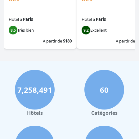
Hôtel
à
Paris
Hôtel
à
Paris
Très bien
Excellent
8.5
9.2
À partir de
$180
À partir de
$
7,258,491
60
Hôtels
Catégories