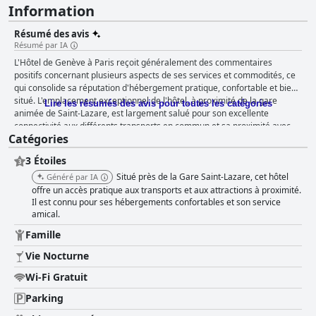
Information
Résumé des avis
Résumé par IA
L'Hôtel de Genève à Paris reçoit généralement des commentaires
positifs concernant plusieurs aspects de ses services et commodités, ce
qui consolide sa réputation d'hébergement pratique, confortable et bien
situé. L'emplacement exceptionnel de l'hôtel, à proximité de la gare
Lire les résumés des avis pour toutes les catégories
animée de Saint-Lazare, est largement salué pour son excellente
connectivité aux différents transports en commun et sa proximité avec
Catégories
les attractions touristiques populaires telles que l'Opéra Garnier, les
Galeries Lafayette, Montmartre et le Louvre. Le quartier entourant l'hôtel
3 Étoiles
offre une pléthore de possibilités de restauration et de shopping, ce qui
en fait un point de départ idéal pour explorer Paris. Les clients font
Situé près de la Gare Saint-Lazare, cet hôtel
Généré par IA
régulièrement l'éloge du petit-déjeuner de l'hôtel pour sa variété, sa
offre un accès pratique aux transports et aux attractions à proximité.
qualité et son rapport qualité-prix. Le buffet comprend un éventail de
Il est connu pour ses hébergements confortables et son service
amical.
pains frais, de viennoiseries, de fromages, de charcuteries, d'œufs
brouillés et de saucisses, avec des options supplémentaires pour
Famille
répondre aux restrictions alimentaires. Bien que certains commentaires
suggèrent des améliorations mineures, notamment en ce qui concerne le
Vie Nocturne
réapprovisionnement des articles et le maintien de la fraîcheur,
Wi-Fi Gratuit
l'expérience du petit-déjeuner est généralement appréciée. Les
chambres, bien que décrites comme petites, sont remarquées pour leur
Parking
propreté et leurs équipements modernes, notamment une literie